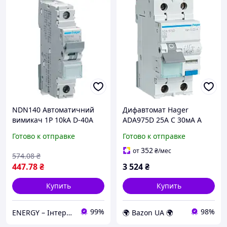
NDN140 Автоматичний
Дифавтомат Hager
вимикач 1P 10kA D-40A
ADA975D 25А C 30мА A
1M
Готово к отправке
Готово к отправке
352
от
₴
/мес
574
.08
₴
447
.78
₴
3 524
₴
Купить
Купить
99%
98%
ENERGY – Інтернет-магазин електротоварів
🌍 Bazon UA 🌍