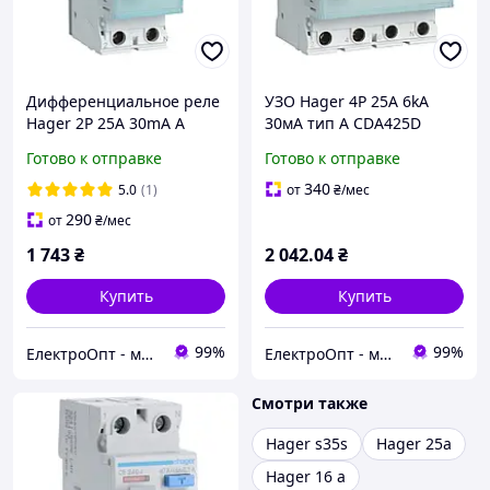
Дифференциальное реле
УЗО Hager 4P 25А 6kA
Hager 2P 25А 30mA A
30мА тип А CDA425D
CDA225D
Готово к отправке
Готово к отправке
340
5.0
(1)
от
₴
/мес
290
от
₴
/мес
1 743
₴
2 042
.04
₴
Купить
Купить
99%
99%
ЕлектроОпт - магазин електротоваров
ЕлектроОпт - магазин електротоваров
Смотри также
Hager s35s
Hager 25a
Hager 16 a