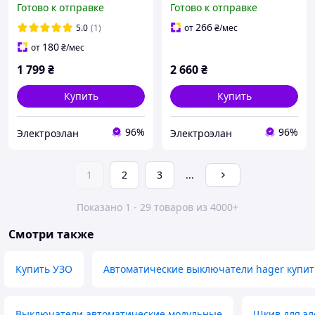
Готово к отправке
Готово к отправке
266
5.0
(1)
от
₴
/мес
180
от
₴
/мес
1 799
₴
2 660
₴
Купить
Купить
96%
96%
Электроэлан
Электроэлан
1
2
3
...
Показано 1 - 29 товаров из 4000+
Смотри также
Купить УЗО
Автоматические выключатели hager купит
Выключатели автоматические модульные
Шкив для эл