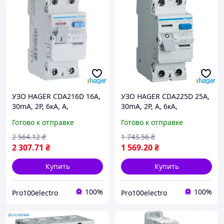
УЗО HAGER CDA216D 16А,
УЗО HAGER CDA225D 25А,
30mA, 2P, 6кА, A,
30mA, 2P, A, 6кА,
Устройство защитного
Устройство защитного
Готово к отправке
Готово к отправке
отключения Хагер 16
отключения Хагер 25
Ампер
Ампер
2 564
.12
₴
1 743
.56
₴
2 307
.71
₴
1 569
.20
₴
Купить
Купить
100%
100%
Pro100electro
Pro100electro