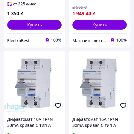
225
от
₴
/мес
2 565
₴
1 350
₴
1 949
.40
₴
Купить
Купить
100%
100%
ЕlectroBest
Магазин электротоваров ASFA
Дифавтомат 10A 1P+N
Дифавтомат 16A 1P+N
30mA кривая С тип А
30mA кривая С тип А
Hager ADA960D (AD960J)
Hager ADA966D