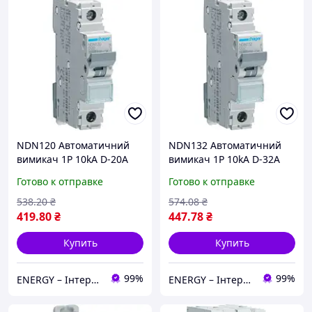
NDN120 Автоматичний
NDN132 Автоматичний
вимикач 1P 10kA D-20A
вимикач 1P 10kA D-32A
1M
1M
Готово к отправке
Готово к отправке
538
.20
₴
574
.08
₴
419
.80
₴
447
.78
₴
Купить
Купить
99%
99%
ENERGY – Інтернет-магазин електротоварів
ENERGY – Інтернет-магазин електротоварів