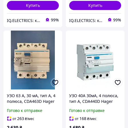
Купить
Купить
99%
99%
IQ.ELECTRICS: купить электрику оптом
IQ.ELECTRICS: купить электрику оптом
УЗО 63 А, 30 мА, тип А, 4
УЗО 40А 30мА, 4 полюса,
полюса, CDA463D Hager
тип А, CDA440D Hager
Готово к отправке
Готово к отправке
263
168
от
₴
/мес
от
₴
/мес
2 630
₴
1 680
₴