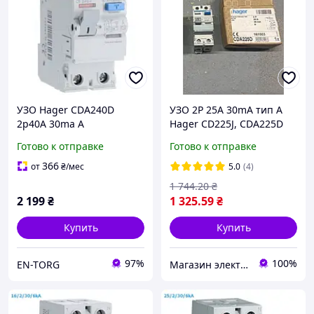
УЗО Hager CDA240D
УЗО 2P 25A 30mA тип A
2р40А 30ma А
Hager CD225J, CDA225D
Готово к отправке
Готово к отправке
366
от
₴
/мес
5.0
(4)
1 744
.20
₴
2 199
₴
1 325
.59
₴
Купить
Купить
97%
100%
EN-TORG
Магазин электротоваров ASFA