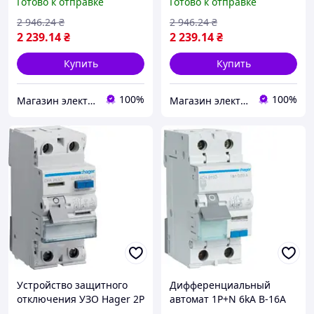
Готово к отправке
Готово к отправке
2 946
.24
₴
2 946
.24
₴
2 239
.14
₴
2 239
.14
₴
Купить
Купить
100%
100%
Магазин электротоваров ASFA
Магазин электротоваров ASFA
Устройство защитного
Дифференциальный
отключения УЗО Hager 2P
автомат 1P+N 6kA B-16A
63A 300 мА A CFA263D
30mA типA ADA916D