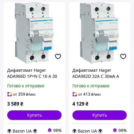
Дифавтомат Hager
Дифавтомат Hager
ADA966D 1P+N C 16 А 30
ADA982D 32А C 30мА A
мА
Готово к отправке
Готово к отправке
359
413
от
₴
/мес
от
₴
/мес
3 589
₴
4 129
₴
Купить
Купить
98%
98%
🌍 Bazon UA 🌍
🌍 Bazon UA 🌍