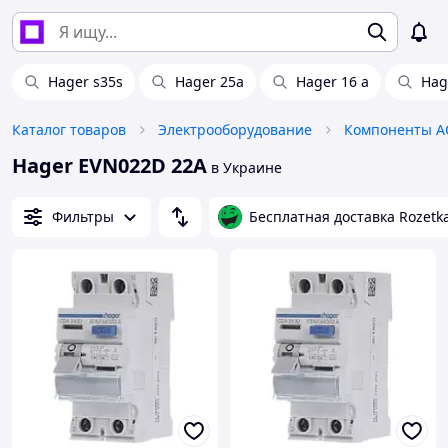
Hager s35s
Hager 25a
Hager 16 a
Hag
Каталог товаров
Электрооборудование
Компоненты А
Hager EVN022D 22А
в Украине
Фильтры
Бесплатная доставка Rozetk