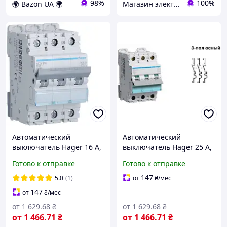
98%
100%
🌍 Bazon UA 🌍
Магазин электротоваров ASFA
Автоматический
Автоматический
выключатель Hager 16 А,
выключатель Hager 25 А,
3 полюса, 10 kA, тип D,
3-полюсный, D, 10 кА, на
Готово к отправке
Готово к отправке
для DIN-рейки, Франция
DIN-рейку, Франция
147
5.0
(1)
от
₴
/мес
147
от
₴
/мес
от
1 629
.68
₴
от
1 629
.68
₴
от
1 466
.71
₴
от
1 466
.71
₴