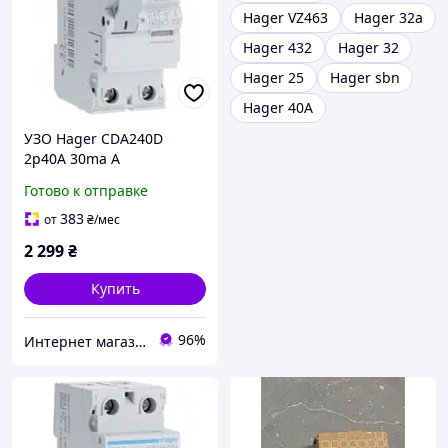
Hager VZ463
Hager 32a
Hager 432
Hager 32
Hager 25
Hager sbn
Hager 40А
УЗО Hager CDA240D
2р40А 30ma А
Готово к отправке
383
от
₴
/мес
2 299
₴
Купить
96%
Интернет магазин GSM-V