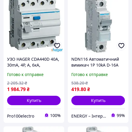
УЗО HAGER CDA440D 40А,
NDN116 Автоматичний
30mA, 4P, A, 6кА,
вимикач 1P 10kA D-16A
Устройство защитного
1M
Готово к отправке
Готово к отправке
отключения Хагер 40
Ампер
2 205
.32
₴
538
.20
₴
1 984
.79
₴
419
.80
₴
Купить
Купить
100%
99%
Pro100electro
ENERGY – Інтернет-магазин електротоварів