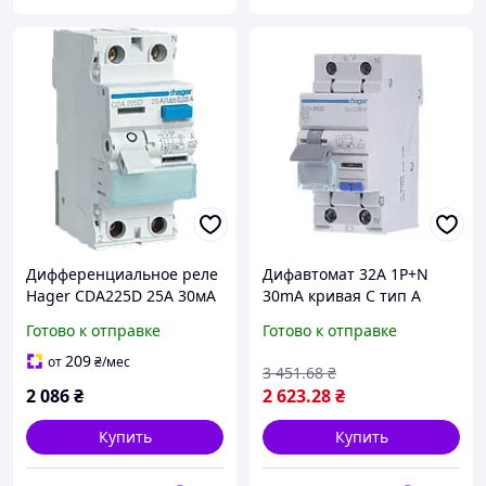
Дифференциальное реле
Дифавтомат 32A 1P+N
Hager CDA225D 25А 30мА
30mA кривая С тип А
A
Hager ADA982D
Готово к отправке
Готово к отправке
209
от
₴
/мес
3 451
.68
₴
2 086
₴
2 623
.28
₴
Купить
Купить