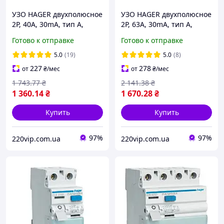
УЗО HAGER двухполюсное
УЗО HAGER двухполюсное
2P, 40A, 30mA, тип A,
2P, 63A, 30mA, тип A,
CDA240D, Хагер
CDA263D, Хагер
Готово к отправке
Готово к отправке
дифференциальное реле,
дифференциальное реле,
устройство защитного
устройство защитного
5.0
(19)
5.0
(8)
откл
откл
227
278
от
₴
/мес
от
₴
/мес
1 743
.77
₴
2 141
.38
₴
1 360
.14
₴
1 670
.28
₴
Купить
Купить
97%
97%
220vip.com.ua
220vip.com.ua