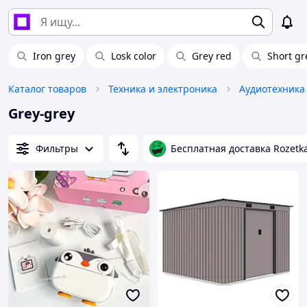
Iron grey
Losk color
Grey red
Short gr
Каталог товаров
Техника и электроника
Аудиотехника
Grey-grey
Фильтры
Бесплатная доставка Rozetk