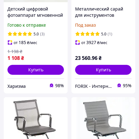
Детский цифровой
Металлический сарай
фотоаппарат мгновенной
для инструментов
печати на две камеры
Hardmaister Oregon
Готово к отправке
Под заказ
M05 Grey Penguin в виде
Warm Grey Домик для
пенгвина 48 Мп 32 Гб
садового инвентаря
5.0
(3)
5.0
(1)
185
3927
от
₴
/мес
от
₴
/мес
1 198
₴
1 108
₴
23 560
.96
₴
Купить
Купить
98%
95%
Харизма
FORIK - Интернет гипермаркет.