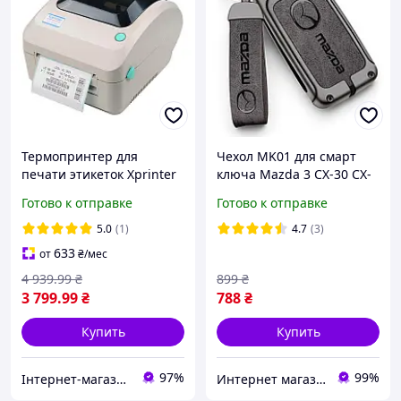
Термопринтер для
Чехол MK01 для смарт
печати этикеток Xprinter
ключа Mazda 3 CX-30 CX-
XP-470B (Гарантия 1 год)
50 CX-4 CX-5 CX-8 CX-9 -
Готово к отправке
Готово к отправке
Grey
Grey
5.0
(1)
4.7
(3)
633
от
₴
/мес
4 939
.99
₴
899
₴
3 799
.99
₴
788
₴
Купить
Купить
97%
99%
Інтернет-магазин "NicePrice"
Интернет магазин PRIMO