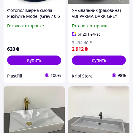
Фотополімерна смола
Умывальник (раковина)
Plexiwire Model (Grey / 0.5
VBI PARMA DARK GREY
кг)
STONE MATT накладной
Готово к отправке
Готово к отправке
291
от
₴
/мес
3 494
.40
₴
620
₴
2 912
₴
Купить
Купить
100%
98%
PlastFill
Kriol Store