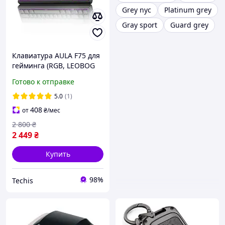
Grey nyc
Platinum grey
Gray sport
Guard grey
Клавиатура AULA F75 для
гейминга (RGB, LEOBOG
Reaper Switch, 75%, Black
Готово к отправке
Gradient Grey, Tri-Mode)
5.0
(1)
408
от
₴
/мес
2 800
₴
2 449
₴
Купить
98%
Techis