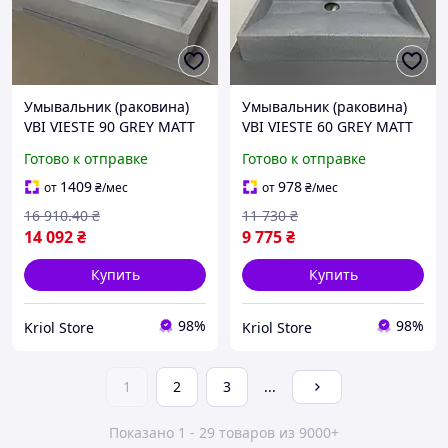
Умывальник (раковина)
Умывальник (раковина)
VBI VIESTE 90 GREY MATT
VBI VIESTE 60 GREY MATT
накладной
накладной
Готово к отправке
Готово к отправке
1409
978
от
₴
/мес
от
₴
/мес
16 910
.40
₴
11 730
₴
14 092
₴
9 775
₴
Купить
Купить
98%
98%
Kriol Store
Kriol Store
1
2
3
...
Показано 1 - 29 товаров из 9000+