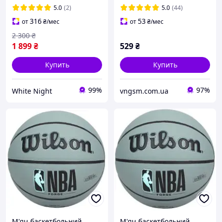
Concept Alpha Camera
мм Grey
5.0
(2)
5.0
(44)
Sling Bag 10л Grey
316
53
от
₴
/мес
от
₴
/мес
2 300
₴
1 899
₴
529
₴
Купить
Купить
99%
97%
White Night
vngsm.com.ua
М'яч баскетбольний
М'яч баскетбольний