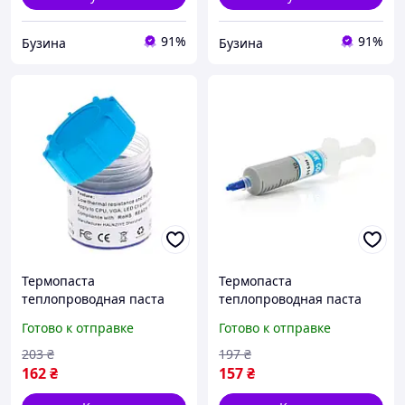
91%
91%
Бузина
Бузина
Термопаста
Термопаста
теплопроводная паста
теплопроводная паста
термопроводная hy-510
термопроводная hy-510
Готово к отправке
Готово к отправке
15g банка grey для
30g шприц grey для
процессора видеокарты
процессора видеокарты
203
₴
197
₴
ноутбука buzyna
ноутбука buzyna
162
₴
157
₴