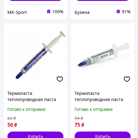
100%
91%
MK-Sport
Бузина
Термопаста
Термопаста
теплопроводная паста
теплопроводная паста
термопроводная hy-510
термопроводная hy-510
Готово к отправке
Готово к отправке
2g шприц grey для
3g шприц grey для
процессора видеокарты
процессора видеокарты
63
₴
94
₴
ноутбука buzyna
ноутбука buzyna
50
₴
75
₴
Купить
Купить