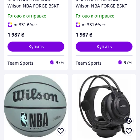
Wilson NBA FORGE BSKT
Wilson NBA FORGE BSKT
BLUE grey size 7
BLUE grey size 6
Готово к отправке
Готово к отправке
331
331
от
₴
/мес
от
₴
/мес
1 987
₴
1 987
₴
Купить
Купить
97%
97%
Team Sports
Team Sports