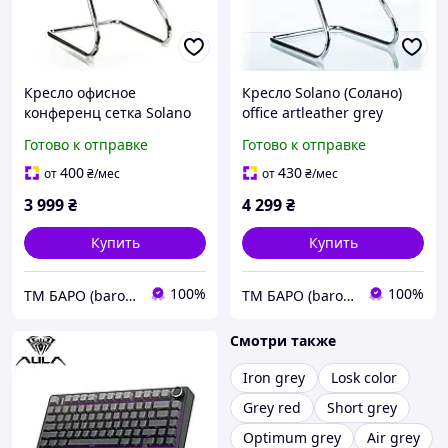
Кресло офисное
Кресло Solano (Солано)
конференц сетка Solano
office artleather grey
office mesh grey (E6040),
(E5883) серый,
Готово к отправке
Готово к отправке
Special4You
Special4You
400
430
от
₴
/мес
от
₴
/мес
3 999
₴
4 299
₴
Купить
Купить
100%
100%
ТМ БАРО (baro.ua)
ТМ БАРО (baro.ua)
Смотри также
Iron grey
Losk color
Grey red
Short grey
Optimum grey
Air grey