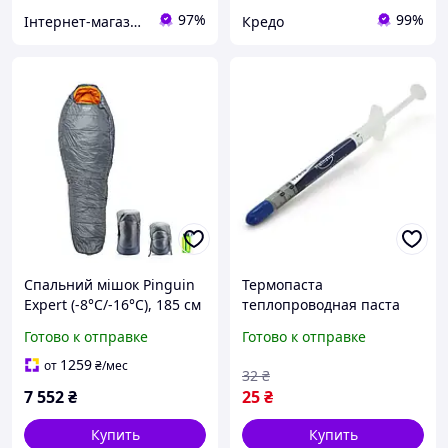
97%
99%
Інтернет-магазин "NicePrice"
Кредо
Спальний мішок Pinguin
Термопаста
Expert (-8°С/-16°С), 185 см
теплопроводная паста
- Left Zip, Grey (PNG
термопроводная hy-510
Готово к отправке
Готово к отправке
233186) 2020
0.5g шприц grey для
процессора видеокарты
1259
от
₴
/мес
32
₴
ноутбука buzyna
7 552
₴
25
₴
Купить
Купить