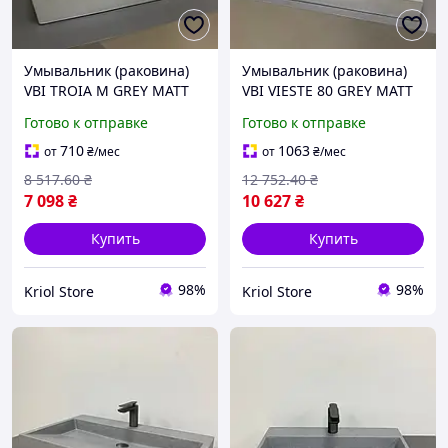
Умывальник (раковина)
Умывальник (раковина)
VBI TROIA M GREY MATT
VBI VIESTE 80 GREY MATT
накладной
накладной
Готово к отправке
Готово к отправке
710
1063
от
₴
/мес
от
₴
/мес
8 517
.60
₴
12 752
.40
₴
7 098
₴
10 627
₴
Купить
Купить
98%
98%
Kriol Store
Kriol Store