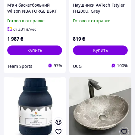
М'яч баскетбольний
Наушники A4Tech Fstyler
Wilson NBA FORGE BSKT
FH200U, Grey
BLUE grey size 5
Готово к отправке
Готово к отправке
331
от
₴
/мес
1 987
₴
819
₴
Купить
Купить
97%
100%
Team Sports
UCG