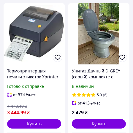
Термопринтер для
Унитаз Дачный D-GREY
печати этикеток Xprinter
(серый) комплекте с
XP-427B (Гарантия 1 год)
крышкой
Готово к отправке
В наличии
Dark Grey
574
от
₴
/мес
5.0
(6)
413
от
₴
/мес
4 478
.49
₴
3 444
.99
₴
2 479
₴
Купить
Купить