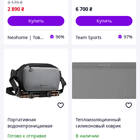
3 179
₴
2 890
₴
6 700
₴
Купить
Купить
96%
97%
Neohome | Товары для дома и дачи
Team Sports
Портативная
Теплоизоляционный
водонепроницаемая
силиконовый коврик
сумка на одно плечо для
TELIJIA TE-713 для пайки и
Готово к отправке
В наличии
фотоаппарата K&F
ремонта техники 700x400