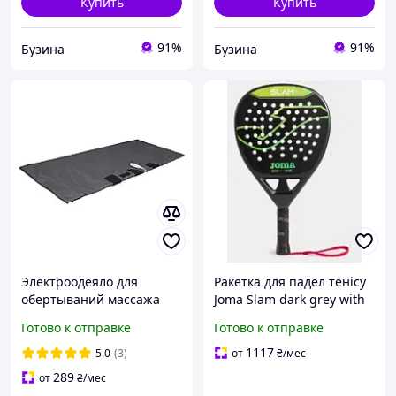
Купить
Купить
91%
91%
Бузина
Бузина
Электроодеяло для
Ракетка для падел тенісу
обертываний массажа
Joma Slam dark grey with
SPA салона Shine
cover (401186.154)
Готово к отправке
Готово к отправке
ЕКВ-2/220 180x180 см
Grey
1117
5.0
(3)
от
₴
/мес
289
от
₴
/мес