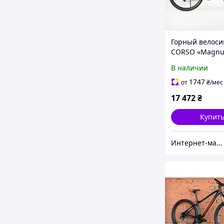
Горный велоси
CORSO «Magnu
дюймов, рама
В наличии
алюминиевая,
оборудование 
1747
от
₴
/мес
21 скорость,
17 472
₴
Купит
Интернет-магазин "Топ Маркет2014"