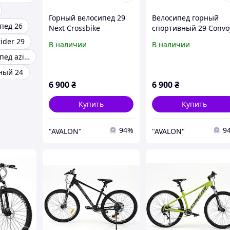
Горный велосипед 29
Велосипед горный
пед 26
Next Crossbike
спортивный 29 Convo
алюминиевый
ider 29
В наличии
В наличии
Горный велосипед azimut
ный 24
6 900
₴
6 900
₴
Купить
Купить
94%
9
"AVALON"
"AVALON"