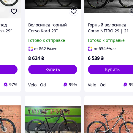
пед
Велосипед горный
Горный велосипед
s» 29"
Corso Kord 29"
Corso NITRO 29 | 21
алюминиевая рама 21
скорость Saiguan |
Готово к отправке
Готово к отправке
скорость Shimano
Колеса 29" |
Shimano
дисковые тормоза
Промподшипники
862
654
от
₴
/мес
от
₴
/мес
8 624
₴
6 539
₴
ь
Купить
Купить
97%
99%
9
Velo__Od
Velo__Od