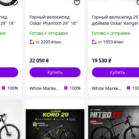
пед
Горный велосипед
Горный велосипед 29
29" 18"
Oskar Phantom 29" 18"
дюймов Oskar Ranger
ний
черный матовый,
2.0 17" светло-зелен
вке
Готово к отправке
Готово к отправке
алюминиевая рама,
матовый,
рама,
гидравлические
алюминиевая рама, 
2205
1953
от
₴
/мес
от
₴
/мес
е
тормоза Shimano
скоростей,
no
MT200
гидравлические
22 050
₴
19 530
₴
тормоза
ь
Купить
Купить
100%
100%
10
White Market - супермаркет корисних товарів
White Market - супермаркет корисних товарів