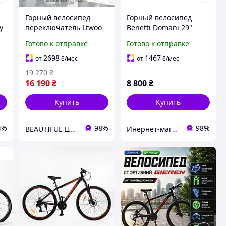
Горный велосипед
Горный велосипед
y
переключатель Ltwoo
Benetti Domani 29"
1*12 гидравлические
алюминиевая 21 рама
Готово к отправке
Готово к отправке
тормоза Shimano
воздушная вилка
2698
1467
от
₴
/мес
от
₴
/мес
Crosser Solo 29"/19"
19 270
₴
16 190
₴
8 800
₴
Купить
Купить
4%
98%
98%
BEAUTIFUL LIFE интернет магазин
Инернет-магазин Вело-тема