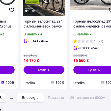
ный
Горный велосипед 29"
Горный велосипед 29
Cronus
с алюминиевой рамой
с алюминиевой рамо
19.5"
21" и гидравлическими
21" и гидравлически
вке
В наличии
В наличии
тормозами Shimano
тормозами Shimano
Светлое Серебро
Белый
1417
от
₴
/мес
1.0
(1)
1666
от
₴
/мес
28 340
₴
33 320
₴
14 170
₴
16 660
₴
ь
Купить
Купить
100%
100%
10
Stroika
Stroika
3
...
Вперед
Показано 1 - 29 товаров из 6000+
е