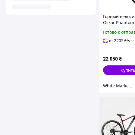
Горный велоси
Oskar Phantom 
2026 темно-си
Готово к отпра
матовый,
алюминиевая 
2205
от
₴
/мес
гидравлически
тормоза Shima
22 050
₴
MT200
Купит
White Market - супермаркет корисних товарів