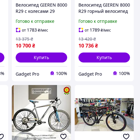
Велосипед GIEREN 8000
Велосипед GIEREN 8000
R29 с колесами 29
R29 горный велосипед
дюймов и
24 скорости
Готово к отправке
Готово к отправке
амортизационной
алюминиевый байк для
вилкой, Горный
города и бездорожья
1783
1789
от
₴
/мес
от
₴
/мес
за
спортивный велосипед
мтб
13 375
₴
13 420
₴
на 24 скорости L-TWOO
10 700
₴
10 736
₴
Купить
Купить
8%
100%
100%
Gadget Pro
Gadget Pro