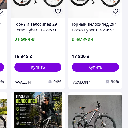
"
Горный велосипед 29"
Горный велосипед 29"
Corso Cyber CB-29531
Corso Cyber CB-29657
алюминиевая рама
алюминиевая рама
В наличии
В наличии
21", 27 скоростей,
21", 27 скоростей,
оборудование Shimano
оборудование Shimano
Alivio, гид
Alivio, гид
19 945
₴
17 806
₴
Купить
Купить
9%
94%
94%
"AVALON"
"AVALON"