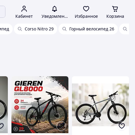
Кабинет
Уведомления
Избранное
Корзина
ипед
Corso Nitro 29
Горный велосипед 26
Ве