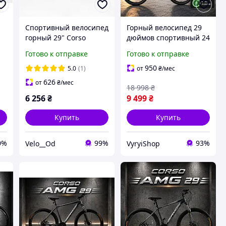
Спортивный велосипед
Горный велосипед 29
горный 29" Corso
дюймов спортивный 24
ый
Genesis рама 17" сталь
скорости с
Готово к отправке
Готово к отправке
дисковые тормоза 21
алюминиевой рамой
9
скорость рост 155-170
для города прогулок и
950
5.0
(1)
от
₴
/мес
см
туризма
626
от
₴
/мес
18 998
₴
6 256
₴
9 499
₴
Купить
Купить
0%
99%
93%
Velo__Od
VyryiShop