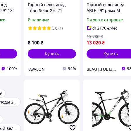
пед
Горный велосипед
Горный велосипед
29" 18"
Titan Solar 29" 21
ABLE 29" рама M
ерый
скорость,
переключатели
вке
В наличии
Готово к отправке
алюминиевая рама,
Microshift Acolyte 1*8
рама,
оборудование Shimano
дисковые
2170
5.0
(1)
от
₴
/мес
е
механические тормо
15 780
₴
no
JAK
8 100
₴
13 020
₴
ь
Купить
Купить
100%
94%
9
"AVALON"
BEAUTIFUL LIFE интернет магазин
9
Горные велосипеды 27 5
Горный взрослый велосипед