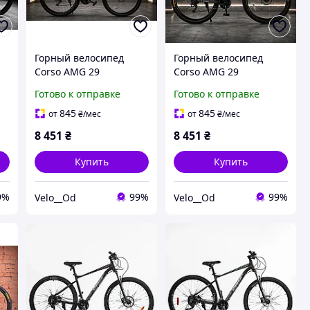
Горный велосипед
Горный велосипед
Corso AMG 29
Corso AMG 29
алюминиевый Shimano
алюминиевый Shimano
Готово к отправке
Готово к отправке
21 скорость
Tourney 21 скорость
промподшипники
промподшипники
845
845
от
₴
/мес
от
₴
/мес
8 451
₴
8 451
₴
Купить
Купить
9%
99%
99%
Velo__Od
Velo__Od