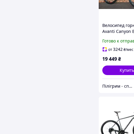
Велосипед гор
Avanti Canyon B
Green (2024) 17
Готово к отпра
3242
от
₴
/мес
19 449
₴
Купит
Пілігрим - спеціалізований велосипедний магазин