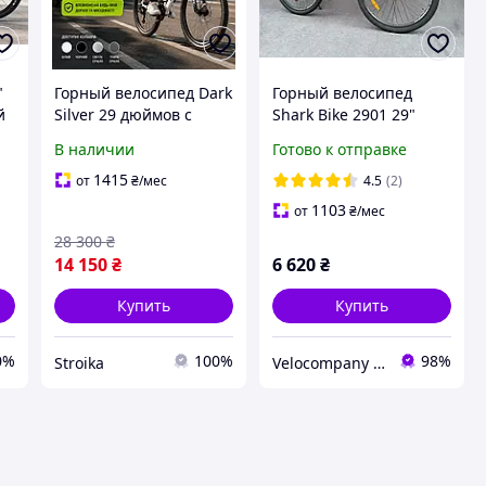
"
Горный велосипед Dark
Горный велосипед
й
Silver 29 дюймов с
Shark Bike 2901 29"
ми
алюминиевой рамой
рама 19 сірий
В наличии
Готово к отправке
21 дюйм прочный для
SHIMANO
пересеченной
1415
от
₴
/мес
4.5
(2)
местности Велосипеды
1103
от
₴
/мес
с гидравлическими
28 300
₴
14 150
₴
6 620
₴
Купить
Купить
0%
100%
98%
Stroika
Velocompany - магазин велосипедов, аксессуаров и запчастей. Дропшипинг, оптовая торговля.