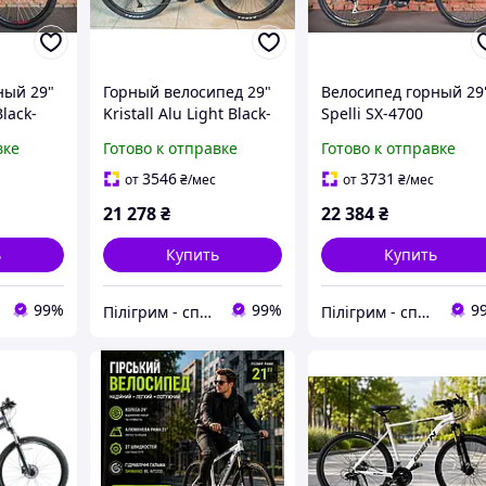
ный 29"
Горный велосипед 29"
Велосипед горный 29
lack-
Kristall Alu Light Black-
Spelli SX-4700
"
Red 19" (2025)
Grey/Green (2025) 19"
вке
Готово к отправке
Готово к отправке
(рост 172-180 см.)
3546
3731
от
₴
/мес
от
₴
/мес
21 278
₴
22 384
₴
ь
Купить
Купить
99%
99%
9
Пілігрим - спеціалізований велосипедний магазин
Пілігрим - спеціалізований велосипедний магазин