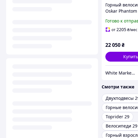
Горный велоси
Oskar Phantom 
2026 светло-с
Готово к отпра
матовый,
алюминиевая 
2205
от
₴
/мес
гидравлически
тормоза Shima
22 050
₴
MT200
Купит
White Market - супермаркет корисних товарів
Смотри также
Двухподвесы 2
Toprider 29
Велосипеди 29