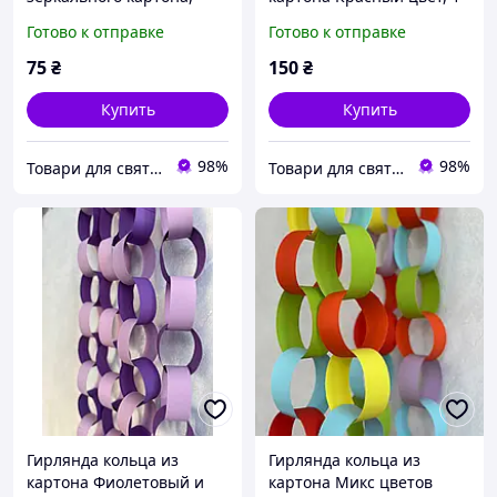
золото
м
Готово к отправке
Готово к отправке
75
₴
150
₴
Купить
Купить
98%
98%
Товари для свята, декору та пакування - інтернет магазин Аладдін
Товари для свята, декору та пакування - інтернет магазин Аладдін
Гирлянда кольца из
Гирлянда кольца из
картона Фиолетовый и
картона Микс цветов