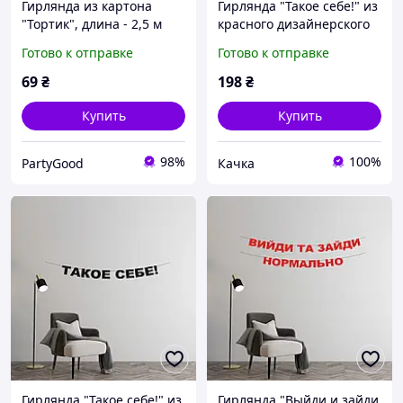
Гирлянда из картона
Гирлянда "Такое себе!" из
"Тортик", длина - 2,5 м
красного дизайнерского
картона
Готово к отправке
Готово к отправке
69
₴
198
₴
Купить
Купить
98%
100%
PartyGood
Качка
Гирлянда "Такое себе!" из
Гирлянда "Выйди и зайди