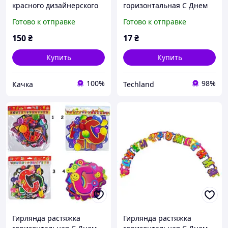
красного дизайнерского
горизонтальная С Днем
картона
Рождения, 7 видов, 2.3м,
Готово к отправке
Готово к отправке
картон, многоразовая,
для вечеринки
150
₴
17
₴
Купить
Купить
100%
98%
Качка
Techland
Гирлянда растяжка
Гирлянда растяжка