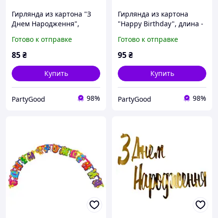
Гирлянда из картона "З
Гирлянда из картона
Днем Народження",
"Happy Birthday", длина -
длина - 1.5 м., цвет -
3 м., цвет - голубой
Готово к отправке
Готово к отправке
серебро
85
₴
95
₴
Купить
Купить
98%
98%
PartyGood
PartyGood