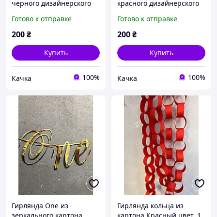
черного дизайнерского
красного дизайнерского
картона
картона
Готово к отправке
Готово к отправке
200
₴
200
₴
Купить
Купить
100%
100%
Качка
Качка
Гирлянда One из
Гирлянда кольца из
зеркального картона,
картона Красный цвет, 1