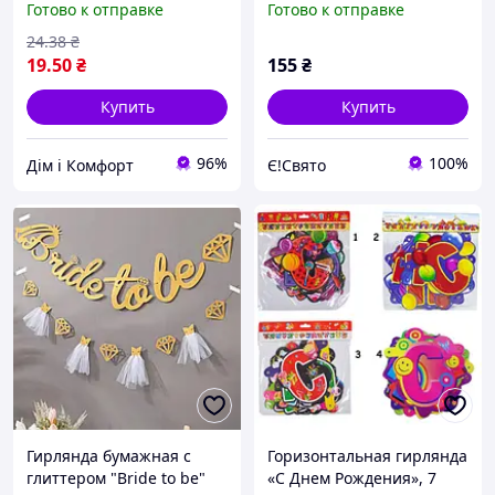
Готово к отправке
Готово к отправке
продажу!
24
.38
₴
19
.50
₴
155
₴
Купить
Купить
96%
100%
Дім і Комфорт
Є!Свято
Гирлянда бумажная с
Горизонтальная гирлянда
глиттером "Bride to be"
«С Днем Рождения», 7