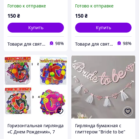
лиловый цвет, 1 м
(красный, оранжевый,
Готово к отправке
Готово к отправке
желтый, салатовый,
нежно-сиреневый), 1 м
150
₴
150
₴
Купить
Купить
98%
98%
Товари для свята, декору та пакування - інтернет магазин Аладдін
Товари для свята, декору та пакування - інтернет магазин Аладдін
Горизонтальная гирлянда
Гирлянда бумажная с
«С Днем Рождения», 7
глиттером "Bride to be"
видов, 2,3 м, картон Хіт
Невеста РОЗОВАЯ