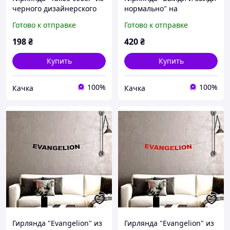
черного дизайнерского
нормально" на
картона
украинском языке из
Готово к отправке
Готово к отправке
красного дизайнерского
картона
198
₴
420
₴
Купить
Купить
100%
100%
Качка
Качка
Гирлянда "Evangelion" из
Гирлянда "Evangelion" из