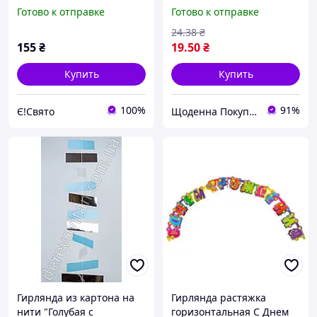
Невеста ЗОЛОТО
видов, 2,3 м, картон
Готово к отправке
Готово к отправке
щоденна 4133978 покупка
шоп.
24
.38
₴
155
₴
19
.50
₴
Купить
Купить
100%
91%
Є!Свято
Щоденна Покупка
Гирлянда из картона на
Гирлянда растяжка
нити "Голубая с
горизонтальная С Днем