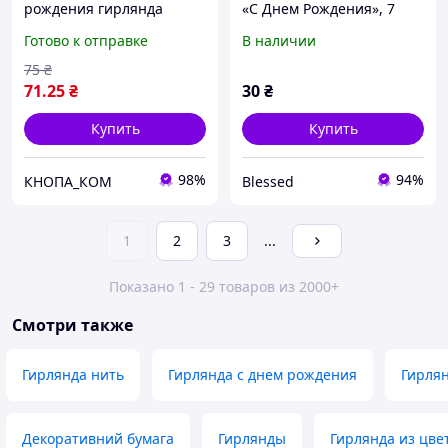
рождения гирлянда
«С Днем Рождения», 7
флажки на день
видов, 2,3 м, картон
Готово к отправке
В наличии
рождения, растяжка день
рождения
75
₴
71
.25
₴
30
₴
Купить
Купить
98%
94%
КНОПА_КОМ
Blessed
1
2
3
...
Показано 1 - 29 товаров из 2000+
Смотри также
Гирлянда нить
Гирлянда с днем рождения
Гирлян
Декоративний бумага
Гирлянды
Гирлянда из цве