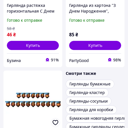
Гирлянда растяжка
Гирлянда из картона "З
горизонтальная С Днем
Днем Народження",
Рождения, 7 видов, 2.3м,
длина - 1.5 м., цвет -
Готово к отправке
Готово к отправке
картон buzyna
золото
58
₴
46
₴
85
₴
Купить
Купить
91%
98%
Бузина
PartyGood
Смотри также
Гирлянды бумажные
Гирлянда-кластер
Гирлянды-сосульки
Гирлянда для коробки
Бумажная новогодняя гирля
Бумажные гирлянды сердеч