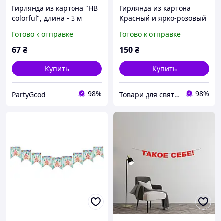
Гирлянда из картона "HB
Гирлянда из картона
colorful", длина - 3 м
Красный и ярко-розовый
цвет, 1 м
Готово к отправке
Готово к отправке
67
₴
150
₴
Купить
Купить
98%
98%
PartyGood
Товари для свята, декору та пакування - інтернет магазин Аладдін