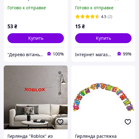
серебром", вертикальная,
Рождения, 7 видов, 2.3м,
Готово к отправке
Готово к отправке
~2 м
картон, 105593
4.5
(2)
53
₴
15
₴
Купить
Купить
100%
99%
"Дерево вітань", інтернет-магазин
Інтернет магазин " Горячий Стиль "
Гирлянда "Roblox" из
Гирлянда растяжка