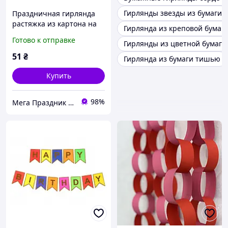
Гирлянды звезды из бумаги
Праздничная гирлянда
растяжка из картона на
Гирлянда из креповой бумаг
Хэллоуин о 2 м
Готово к отправке
Гирлянды из цветной бумаги 
51
₴
Гирлянда из бумаги тишью
Купить
98%
Мега Праздник – магазин аксессуаров для праздника и все для оформления воздушными шарами ОПТ.