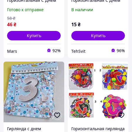
горизонтальная С Днем
горизонтальная С Днем
Рождения, 7 видов, 2.3м,
Рождения, 7 видов, 2.3м,
Готово к отправке
В наличии
картон mars
картон
58
₴
46
₴
15
₴
Купить
Купить
92%
96%
Mars
TehSvit
Гирлянда с днем
Горизонтальная гирлянда