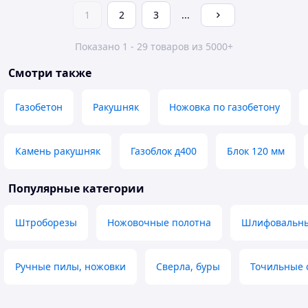
1
2
3
...
Показано 1 - 29 товаров из 5000+
Смотри также
Газобетон
Ракушняк
Ножовка по газобетону
Камень ракушняк
Газоблок д400
Блок 120 мм
Популярные категории
Штроборезы
Ножовочные полотна
Шлифовальные
Ручные пилы, ножовки
Сверла, буры
Точильные 