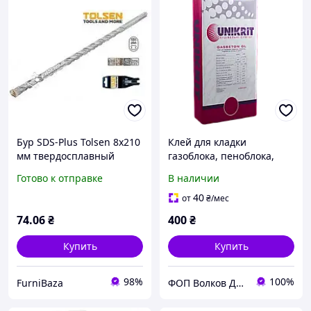
Бур SDS-Plus Tolsen 8х210
Клей для кладки
мм твердосплавный
газоблока, пеноблока,
двухканавочный для
ноздрюватого бетона и
Готово к отправке
В наличии
перфоратора, сверления
кирпича UNIKRIT
бетона, кирпича,
GASBETON GL 25кг
40
от
₴
/мес
газоблоков.
74
.06
₴
400
₴
Купить
Купить
98%
100%
FurniBaza
ФОП Волков Даніїл Владиславович