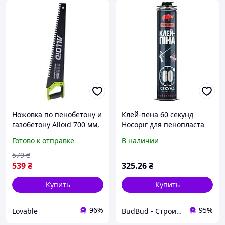
Ножовка по пенобетону и
Клей-пена 60 секунд
газобетону Alloid 700 мм,
Носоріг для пенопласта
ручная пила для
EPS/XPS пено- газоблока
Готово к отправке
В наличии
газоблока с закаленным
Носоріг 850 г
зубом
579
₴
539
₴
325
.26
₴
Купить
Купить
96%
95%
Lovable
BudBud - Строительный интернет-магазин