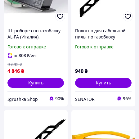
Штроборез по газоблоку
Полотно для сабельной
AL-FA (Италия),
пилы по газоблоку
Штроборез для
S2243HM -СТ 455 мм
Готово к отправке
Готово к отправке
газоблоков, Штроборез
для бетона, Штроборез
808
от
₴
/мес
для электропроводки,
9 692
₴
RYH
4 846
₴
940
₴
Купить
Купить
90%
96%
Igrushka Shop
SENATOR