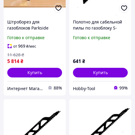
Штроборез для
Полотно для сабельной
газоблоков Parkside
пилы по газоблоку S-
(германия),
1243HM -СТ 305 мм
Готово к отправке
Готово к отправке
Электроштроборез,
Штроборез для
969
от
₴
/мес
пенобетона, Штроборез
11 628
₴
по бетону с пылесосом,
5 814
₴
641
₴
MTS
Купить
Купить
88%
99%
Интернет Магазин "StepShop"
Hobby-Tool