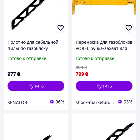
Полотно для сабельной
Переноска для газоблоков
пилы по газоблоку
VOREL ручка-захват для
S3243HM -СТ 505 мм
подъема кирпича Ручной
Готово к отправке
Готово к отправке
захват для переноски
блоков
899
₴
977
₴
799
₴
Купить
Купить
96%
93%
SENATOR
shock-market.in.ua