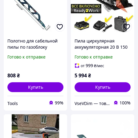
Полотно для сабельной
Пила циркулярная
пилы по газоблоку
аккумуляторная 20 В 150
S2243HM -СТ 455 мм
мм С лазерной
Готово к отправке
Готово к отправке
направляющей Для
дерева пластика металла
999
от
₴
/мес
и газоблока С
808
₴
5 994
₴
аккумулятором и кейс
Купить
Купить
99%
100%
Tools
VseVDim — товари, що роблять життя простішим