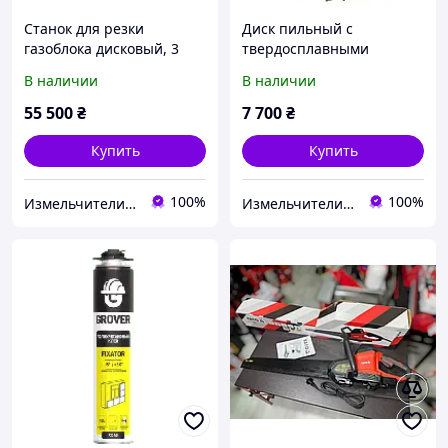
Станок для резки
Диск пильный с
газоблока дисковый, 3
твердосплавными
кВт, 220В, надежный
напайками для газоблока
В наличии
В наличии
станок для газобетона
610×50×5.4/4.0×24 зуба
55 500
₴
7 700
₴
Купить
Купить
100%
100%
Измельчители веток щепорезы дровоколы Rezak
Измельчители веток щепорезы дровоколы Rezak