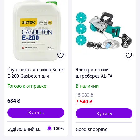
Ґрунтовка адгезійна Siltek
Электрический
E-200 Gasbeton для
штроборез AL-FA
газоблоків 10 л
(Италия), Штроборез по
Готово к отправке
В наличии
газоблоку, Штроборез по
бетону,
15 080
₴
684
₴
Электроштроборез, XMU
7 540
₴
Купить
Купить
100%
Будівельний маркет Маяк
Good shopping