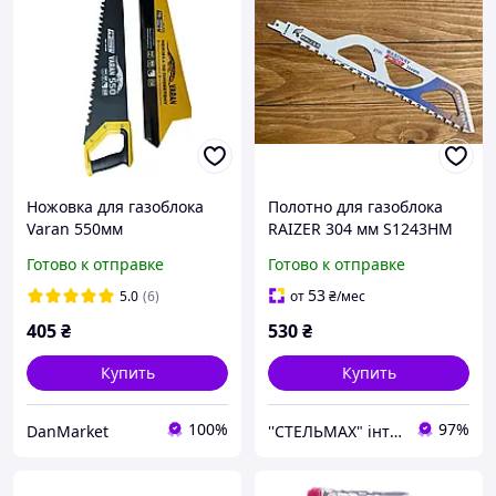
Ножовка для газоблока
Полотно для газоблока
Varan 550мм
RAIZER 304 мм S1243HM
сабельное
Готово к отправке
Готово к отправке
53
5.0
(6)
от
₴
/мес
405
₴
530
₴
Купить
Купить
100%
97%
DanMarket
''СТЕЛЬМАХ" інтернет-магазин