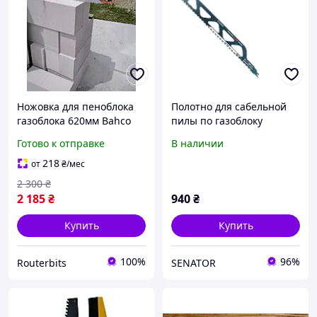
Ножовка для пеноблока
Полотно для сабельной
газоблока 620мм Bahco
пилы по газоблоку
255-17/34 ProfCutTM д
S2243HM-СТ 455 мм
Готово к отправке
В наличии
218
от
₴
/мес
2 300
₴
2 185
₴
940
₴
Купить
Купить
100%
96%
Routerbits
SENATOR