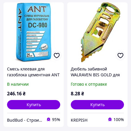
Смесь клеевая для
Дюбель забивной
газоблока цементная ANT
WALRAVEN BIS GOLD для
DC-980 25 кг
гипсокартона и газоблока
В наличии
Готово к отправке
12/4х30 мм.
246
.16
₴
8
.28
₴
Купить
Купить
95%
100%
BudBud - Строительный интернет-магазин
KREPISH