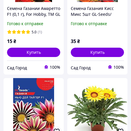
Семена Газании Амаретто
Семена Газания Кисс
F1 (0,1 г), For Hobby, TM GL
Микс 5шт GL-Seeds/
Seeds
Готово к отправке
Готово к отправке
5.0
(1)
15
₴
35
₴
Купить
Купить
100%
100%
Сад Город
Сад Город