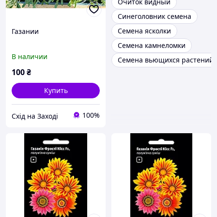
Очиток видный
Синеголовник семена
Семена ясколки
Газании
Семена камнеломки
В наличии
Семена вьющихся растений
100
₴
Купить
100%
Схід на Заході