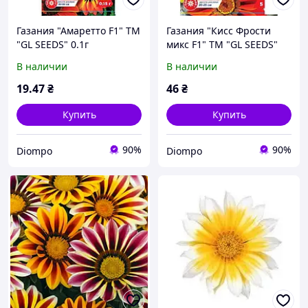
Газания "Амаретто F1" ТМ
Газания "Кисс Фрости
"GL SEEDS" 0.1г
микс F1" ТМ "GL SEEDS"
5шт
В наличии
В наличии
19
.47
₴
46
₴
Купить
Купить
90%
90%
Diompo
Diompo