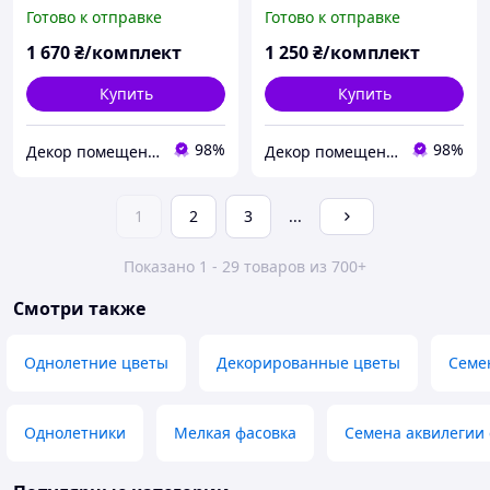
газания (БП_а_fl101974)
газании (БП_а_pol_fl145)
Готово к отправке
Готово к отправке
1 670
₴/комплект
1 250
₴/комплект
Купить
Купить
98%
98%
Декор помещений
Декор помещений
1
2
3
...
Показано 1 - 29 товаров из 700+
Смотри также
Однолетние цветы
Декорированные цветы
Семе
Однолетники
Мелкая фасовка
Семена аквилегии 