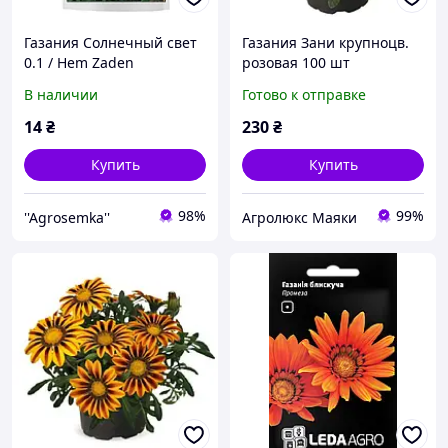
Газания Солнечный свет
Газания Зани крупноцв.
0.1 / Hem Zaden
розовая 100 шт
В наличии
Готово к отправке
14
₴
230
₴
Купить
Купить
98%
99%
''Agrosemka''
Агролюкс Маяки