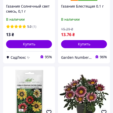
Газания Солнечный свет
Газания Блестящая 0.1 г
смесь, 0,1 г
В наличии
В наличии
5.0
(1)
15
.29
₴
13
₴
13
.76
₴
Купить
Купить
95%
96%
🌳 СадЛюкс ✨
Garden Number One