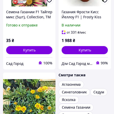
Семена Газании F1 Тайгер
Газания Фрости Кисс
микс (5шт), Collection, TM
Йеллоу F1 | Frosty Kiss
GL Seeds
Yellow Syngenta 1000 c
Готово к отправке
В наличии
331
от
₴
/мес
35
₴
1 988
₴
Купить
Купить
100%
99%
Сад Город
Дім Сад Город магазин для фермера та агронома
Смотри также
Аглаонема
Синеголовник
Седум
Ясколка
Семена Газании