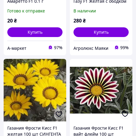
Амаретто F1 0.1 г
Газу F1 Желтая с ободком
(4823096908021)
100 семян Syngenta
Готово к отправке
В наличии
20
₴
280
₴
Купить
Купить
97%
99%
А-маркет
Агролюкс Маяки
Газания Фрости Кисс F1
Газания Фрости Кисс F1
желтая 100 шт СИНГЕНТА
вайт флейм 100 шт