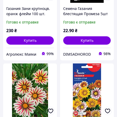
Газания Зани крупноцв.
Семена Газания
оранж флейм 100 шт.
блестящая Промеза 5шт
LEDAAGRO
Готово к отправке
Готово к отправке
230
₴
22
.90
₴
Купить
Купить
99%
98%
Агролюкс Маяки
DIMSADHOROD