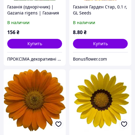
Газанія (однорічник) |
Газанія Гарден Стар, 0.1 г,
Gazania rigens | Газания
GL Seeds
(однолетник) 15-20см
В наличии
В наличии
156
₴
8
.80
₴
Купить
Купить
ПРОКСІМА декоративні рослини. Садовий центр, розсадник
Bonusflower.com