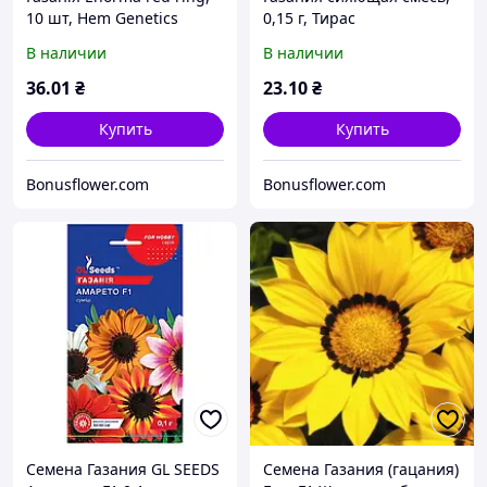
10 шт, Hem Genetics
0,15 г, Тирас
В наличии
В наличии
36
.01
₴
23
.10
₴
Купить
Купить
Bonusflower.com
Bonusflower.com
Семена Газания GL SEEDS
Семена Газания (гацания)