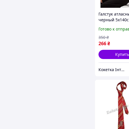
Галстук атласн
черный 5х140
Готово к отпра
350
₴
266
₴
Купит
Кокетка Інтернет Магазин