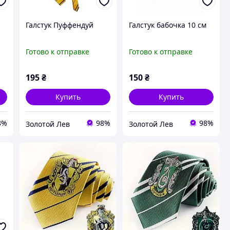
Галстук Пуффендуй
Галстук бабочка 10 см
Готово к отправке
Готово к отправке
195
₴
150
₴
Купить
Купить
8%
98%
98%
Золотой Лев
Золотой Лев