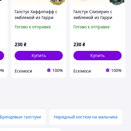
Галстук Хаффлпафф с
Галстук Слизерин с
эмблемой из Гарри
эмблемой из Гарри
Поттера. Подарок для
Поттера. Подарок для
Готово к отправке
Готово к отправке
фаната Гарри Поттера
фаната Гарри Поттера
230
₴
230
₴
Купить
Купить
0%
100%
100%
Ескімоси
Ескімоси
Брендовые галстуки
Нарядный костюм на мальчика