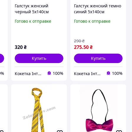
Галстук женский
Галстук женский темно
черный 5х140см
синий 5х140см
Готово к отправке
Готово к отправке
290
₴
320
₴
275
.50
₴
Купить
Купить
0%
100%
100%
Кокетка Інтернет Магазин
Кокетка Інтернет Магазин