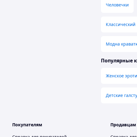
Человечки
Классический
Модна крават
Популярные 
Женское эроти
Детские галст
Покупателям
Продавцам
Справка для покупателей
Справка для