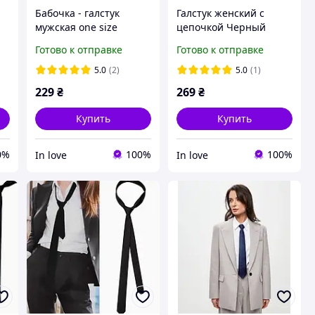
Бабочка - галстук
Галстук женский с
мужская one size
цепочкой Черный
т
Черный
Готово к отправке
Готово к отправке
5.0
(2)
5.0
(1)
229
₴
269
₴
Купить
Купить
0%
100%
100%
In love
In love