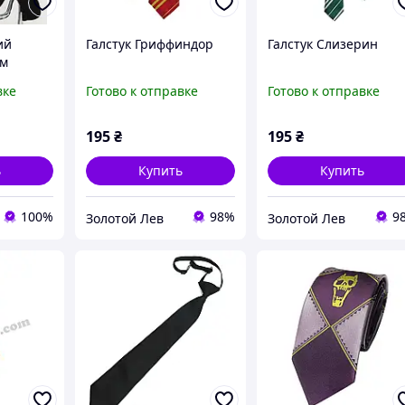
ий
Галстук Гриффиндор
Галстук Слизерин
см
вке
Готово к отправке
Готово к отправке
195
₴
195
₴
ь
Купить
Купить
100%
98%
9
Золотой Лев
Золотой Лев