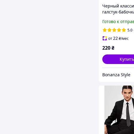
Черный класс
галстук-бабочк
мужская двухс
Готово к отпра
100% хлопок B
5.0
22
от
₴
/мес
220
₴
Купит
Bonanza Style