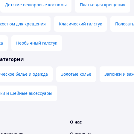
Детские велюровые костюмы
Платье для крещения
 костюм для крещения
Класический галстук
Полосаты
ка
Необычный галстук
категории
ческое белье и одежда
Золотые колье
Запонки и за
уки и шейные аксессуары
О нас
 продавцов
О prom.ua