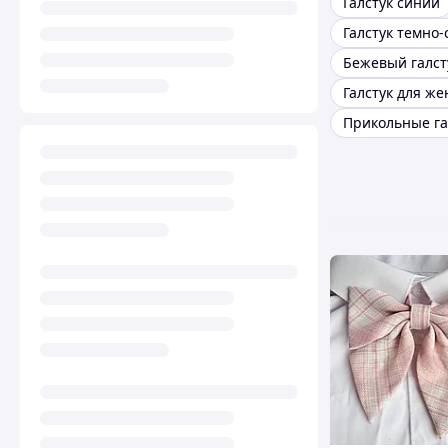
Галстук синий
Галстук темно
Бежевый галст
Галстук для ж
Прикольные га