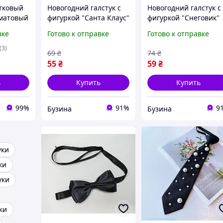
стковый
Новогодний галстук с
Новогодний галстук с
матовый
фигуркой "Санта Клаус"
фигуркой "Снеговик"
HH-2(Green) на резинке
HH-2(Red) на резинке
вке
Готово к отправке
Готово к отправке
buzyna
buzyna
(3)
69
₴
74
₴
55
₴
59
₴
ь
Купить
Купить
99%
91%
9
Бузина
Бузина
уки
ки
уки
ки