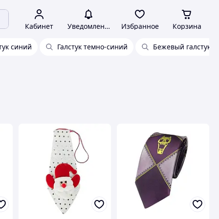
Кабинет
Уведомления
Избранное
Корзина
тук синий
Галстук темно-синий
Бежевый галстук