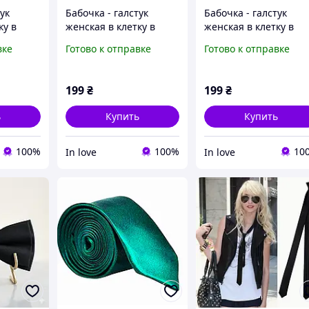
ук
Бабочка - галстук
Бабочка - галстук
ку в
женская в клетку в
женская в клетку в
ле Бант
корейском стиле Бант
корейском стиле Бан
вке
Готово к отправке
Готово к отправке
Желтый
Разноцветный
199
₴
199
₴
ь
Купить
Купить
100%
100%
10
In love
In love