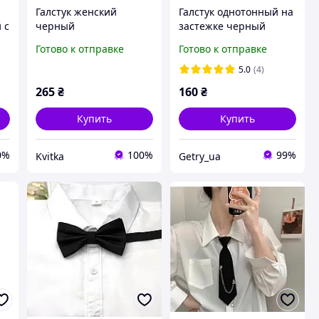
Галстук женский
Галстук однотонный на
 с
черный
застежке черный
асимметричный с
Готово к отправке
Готово к отправке
бусинами и цепочками
5.0
(4)
265
₴
160
₴
Купить
Купить
0%
100%
99%
Kvitka
Getry_ua