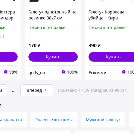
Поттера
Галcтук однотонный на
Галстук Королева
финдор
резинке 38х7 см
убийца - Кира
черный
Йошикаге в
вке
Готово к отправке
Готово к отправке
фиолетовом цвете
(1)
170
₴
390
₴
ь
Купить
Купить
98%
100%
10
golfy_ua
Ескімоси
3
...
Вперед
Показано 1 - 29 товаров из 9000+
е
ка краватка
Ролевые костюмы
Мужской галстук