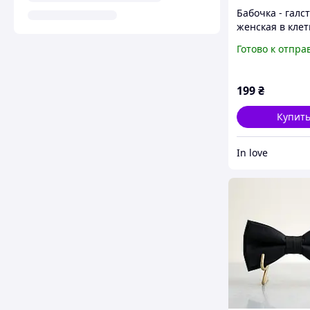
Бабочка - галст
женская в клет
корейском сти
Готово к отпра
Розовый
199
₴
Купит
In love