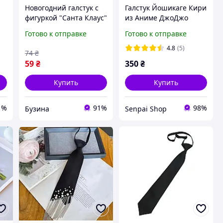
Новогодний галстук с
Галстук Йошикаге Кири
фигуркой "Санта Клаус"
из Аниме ДжоДжо
HH-2(White) на резинке
Фиолетовый Jojo's
Готово к отправке
Готово к отправке
buzyna
Bizarre Adventure
(1314)
4.8
(5)
74
₴
59
₴
350
₴
Купить
Купить
1%
91%
98%
Бузина
Senpai Shop