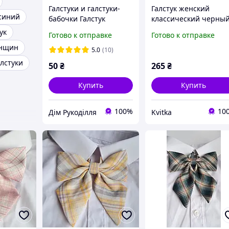
Галстуки и галстуки-
Галстук женский
-синий
бабочки Галстук
классический черный
Бабочка Черный
жемчугом
ук
Готово к отправке
Готово к отправке
галстук Галстук-бабочка
енщин
черный Бабочка
5.0
(10)
черная
лстуки
50
₴
265
₴
Купить
Купить
100%
10
Дім Рукоділля
Kvitka