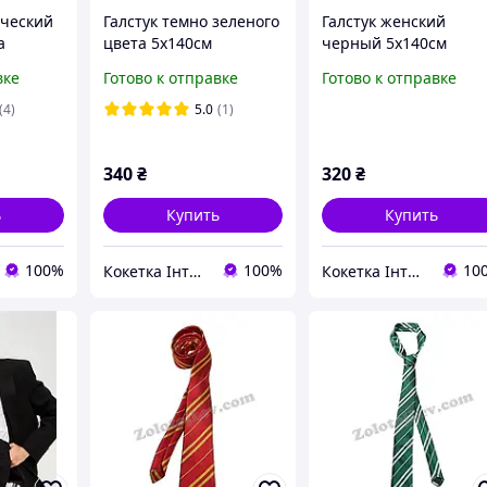
ический
Галстук темно зеленого
Галстук женский
а
цвета 5х140см
черный 5х140см
лойный
вке
Готово к отправке
Готово к отправке
W Cotton
(4)
5.0
(1)
340
₴
320
₴
ь
Купить
Купить
100%
100%
10
Кокетка Інтернет Магазин
Кокетка Інтернет Магазин