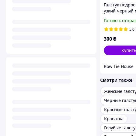
Галстук подро
узкий черный 
Готово к отпра
5.0
300
₴
Купит
Bow Tie House
Смотри также
Женские галст
Черные галсту
Красные галст
Краватка
Голубые галсту