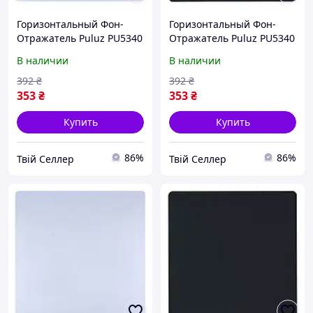
Горизонтальный Фон-
Горизонтальный Фон-
Отражатель Puluz PU5340
Отражатель Puluz PU5340
40 см Акрил Белый
40 см Акрил Черный
В наличии
В наличии
392
₴
392
₴
353
₴
353
₴
Купить
Купить
86%
86%
Твій Селлер
Твій Селлер