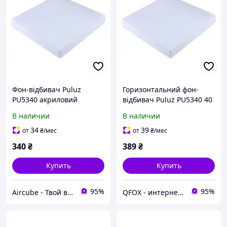
Фон-відбивач Puluz
Горизонтальний фон-
PU5340 акриловий
відбивач Puluz PU5340 40
горизонтальний 40см
см акриловий глянсовий
В наличии
В наличии
чорний білий для
для фотозйомки
фотостудії
34
39
от
₴
/мес
от
₴
/мес
340
₴
389
₴
Купить
Купить
95%
95%
Aircube - Твой выбор!
QFOX - интернет магазин