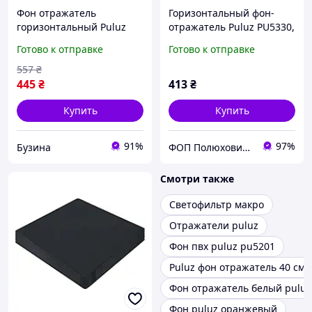
Фон отражатель
Горизонтальный фон-
горизонтальный Puluz
отражатель Puluz PU5330,
PU5340 акрил 40 см
Черный
Готово к отправке
Готово к отправке
белый buzyna
557
₴
445
₴
413
₴
Купить
Купить
91%
97%
Бузина
ФОП Полюхович Л.Г.
Смотри также
Светофильтр макро
Отражатели puluz
Фон пвх puluz pu5201
Puluz фон отражатель 40 см
Фон отражатель белый puluz
Фон puluz оранжевый