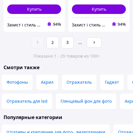
Купить
Купить
94%
94%
Захист і стиль — в одному магазині
Захист і стиль — в одному магазині
1
2
3
...
Показано 1 - 29 товаров из 100+
Смотри также
Фотофоны
Акрил
Отражатель
Гаджет
Отражатель для led
Глянцевый фон для фото
Акр
Популярные категории
Штативы и крепления для фото-, видеотехники
Отража