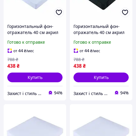
Горизонтальный фон-
Горизонтальный фон-
отражатель 40 см акрил
отражатель 40 см акрил
белый для предметной
черный для предметной
Готово к отправке
Готово к отправке
съемки Puluz PU5340
съемки модель Puluz
PU5340
44
44
от
₴
/мес
от
₴
/мес
788
₴
788
₴
438
₴
438
₴
Купить
Купить
94%
94%
Захист і стиль — в одному магазині
Захист і стиль — в одному магазині