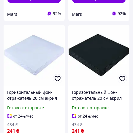
92%
92%
Mars
Mars
Горизонтальный фон-
Горизонтальный фон-
отражатель 20 см акрил
отражатель 20 см акрил
белый для предметной
черный для предметной
Готово к отправке
Готово к отправке
съёмки Puluz PU5320
съемки модель Puluz
PU5320
24
24
от
₴
/мес
от
₴
/мес
434
₴
434
₴
241
₴
241
₴