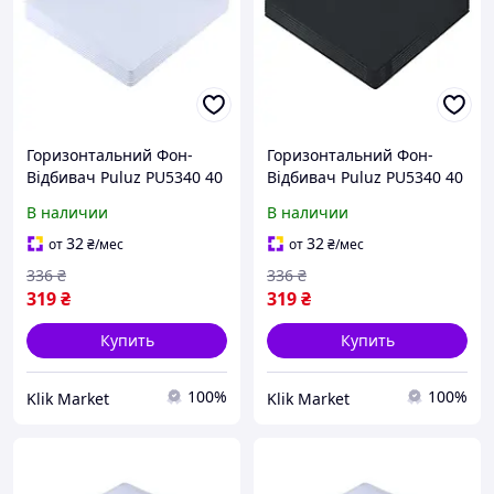
Горизонтальний Фон-
Горизонтальний Фон-
Відбивач Puluz PU5340 40
Відбивач Puluz PU5340 40
см Акрил Білий (17011930)
см Акрил Чорний
В наличии
В наличии
(17011931)
32
32
от
₴
/мес
от
₴
/мес
336
₴
336
₴
319
₴
319
₴
Купить
Купить
100%
100%
Klik Market
Klik Market