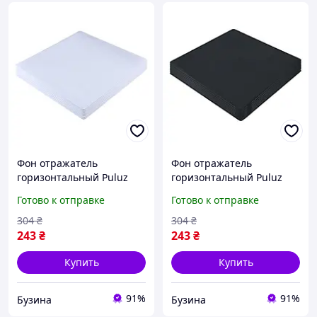
Фон отражатель
Фон отражатель
горизонтальный Puluz
горизонтальный Puluz
PU5320 акрил 20 см
PU5320 акрил 20 см
Готово к отправке
Готово к отправке
белый buzyna
черный buzyna
304
₴
304
₴
243
₴
243
₴
Купить
Купить
91%
91%
Бузина
Бузина