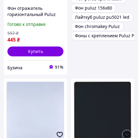
Фон puluz 156х80
Фон отражатель
горизонтальный Puluz
Лайткуб puluz pu5021 led
PU5340 акрил 40 см
Готово к отправке
Фон chromakey Puluz
черный buzyna
557
₴
Фоны с креплением Puluz PU
445
₴
Купить
91%
Бузина