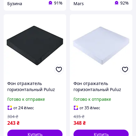
91%
92%
Бузина
Mars
Фон отражатель
Фон отражатель
горизонтальный Puluz
горизонтальный Puluz
PU5320 акрил 20 см
PU5330 акрил 30 см
Готово к отправке
Готово к отправке
черный
белый
24
35
от
₴
/мес
от
₴
/мес
304
₴
435
₴
243
₴
348
₴
Купить
Купить