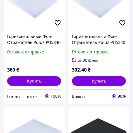
Горизонтальный Фон-
Горизонтальный Фон-
Отражатель Puluz PU5340
Отражатель Puluz PU5340
40 см Акрил Цвет Белый
40 см Акрил Белый
Готово к отправке
Готово к отправке
30
от
₴
/мес
360
₴
302
.40
₴
Купить
Купить
100%
96%
Lunnix — интернет-магазин электроники и аксессуаров
Квіксо