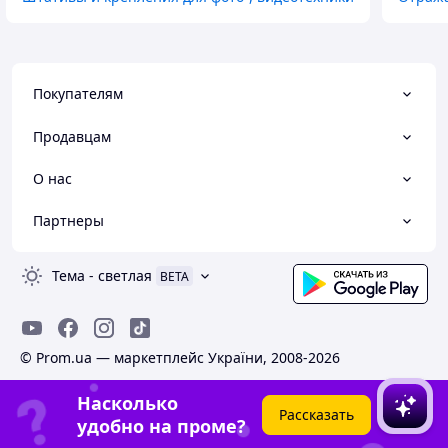
Покупателям
Продавцам
О нас
Партнеры
Тема
-
светлая
BETA
© Prom.ua — маркетплейс України, 2008-2026
Насколько
Рассказать
удобно на проме?