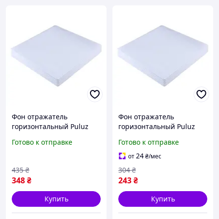
Фон отражатель
Фон отражатель
горизонтальный Puluz
горизонтальный Puluz
PU5330 акрил 30 см
PU5320 акрил 20 см
Готово к отправке
Готово к отправке
белый buzyna
белый
24
от
₴
/мес
435
₴
304
₴
348
₴
243
₴
Купить
Купить