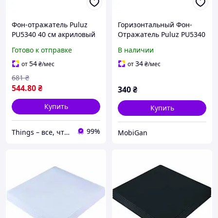
Фон-отражатель Puluz
Горизонтальный Фон-
PU5340 40 см акриловый
Отражатель Puluz PU5340
40 см Акрил
Готово к отправке
В наличии
54
34
от
₴
/мес
от
₴
/мес
681
₴
544
.80
₴
340
₴
Купить
Купить
99%
Things – все, что нужно, под рукой
MobiGan