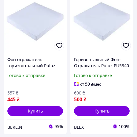
Фон отражатель
Горизонтальный Фон-
горизонтальный Puluz
Отражатель Puluz PU5340
PU5340 акрил 40 см
40 см Акрил Белый
Готово к отправке
Готово к отправке
белый berlin
50
от
₴
/мес
557
₴
600
₴
445
₴
500
₴
Купить
Купить
95%
100%
BERLIN
BLEX