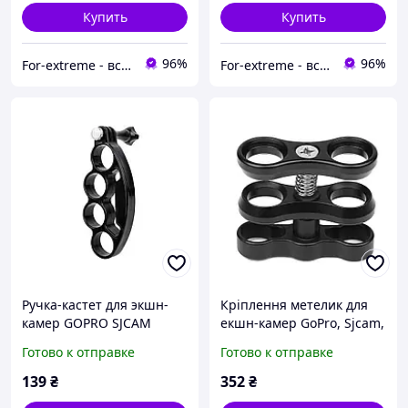
Купить
Купить
96%
96%
For-extreme - все для фото- та відео блогу
For-extreme - все для фото- та відео блогу
Ручка-кастет для экшн-
Кріплення метелик для
камер GOPRO SJCAM
екшн-камер GoPro, Sjcam,
XIAOMI
Xiaomi YI
Готово к отправке
Готово к отправке
139
₴
352
₴