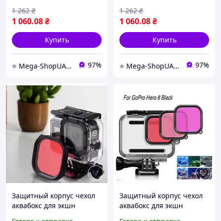
красный фильтр DE21R
фиолетовый фильтр
1 262
₴
1 262
₴
DE21W
1 060
.08
₴
1 060
.08
₴
Купить
Купить
97%
97%
⭐️ Mega-ShopUA.com.ua
⭐️ Mega-ShopUA.com.ua
Защитный корпус чехол
Защитный корпус чехол
аквабокс для экшн
аквабокс для экшн
камеры GoPro Hero 8
камеры GoPro Hero 8