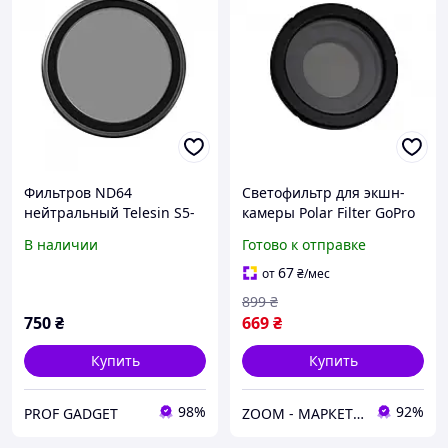
Фильтров ND64
Светофильтр для экшн-
нейтральный Telesin S5-
камеры Polar Filter GoPro
FLT-05 для экшн камер DJI
Hero3+ P1003 Transparent
В наличии
Готово к отправке
Osmo Action 3/4/5
67
от
₴
/мес
899
₴
750
₴
669
₴
Купить
Купить
98%
92%
PROF GADGET
ZOOM - МАРКЕТ ЦИФРОВОЙ ТЕХНИКИ