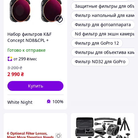
Защитные фильтры для объе
Фильтр напольный для каме
Фильтр для фотоаппарата
Nd фильтр для экшн камеры
Набор фильтров K&F
Concept ND8&CPL +
Фильтр для GoPro 12
ND16&CPL + ND32&CPL +
Готово к отправке
Фильтры для объектива каме
ND64&CPL для экшн-
камер GOPRO Hero
299
от
₴
/мес
Фильтр ND32 для GoPro
9/10/11/12/13
3 200
₴
2 990
₴
Купить
100%
White Night