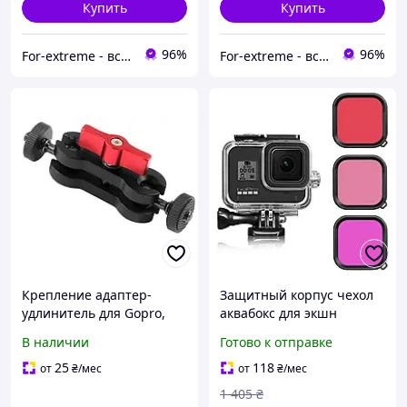
Купить
Купить
96%
96%
For-extreme - все для фото- та відео блогу
For-extreme - все для фото- та відео блогу
Крепление адаптер-
Защитный корпус чехол
удлинитель для Gopro,
аквабокс для экшн
Xiaomi, SJcam, DJI и
камеры GoPro Hero 8
В наличии
Готово к отправке
других экшен камер
Black
водонепроницаемый с
25
118
от
₴
/мес
от
₴
/мес
тремя фильтрами ZX124-3
1 405
₴