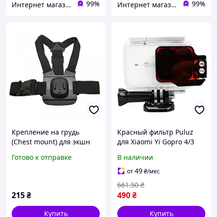
99%
99%
Интернет магазин PRIMO
Интернет магазин PRIMO
Крепление на грудь
Красный фильтр Puluz
(Chest mount) для экшн
для Xiaomi Yi Gopro 4/3
камер Xiaomi YI, SJCam,
(DCA1317R)
Готово к отправке
В наличии
GoPRO (код № XTGP27B)
49
от
₴
/мес
661
.50
₴
215
₴
490
₴
Купить
Купить