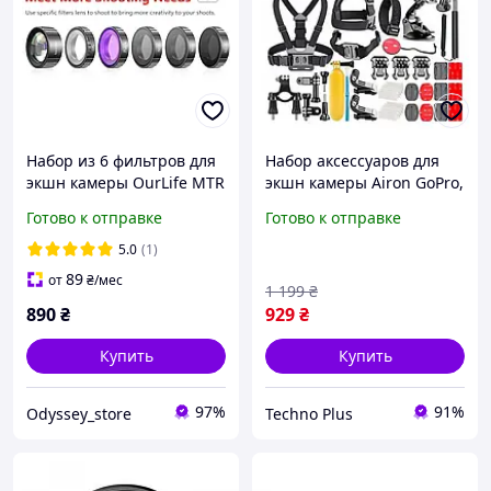
Набор из 6 фильтров для
Набор аксессуаров для
экшн камеры OurLife MTR
экшн камеры Airon GoPro,
80
AIRON, SONY, ACME,
Готово к отправке
Готово к отправке
Xiaomi, SJCam, EKEN, DJI
ACK-40 Black 50 в 1 в
5.0
(1)
кейсе
89
от
₴
/мес
1 199
₴
890
₴
929
₴
Купить
Купить
97%
91%
Odyssey_store
Techno Plus