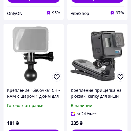
95%
97%
OnlyON
VibeShop
Крепление "бабочка" CH -
Крепление прищепка на
RAM с шаром 1 дюйм для
рюкзак, кепку для экшн
экшн-камер GoPro, Sjcam,
камер GoPro, Xiaomi,
Готово к отправке
В наличии
Xiaomi YI
Sjcam / Клипса для экшн-
камеры Telesin
24
от
₴
/мес
181
₴
235
₴