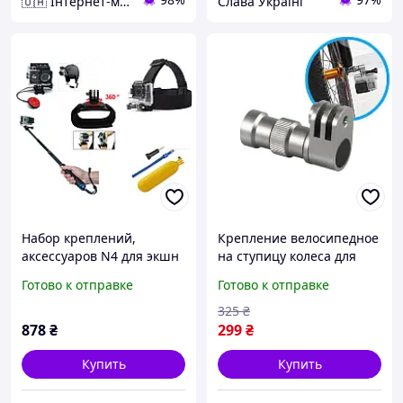
🇺🇦 Інтернет-магазин "VM24" - Відправлення товарів в день замовлення.
Слава Україні
Набор креплений,
Крепление велосипедное
аксессуаров N4 для экшн
на ступицу колеса для
камер SJCAM, GoPro,
экшн-камер GoPro, SJCAM,
Готово к отправке
Готово к отправке
Xiaomi, Atrix, Airon, EKEN
Xiaomi, Eken, Geekam
325
₴
878
₴
299
₴
Купить
Купить