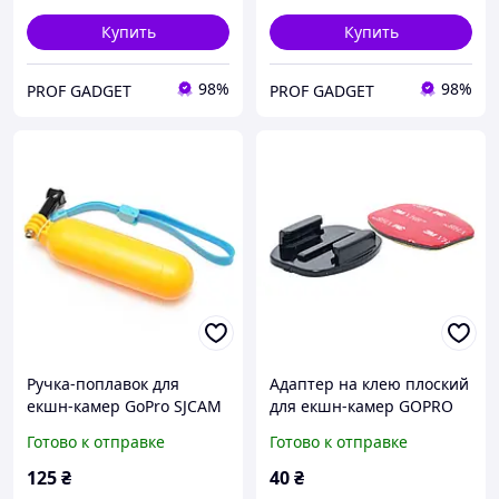
Купить
Купить
98%
98%
PROF GADGET
PROF GADGET
Ручка-поплавок для
Адаптер на клею плоский
екшн-камер GoPro SJCAM
для екшн-камер GOPRO
XIAOMI FLOATING GRIP
SJCAM XIAOMI
Готово к отправке
Готово к отправке
125
₴
40
₴