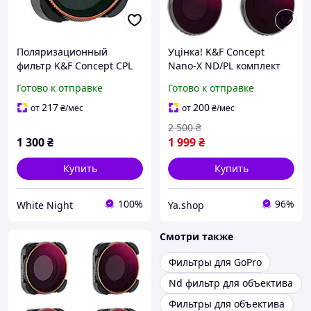
Поляризационный
Уцінка! K&F Concept
фильтр K&F Concept CPL
Nano-X ND/PL комплект
Filter HD для экшн-
фильтров для DJI / экшн-
Готово к отправке
Готово к отправке
камеры GOPRO
камер
HERO9/10/11/12
217
200
от
₴
/мес
от
₴
/мес
(KF01.2336)
2 500
₴
1 300
₴
1 999
₴
Купить
Купить
100%
96%
White Night
Ya.shop
Смотри также
Фильтры для GoPro
Nd фильтр для объектива
Фильтры для объектива