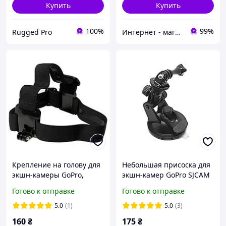
Купить
Купить
100%
99%
Rugged Pro
Интернет - магазин "Балу"
Крепление на голову для
Небольшая присоска для
экшн-камеры GoPro,
экшн-камер GoPro SJCAM
Xiaomi, SJCAM. Удобный
XIAOMI
Готово к отправке
Готово к отправке
Head Strap Mount
XTGP23B
5.0
(1)
5.0
(3)
160
₴
175
₴