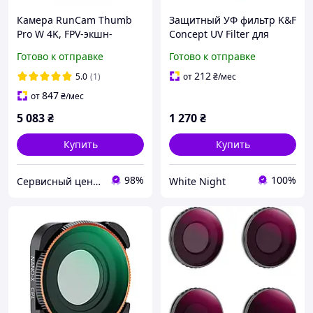
Камера RunCam Thumb
Защитный УФ фильтр K&F
Pro W 4K, FPV-экшн-
Concept UV Filter для
камера с гироскопом и
экшн-камер GOPRO
Готово к отправке
Готово к отправке
ND-фильтрами для
HERO9/10/11/12
дронов квадрокоптеров
(KF01.2335)
212
5.0
(1)
от
₴
/мес
847
от
₴
/мес
5 083
₴
1 270
₴
Купить
Купить
98%
100%
Сервисный центр Экран
White Night