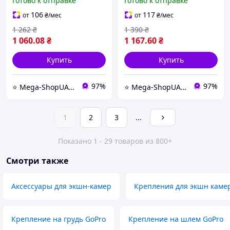
Готово к отправке
Готово к отправке
Black
Black
водонепроницаемый +
водонепроницаемый с
106
117
от
₴
/мес
от
₴
/мес
розовый фильтр DE21P
тремя фильтрами DE21DF
1 262
₴
1 390
₴
1 060
.08
₴
1 167
.60
₴
Купить
Купить
97%
97%
⭐️ Mega-ShopUA.com.ua
⭐️ Mega-ShopUA.com.ua
1
2
3
...
Показано 1 - 29 товаров из 800+
Смотри также
Аксессуары для экшн-камер
Крепления для экшн каме
Крепление на грудь GoPro
Крепление на шлем GoPro