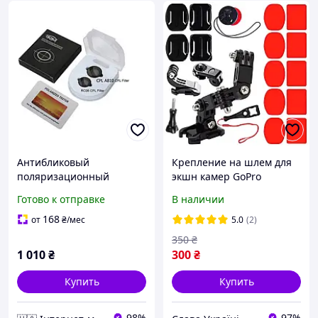
Антибликовый
Крепление на шлем для
поляризационный
экшн камер GoPro
фильтр для 70mai A810 и
(Xiaomi, Sony, SJcam, DJI)
Готово к отправке
В наличии
задней камеры RC11 /
RC6 (360° регулировку,
168
от
₴
/мес
5.0
(2)
оптическое стекло)
350
₴
1 010
₴
300
₴
Купить
Купить
98%
97%