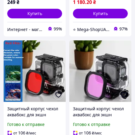
249
₴
1 180
.20
₴
Купить
Купить
99%
97%
Интернет - магазин "Балу"
⭐️ Mega-ShopUA.com.ua
Защитный корпус чехол
Защитный корпус чехол
аквабокс для экшн
аквабокс для экшн
камеры GoPro Hero 8
камеры GoPro Hero 8
Готово к отправке
Готово к отправке
Black
Black
водонепроницаемый +
водонепроницаемый +
106
106
от
₴
/мес
от
₴
/мес