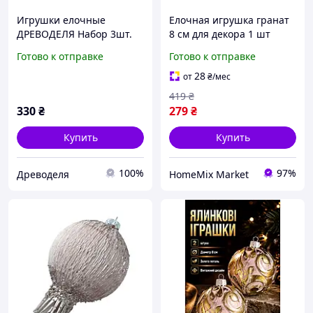
Игрушки елочные
Елочная игрушка гранат
ДРЕВОДЕЛЯ Набор 3шт.
8 см для декора 1 шт
11х11х1,5см (080599)
пластик бирюзовый
Готово к отправке
Готово к отправке
Dashuri HM-4034
28
от
₴
/мес
419
₴
330
₴
279
₴
Купить
Купить
100%
97%
Древоделя
HomeMix Market