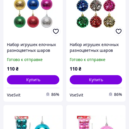
Набор игрушек елочных
Набор игрушек елочных
разноцветных шаров
разноцветных шаров
"Дискошар" 6см (6шт)
"Шишка" 6см (6шт)
Готово к отправке
Готово к отправке
(116298)
(116297)
110
₴
110
₴
Купить
Купить
86%
86%
VseSvit
VseSvit