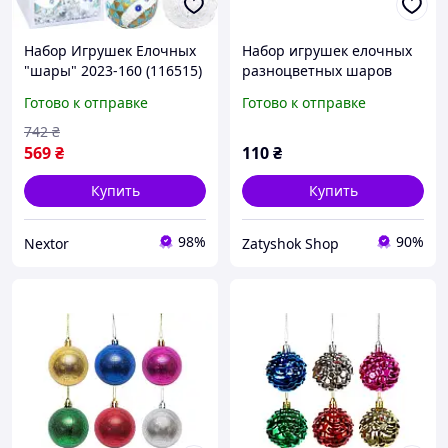
Набор Игрушек Елочных
Набор игрушек елочных
"шары" 2023-160 (116515)
разноцветных шаров
В Наборе 20 Шт По 5 См
"Абстракция" 6см (6шт)
Готово к отправке
Готово к отправке
Nextor Набір Ялинкових
(116299)
Іграшок "кулі" 2023-160
742
₴
(116515) В
569
₴
110
₴
Купить
Купить
98%
90%
Nextor
Zatyshok Shop