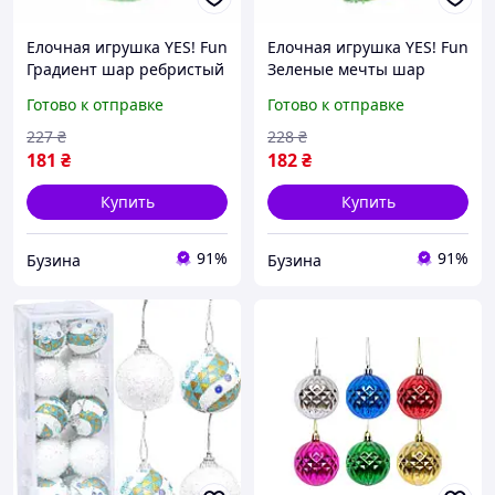
Елочная игрушка YES! Fun
Елочная игрушка YES! Fun
Градиент шар ребристый
Зеленые мечты шар
8 см 972856 buzyna
зеленый 8 см 973245
Готово к отправке
Готово к отправке
buzyna
227
₴
228
₴
181
₴
182
₴
Купить
Купить
91%
91%
Бузина
Бузина