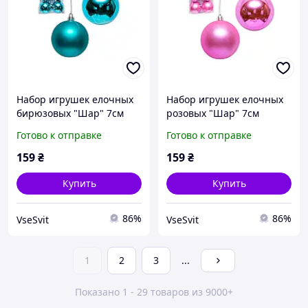
Набор игрушек елочных
Набор игрушек елочных
бирюзовых "Шар" 7см
розовых "Шар" 7см
(3+3шт) (116288)
(3+3шт) (116287)
Готово к отправке
Готово к отправке
159
₴
159
₴
Купить
Купить
86%
86%
VseSvit
VseSvit
1
2
3
...
Показано 1 - 29 товаров из 9000+