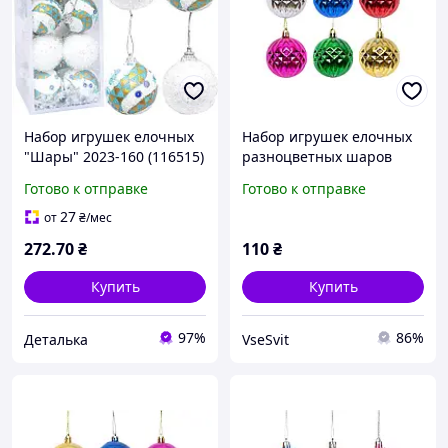
Набор игрушек елочных
Набор игрушек елочных
"Шары" 2023-160 (116515)
разноцветных шаров
в наборе 20 шт по 5 см
"Абстракция" 6см (6шт)
Готово к отправке
Готово к отправке
(116299)
27
от
₴
/мес
272
.70
₴
110
₴
Купить
Купить
97%
86%
Деталька
VseSvit