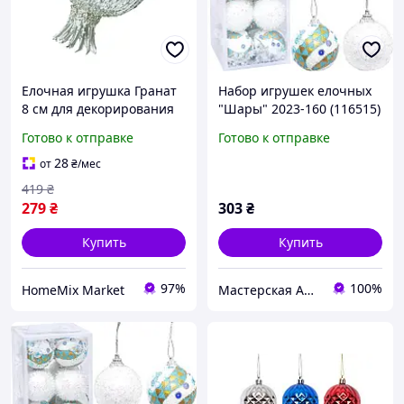
Елочная игрушка Гранат
Набор игрушек елочных
8 см для декорирования
"Шары" 2023-160 (116515)
белый HM-4651
в наборе 20 шт по 5 см
Готово к отправке
Готово к отправке
28
от
₴
/мес
419
₴
279
₴
303
₴
Купить
Купить
97%
100%
HomeMix Market
Мастерская Aborealis