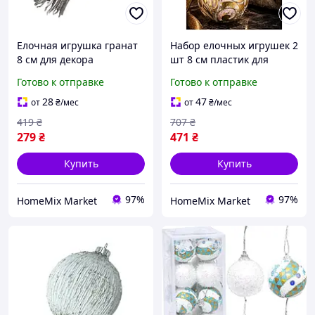
Елочная игрушка гранат
Набор елочных игрушек 2
8 см для декора
шт 8 см пластик для
интерьера 1 шт
декора пудра HM-4503
Готово к отправке
Готово к отправке
серебристый HM-4035
28
47
от
₴
/мес
от
₴
/мес
419
₴
707
₴
279
₴
471
₴
Купить
Купить
97%
97%
HomeMix Market
HomeMix Market