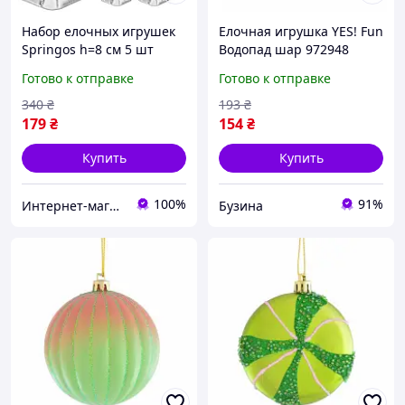
Набор елочных игрушек
Елочная игрушка YES! Fun
Springos h=8 см 5 шт
Водопад шар 972948
CA0165
buzyna
Готово к отправке
Готово к отправке
340
₴
193
₴
179
₴
154
₴
Купить
Купить
100%
91%
Интернет-магазин "Дешевле Нет"
Бузина