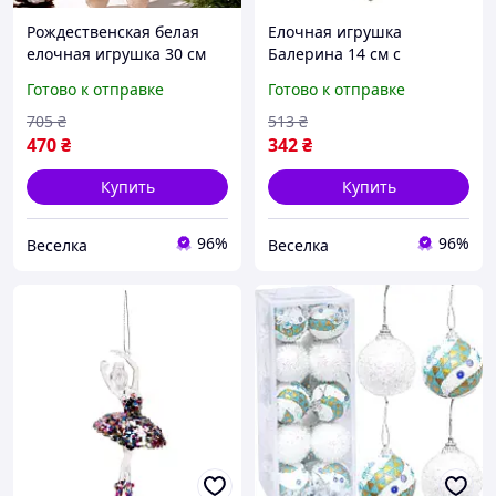
Рождественская белая
Елочная игрушка
елочная игрушка 30 см
Балерина 14 см с
для новогоднего декора
блестками для
Готово к отправке
Готово к отправке
стильное украшение
новогоднего декора
праздника FLAME
интерьера FLAME
705
₴
513
₴
470
₴
342
₴
Купить
Купить
96%
96%
Веселка
Веселка