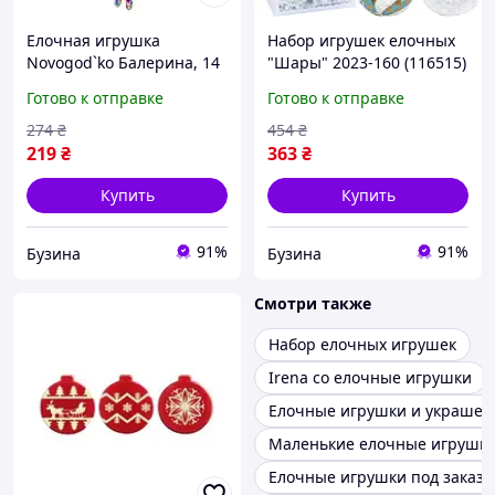
Елочная игрушка
Набор игрушек елочных
Novogod`ko Балерина, 14
"Шары" 2023-160 (116515)
см, пластик 974863
в наборе 20 шт по 5 см
Готово к отправке
Готово к отправке
buzyna
buzyna
274
₴
454
₴
219
₴
363
₴
Купить
Купить
91%
91%
Бузина
Бузина
Смотри также
Набор елочных игрушек
Irena co елочные игрушки
Елочные игрушки и украшен
Маленькие елочные игрушк
Елочные игрушки под заказ