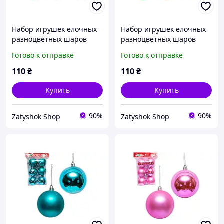
Набор игрушек елочных
Набор игрушек елочных
разноцветных шаров
разноцветных шаров
"Дискошар" 6см (6шт)
"Шишка" 6см (6шт)
Готово к отправке
Готово к отправке
(116298)
(116297)
110
₴
110
₴
Купить
Купить
90%
90%
Zatyshok Shop
Zatyshok Shop