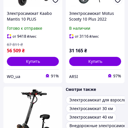
Электросамокат Kaabo
Электросамокат Motus
Mantis 10 PLUS
Scooty 10 Plus 2022
Готово к отправке
В наличии
9418
3116
от
₴
/мес
от
₴
/мес
67 811
₴
56 509
₴
31 165
₴
Купить
Купить
91%
97%
WO_ua
ARSI
Смотри также
Электросамокат для взрослы
Электросамокат 30 км
Электросамокат 40 км
Внедорожные электросамок