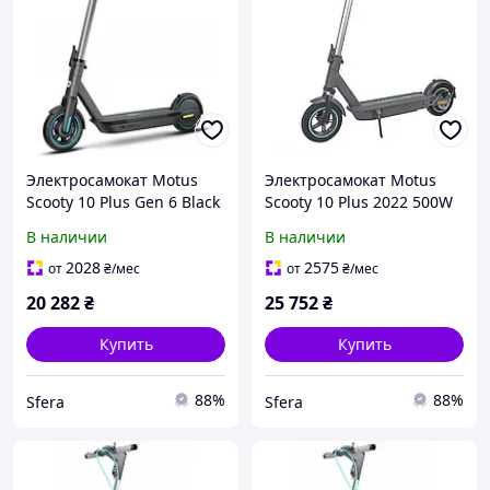
Электросамокат Motus
Электросамокат Motus
Scooty 10 Plus Gen 6 Black
Scooty 10 Plus 2022 500W
60км 10''
В наличии
В наличии
2028
2575
от
₴
/мес
от
₴
/мес
20 282
₴
25 752
₴
Купить
Купить
88%
88%
Sfera
Sfera