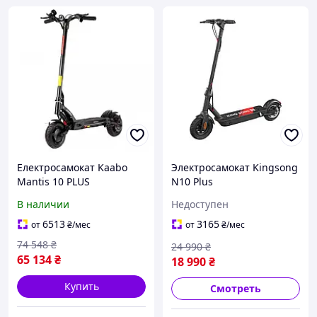
Електросамокат Kaabo
Электросамокат Kingsong
Mantis 10 PLUS
N10 Plus
В наличии
Недоступен
6513
3165
от
₴
/мес
от
₴
/мес
74 548
₴
24 990
₴
65 134
₴
18 990
₴
Купить
Смотреть