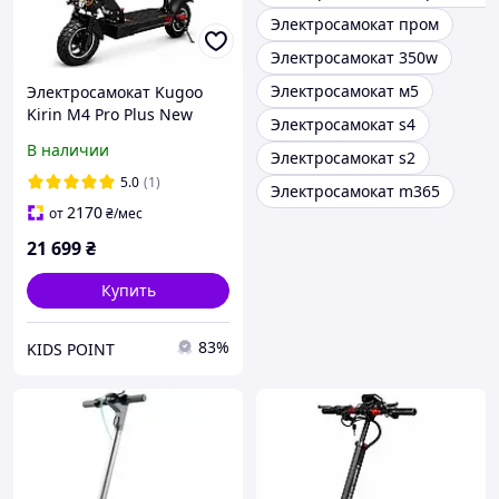
Электросамокат пром
Электросамокат 350w
Электросамокат м5
Электросамокат Kugoo
Kirin M4 Pro Plus New
Электросамокат s4
|1200W 48V 18Ah| OFF
В наличии
Электросамокат s2
ROAD 10.5" c NFC-
дисплеем,3 LED-фарами,
5.0
(1)
Электросамокат m365
RGB-подсветкой с
2170
от
₴
/мес
сиденьем
21 699
₴
Купить
83%
KIDS POINT