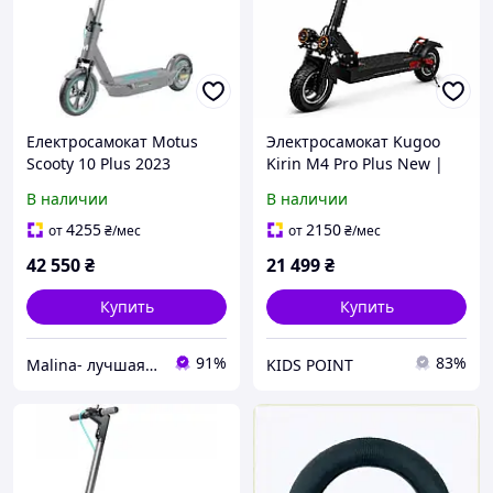
Електросамокат Motus
Электросамокат Kugoo
Scooty 10 Plus 2023
Kirin M4 Pro Plus New |
1200W 48V 18Ah | OFF
В наличии
В наличии
ROAD 10.5" с NFC-
дисплеем, RGB-
4255
2150
от
₴
/мес
от
₴
/мес
подсветкой без сидения
42 550
₴
21 499
₴
Купить
Купить
91%
83%
Malina- лучшая техника в наличии
KIDS POINT