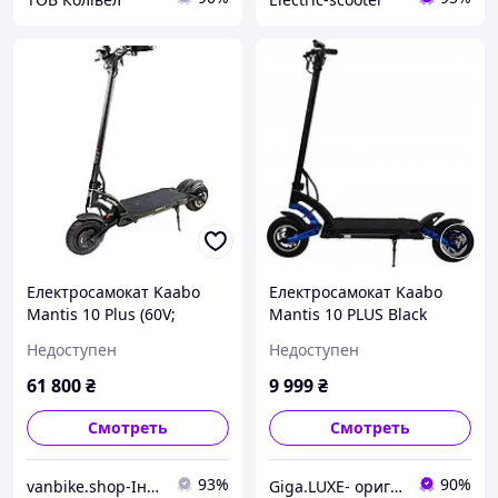
Електросамокат Kaabo
Електросамокат Kaabo
Mantis 10 Plus (60V;
Mantis 10 PLUS Black
2*1000W;18.2 Ah)
(KAM106C42)
Недоступен
Недоступен
61 800
₴
9 999
₴
Смотреть
Смотреть
93%
90%
vanbike.shop-Інтернет магазин електротранспорту
Giga.LUXE- оригинальная техника