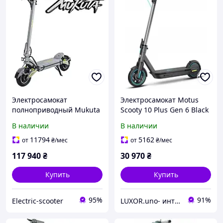
Электросамокат
Электросамокат Motus
полноприводный Mukuta
Scooty 10 Plus Gen 6 Black
10 Plus 2800W 25,6 ah (10
В наличии
В наличии
дюймов)
11794
5162
от
₴
/мес
от
₴
/мес
117 940
₴
30 970
₴
Купить
Купить
95%
91%
Electric-scooter
LUXOR.uno- интернет магазин