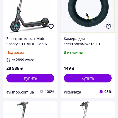
Електросамокат Motus
Камера для
Scooty 10 ПЛЮС Gen 6
электросамоката 10
дюймов с нипелем AV,
Под заказ
В наличии
880A453P6
2899
от
₴
/мес
28 986
₴
149
₴
Купить
Купить
100%
93%
avishop.com.ua
PixelPlaza