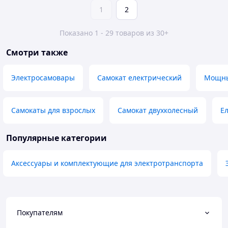
1
2
Показано 1 - 29 товаров из 30+
Смотри также
Электросамовары
Самокат електрический
Мощны
Самокаты для взрослых
Самокат двухколесный
Е
Популярные категории
Аксессуары и комплектующие для электротранспорта
Покупателям