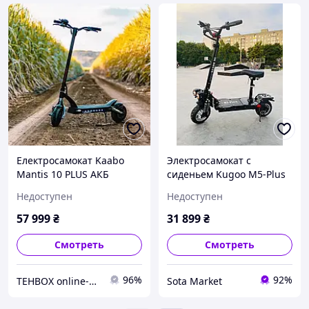
Електросамокат Kaabo
Электросамокат с
Mantis 10 PLUS АКБ
сиденьем Kugoo М5-Plus
60В/18.2 А год 2000 Вт
10.5" 1200 Вт (Черный)
Недоступен
Недоступен
57 999
₴
31 899
₴
Смотреть
Смотреть
96%
92%
TEHBOX online-магазин
Sota Market