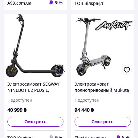
90%
A99.com.ua
ТОВ Вілкрафт
Электросамокат SEGWAY
Электросамокат
NINEBOT E2 PLUS E,
полноприводный Mukuta
ЧОРНИЙ
10 Plus 2800W 20,8 ah (10
Недоступен
Недоступен
(AA.10.14.02.0001)
дюймов)
40 999
₴
94 440
₴
Смотреть
Смотреть
90%
95%
ТОВ Колівел
Electric-scooter