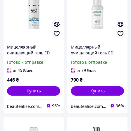
Мицеллярный
Мицеллярный
очищающий гель ED
очищающий гель ED
Cosmetics Hydraed
Cosmetics Hydraed
Готово к отправке
Готово к отправке
Micellar Gel 15ml
Micellar Gel 50 ml
45
79
от
₴
/мес
от
₴
/мес
446
₴
790
₴
Купить
Купить
96%
96%
beautealise.com.ua
beautealise.com.ua