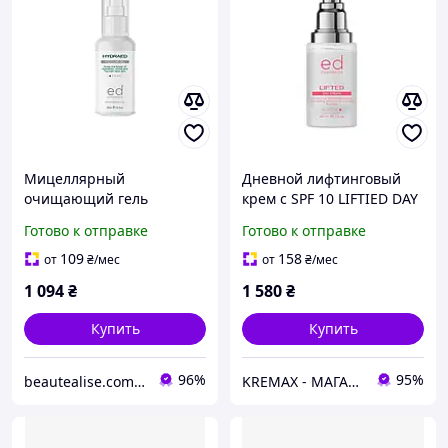
Мицеллярный
Дневной лифтинговый
очищающий гель
крем с SPF 10 LIFTIED DAY
Hydraed Micellar Gel ED
CREAM SPF 10, ED
Готово к отправке
Готово к отправке
Cosmetics (200 мл)
Cosmetics, 30 мл
109
158
от
₴
/мес
от
₴
/мес
1 094
₴
1 580
₴
Купить
Купить
96%
95%
beautealise.com.ua
KREMAX - МАГАЗИН КОСМЕТИКИ