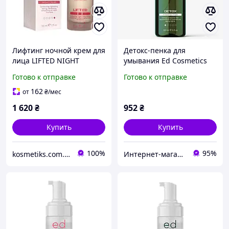
Лифтинг ночной крем для
Детокс-пенка для
лица LIFTED NIGHT
умывания Ed Cosmetics
CREAM Ed Cosmetics, 30
Detox Cleansing Foam, 150
Готово к отправке
Готово к отправке
мл
мл
162
от
₴
/мес
1 620
₴
952
₴
Купить
Купить
100%
95%
kosmetiks.com.ua
Интернет-магазин "Забавки"