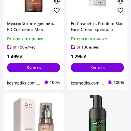
Мужской крем для лица
Ed Cosmetics Problem Skin
ED Cosmetics Men
Face Cream крем для
Intensive Nutrition Face
проблемной кожи лица
Готово к отправке
Готово к отправке
Cream, 30 мл
50ml
150
130
от
₴
/мес
от
₴
/мес
1 499
₴
1 296
₴
Купить
Купить
100%
100%
kosmetiks.com.ua
kosmetiks.com.ua