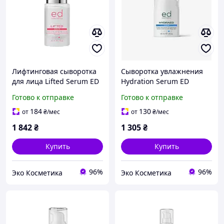
Лифтинговая сыворотка
Сыворотка увлажнения
для лица Lifted Serum ED
Hydration Serum ED
Cosmetics 30 мл
Cosmetics 30 мл
Готово к отправке
Готово к отправке
184
130
от
₴
/мес
от
₴
/мес
1 842
₴
1 305
₴
Купить
Купить
96%
96%
Эко Косметика
Эко Косметика