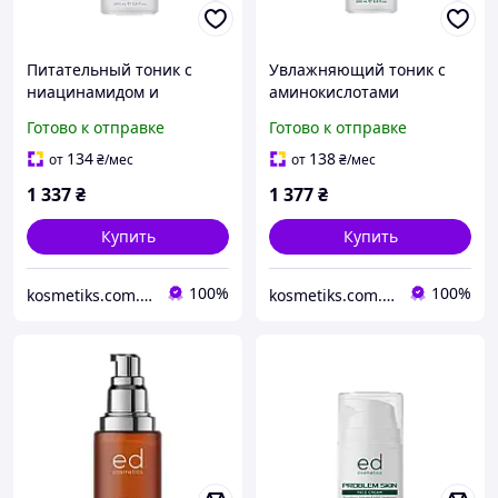
Питательный тоник с
Увлажняющий тоник с
ниацинамидом и
аминокислотами
пантенолом Nutrition
HYDRAED TONER ED
Готово к отправке
Готово к отправке
toner vitamin B3 B5 ED
Cosmetics, 200 мл
Cosmetics 200 мл
134
138
от
₴
/мес
от
₴
/мес
1 337
₴
1 377
₴
Купить
Купить
100%
100%
kosmetiks.com.ua
kosmetiks.com.ua