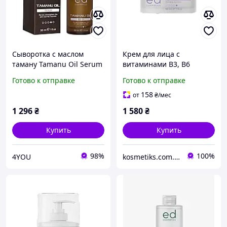
Сыворотка с маслом
Крем для лица с
таману Tamanu Oil Serum
витаминами B3, B6
Ed Cosmetics, 30 мл
NUTRITION VITAMIN B3,
Готово к отправке
Готово к отправке
B5 FACE CREAM ED
Cosmetics, 50 мл
158
от
₴
/мес
1 296
₴
1 580
₴
Купить
Купить
98%
100%
4YOU
kosmetiks.com.ua