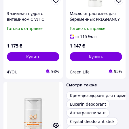
Энзимная пудра с
Масло от растяжек для
витамином С VIT C
беременных PREGNANCY
ENZYME CLEANSING
OIL MAMAMA ED
Готово к отправке
Готово к отправке
POWDER ED Cosmetics, 30
Cosmetics, 100 мл
г
115
от
₴
/мес
1 175
₴
1 147
₴
Купить
Купить
98%
95%
4YOU
Green Life
Смотри также
Крем-дезодорант для подмы
Eucerin deodorant
Антитранспирант
Crystal deodorant stick