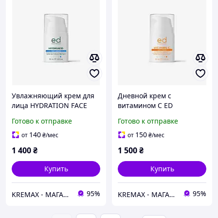
Увлажняющий крем для
Дневной крем с
лица HYDRATION FACE
витамином C ED
CREAM ED Cosmetics 50
Cosmetics VITAMIN C FACE
Готово к отправке
Готово к отправке
мл
CREAM, 50 мл
140
150
от
₴
/мес
от
₴
/мес
1 400
₴
1 500
₴
Купить
Купить
95%
95%
KREMAX - МАГАЗИН КОСМЕТИКИ
KREMAX - МАГАЗИН КОСМЕТИКИ