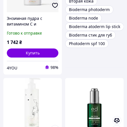
Вторая кожа
Bioderma photoderm
Bioderma node
Энзимная пудра с
витамином C и
Bioderma atoderm lip stick
пробиотиком VIT C
Готово к отправке
Bioderma стик для губ
Enzyme Cleansing Powder
ED Cosmetics 30 мл
1 742
₴
Photoderm spf 100
Купить
98%
4YOU