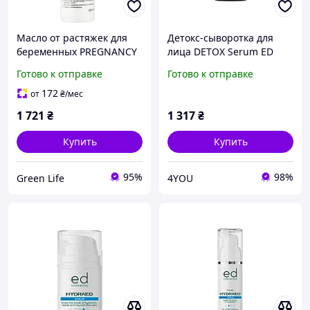
Масло от растяжек для
Детокс-сыворотка для
беременных PREGNANCY
лица DETOX Serum ED
OIL MAMAMA ED
Cosmetics, 30 мл
Готово к отправке
Готово к отправке
Cosmetics, 250 мл
172
от
₴
/мес
1 721
₴
1 317
₴
Купить
Купить
95%
98%
Green Life
4YOU