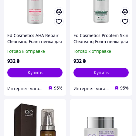
Ed Cosmetics AHA Repair
Ed Cosmetics Problem Skin
Cleansing Foam пенка для
Cleansing Foam пенка для
умывания с кислотами
умывания проблемной
Готово к отправке
Готово к отправке
АНА 150ml
кожи 150ml
932
₴
932
₴
Купить
Купить
95%
95%
Интернет-магазин "Забавки"
Интернет-магазин "Забавки"