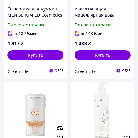
Сыворотка для мужчин
Увлажняющая
MEN SERUM ED Cosmetics,
мицеллярная вода
30 мл
HYDRAED MICELLAR
Готово к отправке
Готово к отправке
WATER ED Cosmetics, 200
мл
182
148
от
₴
/мес
от
₴
/мес
1 817
₴
1 483
₴
Купить
Купить
95%
95%
Green Life
Green Life