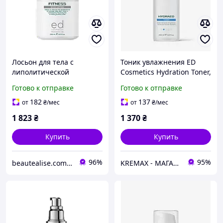
Лосьон для тела с
Тоник увлажнения ED
липолитической
Cosmetics Hydration Toner,
активностью Fitness boby
200 мл
Готово к отправке
Готово к отправке
lotion ED Cosmetics 250 мл
182
137
от
₴
/мес
от
₴
/мес
1 823
₴
1 370
₴
Купить
Купить
96%
95%
beautealise.com.ua
KREMAX - МАГАЗИН КОСМЕТИКИ