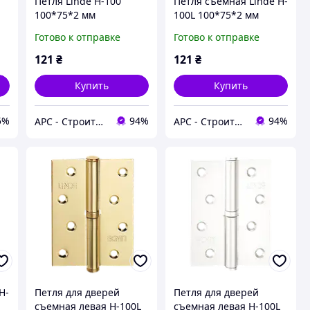
Петля Linde H-100
Петля съемная Linde H-
100*75*2 мм
100L 100*75*2 мм
ый
универсальная SN
левая SN матовый
Готово к отправке
Готово к отправке
я
матовый никель
никель
121
₴
121
₴
Купить
Купить
5%
94%
94%
АРС - Строительный интернет-гипермаркет
АРС - Строительный интернет-гипермаркет
H-
Петля для дверей
Петля для дверей
съемная левая H-100L
съемная левая H-100L