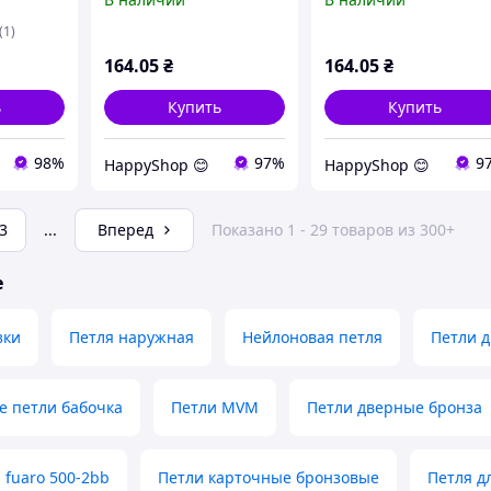
(1)
164
.05
₴
164
.05
₴
ь
Купить
Купить
98%
97%
9
HappyShop 😊
HappyShop 😊
3
...
Вперед
Показано 1 - 29 товаров из 300+
е
зки
Петля наружная
Нейлоновая петля
Петли д
 петли бабочка
Петли MVM
Петли дверные бронза
 fuaro 500-2bb
Петли карточные бронзовые
Петля д