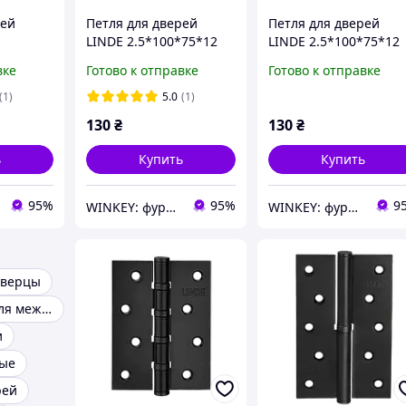
рей
Петля для дверей
Петля для дверей
LINDE 2.5*100*75*12
LINDE 2.5*100*75*12
 черная
матовый никель
белая универсальная
вке
Готово к отправке
Готово к отправке
универсальная
(1)
5.0
(1)
130
₴
130
₴
ь
Купить
Купить
95%
95%
9
WINKEY: фурнитура для окон и дверей
WINKEY: фурнитура для окон и дверей
дверцы
Уплотнитель для межкомнатных дверей
и
ные
рей