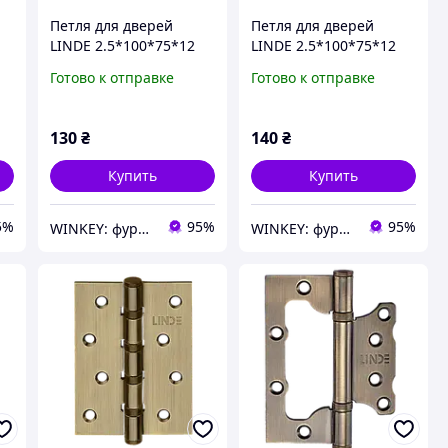
Петля для дверей
Петля для дверей
LINDE 2.5*100*75*12
LINDE 2.5*100*75*12
матовый антрацит
черная универсальная
Готово к отправке
Готово к отправке
универсальная
130
₴
140
₴
Купить
Купить
5%
95%
95%
WINKEY: фурнитура для окон и дверей
WINKEY: фурнитура для окон и дверей