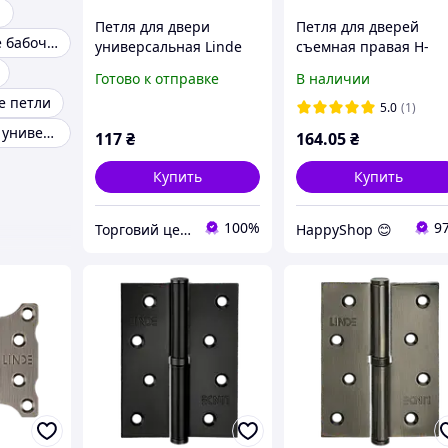
и
Петля для двери
Петля для дверей
Петли дверные бабочка
универсальная Linde
съемная правая H-
H-100 BLACK (черная)
120R BLACK
Готово к отправке
В наличии
е петли
5.0
(1)
Петля дверная универсальная
117
₴
164
.05
₴
Купить
Купить
100%
9
Торговий центр
HappyShop 😊