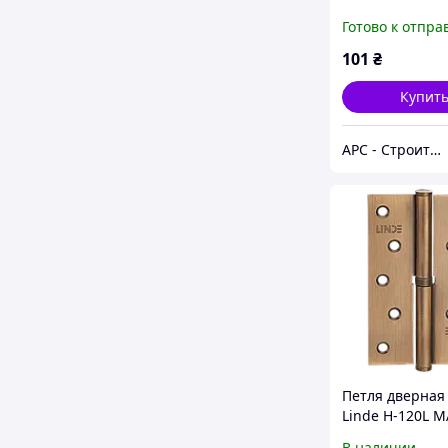
правая SN мат
Готово к отпра
никель
101
₴
Купит
АРС - Строительный интернет-гипермаркет
Петля дверная
Linde H-120L 
матовая бронза
В наличии