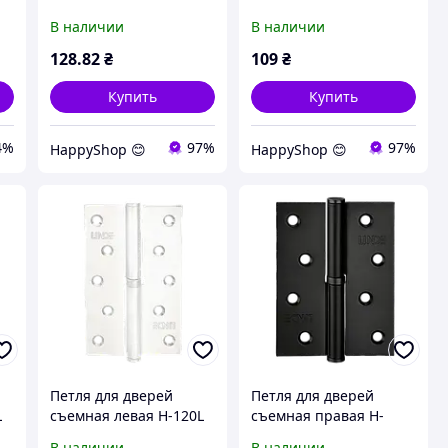
SB
WHITE
В наличии
В наличии
128
.82
₴
109
₴
Купить
Купить
4%
97%
97%
HappyShop 😊
HappyShop 😊
Петля для дверей
Петля для дверей
L
съемная левая H-120L
съемная правая H-
WHITE
100R BLACK
В наличии
В наличии