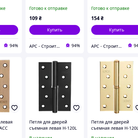
овый
универсальная SN
левая SN матовый
вке
Готово к отправке
Готово к отправке
матовый никель
никель
109
₴
154
₴
ь
Купить
Купить
94%
94%
9
АРС - Строительный интернет-гипермаркет
АРС - Строительный интернет-гипермаркет
 левая
Петля для дверей
Петля для дверей
MACC
съемная левая H-120L
съемная левая H-120
 (Китай)
BLACK
PB
В наличии
В наличии