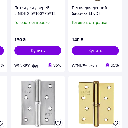
Петля для дверей
Петля для дверей
LINDE 2.5*100*75*12
бабочка LINDE
старая бронза
2.5*100*77*11 старая
Готово к отправке
Готово к отправке
универсальная
бронза универсальная
130
₴
140
₴
Купить
Купить
7%
95%
95%
WINKEY: фурнитура для окон и дверей
WINKEY: фурнитура для окон и дверей