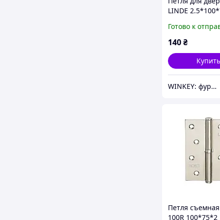
Петля для две
LINDE 2.5*100
матовая бронз
Готово к отпра
универсальная
140
₴
Купит
WINKEY: фурнитура для окон и дверей
Петля съемная 
100R 100*75*2