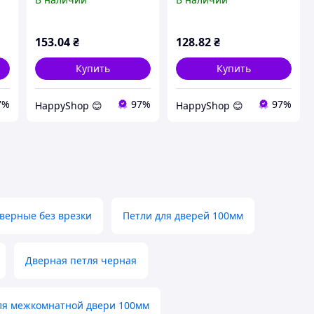
153
.04
₴
128
.82
₴
Купить
Купить
7%
97%
97%
HappyShop 😊
HappyShop 😊
верные без врезки
Петли для дверей 100мм
Дверная петля черная
ля межкомнатной двери 100мм