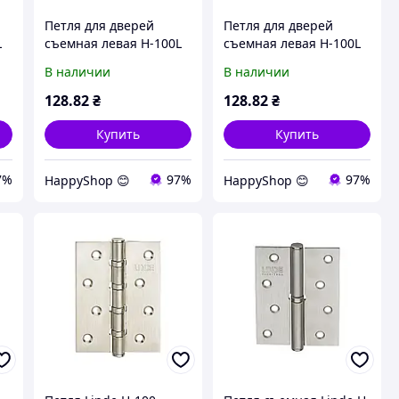
Петля для дверей
Петля для дверей
L
съемная левая H-100L
съемная левая H-100L
MC
PB
В наличии
В наличии
128
.82
₴
128
.82
₴
Купить
Купить
7%
97%
97%
HappyShop 😊
HappyShop 😊