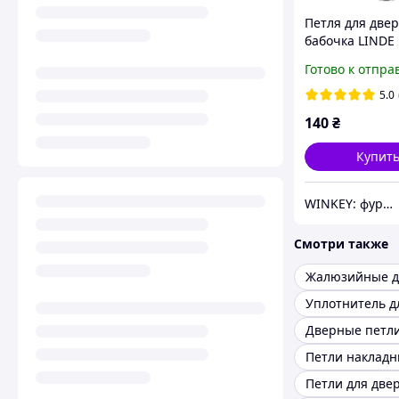
Петля для две
бабочка LINDE
2.5*100*77*11
Готово к отпра
универсальная
5.0
140
₴
Купит
WINKEY: фурнитура для окон и дверей
Смотри также
Жалюзийные 
Дверные петл
Петли наклад
Петли для две