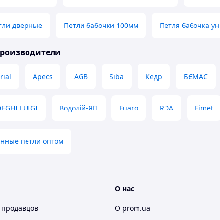
тли дверные
Петли бабочки 100мм
Петля бабочка у
производители
rial
Apecs
AGB
Siba
Кедр
БЄМАС
DEGHI LUIGI
Водолій-ЯП
Fuaro
RDA
Fimet
онные петли оптом
О нас
 продавцов
О prom.ua