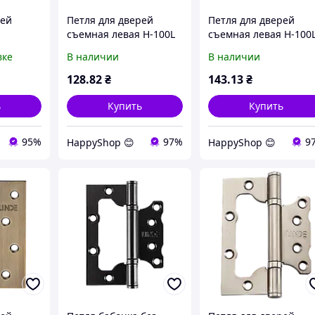
рей
Петля для дверей
Петля для дверей
съемная левая H-100L
съемная левая H-100
 матовый
BLACK
MA
вке
В наличии
В наличии
128
.82
₴
143
.13
₴
ь
Купить
Купить
95%
97%
9
HappyShop 😊
HappyShop 😊