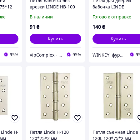
рей
Петля бабочка без
Петля для дверей
*75*12
врезки LINDE HB-100
бабочка LINDE
а
BLACK (черный
2.5*100*77*11 матов
вке
В наличии
Готово к отправке
матовый), 1 шт
никель универсальна
91
₴
140
₴
ь
Купить
Купить
95%
95%
9
VipComplex - Товары и Услуги
WINKEY: фурнитура для окон и дверей
Linde H-
Петля Linde H-120
Петля съемная Linde 
 мм
120*75*2 мм
120L 120*75*2 мм