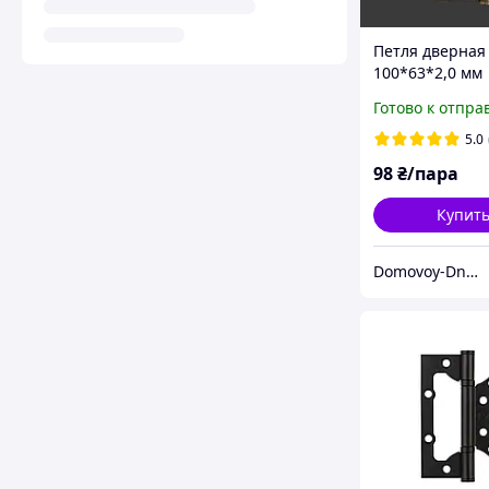
Петля дверная
100*63*2,0 мм
накладная (баб
Готово к отпра
(пара)
5.0
98
₴/пара
Купит
Domovoy-Dnepr