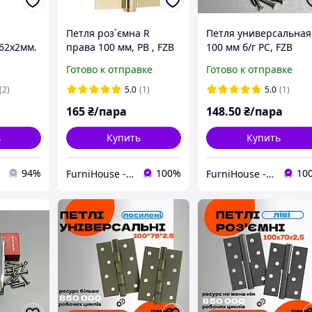
Петля роз`ємна R
Петля универсальная
62х2мм.
права 100 мм, РВ , FZB
100 мм б/г PC, FZB
Готово к отправке
Готово к отправке
(2)
5.0
(1)
5.0
(1)
165
₴/пара
148
.50
₴/пара
ь
Купить
Купить
94%
100%
10
FurniHouse - Товары для дома и сада
FurniHouse - Товары для дома и сада