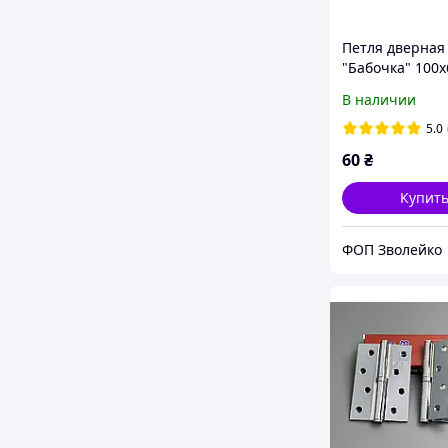
Петля дверная
"Бабочка" 100х
Чорна
В наличии
5.0
60
₴
Купит
ФОП Зволейко