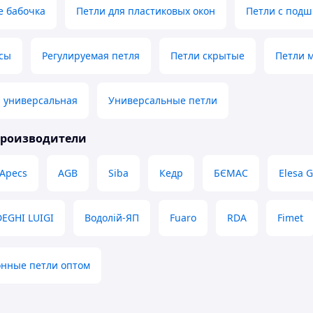
е бабочка
Петли для пластиковых окон
Петли с под
сы
Регулируемая петля
Петли скрытые
Петли 
я универсальная
Универсальные петли
производители
Apecs
AGB
Siba
Кедр
БЄМАС
Elesa 
DEGHI LUIGI
Водолій-ЯП
Fuaro
RDA
Fimet
онные петли оптом