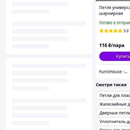
Петля универс
шарнирная
металлическая
Готово к отпра
"бабочка"
100×63×2,0мм 
5.0
FZB для монта
входных и
116
₴/пара
межкомнатных
Купит
FurniHouse - Товары для дома и сада
Смотри также
Жалюзийные 
Дверные петл