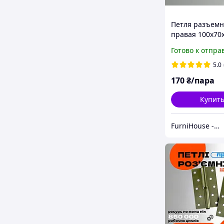
Петля разъемн
правая 100х70
FZB хром CP (па
Готово к отпра
дверные петли
накладные с
5.0
подшипником 
170
₴/пара
межкомнатных
фсб
Купит
FurniHouse - Товары для дома и сада