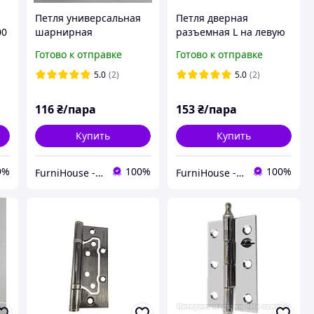
Петля универсальная
Петля дверная
00
шарнирная
разъемная L на левую
металлическая
сторону 100 мм до 40
Готово к отправке
Готово к отправке
"бабочка"
кг, цвет черный ORB,
100×63×2,0мм ORB
сталь FZB
5.0
(2)
5.0
(2)
черная FZB для
монтажа входных и
116
₴/пара
153
₴/пара
межкомнатных дверей
Купить
Купить
9%
100%
100%
FurniHouse - Товары для дома и сада
FurniHouse - Товары для дома и сада