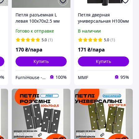
Петля разъемная L
Петля дверная
левая 100х70х2.5 мм
универсальная H100мм
FZB хром CP (пара),
L70мм
Готово к отправке
В наличии
дверные петли
накладные с
5.0
(1)
5.0
(1)
подшипником для
170
₴/пара
171
₴/пара
межкомнатных дверей
Купить
Купить
0%
100%
95%
FurniHouse - Товары для дома и сада
MMF