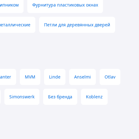
шипником
Фурнитура пластиковых окнах
металлические
Петли для деревянных дверей
Ganter
MVM
Linde
Anselmi
Otlav
Simonswerk
Без бренда
Koblenz