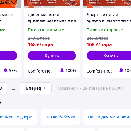
ъёмных
Дверные петли
Дверные петли
ь
врезные разъёмные на
врезные разъёмные 
па для
подшипнике в чёрном
подшипнике в чёрно
вке
Готово к отправке
Готово к отправке
верей
цвете для
цвете для
AB
межкомнатных дверей
межкомнатных двере
240
₴/пара
240
₴/пара
FZB 4*100*70 MB R
FZB 4*100*70 MB L
168
₴/пара
168
₴/пара
правые
левые
ь
Купить
Купить
99%
100%
10
Comfort-Home
Comfort-Home
3
...
Вперед
Показано 1 - 29 товаров из 3000+
е
миниевые двери
Петли бабочка
Петли для металлич