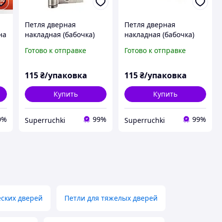
Петля дверная
Петля дверная
на
накладная (бабочка)
накладная (бабочка)
м
FZB 100*63*2,0 мм SN
FZB 100*63*2.0 мм
Готово к отправке
Готово к отправке
(матовый никель)
(графит)
й
115
₴/упаковка
115
₴/упаковка
Купить
Купить
0%
99%
99%
Superruchki
Superruchki
еских дверей
Петли для тяжелых дверей