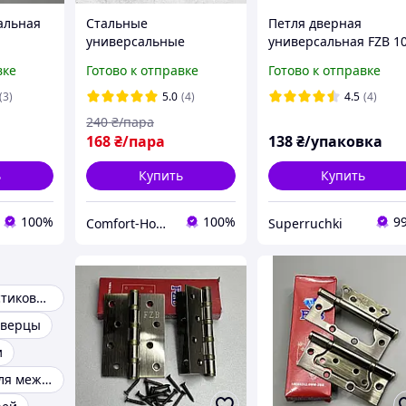
альная
Стальные
Петля дверная
универсальные
универсальная FZB 1
врезные петли на
мм (матовый хром)
вке
Готово к отправке
Готово к отправке
подшипниках в чёрном
SN сатин
цвете для
(3)
5.0
(4)
4.5
(4)
жа
межкомнатных дверей
240
₴/пара
FZB 100*70*2.5*4BB
168
₴/пара
138
₴/упаковка
 дверей
ь
Купить
Купить
100%
100%
9
Comfort-Home
Superruchki
Петли для пластиковых дверей
дверцы
и
Уплотнитель для межкомнатных дверей