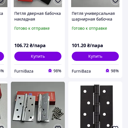
ка
Петля дверная бабочка
Петля универсальная
накладная
шарнирная бабочка
металлическая
FZB 100х63х2.0 мм PC
Готово к отправке
Готово к отправке
100х63х2.0 мм FZB ORB
хром для монтажа
черная для монтажа
межкомнатных и
межкомнатных и
входных дверей
106
.72
₴/пара
101
.20
₴/пара
входных дверей
Купить
Купить
8%
98%
98%
FurniBaza
FurniBaza