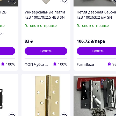
 FZB
Универсальные петли
Петля дверная бабоч
FZB 100x70x2.5 4BB SN
FZB 100х63х2 мм SN
очка) PB
матовый никель
сатин накладная без
вке
Готово к отправке
Готово к отправке
врезки для
межкомнатных и
(2)
входных дверей
83
₴
106
.72
₴/пара
ь
Купить
Купить
100%
100%
9
ФОП Чубса В.В.
FurniBaza