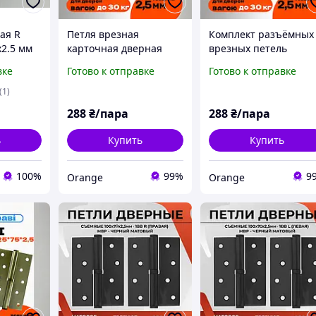
ая R
Петля врезная
Комплект разъёмных
х2.5 мм
карточная дверная
врезных петель
ра),
универсальная на
карточного типа для
вке
Готово к отправке
Готово к отправке
втулках FZB
деревянных дверей
4*100*75*4ВВ AB
FZB 4*100*70 MBN
(1)
для
бронза
левая графит
288
₴/пара
288
₴/пара
 дверей
ь
Купить
Купить
100%
99%
9
Orange
Orange