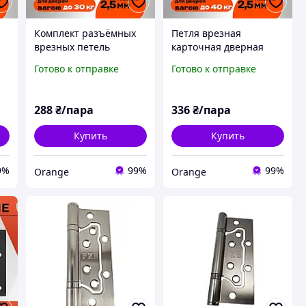
Комплект разъёмных
Петля врезная
врезных петель
карточная дверная
карточного типа для
универсальная на
Готово к отправке
Готово к отправке
деревянных дверей
втулках FZB
FZB 4*100*70 MBN
5*125*75*4ВВ AB
правая графит
бронза
288
₴/пара
336
₴/пара
Купить
Купить
9%
99%
99%
Orange
Orange