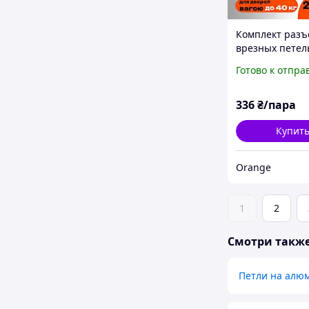
Комплект раз
врезных петел
карточного ти
Готово к отпра
деревянных д
FZB 5*125*75 
правая бронза
336
₴/пара
Купит
Orange
1
2
Смотри такж
Петли на алю