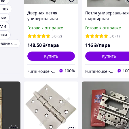
рей
 пвх
Дверная петля
Петля универсальная
ные
универсальная
шарнирная
неразъемная
металлическая
тли
Готово к отправке
Готово к отправке
накладная 100 мм до 40
"бабочка"
итки
кг, цвет бронза AB,
100×63×2,0мм AB
5.0
(2)
5.0
(1)
сталь FZB
бронза FZB для
Петли для деревянных окон
148
.50
₴/пара
116
₴/пара
монтажа входных и
межкомнатных двере
Купить
Купить
100%
10
FurniHouse - Товары для дома и сада
FurniHouse - Товары для дома и сада