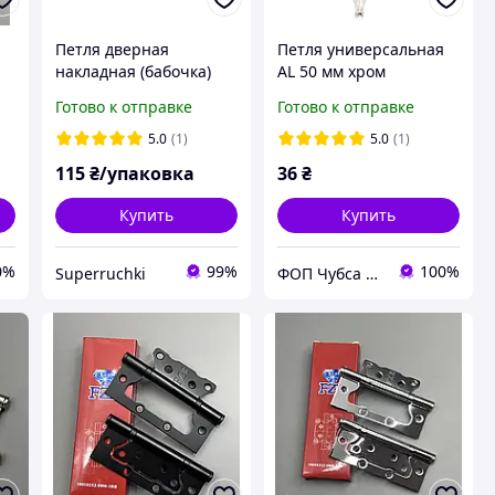
Петля дверная
Петля универсальная
накладная (бабочка)
AL 50 мм хром
FZB 100*63*2,0 мм АВ
Готово к отправке
Готово к отправке
(старая бронза)
5.0
(1)
5.0
(1)
115
₴/упаковка
36
₴
й
Купить
Купить
0%
99%
100%
Superruchki
ФОП Чубса В.В.