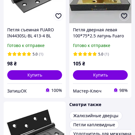
Петля съемная FUARO
Петля дверная левая
IN4430SL-BL 413-4 BL
100*75*2.5 латунь Fuaro
100x75x2,5 черный
413-4
Готово к отправке
Готово к отправке
матовый (левая)
5.0
(1)
5.0
(1)
98
₴
105
₴
Купить
Купить
100%
98%
ЗатишОК
Мастер-Ключ
Смотри также
Жалюзийные дверцы
Петли каплевидные
Уплотнитель для межкомнат