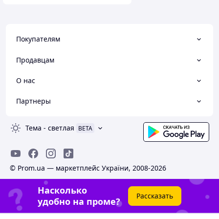
Покупателям
Продавцам
О нас
Партнеры
Тема
-
светлая
BETA
© Prom.ua — маркетплейс України, 2008-2026
Насколько
Рассказать
удобно на проме?