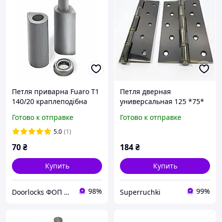
Петля приварна Fuaro T1
Петля дверная
140/20 краплеподібна
универсальная 125 *75*
2.5 мм FUARO АВ (старая
Готово к отправке
Готово к отправке
бронза)
5.0
(1)
70
₴
184
₴
Купить
Купить
98%
99%
Doorlocks ФОП Владика Л.І.
Superruchki