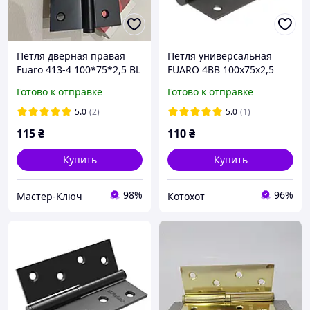
Петля дверная правая
Петля универсальная
Fuaro 413-4 100*75*2,5 BL
FUARO 4BB 100x75x2,5
черная
черный матовый
Готово к отправке
Готово к отправке
5.0
(2)
5.0
(1)
115
₴
110
₴
Купить
Купить
98%
96%
Мастер-Ключ
Котохот