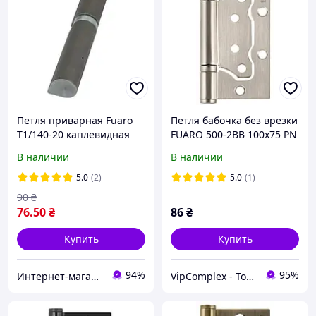
Петля приварная Fuaro
Петля бабочка без врезки
T1/140-20 каплевидная
FUARO 500-2BB 100x75 PN
(мат. никель), 1 шт
В наличии
В наличии
5.0
(2)
5.0
(1)
90
₴
76
.50
₴
86
₴
Купить
Купить
94%
95%
Интернет-магазин HOZ-DOM.COM.UA
VipComplex - Товары и Услуги