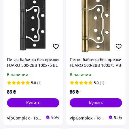
Петля бабочка без врезки
Петля бабочка без врезки
FUARO 500-2BB 100x75 BL
FUARO 500-2BB 100x75 AB
(черный матовый), 1 шт
(бронза), 1 шт
В наличии
В наличии
5.0
(1)
5.0
(1)
86
₴
86
₴
Купить
Купить
95%
95%
VipComplex - Товары и Услуги
VipComplex - Товары и Услуги