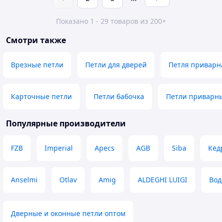
Показано 1 - 29 товаров из 200+
Смотри также
Врезные петли
Петли для дверей
Петля приварн
Карточные петли
Петли бабочка
Петли приварн
Популярные производители
FZB
Imperial
Apecs
AGB
Siba
Кед
Anselmi
Otlav
Amig
ALDEGHI LUIGI
Вод
Дверные и оконные петли оптом