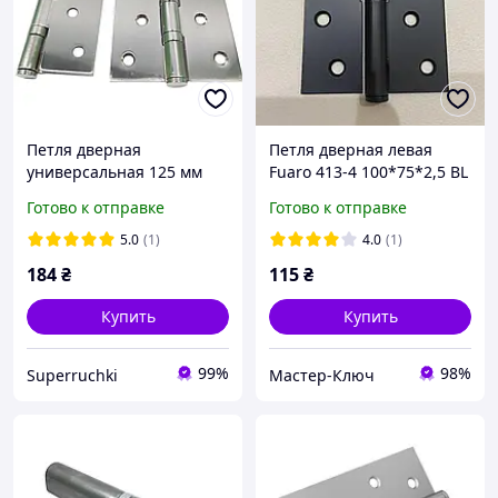
Петля дверная
Петля дверная левая
универсальная 125 мм
Fuaro 413-4 100*75*2,5 BL
FUARO SN (сатин)
черная
Готово к отправке
Готово к отправке
5.0
(1)
4.0
(1)
184
₴
115
₴
Купить
Купить
99%
98%
Superruchki
Мастер-Ключ