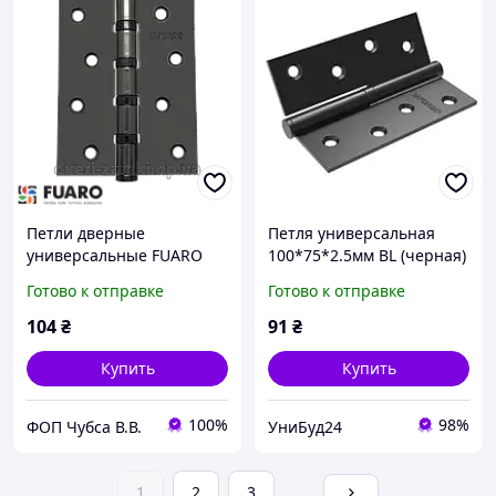
Петли дверные
Петля универсальная
универсальные FUARO
100*75*2.5мм BL (черная)
4BB 100x75x2.5 GR
FUARO
Готово к отправке
Готово к отправке
(графит)
104
₴
91
₴
Купить
Купить
100%
98%
ФОП Чубса В.В.
УниБуд24
1
2
3
...