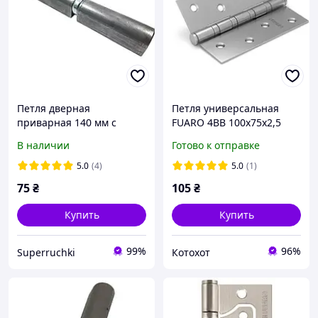
Петля дверная
Петля универсальная
приварная 140 мм с
FUARO 4BB 100x75x2,5
подшипником (капля)
матовый никель
В наличии
Готово к отправке
5.0
(4)
5.0
(1)
75
₴
105
₴
Купить
Купить
99%
96%
Superruchki
Котохот