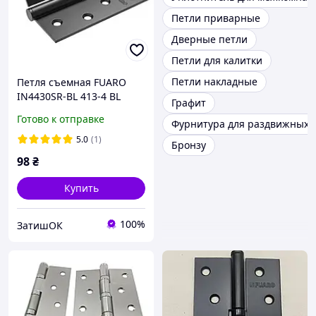
Петли приварные
Дверные петли
Петли для калитки
Петли накладные
Петля съемная FUARO
IN4430SR-BL 413-4 BL
Графит
100x75x2,5 черный
Готово к отправке
Фурнитура для раздвижных 
матовый (правая)
5.0
(1)
Бронзу
98
₴
Купить
100%
ЗатишОК