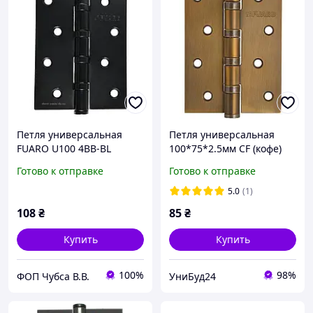
Петля универсальная
Петля универсальная
FUARO U100 4BB-BL
100*75*2.5мм CF (кофе)
100x75x2,5 черный мат
FUARO
Готово к отправке
Готово к отправке
5.0
(1)
108
₴
85
₴
Купить
Купить
100%
98%
ФОП Чубса В.В.
УниБуд24