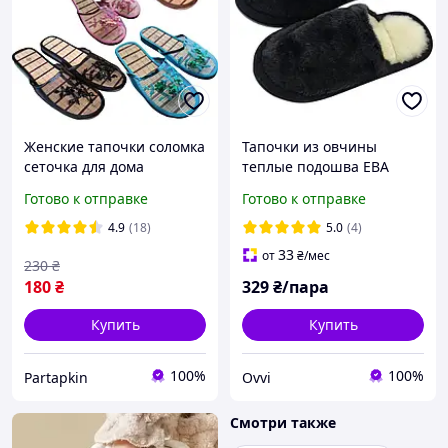
Женские тапочки соломка
Тапочки из овчины
сеточка для дома
теплые подошва ЕВА
размеры 36-41 синий
Готово к отправке
Готово к отправке
розовый черный
красный коричневый
4.9
(18)
5.0
(4)
33
от
₴
/мес
230
₴
180
₴
329
₴/пара
Купить
Купить
100%
100%
Partapkin
Ovvi
Смотри также