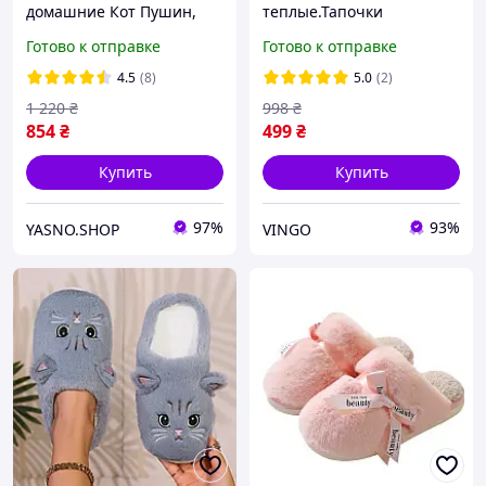
домашние Кот Пушин,
теплые.Тапочки
тапочки для детей и
домашние комнатные
Готово к отправке
Готово к отправке
взрослых, Тапки игрушки
женские "Котик". Тапки
котик Китти серые
зимние 36-37 размер
4.5
(8)
5.0
(2)
(черные с белым)
1 220
₴
998
₴
854
₴
499
₴
Купить
Купить
97%
93%
YASNO.SHOP
VINGO