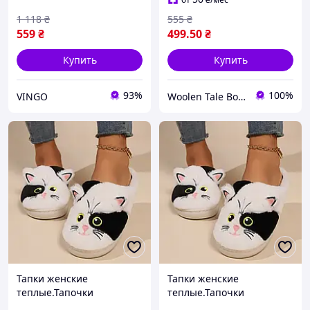
1 118
₴
555
₴
559
₴
499
.50
₴
Купить
Купить
93%
100%
VINGO
Woolen Tale Boutique
Тапки женские
Тапки женские
теплые.Тапочки
теплые.Тапочки
домашние комнатные
домашние комнатные