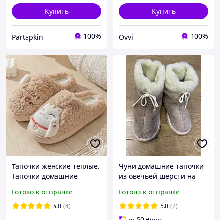
Купить
Купить
100%
100%
Partapkin
Ovvi
Тапочки женские теплые.
Чуни домашние тапочки
Тапочки домашние
из овечьей шерсти на
комнатные женские
завязках подошва EVA
Готово к отправке
Готово к отправке
"Котик". Тапочки зимние
36-37 размер Светло-
5.0
(4)
5.0
(2)
коричневые
50
от
₴
/мес