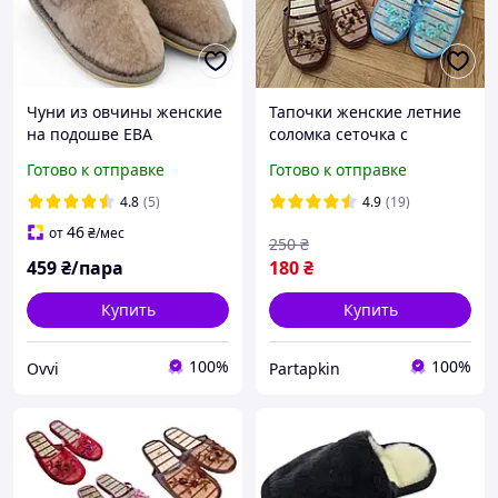
Чуни из овчины женские
Тапочки женские летние
на подошве ЕВА
соломка сеточка с
бисером для дома легкие
Готово к отправке
Готово к отправке
дышащие тапки
соломенная стелька
4.8
(5)
4.9
(19)
46
от
₴
/мес
250
₴
459
₴/пара
180
₴
Купить
Купить
100%
100%
Ovvi
Partapkin