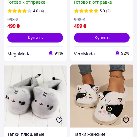
Готово к отправке
Готово к отправке
женские "Котик". Тапки
женские "Котик". Тапки
зимние 38-39 размер
зимние 38-39 размер
4.0
(4)
5.0
(2)
(черные с белым)
(черные с белым)
998
₴
998
₴
499
₴
499
₴
Купить
Купить
91%
92%
MegaModa
VeroModa
Тапки плюшевые
Тапки женские