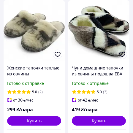
Женские тапочки теплые
Чуни домашние тапочки
из овчины
из овчины подошва ЕВА
Готово к отправке
Готово к отправке
5.0
(2)
5.0
(3)
30
42
от
₴
/мес
от
₴
/мес
299
₴/пара
419
₴/пара
Купить
Купить