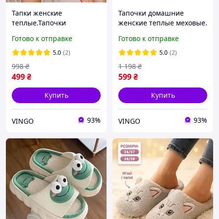
Тапки женские
Тапочки домашние
теплые.Тапочки
женские теплые меховые.
домашние комнатные
Мягкие пушистые тапки с
Готово к отправке
Готово к отправке
женские Котик. Тапки
бантиками, 38-39 р.
зимние 38-39 размер
(розовые)
5.0
(2)
5.0
(2)
(серые)
998
₴
1 198
₴
499
₴
599
₴
Купить
Купить
93%
93%
VINGO
VINGO