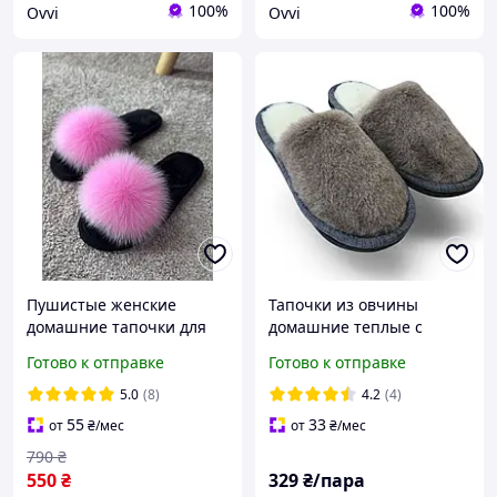
100%
100%
Ovvi
Ovvi
Пушистые женские
Тапочки из овчины
домашние тапочки для
домашние теплые с
дома с мехом песца
подошвой ЕВА
Готово к отправке
Готово к отправке
уютные комнатные тапки
в подарок тапули
5.0
(8)
4.2
(4)
девушке
55
33
от
₴
/мес
от
₴
/мес
790
₴
550
₴
329
₴/пара