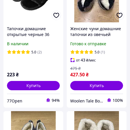
Тапочки домашние
Женские чуни домашние
открытые черные 36
тапочки из овечьей
размер
шерсти подошва EVA
В наличии
Готово к отправке
5.0
(2)
5.0
(1)
43
от
₴
/мес
475
₴
223
₴
427
.50
₴
Купить
Купить
94%
100%
77Open
Woolen Tale Boutique