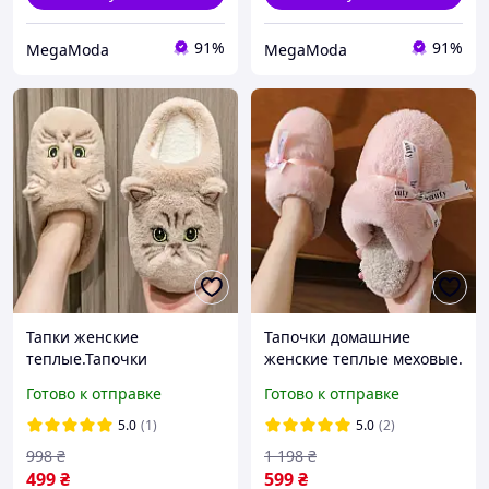
91%
91%
MegaModa
MegaModa
Тапки женские
Тапочки домашние
теплые.Тапочки
женские теплые меховые.
домашние комнатные
Мягкие пушистые тапки с
Готово к отправке
Готово к отправке
женские Котик. Тапки
бантиками, 38-39 р.
зимние 40-41 размер
Розовые
5.0
(1)
5.0
(2)
(бежевые)
998
₴
1 198
₴
499
₴
599
₴