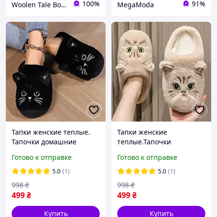
100%
91%
Woolen Tale Boutique
MegaModa
Тапки женские теплые.
Тапки женские
Тапочки домашние
теплые.Тапочки
комнатные женские
домашние комнатные
Готово к отправке
Готово к отправке
Котик. Тапки зимние 38-
женские Котик. Тапки
39 размер (черные)
зимние 38-39 размер
5.0
(1)
5.0
(1)
(бежевые)
998
₴
998
₴
499
₴
499
₴
Купить
Купить