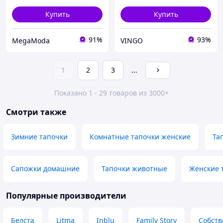
Купить
Купить
91%
93%
MegaModa
VINGO
1
2
3
...
Показано 1 - 29 товаров из 3000+
Смотри также
Зимние тапочки
Комнатные тапочки женские
Та
Сапожки домашние
Тапочки животные
Женские 
Популярные производители
Белста
Litma
Inblu
Family Story
Собств