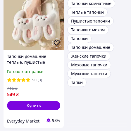
Тапочки комнатные
Теплые тапочки
Пушистые тапочки
Тапочки с мехом
Тапочки
Тапочки домашние
Женские тапочки
Тапочки домашние
теплые, пушистые
Меховые тапочки
комнатные тапочки в
Готово к отправке
Мужские тапочки
виде зайчиков 36-37р 21-
21.5 см стопа
5.0
(3)
Тапки
715
₴
549
₴
Купить
98%
Everyday Market