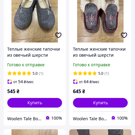
Теплые женские тапочки
Теплые женские тапочки
из овечьей шерсти
из овечьей шерсти
Готово к отправке
Готово к отправке
5.0
(1)
5.0
(1)
54
64
от
₴
/мес
от
₴
/мес
545
₴
645
₴
Купить
Купить
100%
100%
Woolen Tale Boutique
Woolen Tale Boutique