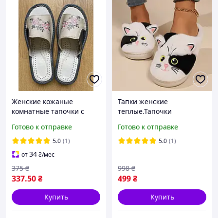
Женские кожаные
Тапки женские
комнатные тапочки с
теплые.Тапочки
цветочным узором
домашние комнатные
Готово к отправке
Готово к отправке
женские "Котик". Тапки
зимние 36-37 размер
5.0
(1)
5.0
(1)
(черные с белым)
34
от
₴
/мес
375
₴
998
₴
337
.50
₴
499
₴
Купить
Купить