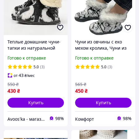
Теплые домашние чуни-
Чуни из овчины с еко
тапки из натуральной
мехом кролика, Чуни из
овчины с подошвой из
натуральной овчины,
Готово к отправке
Готово к отправке
войлока (размеры 36-45)
Теплые чуни, Тапочки из
овчины, Чуни меховые
5.0
(3)
5.0
(3)
43
от
₴
/мес
550
₴
565
₴
430
₴
450
₴
Купить
Купить
98%
98%
Avoos'ka - магазин для Вашого дому та комфорту,)
Комфорт