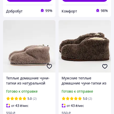
99%
98%
Добробут
Комфорт
Теплые домашние чуни-
Мужские теплые
тапки из натуральной
домашние чуни-тапки из
овчины с подошвой из
натуральной овчины с
Готово к отправке
Готово к отправке
пеногумы (размеры 36-
подошвой из пеногумы
45, серые)
(размеры 36-45,
5.0
(2)
5.0
(2)
коричневые)
43
43
от
₴
/мес
от
₴
/мес
550
₴
550
₴