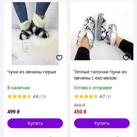
Чуни из овчины серые
Теплые тапочки-Чуни из
овчины с еко мехом
кролика (36-41р.) 37р.
В наличии
Готово к отправке
4.9
(13)
4.7
(3)
565
₴
499
₴
450
₴
Купить
Купить