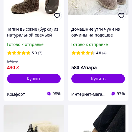
Тапки высокие (бурки) из
Домашние угги чуни из
натуральной овечьей
овчины на подошве
шерсти, Теплые чуни для
Кофейный
Готово к отправке
Готово к отправке
дома, Чуни из овчины,
Зимние чуни
5.0
(7)
4.8
(4)
545
₴
430
₴
580
₴/пара
Купить
Купить
98%
97%
Комфорт
Интернет-магазин "Галерея Овчины"