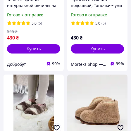
натуральной овчины на
подошвой, Тапочки-чуни
подошве (36-41р.)
из овечьей шерсти,
Готово к отправке
Готово к отправке
Унисекс 37р.
Теплые Чуни-тапки из
натуральной овчины (36-
5.0
(5)
5.0
(5)
41р.)
545
₴
430
₴
430
₴
Купить
Купить
99%
99%
Добробут
Morteks Shop — согревающие пояса, наколенники, товары из овчины