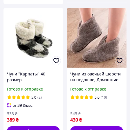
Чуни "Карпаты" 40
Чуни из овечьей шерсти
размер
на подошве, Домашние
чуни из овчины, Чуни из
Готово к отправке
Готово к отправке
овчины, РАЗМЕРЫ - ОТ 36
ДО 45
5.0
(2)
5.0
(10)
39
от
₴
/мес
533
₴
545
₴
389
₴
430
₴