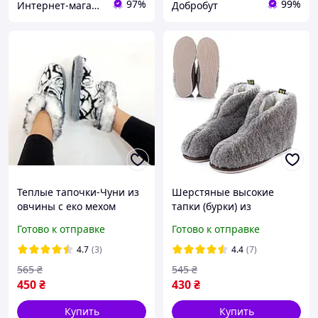
97%
99%
Интернет-магазин "Галерея Овчины"
Добробут
Теплые тапочки-Чуни из
Шерстяные высокие
овчины с еко мехом
тапки (бурки) из
кролика (36-41р.) 38р.
натуральной овчины,
Готово к отправке
Готово к отправке
Теплые тапочки из
овчины, Чуни с
4.7
(3)
4.4
(7)
подошвой
565
₴
545
₴
450
₴
430
₴
Купить
Купить