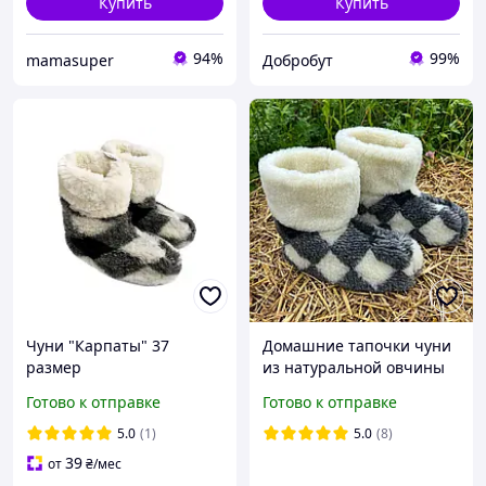
Купить
Купить
94%
99%
mamasuper
Добробут
Чуни "Карпаты" 37
Домашние тапочки чуни
размер
из натуральной овчины
(36-45р.) Чуни домашние
Готово к отправке
Готово к отправке
из овечьей шерсти
5.0
(1)
5.0
(8)
39
от
₴
/мес