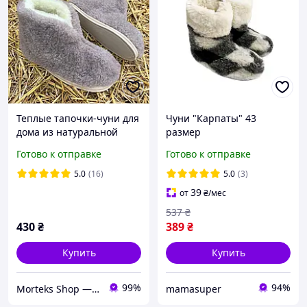
Теплые тапочки-чуни для
Чуни "Карпаты" 43
дома из натуральной
размер
овчины на подошве (36-
Готово к отправке
Готово к отправке
45р.) Чуни из овечьей
шерсти
5.0
(16)
5.0
(3)
39
от
₴
/мес
537
₴
430
₴
389
₴
Купить
Купить
99%
94%
Morteks Shop — согревающие пояса, наколенники, товары из овчины
mamasuper