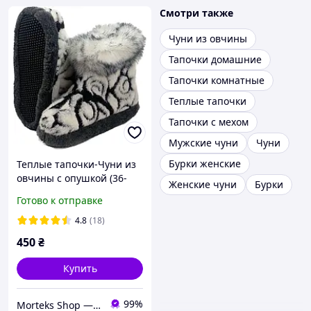
Смотри также
Чуни из овчины
Тапочки домашние
Тапочки комнатные
Теплые тапочки
Тапочки с мехом
Мужские чуни
Чуни
Бурки женские
Теплые тапочки-Чуни из
овчины с опушкой (36-
Женские чуни
Бурки
41р.), Тапочки домашние
Готово к отправке
чуни
4.8
(18)
450
₴
Купить
99%
Morteks Shop — согревающие пояса, наколенники, товары из овчины