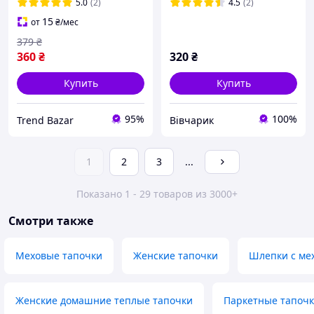
5.0
(2)
4.5
(2)
15
от
₴
/мес
379
₴
360
₴
320
₴
Купить
Купить
95%
100%
Trend Bazar
Вівчарик
1
2
3
...
Показано 1 - 29 товаров из 3000+
Смотри также
Меховые тапочки
Женские тапочки
Шлепки с ме
Женские домашние теплые тапочки
Паркетные тапоч