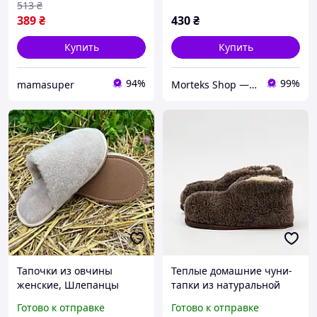
513
₴
389
₴
430
₴
Купить
Купить
94%
99%
mamasuper
Morteks Shop — согревающие пояса, наколенники, товары из овчины
Тапочки из овчины
Теплые домашние чуни-
женские, Шлепанцы
тапки из натуральной
меховые из овечьей
овчины с подошвой из
Готово к отправке
Готово к отправке
шерсти, Домашние
пеногумы (размеры 36-