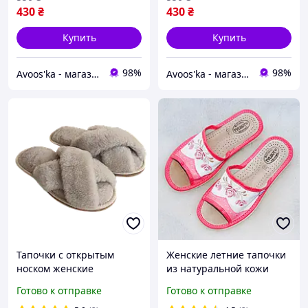
430
₴
430
₴
Купить
Купить
98%
98%
Avoos'ka - магазин для Вашого дому та комфорту,)
Avoos'ka - магазин для Вашого дому та комфорту,)
Тапочки с открытым
Женские летние тапочки
носком женские
из натуральной кожи
домашние из овчины,
домашние кожаные
Готово к отправке
Готово к отправке
светло-бежевые
тапки 35-41