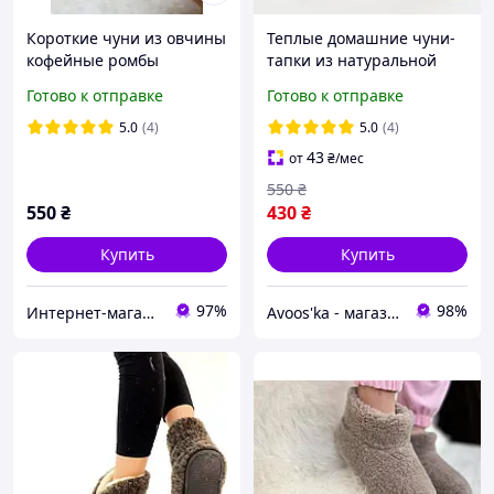
Короткие чуни из овчины
Теплые домашние чуни-
кофейные ромбы
тапки из натуральной
овчины с подошвой из
Готово к отправке
Готово к отправке
пеногумы (размеры 36-
45, бежевые)
5.0
(4)
5.0
(4)
43
от
₴
/мес
550
₴
550
₴
430
₴
Купить
Купить
97%
98%
Интернет-магазин "Галерея Овчины"
Avoos'ka - магазин для Вашого дому та комфорту,)