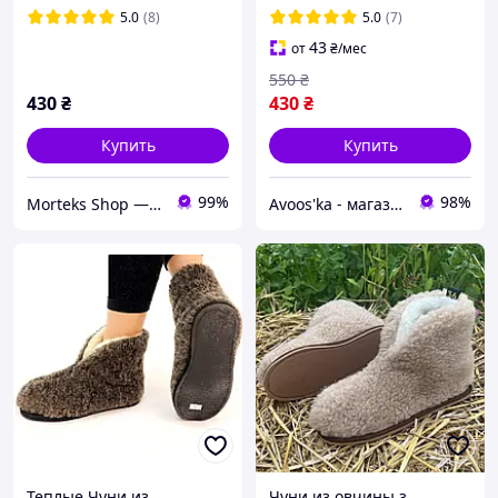
тапочки женские
45, коричневые)
5.0
(8)
5.0
(7)
меховые
43
от
₴
/мес
550
₴
430
₴
430
₴
Купить
Купить
99%
98%
Morteks Shop — согревающие пояса, наколенники, товары из овчины
Avoos'ka - магазин для Вашого дому та комфорту,)
Теплые Чуни из
Чуни из овчины з