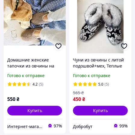
Домашние женские
Чуни из овчины с литой
тапочки из овчины на
подошвой+мех, Теплые
подошве Кофейные
чуни,Чуни меховые, Чуни
Готово к отправке
Готово к отправке
из шерсти, Тапочки чуни,
Чуни из овчины
4.2
(5)
5.0
(5)
565
₴
550
₴
450
₴
Купить
Купить
97%
99%
Интернет-магазин "Галерея Овчины"
Добробут