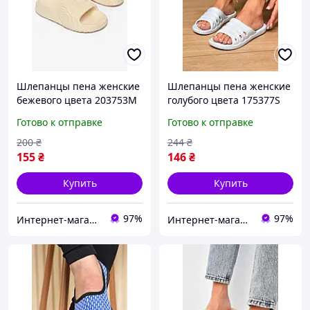
Шлепанцы пена женские
Шлепанцы пена женские
бежевого цвета 203753M
голубого цвета 175377S
Готово к отправке
Готово к отправке
200
₴
244
₴
155
₴
146
₴
Купить
Купить
97%
97%
Интернет-магазин Minimalka.com - минимальные цены на одежду и обувь, нижнее белье и другие товары
Интернет-магазин Soloveiko.com.ua - одежда и обувь для всей семьи, Украина