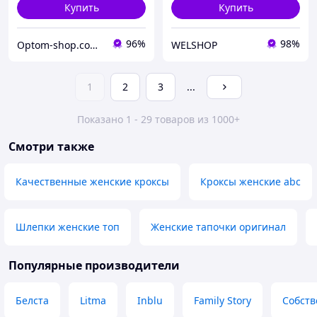
Купить
Купить
96%
98%
Optom-shop.com.ua - Оптовый интернет-магазин: Одежда и обувь оптом, нижнее белье недорого
WELSHOP
1
2
3
...
Показано 1 - 29 товаров из 1000+
Смотри также
Качественные женские кроксы
Кроксы женские abc
Шлепки женские топ
Женские тапочки оригинал
Популярные производители
Белста
Litma
Inblu
Family Story
Собств