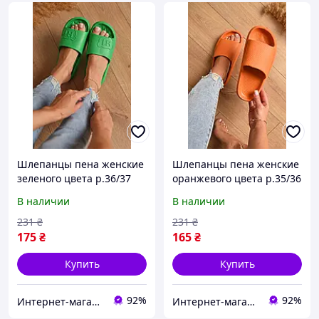
Шлепанцы пена женские
Шлепанцы пена женские
зеленого цвета р.36/37
оранжевого цвета р.35/36
184048T Бесплатная
184055T Бесплатная
В наличии
В наличии
доставка
доставка
231
₴
231
₴
175
₴
165
₴
Купить
Купить
92%
92%
Интернет-магазин Optom7km.net - опт и розница товаров Одесса, рынок 7км
Интернет-магазин Optom7km.net - опт и розница товаров Одесса, рынок 7км