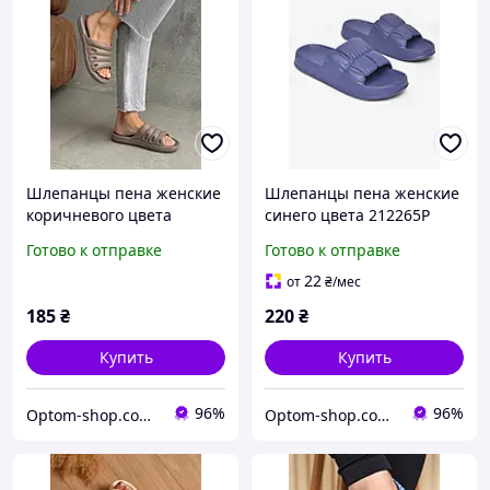
Шлепанцы пена женские
Шлепанцы пена женские
коричневого цвета
синего цвета 212265P
210999P
Готово к отправке
Готово к отправке
22
от
₴
/мес
185
₴
220
₴
Купить
Купить
96%
96%
Optom-shop.com.ua - Оптовый интернет-магазин: Одежда и обувь оптом, нижнее белье недорого
Optom-shop.com.ua - Оптовый интернет-магазин: Одежда и обувь оптом, нижнее белье недорого