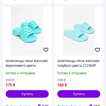
Шлепанцы пена женские
Шлепанцы пена женские
бирюзового цвета
голубого цвета 212363P
206634S
Готово к отправке
Готово к отправке
292
₴
190
₴
175
₴
160
₴
Купить
Купить
97%
96%