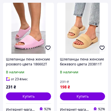
Шлепанцы пена женские
Шлепанцы пена женские
розового цвета 186602T
бежевого цвета 203811T
Бесплатная доставка
Бесплатная доставка
В наличии
В наличии
23
от
₴
/мес
231
₴
231
₴
198
₴
Купить
Купить
92%
92%
Интернет-магазин Optom7km.net - опт и розница товаров Одесса, рынок 7км
Интернет-магазин Optom7km.net - опт и розница товаров Одесса, рынок 7км