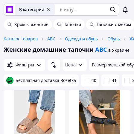
В категории
Кроксы женские
Тапочки
Тапочки с мехом
Каталог товаров
ABC
Одежда и обувь
Обувь
Ж
Женские домашние тапочки
ABC
в Украине
Фильтры
Цена
Размер женской об
Бесплатная доставка Rozetka
40
41