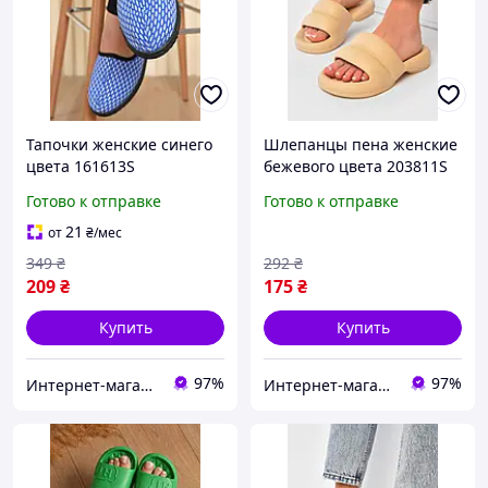
Тапочки женские синего
Шлепанцы пена женские
цвета 161613S
бежевого цвета 203811S
Готово к отправке
Готово к отправке
21
от
₴
/мес
349
₴
292
₴
209
₴
175
₴
Купить
Купить
97%
97%
Интернет-магазин Soloveiko.com.ua - одежда и обувь для всей семьи, Украина
Интернет-магазин Soloveiko.com.ua - одежда и обувь для всей семьи, Украина