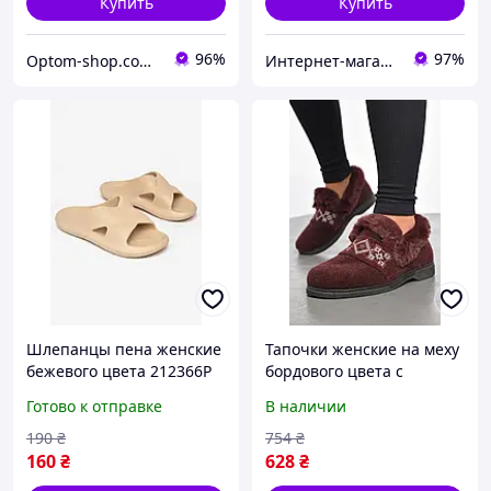
Купить
Купить
96%
97%
Optom-shop.com.ua - Оптовый интернет-магазин: Одежда и обувь оптом, нижнее белье недорого
Интернет-магазин Soloveiko.com.ua - одежда и обувь для всей семьи, Украина
Шлепанцы пена женские
Тапочки женские на меху
бежевого цвета 212366P
бордового цвета с
рисунком, ABC ТА-2101,
Готово к отправке
В наличии
38, размеры 37-40
190
₴
754
₴
160
₴
628
₴