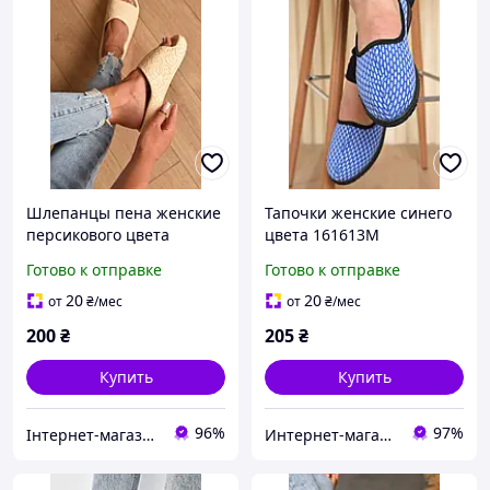
Шлепанцы пена женские
Тапочки женские синего
персикового цвета
цвета 161613M
203908K
Готово к отправке
Готово к отправке
20
20
от
₴
/мес
от
₴
/мес
200
₴
205
₴
Купить
Купить
96%
97%
Інтернет-магазин 100500
Интернет-магазин Minimalka.com - минимальные цены на одежду и обувь, нижнее белье и другие товары