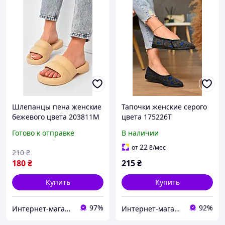
Шлепанцы пена женские
Тапочки женские серого
бежевого цвета 203811M
цвета 175226T
Бесплатная доставка
Готово к отправке
В наличии
22
от
₴
/мес
210
₴
180
₴
215
₴
Купить
Купить
97%
92%
Интернет-магазин Minimalka.com - минимальные цены на одежду и обувь, нижнее белье и другие товары
Интернет-магазин Optom7km.net - опт и розница товаров Одесса, рынок 7км