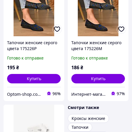
Тапочки женские серого
Тапочки женские серого
цвета 175226P
цвета 175226M
Готово к отправке
Готово к отправке
195
₴
186
₴
Купить
Купить
96%
97%
Optom-shop.com.ua - Оптовый интернет-магазин: Одежда и обувь оптом, нижнее белье недорого
Интернет-магазин Minimalka.com - минимальные цены на одежду и обувь, нижнее белье и другие товары
Смотри также
Кроксы женские
Тапочки