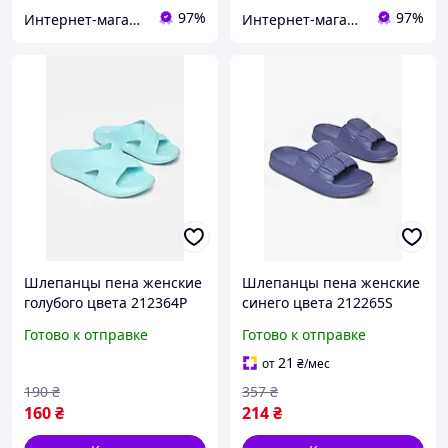
97%
97%
Интернет-магазин Minimalka.com - минимальные цены на одежду и обувь, нижнее белье и другие товары
Интернет-магазин Soloveiko.com.ua - одежда и обувь для всей семьи, Украина
Шлепанцы пена женские
Шлепанцы пена женские
голубого цвета 212364P
синего цвета 212265S
Готово к отправке
Готово к отправке
21
от
₴
/мес
190
₴
357
₴
160
₴
214
₴