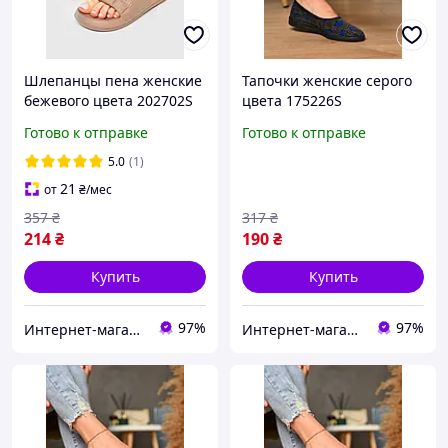
Шлепанцы пена женские
Тапочки женские серого
бежевого цвета 202702S
цвета 175226S
Готово к отправке
Готово к отправке
5.0
(1)
21
от
₴
/мес
357
₴
317
₴
214
₴
190
₴
Купить
Купить
97%
97%
Интернет-магазин Soloveiko.com.ua - одежда и обувь для всей семьи, Украина
Интернет-магазин Soloveiko.com.ua - одежда и обувь для всей семьи, Украина