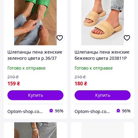
Шлепанцы пена женские
Шлепанцы пена женские
зеленого цвета р.36/37
бежевого цвета 203811P
184048P
Готово к отправке
Готово к отправке
210
₴
210
₴
159
₴
180
₴
Купить
Купить
96%
96%
Optom-shop.com.ua - Оптовый интернет-магазин: Одежда и обувь оптом, нижнее белье недорого
Optom-shop.com.ua - Оптовый интернет-магазин: Одежда и обувь оптом, нижнее белье недорого