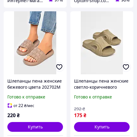
Интернет-магазин Soloveiko.com.ua - одежда и обувь для всей семьи, Украина
Optom-shop.com.ua - Оптовый интернет-магазин: Одежда и обувь оптом, нижнее белье недорого
Шлепанцы пена женские
Шлепанцы пена женские
бежевого цвета 202702M
светло-коричневого
цвета р.38/39 206635S
Готово к отправке
Готово к отправке
22
от
₴
/мес
292
₴
220
₴
175
₴
Купить
Купить