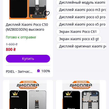
Дисплейный модуль xiaomi p
Дисплей xiaomi poco m3 pro
Дисплей xiaomi poco x3 pro
Дисплей xiaomi poco x5 pro
Дисплей Xiaomi Poco C50
(MZB0D3DIN) высокого
Экран Xiaomi Poco C61
качества (original), экран
Готово к отправке
Экран xiaomi poco x3 gt
на Ксиоми Поко С50
1 600
₴
Дисплей оригинал xiaomi poc
800
₴
Купить
100%
PIXEL - Запчастини для телефону