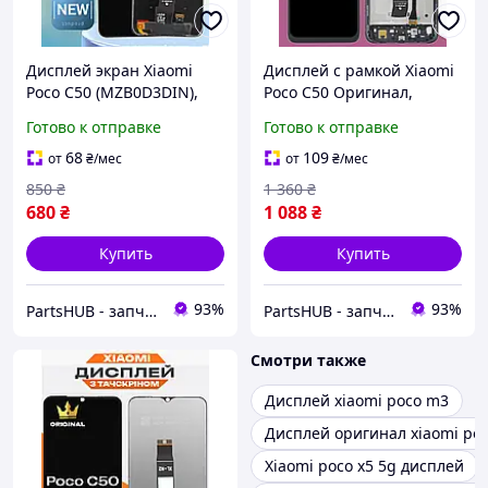
Дисплей экран Xiaomi
Дисплей с рамкой Xiaomi
Poco C50 (MZB0D3DIN),
Poco C50 Оригинал,
матрица и сенсор в
экранный модуль на
Готово к отправке
Готово к отправке
сборе, Модуль Ксиоми
Ксиоми Поко С50, +
Поко С50
подарок (клей 15мл)
68
109
от
₴
/мес
от
₴
/мес
850
₴
1 360
₴
680
₴
1 088
₴
Купить
Купить
93%
93%
PartsHUB - запчастини на Телефони (Дисплей / Акумулятор / Шлейф-Плати)
PartsHUB - запчастини на Телефони (Дисплей / Акумулятор / Шлейф-Плати)
Смотри также
Дисплей xiaomi poco m3
Дисплей оригинал xiaomi poc
Xiaomi poco x5 5g дисплей