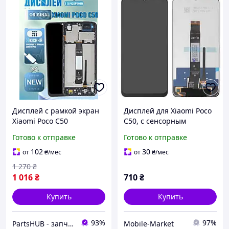
Дисплей с рамкой экран
Дисплей для Xiaomi Poco
Xiaomi Poco C50
C50, с сенсорным
(MZB0D3DIN), матрица и
экраном, черный, original
Готово к отправке
Готово к отправке
сенсор в сборе, Модуль
(prc)
Ксиоми Поко С50
102
30
от
₴
/мес
от
₴
/мес
1 270
₴
1 016
₴
710
₴
Купить
Купить
93%
97%
PartsHUB - запчастини на Телефони (Дисплей / Акумулятор / Шлейф-Плати)
Mobile-Market