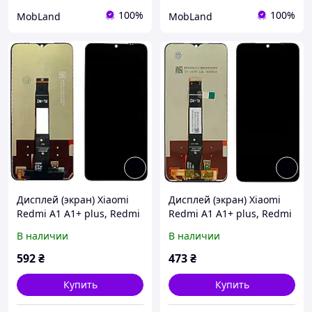
100%
100%
MobLand
MobLand
Дисплей (экран) Xiaomi
Дисплей (экран) Xiaomi
Redmi A1 A1+ plus, Redmi
Redmi A1 A1+ plus, Redmi
A2 A2+ plus, Poco C50 C51
A2 A2+ plus, Poco C50 C51
В наличии
В наличии
+ тачскрин (оригинал
+ тачскрин (AAAA)
Китай)
592
₴
473
₴
Купить
Купить