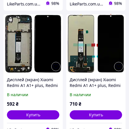
98%
98%
LikeParts.com.ua - Запчасти для телефонов и планшетов
LikeParts.com.ua - Запчасти для телефонов и планшетов
Дисплей (экран) Xiaomi
Дисплей (экран) Xiaomi
Redmi A1 A1+ plus, Redmi
Redmi A1 A1+ plus, Redmi
A2 A2+ plus, Poco C50 C51
A2 A2+ plus, Poco C50 C51
В наличии
В наличии
+ тачскрин (AAAA с
+ тачскрин (оригинал
рамкой)
OEM)
592
₴
710
₴
Купить
Купить