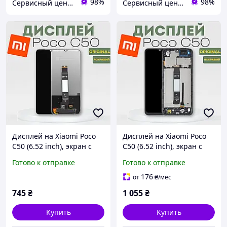
98%
98%
Сервисный центр Экран
Сервисный центр Экран
Дисплей на Xiaomi Poco
Дисплей на Xiaomi Poco
C50 (6.52 inch), экран с
C50 (6.52 inch), экран с
тачскрином, модуль
рамкой, модуль телефона
Готово к отправке
Готово к отправке
телефона для Ксиоми
для Ксиоми Поко С50
Поко С50
176
от
₴
/мес
745
₴
1 055
₴
Купить
Купить