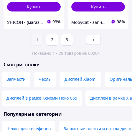
Купить
Купить
93%
98%
УНІСОН - (магазин запчастин для телефонів)
MobyCat - запчасти для мобильных телефонов и планшетов
1
2
3
...
Показано 1 - 29 товаров из 6000+
Смотри также
Запчаcти
Чехлы
Дисплей Xiaomi
Оригиналь
Дисплей в рамке Ксиоми Поко С65
Дисплей в рамке Xia
Популярные категории
Чехлы для телефонов
Защитные пленки и стекла для п