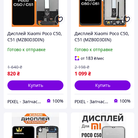
Дисплей Xiaomi Poco C50,
Дисплей Xiaomi Poco C50,
C51 (MZB0D3DIN)
C51 (MZB0D3DIN)
высокого качества
высокого качества
Готово к отправке
Готово к отправке
(original), экран на
(original), экран в рамке
Ксиоми Поко С50
на Ксиоми Поко С50
183
от
₴
/мес
1 640
₴
2 198
₴
820
₴
1 099
₴
Купить
Купить
100%
100%
PIXEL - Запчастини для телефону
PIXEL - Запчастини для телефону