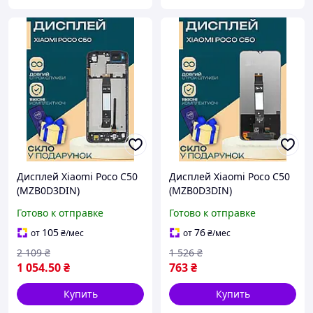
Дисплей Xiaomi Poco C50
Дисплей Xiaomi Poco C50
(MZB0D3DIN)
(MZB0D3DIN)
оригинального качества
оригинального качества,
Готово к отправке
Готово к отправке
(в рамке), экран оригинал
экран оригинал на
на Ксиоми Поко С50
Ксиоми Поко С50
105
76
от
₴
/мес
от
₴
/мес
2 109
₴
1 526
₴
1 054
.50
₴
763
₴
Купить
Купить