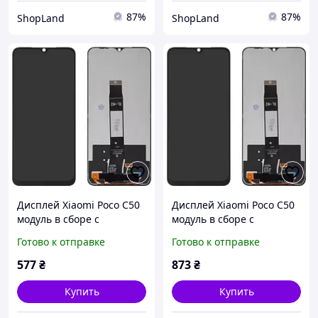
87%
87%
ShopLand
ShopLand
Дисплей Xiaomi Poco C50
Дисплей Xiaomi Poco C50
модуль в сборе с
модуль в сборе с
тачскрином, HC, черный
тачскрином, Original PRC,
Готово к отправке
Готово к отправке
черный
577
₴
873
₴
Купить
Купить