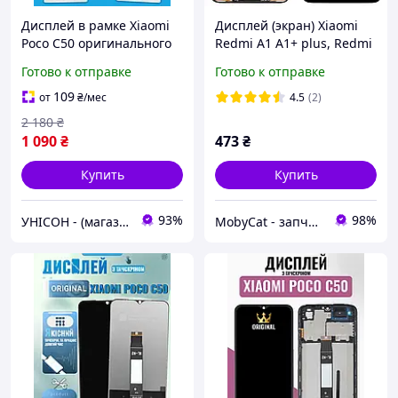
Дисплей в рамке Xiaomi
Дисплей (экран) Xiaomi
Poco C50 оригинального
Redmi A1 A1+ plus, Redmi
качества, экран оригинал
A2 A2+ plus, Poco C50 C51
Готово к отправке
Готово к отправке
на Ксиоми Поко С50
+ тачскрин (AAAA)
109
от
₴
/мес
4.5
(2)
2 180
₴
1 090
₴
473
₴
Купить
Купить
93%
98%
УНІСОН - (магазин запчастин для телефонів)
MobyCat - запчасти для мобильных телефонов и планшетов