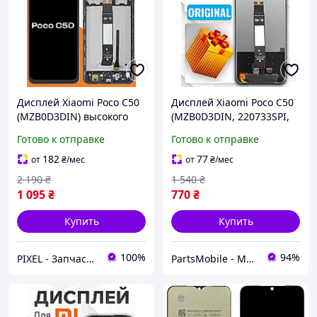
Дисплей Xiaomi Poco C50
Дисплей Xiaomi Poco C50
(MZB0D3DIN) высокого
(MZB0D3DIN, 220733SPI,
качества (original), экран
220733SPH)
Готово к отправке
Готово к отправке
в рамке на Ксиоми Поко
оригинального качества,
С50
экран на Ксиоми Поко
182
77
от
₴
/мес
от
₴
/мес
С50
2 190
₴
1 540
₴
1 095
₴
770
₴
Купить
Купить
100%
94%
PIXEL - Запчастини для телефону
PartsMobile - Магазин запчастин (телефони, планшети, ноутбуки)