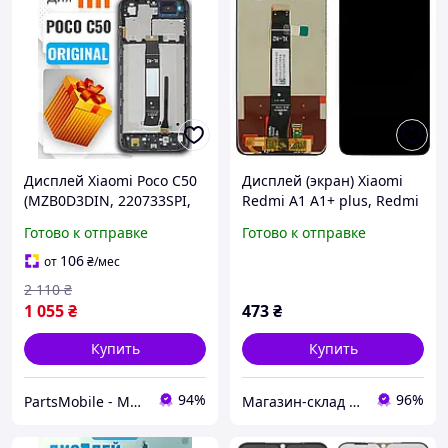
Дисплей Xiaomi Poco C50
Дисплей (экран) Xiaomi
(MZB0D3DIN, 220733SPI,
Redmi A1 A1+ plus, Redmi
220733SPH) (в рамке)
A2 A2+ plus, Poco C50 C51
Готово к отправке
Готово к отправке
оригинального качества,
+ тачскрин (AAAA)
экран на Ксиоми Поко
106
от
₴
/мес
С50
2 110
₴
1 055
₴
473
₴
Купить
Купить
94%
96%
PartsMobile - Магазин запчастин (телефони, планшети, ноутбуки)
Магазин-склад "Mobile 112" - запчасти для телефонов и планшетов. Доставка по Украине