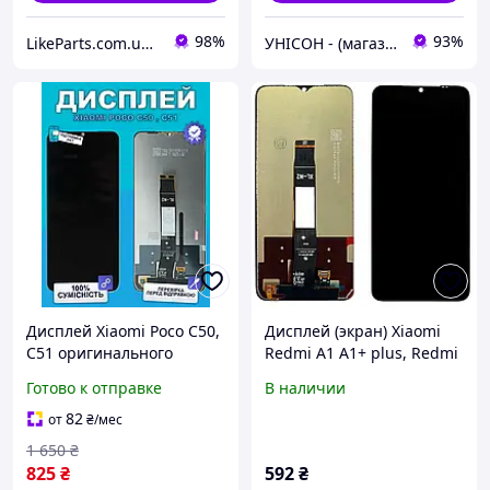
98%
93%
LikeParts.com.ua - Запчасти для телефонов и планшетов
УНІСОН - (магазин запчастин для телефонів)
Дисплей Xiaomi Poco C50,
Дисплей (экран) Xiaomi
C51 оригинального
Redmi A1 A1+ plus, Redmi
качества, экран оригинал
A2 A2+ plus, Poco C50 C51
Готово к отправке
В наличии
на Ксиоми Поко С50
+ тачскрин (оригинал
Китай)
82
от
₴
/мес
1 650
₴
825
₴
592
₴