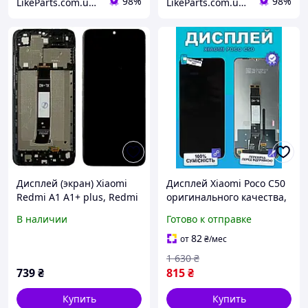
98%
98%
LikeParts.com.ua - Запчасти для телефонов и планшетов
LikeParts.com.ua - Запчасти для телефонов и планшетов
Дисплей (экран) Xiaomi
Дисплей Xiaomi Poco C50
Redmi A1 A1+ plus, Redmi
оригинального качества,
A2 A2+ plus, Poco C50 C51
экран оригинал на
В наличии
Готово к отправке
+ тачскрин (оригинал
Ксиоми Поко С50
Китай с рамкой)
82
от
₴
/мес
1 630
₴
739
₴
815
₴
Купить
Купить