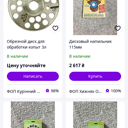
Обрезной диск для
Дисковый напильник
обработки копыт 3л
115мм
(ФРЕЗА)
В наличии
В наличии
Цену уточняйте
2 617
₴
Написать
Купить
98%
100%
ФОП Курінний К.А.
ФОП Хижняк О.О.