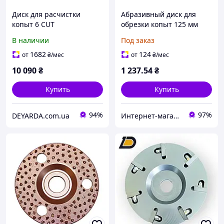
Диск для расчистки
Абразивный диск для
копыт 6 CUT
обрезки копыт 125 мм
geko g81234, диск на
В наличии
Под заказ
болгарку для шлифовки
копыт
1682
124
от
₴
/мес
от
₴
/мес
10 090
₴
1 237
.54
₴
Купить
Купить
94%
97%
DEYARDA.com.ua
Интернет-магазин качественных инструментов ''VERFO''