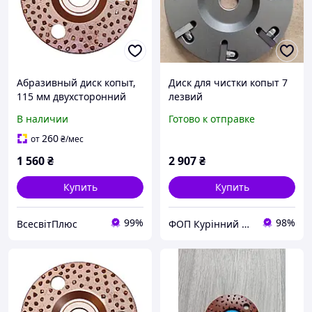
Абразивный диск копыт,
Диск для чистки копыт 7
115 мм двухсторонний
лезвий
В наличии
Готово к отправке
260
от
₴
/мес
1 560
₴
2 907
₴
Купить
Купить
99%
98%
ВсесвітПлюс
ФОП Курінний К.А.