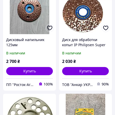
Дисковый напильник
Диск для обработки
125мм
копыт IP Philipsen Super
односторонний,115 мм,
В наличии
В наличии
Kerbl
2 700
₴
2 030
₴
Купить
Купить
100%
90%
ПП "Росток-Агро.Х"
ТОВ "Анкар УКРАЇНА"