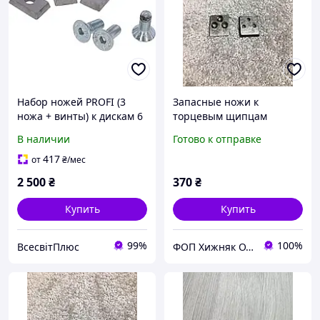
Набор ножей PROFI (3
Запасные ножи к
ножа + винты) к дискам 6
торцевым щипцам
Cut, 3 Cut
В наличии
Готово к отправке
417
от
₴
/мес
2 500
₴
370
₴
Купить
Купить
99%
100%
ВсесвітПлюс
ФОП Хижняк О.О.