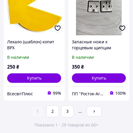
Лекало (шаблон) копит
Запасные ножи к
ВРХ
торцевым щипцам
В наличии
В наличии
250
₴
350
₴
Купить
Купить
99%
100%
ВсесвітПлюс
ПП "Росток-Агро.Х"
1
2
3
...
Показано 1 - 29 товаров из 60+