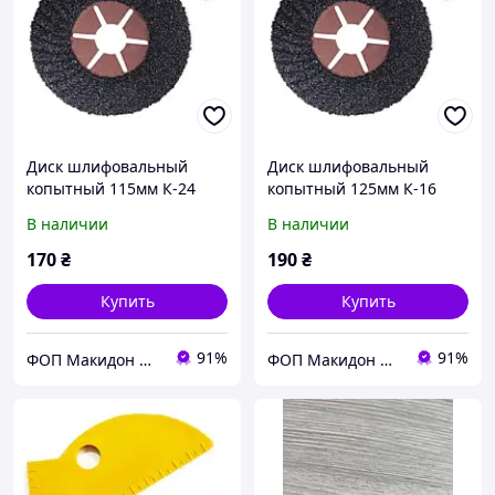
Диск шлифовальный
Диск шлифовальный
копытный 115мм К-24
копытный 125мм К-16
В наличии
В наличии
170
₴
190
₴
Купить
Купить
91%
91%
ФОП Макидон Людмила Викторовна
ФОП Макидон Людмила Викторовна