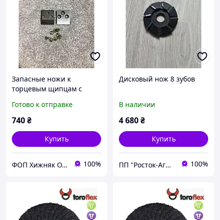
Запасные ножи к
Дисковый нож 8 зубов
торцевым щипцам с
болтами
Готово к отправке
В наличии
740
₴
4 680
₴
Купить
Купить
100%
100%
ФОП Хижняк О.О.
ПП "Росток-Агро.Х"