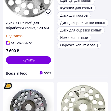
Щипцы для копыт
Кусачки для копыт
Диск для костра
Диск для расчистки копыт
Диск 3 Cut Profi для
обработки копыт, 120 мм
Диск для обрезки копыт
KERBL
Под заказ
Ножи копытные
1267
от
₴
/мес
Обрезка копыт у овец
7 600
₴
Купить
99%
ВсесвітПлюс