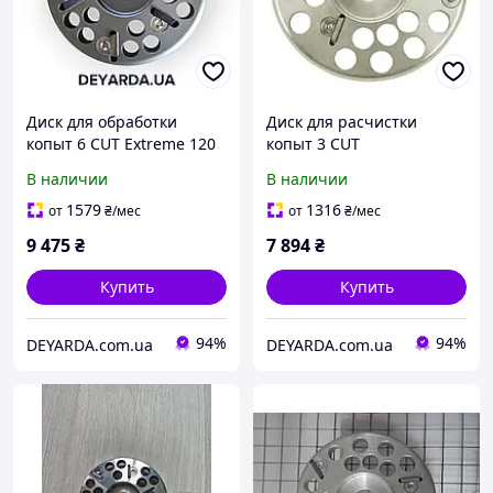
Диск для обработки
Диск для расчистки
копыт 6 CUT Extreme 120
копыт 3 CUT
мм
В наличии
В наличии
1579
1316
от
₴
/мес
от
₴
/мес
9 475
₴
7 894
₴
Купить
Купить
94%
94%
DEYARDA.com.ua
DEYARDA.com.ua