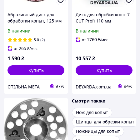
Абразивный диск для
Диск для обробки копіт 7
обработки копыт, 125 мм
CUT Profi 110 мм
односторнний
В наличии
В наличии
1760
5.0
(2)
от
₴
/мес
265
от
₴
/мес
1 590
₴
10 557
₴
Купить
Купить
97%
94%
СПІЛЬНА МЕТА
DEYARDA.com.ua
Смотри также
Нож для копыт
Щипцы для обрезки копыт
Ножницы для копыт