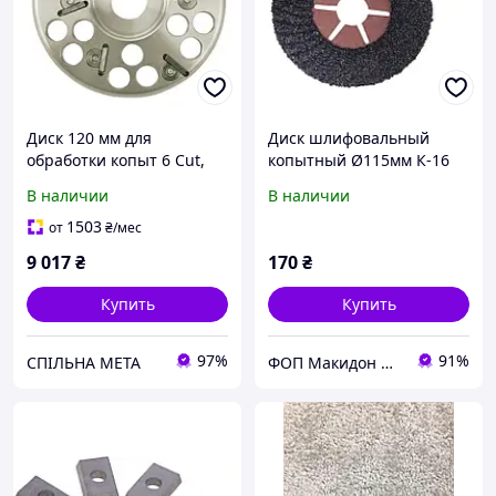
Диск 120 мм для
Диск шлифовальный
обработки копыт 6 Cut,
копытный Ø115мм К-16
KERBL
В наличии
В наличии
1503
от
₴
/мес
9 017
₴
170
₴
Купить
Купить
97%
91%
СПІЛЬНА МЕТА
ФОП Макидон Людмила Викторовна