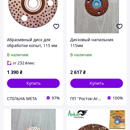
Абразивный диск для
Дисковый напильник
обработки копыт, 115 мм
115мм
односторонний
В наличии
В наличии
232
от
₴
/мес
1 390
₴
2 617
₴
Купить
Купить
97%
100%
СПІЛЬНА МЕТА
ПП "Росток-Агро.Х"