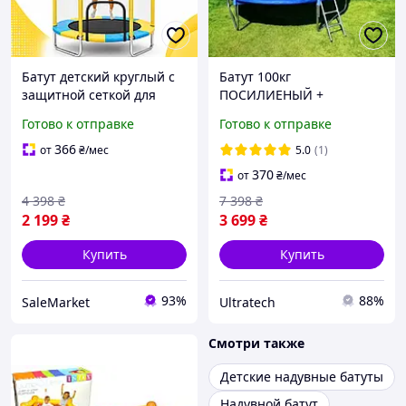
Батут детский круглый с
Батут 100кг
защитной сеткой для
ПОСИЛИЕНЫЙ +
дома, дома, сада,
Лестница, детский батут с
Готово к отправке
Готово к отправке
безопасный, домашний,
защитной сеткой 183см
уличный, спортивный
спортивный с лестницей
366
от
₴
/мес
5.0
(1)
для детей дома сада
370
от
₴
/мес
4 398
₴
7 398
₴
2 199
₴
3 699
₴
Купить
Купить
93%
88%
SaleMarket
Ultratech
Смотри также
Детские надувные батуты
Надувной батут