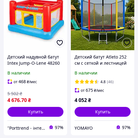
Детский надувной батут
Детский батут Atleto 252
Intex Jump-O-Lene 48260
см с сеткой и лестницей
игровой центр для дома и
multikolor / Батут для
В наличии
В наличии
улицы, 174×174×112 см,
дома, сада, детской
до 54 кг
комнаты
468
от
₴
/мес
4.8
(46)
675
от
₴
/мес
5 502
₴
4 676
.70
₴
4 052
₴
Купить
Купить
97%
97%
"Porttrend - інтернет магазин приємних подарунків"
YOMAYO