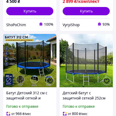
4 500
₴
2 899
₴/комплект
Купить
Купить
100%
93%
ShoPoChim
VyryiShop
Батут Детский 312 см с
Детский батут с
защитной сеткой и
защитной сеткой 252см
лесенкой в ПОДАРОК
спортивный с лестницей
Готово к отправке
Готово к отправке
Спортивный
для детей дома дачи
прыгательный батут для
складной до 130 кг
966
800
от
₴
/мес
от
₴
/мес