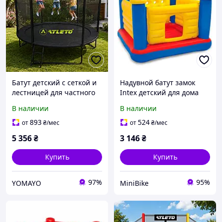
Батут детский с сеткой и
Надувной батут замок
лестницей для частного
Intex детский для дома
дома 312 cм Atleto Black +
175х175х135 см 48259 MIB
В наличии
В наличии
перчатки в подарок
893
524
от
₴
/мес
от
₴
/мес
5 356
₴
3 146
₴
Купить
Купить
97%
95%
YOMAYO
MiniBike