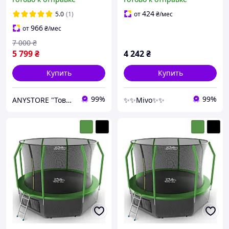
лесенкой спортивный для
бортами и мягким дном
дома Синий
для активных игр дома
424
5.0
(1)
от
₴
/мес
966
от
₴
/мес
7 000
₴
5 799
₴
4 242
₴
Купить
Купить
99%
99%
ANYSTORE "Товары для дома и активного отдыха"
✨✨Mivo✨✨