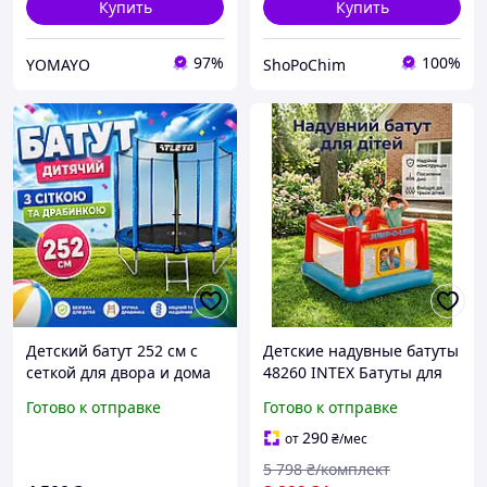
Купить
Купить
97%
100%
YOMAYO
ShoPoChim
Детский батут 252 см с
Детские надувные батуты
сеткой для двора и дома
48260 INTEX Батуты для
Батут для активного
детей 3 6 лет Детские
Готово к отправке
Готово к отправке
отдыха с лестницей
комнатные батуты 174 ×
174 × 112 см
290
от
₴
/мес
5 798
₴/комплект