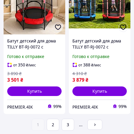
Батут детский для дома
Батут детский для дома
TILLY BT-RJ-0072 с
TILLY BT-RJ-0072 с
защитной сеткой
защитной сеткой
Готово к отправке
Готово к отправке
диаметр 140 см до 100 кг
диаметр 140 см до 100 кг
Красный
350
388
от
₴
/мес
от
₴
/мес
3 890
₴
4 310
₴
3 501
₴
3 879
₴
Купить
Купить
99%
99%
PREMIER.4IK
PREMIER.4IK
1
2
3
...