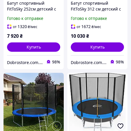
Батут спортивный
Батут спортивный
FitToSky 252см детский с
FitToSky 312 см детский с
внутренней сеткой +
внутренней сеткой +
Готово к отправке
Готово к отправке
лесенка 48 пружин для
лесенка 60 пружин для
дома сада D_1645
дома сада D_1645
1320
1672
от
₴
/мес
от
₴
/мес
7 920
₴
10 030
₴
Купить
Купить
98%
98%
Dobrostore.com.ua
Dobrostore.com.ua