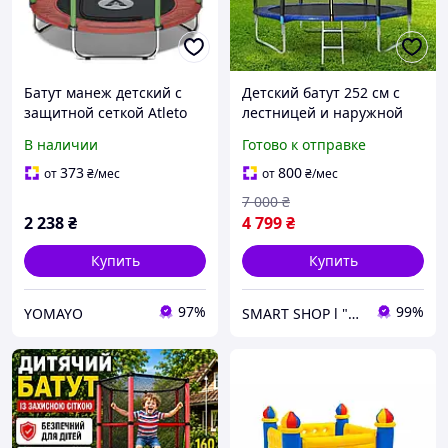
Батут манеж детский с
Детский батут 252 см с
защитной сеткой Atleto
лестницей и наружной
160 см красный KRB10 /
защитной сеткой,
В наличии
Готово к отправке
Батуты для дома и улицы
выдерживает до 130 кг
Синий
373
800
от
₴
/мес
от
₴
/мес
7 000
₴
2 238
₴
4 799
₴
Купить
Купить
97%
99%
YOMAYO
SMART SHOP l "Товари для дому та активного відпочинку"