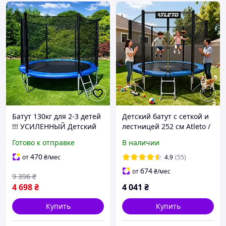
Батут 130кг для 2-3 детей
Детский батут с сеткой и
!!! УСИЛЕННЫЙ Детский
лестницей 252 см Atleto /
батут с защитной сеткой
Батут для детей для дома,
Готово к отправке
В наличии
252см спортивный с
сада и активного отдыха
лестницей для детей
470
от
₴
/мес
4.9
(55)
дома сада
674
от
₴
/мес
9 396
₴
4 698
₴
4 041
₴
Купить
Купить