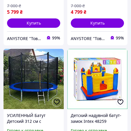
дома
7 000
₴
7 000
₴
5 799
₴
4 799
₴
Купить
Купить
99%
99%
ANYSTORE "Товары для дома и активного отдыха"
ANYSTORE "Товары для дома и активного отдыха"
УСИЛЕННЫЙ Батут
Детский надувной батут-
Детский 312 см с
замок Intex 48259
защитной сеткой и
виниловый с высокими
Готово к отправке
Готово к отправке