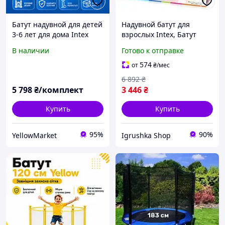
Батут надувной для детей
Надувной батут для
3-6 лет для дома Intex
взрослых Intex, Батут
Надувной батут для дома
маленький для дома,
В наличии
Готово к отправке
и детской комнаты 48260
Надувной батут детский
Комнатный надувной
для дома, Батут надувной,
574
от
₴
/мес
батут
RYH
6 892
₴
5 798
₴/комплект
3 446
₴
Купить
Купить
95%
90%
YellowMarket
Igrushka Shop