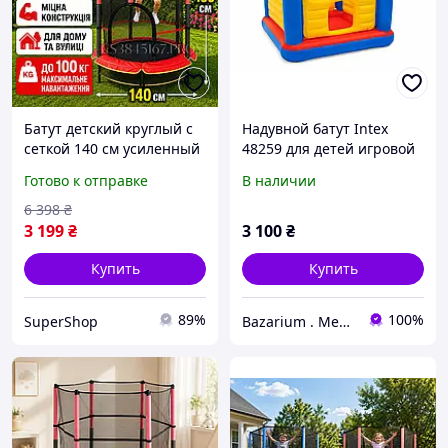
Батут детский круглый с
Надувной батут Intex
сеткой 140 см усиленный
48259 для детей игровой
для прыжков и фитнеса
центр, надувной замок
Готово к отправке
В наличии
на улице и в доме
6 398
₴
3 199
₴
3 100
₴
Купить
Купить
89%
100%
SuperShop
Bazarium . Место, где есть все