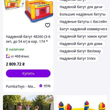
Надувной батут для дачи
Большие надувные батуты
Надувные батуты с бассейно
Батут надувной коммерческ
Надувной батут замок купить
Надувной батут 48260 (3-6
лет, до 54 кг) в кор. 174 *
Надувной батут для дома
174 * 112 см, детский
В наличии
Надувной батут Bestway
надувной батут для дома
468
от
₴
/мес
Надувной батут Intex
2 809
.72
₴
Купить
95%
PumbaToys - Магазин товаров для детей