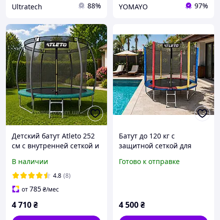
88%
97%
Ultratech
YOMAYO
Детский батут Atleto 252
Батут до 120 кг с
см с внутренней сеткой и
защитной сеткой для
лестницей зеленый /
активного отдыха
В наличии
Готово к отправке
Батут для дома, сада +
Детский батут лестницей
перчатки в подарок
для двора и дома
4.8
(8)
785
от
₴
/мес
4 710
₴
4 500
₴