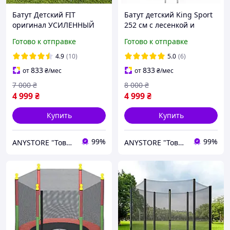
Батут Детский FIT
Батут детский King Sport
оригинал УСИЛЕННЫЙ
252 см c лесенкой и
130 кг 252 см с защитной
защитной сеткой
Готово к отправке
Готово к отправке
сеткой и лесенкой в
Спортивный
ПОДАРОК Спортивный
прыгательный батут для
4.9
(10)
5.0
(6)
батут для дома
дома и детей
833
833
от
₴
/мес
от
₴
/мес
7 000
₴
8 000
₴
4 999
₴
4 999
₴
Купить
Купить
99%
99%
ANYSTORE "Товары для дома и активного отдыха"
ANYSTORE "Товары для дома и активного отдыха"