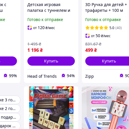
к с
Детская игровая
3D Ручка для детей +
иш
палатка с туннелем и
трафареты + 100 м
см
сухим бассейном 3-в-1,
пластика в подарок
вке
Готово к отправке
Готово к отправке
домик для девочек,
3DPen с LCD дисплеем
игровой комплекс для
3D Ручка Розовая | 3
120
от
₴
/мес
5.0
(40)
дома
ручка
50
от
₴
/мес
1 495
₴
831
.67
₴
1 196
₴
499
₴
ь
Купить
Купить
99%
94%
9
Head of Trends
Zipp
Подарок девочке 3 года
Подарок девочке 2 года
Девочке 4 года подарок
Новогодний подарок для девочки