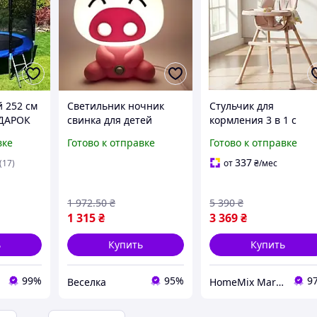
й 252 см
Светильник ночник
Стульчик для
ОДАРОК
свинка для детей
кормления 3 в 1 с
ой для
милый аксессуар с
регулируемым
вке
Готово к отправке
Готово к отправке
чный
мягким светом для
подносом для детей д
создания уюта в
15 кг Nukido розовый
337
(17)
от
₴
/мес
комнате FLAME
1 972
.50
₴
5 390
₴
1 315
₴
3 369
₴
ь
Купить
Купить
99%
95%
9
Веселка
HomeMix Market