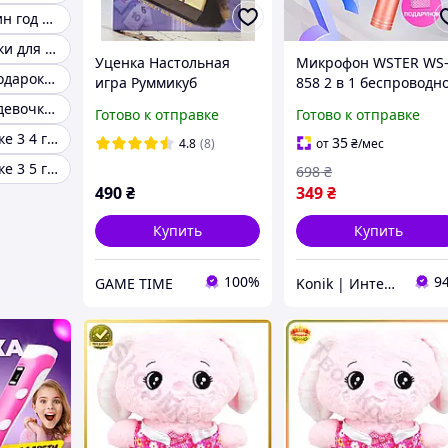
Подарок на один год девочке
Детские подарки для детей
Уценка Настольная
Микрофон WSTER WS
Интересный подарок девочке 5 лет
игра Руммикуб
858 2 в 1 беспроводн
(Rummikub) 2-4 игрока
аккумуляторный с
Идеи подарка девочке 8 лет
Готово к отправке
Готово к отправке
+ в подарок правила с
динамиком для карао
Подарок девочке 3 4 года
переводом
+ колонка на bluetoot
35
4.8
(8)
от
₴
/мес
Подарок для детей
Подарок девочке 3 5 года
698
₴
490
₴
349
₴
Купить
Купить
100%
9
GAME TIME
Konik | Интернет-магазин