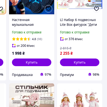
Настенная
LI Набор 6 подвесных
музыкальная
Lite Box фигурок "Дети
боксерская мишень
с Подарками в
Готово к отправке
Готово к отправке
интерактивный
розовом" 13см LIP77/R
тренажер для бокса
376
4.8
(98)
от
₴
/мес
груша взрослым и
200
от
₴
/мес
2 815
₴
детям с блютуз и
1 998
₴
2 255
₴
перчатками в подарок
Купить
Купить
0%
97%
98%
Продавашка
Преміум