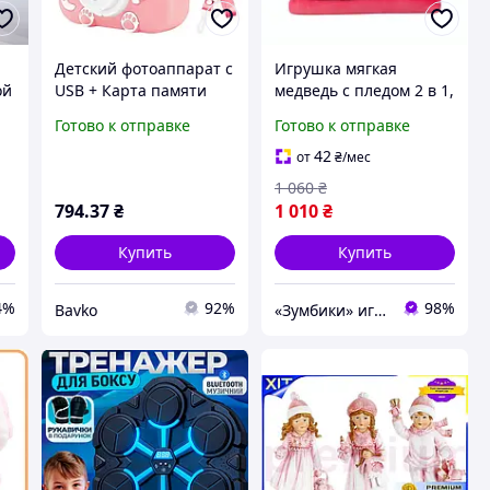
-
Детский фотоаппарат с
Игрушка мягкая
ой
USB + Карта памяти
медведь с пледом 2 в 1,
32GB / Фотокамера в
спящий плюшевый
Готово к отправке
Готово к отправке
ке
чехле для детей
мишка трансформер
h
подушка одеяло,
42
от
₴
/мес
подарок на праздник
1 060
₴
794
.37
₴
1 010
₴
Купить
Купить
4%
92%
98%
Bavko
«Зумбики» игрушки для детей