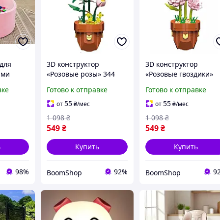
 для
3D конструктор
3D конструктор
ыми
«Розовые розы» 344
«Розовые гвоздики»
мплекте
детали цветы в горшке
403 детали цветы в
вке
Готово к отправке
Готово к отправке
из блоков крутой
горшке из блоков
ассейн
подарок для детей и
крутой подарок для
55
55
от
₴
/мес
от
₴
/мес
взрослых красивый
детей и взрослых
1 098
₴
1 098
₴
декор для дома qwr
милый декор для дом
549
₴
549
₴
qwr
ь
Купить
Купить
98%
92%
9
BoomShop
BoomShop