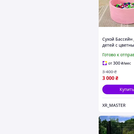
Сухой Бассейн
детей с цветн
шариками в ко
Готово к отпра
192шт,бассейн
манеж,сухой б
300
от
₴
/мес
РОЗОВЫЙ
3 400
₴
3 000
₴
Купит
XR_MASTER