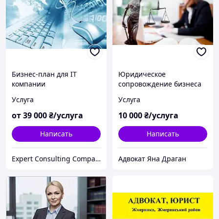
Бизнес-план для IT
Юридическое
компании
сопровождение бизнеса
пакет «Оптимальный»
Услуга
Услуга
от
39 000
₴/услуга
10 000
₴/услуга
Написать
Написать
Expert Consulting Company
Адвокат Яна Драган