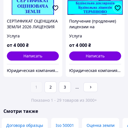
СЕРТИФИКАТ ОЦЕНЩИКА
Получение (продление)
ЗЕМЛИ 2026 ЛИЦЕНЗИЯ
лицензии на
ОЦЕНЩИКА ПОМОЩЬ В
строительство в Украине
Услуга
Услуга
ПОЛУЧЕНИИ
Строительная
СЕРТИФИКАТА Услуга
декларация Услуга
от
4 000
₴
от
4 000
₴
Написать
Написать
Юридическая компания TopExpert "Всеукраинский экспертно-лицензионный центр" Адвокаты
Юридическая компания TopExpert "Всеукраинский экспертно-лицензионный центр" Адвокаты
1
2
3
...
Показано 1 - 29 товаров из 3000+
Смотри также
Договора образцы
Iso 50001
Оценка земли