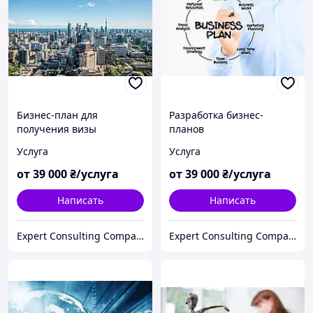
Бизнес-план для
Разработка бизнес-
получения визы
планов
Услуга
Услуга
от
39 000
₴/услуга
от
39 000
₴/услуга
Написать
Написать
Expert Consulting Company
Expert Consulting Company