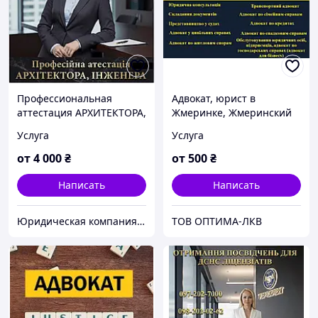
Профессиональная
Адвокат, юрист в
аттестация АРХИТЕКТОРА,
Жмеринке, Жмеринский
ИНЖЕНЕРА, инженера тех
район
Услуга
Услуга
надзора, эксперта,
сметчика.
от
4 000
₴
от
500
₴
Написать
Написать
Юридическая компания TopExpert "Всеукраинский экспертно-лицензионный центр" Адвокаты
ТОВ ОПТИМА-ЛКВ