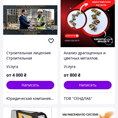
Строительная лицензия
Анализ драгоценных и
Строительная
цветных металлов.
декларация СС2, СС3
Химический состав
Услуга
Услуга
услуга
металлического изделия,
сплава.
от
4 000
₴
от
800
₴
Написать
Написать
Юридическая компания TopExpert "Всеукраинский экспертно-лицензионный центр" Адвокаты
ТОВ "СЕНДЛАБ"