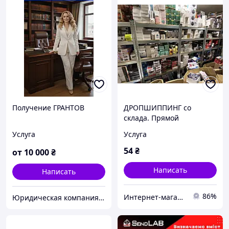
Получение ГРАНТОВ
ДРОПШИППИНГ со
склада. Прямой
Поставщик. ОПТ цены!
Услуга
Услуга
54
₴
от
10 000
₴
Написать
Написать
86%
Интернет-магазин "AVEON" - товары для всей семьи! Самые низкие цены!
Юридическая компания TopExpert "Всеукраинский экспертно-лицензионный центр" Адвокаты