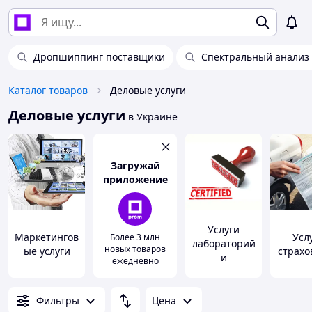
Дропшиппинг поставщики
Спектральный анализ
Каталог товаров
Деловые услуги
Деловые услуги
в Украине
Загружай
приложение
Услуги
Маркетингов
Усл
Более 3 млн
лабораторий
новых товаров
ые услуги
страхо
и
ежедневно
сертификаци
я товаров
Фильтры
Цена