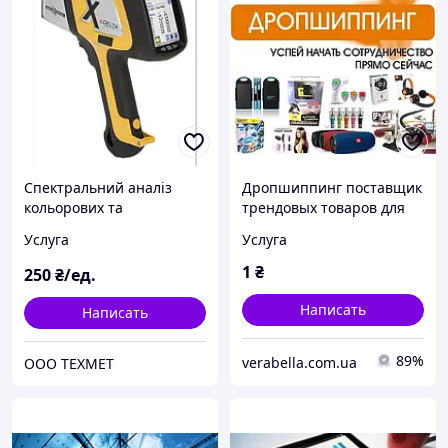
Спектральний аналіз
Дропшиппинг поставщик
кольорових та
трендовых товаров для
драгметалів.
магазинов prom.ua +
Услуга
Услуга
выгрузка опт/дроп
1
₴
250
₴/ед.
Написать
Написать
89%
verabella.com.ua
ООО ТЕХМЕТ