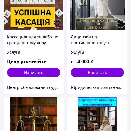
Кассационная жалоба по
Лицензия на
гражданскому делу
противопожарную
деятельность (МЧС)
Услуга
Услуга
услуга
Цену уточняйте
от
4 000
₴
Написать
Написать
Центр обжалования судебных решений
Юридическая компания TopExpert "Всеукраинский экспертно-лицензионный центр" Адвокаты