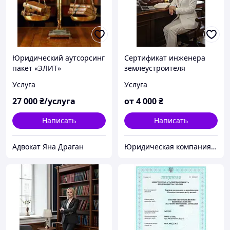
Юридический аутсорсинг
Сертификат инженера
пакет «ЭЛИТ»
землеустроителя
Услуга
Услуга
27 000
₴/услуга
от
4 000
₴
Написать
Написать
Адвокат Яна Драган
Юридическая компания TopExpert "Всеукраинский экспертно-лицензионный центр" Адвокаты