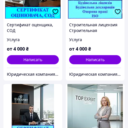
Сертификат оценщика,
Строительная лицензия
СОД
Строительная
декларация для Украине
Услуга
Услуга
CC2 CC3 УСЛУГА
от
4 000
₴
от
4 000
₴
Написать
Написать
Юридическая компания TopExpert "Всеукраинский экспертно-лицензионный центр" Адвокаты
Юридическая компания TopExpert "Всеукраинский экспертно-лицензионный центр" Адвокаты