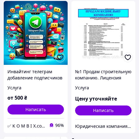
Инвайтинг телеграм
№1 Продам строительную
добавление подписчиков
компанию. Лицензия
в чат продвижение
бессрочная.
Услуга
Услуга
Telegram
от
500
₴
Цену уточняйте
Написать
Написать
96%
✅ K O M B I X.com.ua ✅
Юридическая компания TopExpert "Всеукраинский экспертно-лицензионный центр" Адвокаты