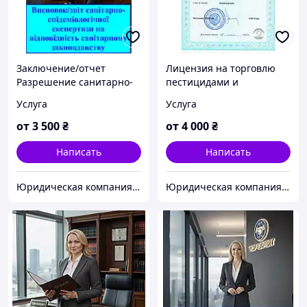
Заключение/отчет
Лицензия на торговлю
Разрешение санитарно-
пестицидами и
эпидемиологической
агрохимикатами Услуга
Услуга
Услуга
службы (СЭС)
от
3 500
₴
от
4 000
₴
Написать
Написать
Юридическая компания TopExpert "Всеукраинский экспертно-лицензионный центр" Адвокаты
Юридическая компания TopExpert "Всеукраинский экспертно-лицензионный центр" Адвокаты