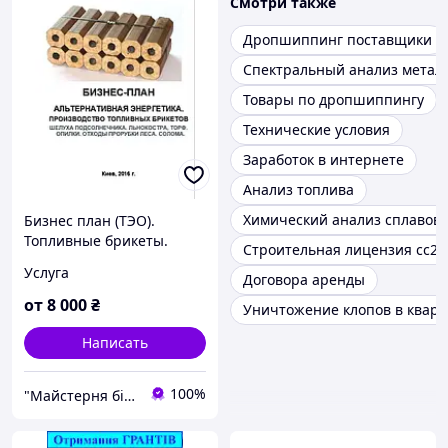
Смотри также
Дропшиппинг поставщики
Спектральный анализ метал
Товары по дропшиппингу
Технические условия
Заработок в интернете
Анализ топлива
Химический анализ сплавов
Бизнес план (ТЭО).
Топливные брикеты.
Строительная лицензия сс2
Производство.
Услуга
Договора аренды
Переработка отходов
сельского хозяйства.
от
8 000
₴
Уничтожение клопов в квар
Шелуха и лузга
Написать
100%
"Майстерня бізнес - планів"