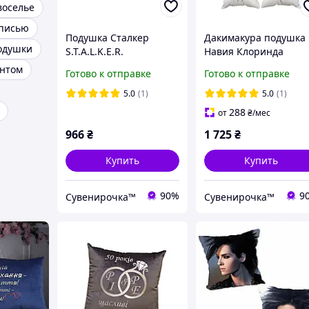
воселье
дписью
Подушка Сталкер
Дакимакура подушка
одушки
S.T.A.L.K.E.R.
Навия Клоринда
двухсторонняя 30х50
Геншин импакт
интом
Готово к отправке
Готово к отправке
см (pp0054)
Genshin Impact
двухсторонняя 40х10
5.0
(1)
5.0
(1)
см (dk0259)
288
от
₴
/мес
966
₴
1 725
₴
Купить
Купить
90%
9
Сувенирочка™
Сувенирочка™