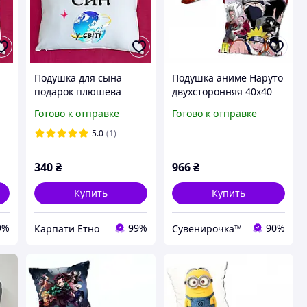
Подушка для сына
Подушка аниме Наруто
подарок плюшева
двухсторонняя 40х40
см (p0511)
Готово к отправке
Готово к отправке
5.0
(1)
340
₴
966
₴
Купить
Купить
9%
99%
90%
Карпати Етно
Сувенирочка™