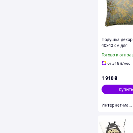
Подушка декор
40х40 см для
интерьера
Готово к отпра
318
от
₴
/мес
1 910
₴
Купит
Интернет-магазин "Soul-nutrition"