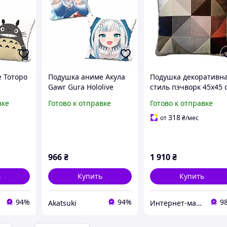
 Тоторо
Подушка аниме Акула
Подушка декоративн
Gawr Gura Hololive
стиль пэчворк 45х45 
 40х40
двухсторонняя 40х40
вке
Готово к отправке
Готово к отправке
см (p0434)
318
от
₴
/мес
966
₴
1 910
₴
ь
Купить
Купить
94%
94%
9
Akatsuki
Интернет-магазин "Soul-nutrition"