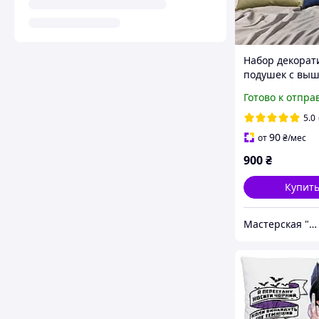
Набор декорат
подушек c вы
бежевый сини
Готово к отпра
мужу валентин
03771-1
5.0
90
от
₴
/мес
900
₴
Купит
Мастерская "Будет Шедевр"