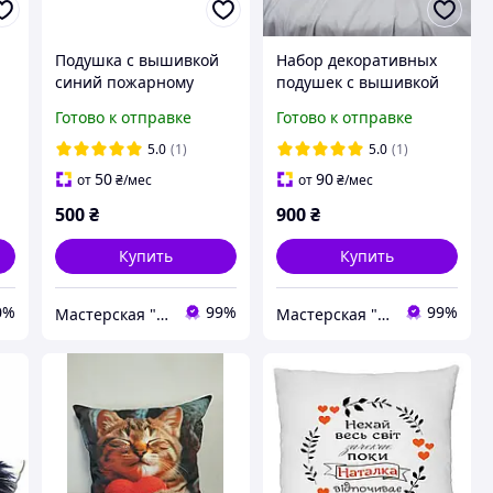
Подушка с вышивкой
Набор декоративных
синий пожарному
подушек c вышивкой
спасателю 02970
бордовый парню мужу
Готово к отправке
Готово к отправке
валентинка ukr 00293
0
5.0
(1)
5.0
(1)
50
90
от
₴
/мес
от
₴
/мес
500
₴
900
₴
Купить
Купить
0%
99%
99%
Мастерская "Будет Шедевр"
Мастерская "Будет Шедевр"