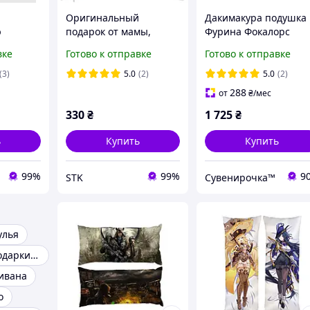
Оригинальный
Дакимакура подушка
ю
подарок от мамы,
Фурина Фокалорс
нтом
подушка с принтом
Геншин импакт
вке
Готово к отправке
Готово к отправке
ому"
"Моїй донечці"
Genshin Impact
двухсторонняя 40х10
(3)
5.0
(2)
5.0
(2)
см (dk0025)
288
от
₴
/мес
330
₴
1 725
₴
ь
Купить
Купить
99%
99%
9
STK
Сувенирочка™
улья
Прикольные подарки друзьям
ивана
о