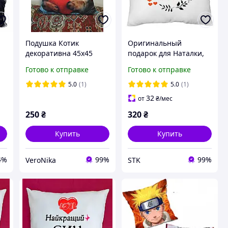
Подушка Котик
Оригинальный
декоративна 45х45
подарок для Наталки,
подушка с принтом
Готово к отправке
Готово к отправке
5.0
(1)
5.0
(1)
32
от
₴
/мес
250
₴
320
₴
Купить
Купить
4%
99%
99%
VeroNika
STK