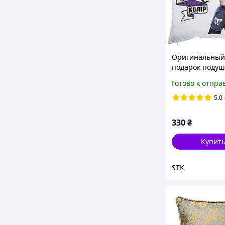
Оригинальный
подарок подуш
принтом Wedn
Готово к отпра
Венздей - 1
5.0
330
₴
Купит
STK