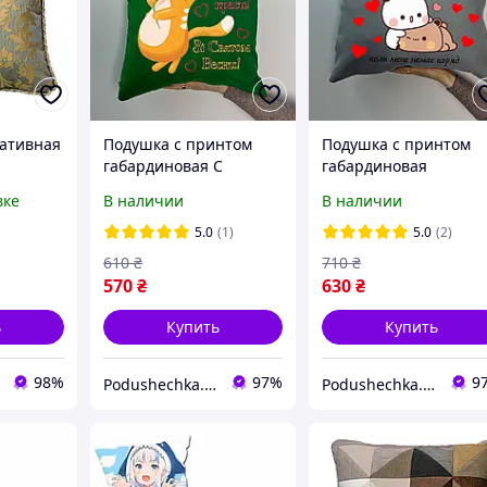
ативная
Подушка с принтом
Подушка с принтом
габардиновая С
габардиновая
праздником весны!
Обнимай, Бубу/Дуду,
вке
В наличии
В наличии
зеленая 35х35 (782)
серая 35х45 (747)
5.0
(1)
5.0
(2)
610
₴
710
₴
570
₴
630
₴
ь
Купить
Купить
98%
97%
9
Podushechka.Store
Podushechka.Store