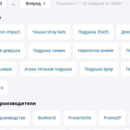
3
...
Вперед
Показано 1 - 29 товаров из 6000+
е
in impact
Чашка stray kids
Подушка 35х35
Дек
е девушка
Подушка чимин
Наволочка аниме
П
шевые
Атака титанов подушка
Подушка kpop
П
то
производители
производство
BioWorld
Presentville
PromoZP