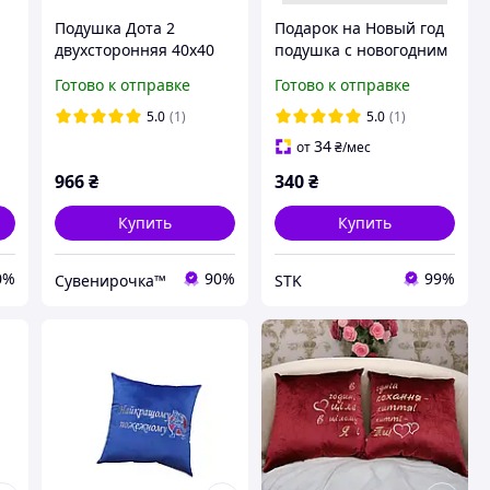
Подушка Дота 2
Подарок на Новый год
двухсторонняя 40х40
подушка с новогодним
см (p0104)
принтом коня 2026
Готово к отправке
Готово к отправке
0
5.0
(1)
5.0
(1)
34
от
₴
/мес
966
₴
340
₴
Купить
Купить
0%
90%
99%
Сувенирочка™
STK