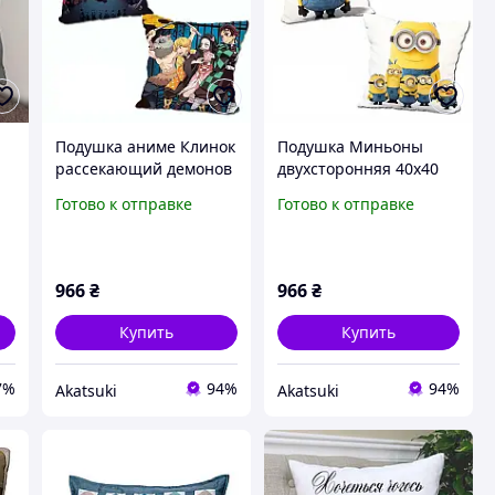
Подушка аниме Клинок
Подушка Миньоны
рассекающий демонов
двухсторонняя 40х40
двухсторонняя 40х40
см (p0345)
Готово к отправке
Готово к отправке
см (p0303)
966
₴
966
₴
Купить
Купить
7%
94%
94%
Akatsuki
Akatsuki