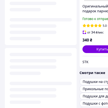
Оригинальный
подарок парн
подушка с при
Готово к отпра
"Моему любим
5.0
34
от
₴
/мес
340
₴
Купит
STK
Смотри также
Подушки на ст
Подушки для д
Подушки с фот