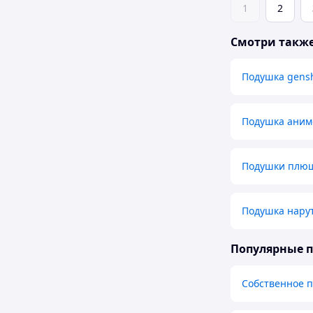
1
2
Смотри такж
Подушка gensh
Подушка аним
Подушки плю
Подушка нару
Популярные 
Собственное 