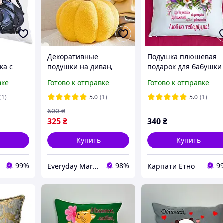
Декоративные
Подушка плюшевая
ка с
подушки на диван,
подарок для бабушки
esday
подушка тыква 1 шт, 20
вке
Готово к отправке
Готово к отправке
см в оранжевом цвете
(1)
5.0
(1)
5.0
(1)
600
₴
325
₴
340
₴
ь
Купить
Купить
99%
98%
9
Everyday Market
Карпати Етно