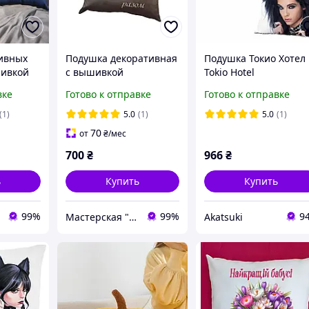
ивных
Подушка декоративная
Подушка Токио Хотел
шивкой
c вышивкой
Tokio Hotel
й парню
коричневый на
двухсторонняя 40х40
вке
Готово к отправке
Готово к отправке
ка ukr
годовщину свадьбы ukr
см (p0215)
00140
(1)
5.0
(1)
5.0
(1)
70
от
₴
/мес
700
₴
966
₴
ь
Купить
Купить
99%
99%
9
Мастерская "Будет Шедевр"
Akatsuki