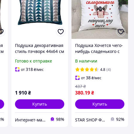
ая
Подушка декоративная
Подушка Хочется чего-
см
стиль пэчворк 44х64 см
нибудь сладенького с
(1837)
принтом 33х33
Готово к отправке
В наличии
318
от
₴
/мес
4.8
(4)
38
от
₴
/мес
437
₴
1 910
₴
380
.19
₴
Купить
Купить
8%
98%
92%
Интернет-магазин "Soul-nutrition"
STAR SHOP Фотосувениры