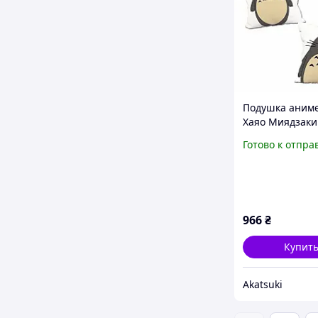
Подушка аниме
Хаяо Миядзаки
двухсторонняя
Готово к отпра
см (p0346)
966
₴
Купит
Akatsuki