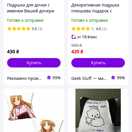
Подушка для дочки с
Декоративная подушка
именем Вашей дочери
плюшева подарок с
принтом Пушин Pusheen
Готово к отправке
Готово к отправке
5.0
(3)
4.0
(2)
18
от
₴
/мес
500
₴
430
₴
420
₴
Купить
Купить
99%
99%
Рекламно-производственная компания "Илюзион"
Geek Stuff — магазин аниме, гиков, Kpop товаров. Сувениры с вашим принтом и полиграфия