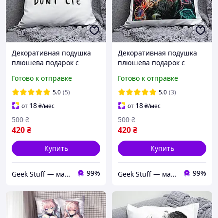
Декоративная подушка
Декоративная подушка
плюшева подарок с
плюшева подарок с
принтом Stranger things
принтом Stranger things
Готово к отправке
Готово к отправке
Очень странные дела
Очень странные дела
5.0
(5)
5.0
(3)
18
18
от
₴
/мес
от
₴
/мес
500
₴
500
₴
420
₴
420
₴
Купить
Купить
99%
99%
Geek Stuff — магазин аниме, гиков, Kpop товаров. Сувениры с вашим принтом и полиграфия
Geek Stuff — магазин аниме, гиков, Kpop товаров. Сувениры с вашим принтом и полиграфия