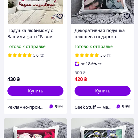
Подушка любимому c
Декоративная подушка
Вашими фото "Разом
плюшева подарок с
назавжди"
принтом kpop Blackpink
Готово к отправке
Готово к отправке
Блэкпинк
5.0
(2)
5.0
(1)
18
от
₴
/мес
500
₴
430
₴
420
₴
Купить
Купить
99%
99%
Рекламно-производственная компания "Илюзион"
Geek Stuff — магазин аниме, гиков, Kpop товаров. Сувениры с вашим принтом и полиграфия