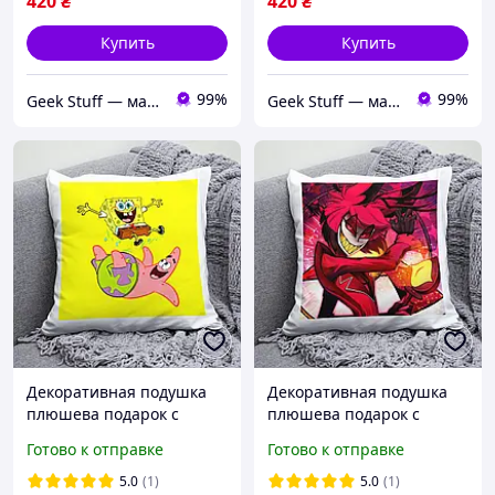
420
₴
420
₴
Купить
Купить
99%
99%
Geek Stuff — магазин аниме, гиков, Kpop товаров. Сувениры с вашим принтом и полиграфия
Geek Stuff — магазин аниме, гиков, Kpop товаров. Сувениры с вашим принтом и полиграфия
Декоративная подушка
Декоративная подушка
плюшева подарок с
плюшева подарок с
принтом Губка Боб
принтом Отель Хазбин
Готово к отправке
Готово к отправке
SpongeBob
Hazbin Hotel
5.0
(1)
5.0
(1)