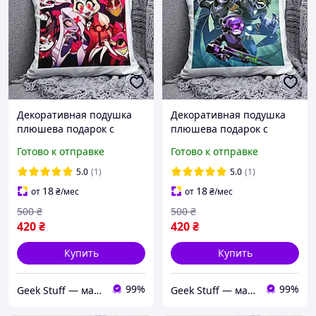
Декоративная подушка
Декоративная подушка
плюшева подарок с
плюшева подарок с
принтом Отель Хазбин
принтом Дроны Убийцы
Готово к отправке
Готово к отправке
Hazbin Hotel
Murder Drones
5.0
(1)
5.0
(1)
18
18
от
₴
/мес
от
₴
/мес
500
₴
500
₴
420
₴
420
₴
Купить
Купить
99%
99%
Geek Stuff — магазин аниме, гиков, Kpop товаров. Сувениры с вашим принтом и полиграфия
Geek Stuff — магазин аниме, гиков, Kpop товаров. Сувениры с вашим принтом и полиграфия