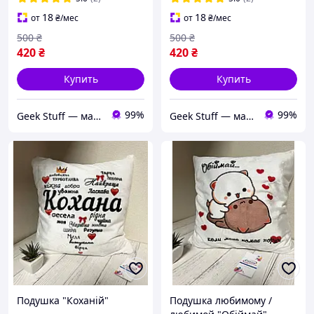
18
18
от
₴
/мес
от
₴
/мес
500
₴
500
₴
420
₴
420
₴
Купить
Купить
99%
99%
Geek Stuff — магазин аниме, гиков, Kpop товаров. Сувениры с вашим принтом и полиграфия
Geek Stuff — магазин аниме, гиков, Kpop товаров. Сувениры с вашим принтом и полиграфия
Подушка "Коханій"
Подушка любимому /