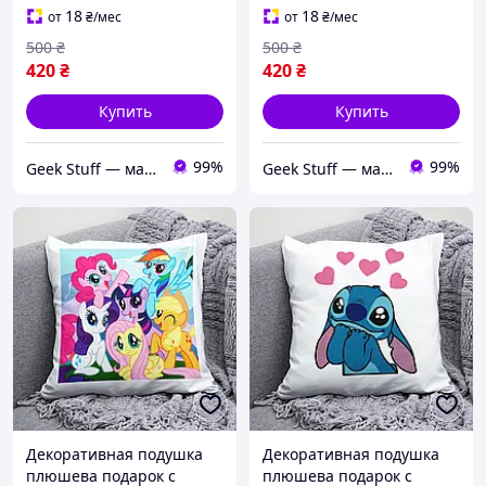
18
18
от
₴
/мес
от
₴
/мес
500
₴
500
₴
420
₴
420
₴
Купить
Купить
99%
99%
Geek Stuff — магазин аниме, гиков, Kpop товаров. Сувениры с вашим принтом и полиграфия
Geek Stuff — магазин аниме, гиков, Kpop товаров. Сувениры с вашим принтом и полиграфия
Декоративная подушка
Декоративная подушка
плюшева подарок с
плюшева подарок с