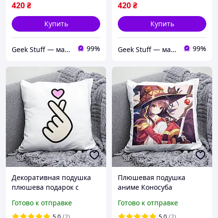
420
₴
420
₴
Купить
Купить
99%
99%
Geek Stuff — магазин аниме, гиков, Kpop товаров. Сувениры с вашим принтом и полиграфия
Geek Stuff — магазин аниме, гиков, Kpop товаров. Сувениры с вашим принтом и полиграфия
Декоративная подушка
Плюшевая подушка
плюшева подарок с
аниме Коносуба
принтом kpop BTS БТС
KonoSuba Этот
Готово к отправке
Готово к отправке
idol
замечательный мир!
5.0
(2)
5.0
(2)