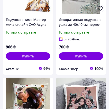
Подушка аниме Мастер
Декоративная подушка с
меча онлайн САО Асуна
ушками 40х40 см черно-
двухсторонняя 40х40 см
белая
Готово к отправке
Готово к отправке
(p0487)
70
от
₴
/мес
966
₴
700
₴
Купить
Купить
94%
100%
Akatsuki
Mavkа.shop