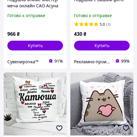
меча онлайн САО Асуна
двухсторонняя 40х40 см
Готово к отправке
Готово к отправке
(p0487)
5.0
(3)
966
₴
430
₴
Купить
Купить
91%
99%
Сувенирочка™
Рекламно-производственная компания "Илюзион"