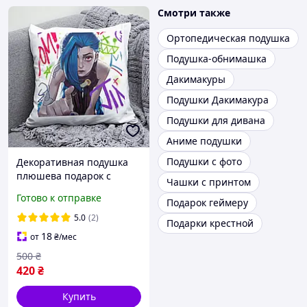
Смотри также
Ортопедическая подушка
Подушка-обнимашка
Дакимакуры
Подушки Дакимакура
Подушки для дивана
Аниме подушки
Подушки с фото
Декоративная подушка
плюшева подарок с
Чашки с принтом
принтом Arcane League of
Готово к отправке
Подарок геймеру
Legends
5.0
(2)
Подарки крестной
18
от
₴
/мес
500
₴
420
₴
Купить