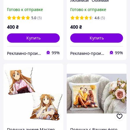
любимой "Обіймай"
Готово к отправке
Готово к отправке
5.0
(5)
4.6
(5)
400
₴
400
₴
Купить
Купить
99%
99%
Рекламно-производственная компания "Илюзион"
Рекламно-производственная компания "Илюзион"
Подушка аниме Мастер
Подушка c Вашим фото