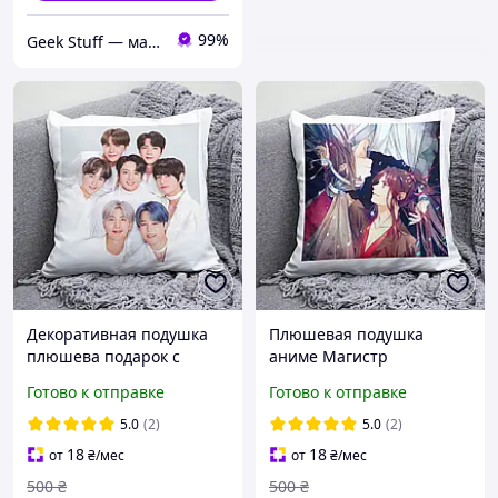
99%
Geek Stuff — магазин аниме, гиков, Kpop товаров. Сувениры с вашим принтом и полиграфия
Декоративная подушка
Плюшевая подушка
плюшева подарок с
аниме Магистр
принтом kpop BTS БТС
Дьявольского Культа Mo
Готово к отправке
Готово к отправке
idol
Dao Zu Shi
5.0
(2)
5.0
(2)
18
18
от
₴
/мес
от
₴
/мес
500
₴
500
₴