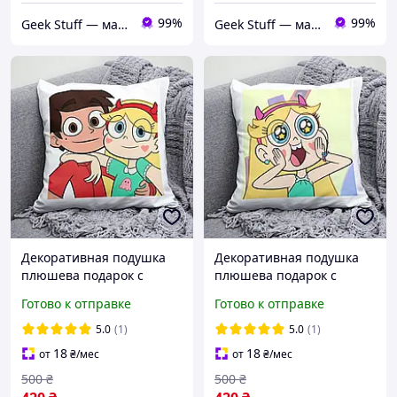
99%
99%
Geek Stuff — магазин аниме, гиков, Kpop товаров. Сувениры с вашим принтом и полиграфия
Geek Stuff — магазин аниме, гиков, Kpop товаров. Сувениры с вашим принтом и полиграфия
Декоративная подушка
Декоративная подушка
плюшева подарок с
плюшева подарок с
принтом Стар против сил
принтом Стар против сил
Готово к отправке
Готово к отправке
зла Star vs the Forces of
зла Star vs the Forces of
Evil
Evil
5.0
(1)
5.0
(1)
18
18
от
₴
/мес
от
₴
/мес
500
₴
500
₴