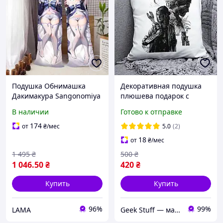
Подушка Обнимашка
Декоративная подушка
Дакимакура Sangonomiya
плюшева подарок с
Kokom Подушка для
принтом The Last of Us
В наличии
Готово к отправке
обнимания для сна аниме
174
от
₴
/мес
5.0
(2)
18
от
₴
/мес
1 495
₴
500
₴
1 046
.50
₴
420
₴
Купить
Купить
96%
99%
LAMA
Geek Stuff — магазин аниме, гиков, Kpop товаров. Сувениры с вашим принтом и полиграфия