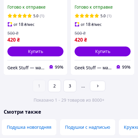
принтом Май Литл Пони
принтом Стич Lilo & Stitch
Готово к отправке
Готово к отправке
My Little Pony
5.0
(1)
5.0
(1)
18
18
от
₴
/мес
от
₴
/мес
500
₴
500
₴
420
₴
420
₴
Купить
Купить
99%
99%
Geek Stuff — магазин аниме, гиков, Kpop товаров. Сувениры с вашим принтом и полиграфия
Geek Stuff — магазин аниме, гиков, Kpop товаров. Сувениры с вашим принтом и полиграфия
1
2
3
...
Показано 1 - 29 товаров из 8000+
Смотри также
Подушка новогодняя
Подушки с надписью
Кружк