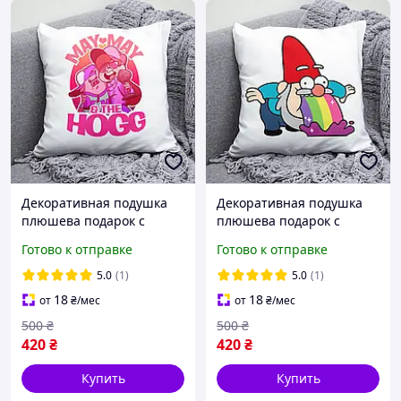
Декоративная подушка
Декоративная подушка
плюшева подарок с
плюшева подарок с
принтом Gravity Falls
принтом Gravity Falls
Готово к отправке
Готово к отправке
Гравити фолз Пухля
Гравити фолз Гном
5.0
(1)
5.0
(1)
18
18
от
₴
/мес
от
₴
/мес
500
₴
500
₴
420
₴
420
₴
Купить
Купить