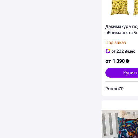
Дакимакура по
обнимашка «Б
пива. Glass of 
Под заказ
232
от
₴
/мес
от
1 390
₴
Купит
PromoZP