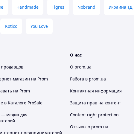
se
Handmade
Tigres
Nobrand
Украина ТД
Kotico
You Love
О нас
 продавцов
О prom.ua
ернет-магазин
на Prom
Работа в prom.ua
авать на Prom
Контактная информация
 в Каталоге ProSale
Защита прав на контент
 — медиа для
Content right protection
ателей
Отзывы о prom.ua
 интернет-предпринимателей