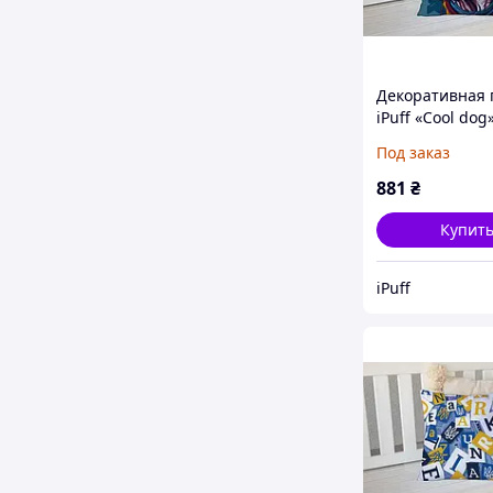
Декоративная 
iPuff «Cool dog
см, флок, с пе
Под заказ
обеих сторон
881
₴
Купит
iPuff