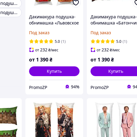
Декоративные подушки с фото
Декоративные подушки микс
Дакимакура подушка-
Дакимакура подушка
обнимашка «Львовское
обнимашка «Батончи
Рождественское. Пиво»
Сникерс. Snickers»
Под заказ
Под заказ
5.0
(1)
5.0
(1)
232
232
от
₴
/мес
от
₴
/мес
от
1 390
₴
от
1 390
₴
Купить
Купить
94%
9
PromoZP
PromoZP