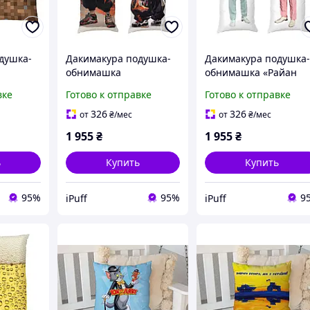
душка-
Дакимакура подушка-
Дакимакура подушка
обнимашка
обнимашка «Райан
кстура.
«Истребитель демонов.
Гослинг в розовом и
вке
Готово к отправке
Готово к отправке
ардин
Персонаж. Demon
мятном костюме. Rya
Slayer. Kimetsu no Yaib»
Gosling» габардин
326
326
от
₴
/мес
от
₴
/мес
габардин 150х50 см
150х50 см
1 955
₴
1 955
₴
ь
Купить
Купить
95%
95%
9
iPuff
iPuff