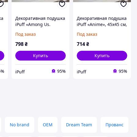
ка
Декоративная подушка
Декоративная подушка
iPuff «Among Us.
iPuff «Anime», 45х45 см,
Murder», 45х45 см,
плюш, односторонняя
Под заказ
Под заказ
флок, односторонняя
798
₴
714
₴
Купить
Купить
5%
95%
95%
iPuff
iPuff
No brand
OEM
Dream Team
Прованс