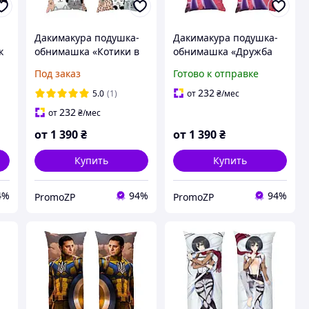
-
Дакимакура подушка-
Дакимакура подушка-
к
обнимашка «Котики в
обнимашка «Дружба
наушниках. Паттерн»
это чудо. My Little
Под заказ
Готово к отправке
Pony»
232
5.0
(1)
от
₴
/мес
232
от
₴
/мес
от
1 390
₴
от
1 390
₴
Купить
Купить
4%
94%
94%
PromoZP
PromoZP