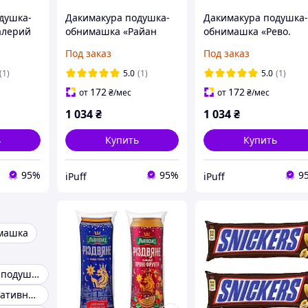
душка-
Дакимакура подушка-
Дакимакура подушка
алерий
обнимашка «Райан
обнимашка «Рево.
Гослинг в розовом и
Revo» габардин 70х30
Под заказ
Под заказ
ующий
мятном костюме. Ryan
см
 180х60
Gosling» габардин
(1)
5.0
(1)
5.0
(1)
70х30 см
172
172
от
₴
/мес
от
₴
/мес
1 034
₴
1 034
₴
ь
Купить
Купить
95%
95%
9
iPuff
iPuff
машка
Декоротивные подушки
Подушка декоративная 45х45