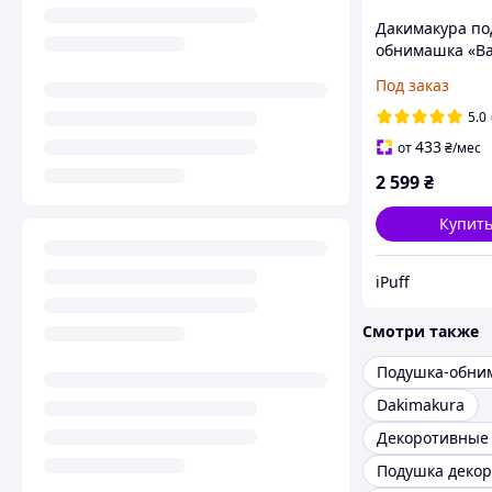
Дакимакура по
обнимашка «В
Залужный.
Под заказ
Главнокоманд
ВСУ» габардин
5.0
см
433
от
₴
/мес
2 599
₴
Купит
iPuff
Смотри также
Подушка-обни
Dakimakura