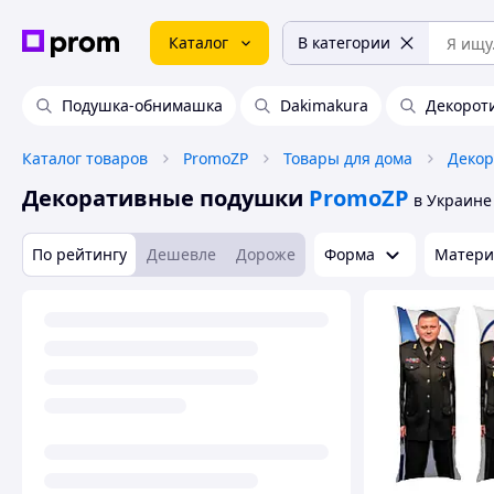
Каталог
В категории
Подушка-обнимашка
Dakimakura
Декорот
Каталог товаров
PromoZP
Товары для дома
Декор
Декоративные подушки
PromoZP
в Украине
По рейтингу
Дешевле
Дороже
Форма
Матери