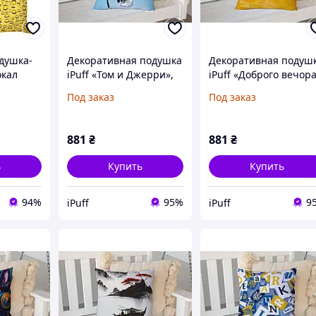
душка-
Декоративная подушка
Декоративная подуш
окал
iPuff «Том и Джерри»,
iPuff «Доброго вечора
beer»
45х45 см, флок, с
ми з України!» (марка)
Под заказ
Под заказ
печатью с обеих
45х45 см, флок, с
сторон
печатью с обеих
сторон
881
₴
881
₴
ь
Купить
Купить
94%
95%
9
iPuff
iPuff