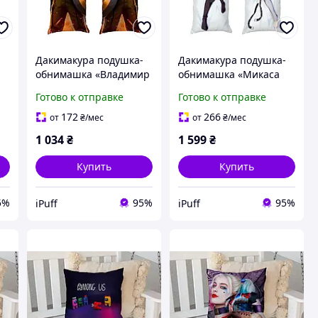
-
Дакимакура подушка-
Дакимакура подушка-
обнимашка «Владимир
обнимашка «Микаса
Зеленский. Капитан
Аккерман. Attack on
Готово к отправке
Готово к отправке
n
Украина» габардин
Titan» габардин 120х40
70х30 см
см
172
266
от
₴
/мес
от
₴
/мес
1 034
₴
1 599
₴
Купить
Купить
5%
95%
95%
iPuff
iPuff