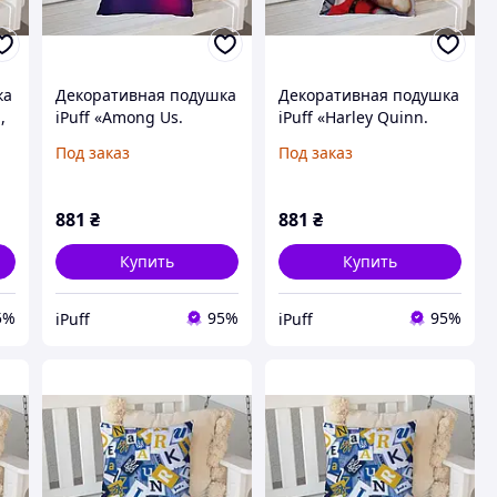
ка
Декоративная подушка
Декоративная подушка
,
iPuff «Among Us.
iPuff «Harley Quinn.
,
Murder», 45х45 см,
Bit», 45х45 см, флок, с
Под заказ
Под заказ
флок, с печатью с
печатью с обеих
обеих сторон
сторон
881
₴
881
₴
Купить
Купить
5%
95%
95%
iPuff
iPuff