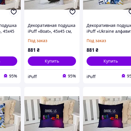
подушка
Декоративная подушка
Декоративная подуш
», 45х45
iPuff «Boat», 45х45 см,
iPuff «Ukraine алфави
чатью с
флок, с печатью с
голубая, 45х45 см,
Под заказ
Под заказ
обеих сторон
флок, с печатью с
обеих сторон
881
₴
881
₴
ь
Купить
Купить
95%
95%
9
iPuff
iPuff