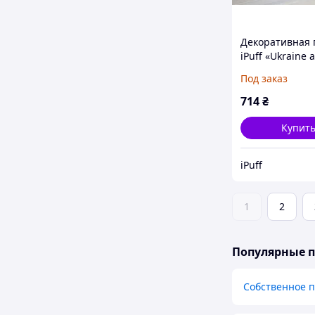
Декоративная 
iPuff «Ukraine
голубая, 45х45 
Под заказ
плюш, одност
714
₴
Купит
iPuff
1
2
Популярные 
Собственное 