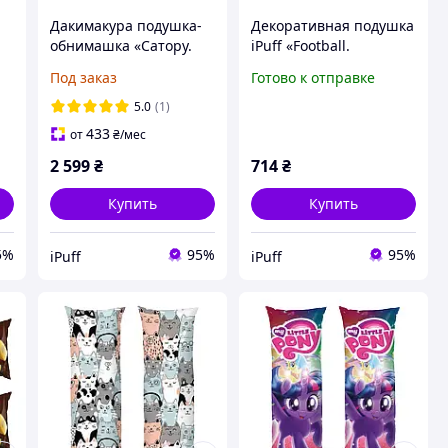
-
Дакимакура подушка-
Декоративная подушка
обнимашка «Сатору.
iPuff «Football.
Jujutsu Kaisen. Satoru
Barcelona» 1, 45х45 см,
Под заказ
Готово к отправке
Gojo» габардин 180х60
плюш, односторонняя
см
5.0
(1)
433
от
₴
/мес
2 599
₴
714
₴
Купить
Купить
5%
95%
95%
iPuff
iPuff