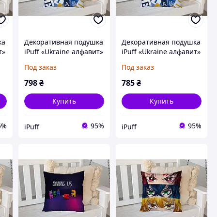
ка
Декоративная подушка
Декоративная подушка
т»
iPuff «Ukraine алфавит»
iPuff «Ukraine алфавит»
голубая, 45х45 см,
голубая, 45х45 см,
Под заказ
Под заказ
флок, односторонняя
плюш, с печатью с
обеих сторон
798
₴
785
₴
Купить
Купить
5%
95%
95%
iPuff
iPuff