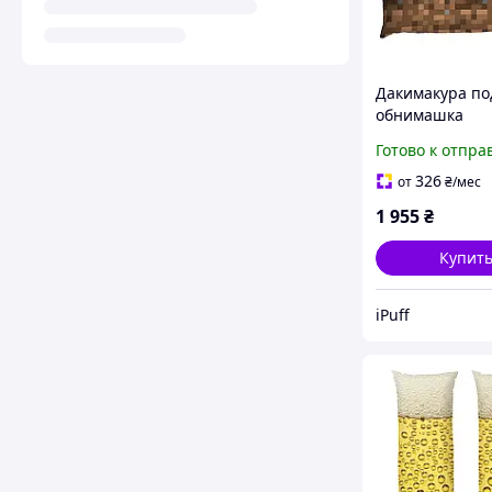
Дакимакура по
обнимашка
«Майнкрафт. Те
Готово к отпра
Minecraft» габ
150х50 см
326
от
₴
/мес
1 955
₴
Купит
iPuff