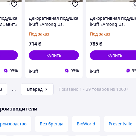
подушка
Декоративная подушка
Декоративная подуш
 алфавит»
iPuff «Among Us.
iPuff «Among Us.
см,
Murder», 45х45 см,
Murder», 45х45 см,
Под заказ
Под заказ
оронняя
плюш, односторонняя
плюш, с печатью с
обеих сторон
714
₴
785
₴
ь
Купить
Купить
95%
95%
9
iPuff
iPuff
3
...
Вперед
Показано 1 - 29 товаров из 1000+
производители
производство
Без бренда
BioWorld
Presentville