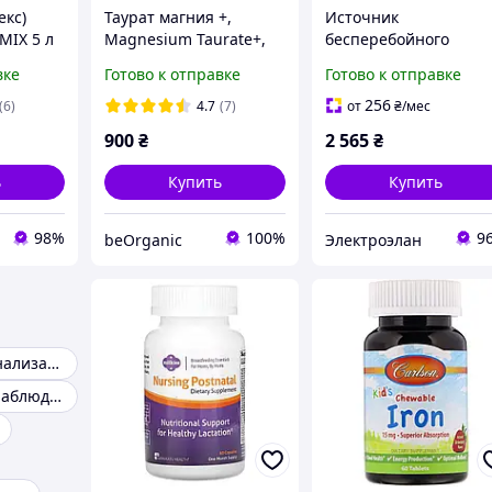
екс)
Таурат магния +,
Источник
MIX 5 л
Magnesium Taurate+,
бесперебойного
слей и
KAL, 400 мг, 90 таблеток
питания UPS SKE POE
вке
Готово к отправке
Готово к отправке
ейне
(200 мг на таблетку)
432N 8800mAh
5V/9V/12V/15V/24V/PoE
256
(6)
4.7
(7)
от
₴
/мес
Li-ion 4*2.2Ah, для
900
₴
2 565
₴
роутера
ь
Купить
Купить
98%
100%
9
beOrganic
Электроэлан
Охранный сигнализация
Камера видеонаблюденя