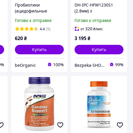
Пробиотики
DH-IPC-HFW1230S1
(ацидофильные
(2.8мм) з
n,
лактобактерии), L.
відеоаналітикою для
Готово к отправке
Готово к отправке
ок
Reuteri Plus, Swanson,
системи
30 вегетарианских
відеоспостереження
320
4.4
(5)
от
₴
/мес
капсул с ЭМБО
620
₴
3 195
₴
Купить
Купить
0%
100%
99%
beOrganic
Bezpeka-SHOP (Гипермаркет по БЕЗОПАСНОСТИ)