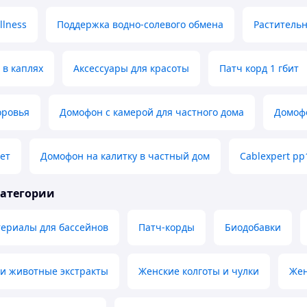
llness
Поддержка водно-солевого обмена
Раститель
 в каплях
Аксессуары для красоты
Патч корд 1 гбит
оровья
Домофон с камерой для частного дома
Домофо
ет
Домофон на калитку в частный дом
Cablexpert pp
категории
териалы для бассейнов
Патч-корды
Биодобавки
 и животные экстракты
Женские колготы и чулки
Жен