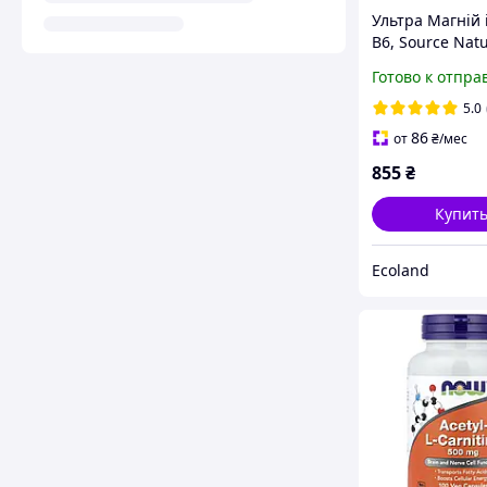
Ультра Магній 
В6, Source Natu
таблеток
Готово к отпра
5.0
86
от
₴
/мес
855
₴
Купит
Ecoland