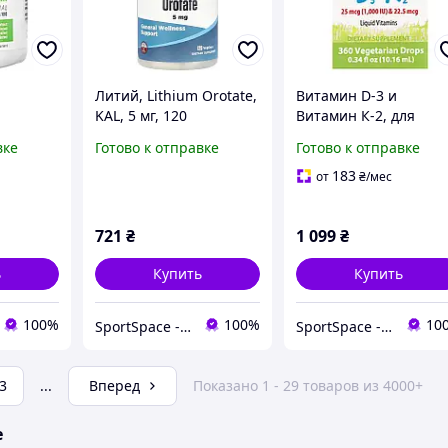
Литий, Lithium Orotate,
Витамин D-3 и
KAL, 5 мг, 120
Витамин К-2, для
ла 100,
вегетарианских капсул
детей, Super Daily
вке
Готово к отправке
Готово к отправке
act,
D3+K2, Carlson,
 Formula
жидкость, 25 мкг (100
183
от
₴
/мес
МЕ) и 22,5 мкг, 10,16 
721
₴
1 099
₴
ь
Купить
Купить
100%
100%
10
SportSpace - Спортивное питание и витамины!
SportSpace - Спортивное питание и витамины!
3
...
Вперед
Показано 1 - 29 товаров из 4000+
е