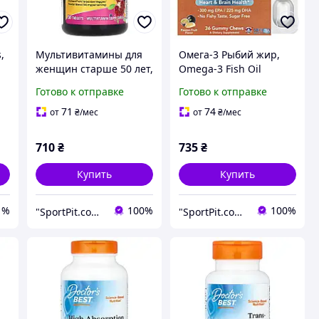
,
Мультивитамины для
Омега-3 Рыбий жир,
женщин старше 50 лет,
Omega-3 Fish Oil
ул
Alive! Women's 50+,
Gummy Chews, NOW
Готово к отправке
Готово к отправке
Nature's Way, 50
Foods, вкус маракуйи,
таблеток
36 жевательных
71
74
от
₴
/мес
от
₴
/мес
конфет
710
₴
735
₴
Купить
Купить
1%
100%
100%
"SportPit.com.ua"- Интернет-магазин спортивного питания.
"SportPit.com.ua"- Интернет-магазин спортивного питания.