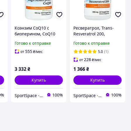
Коэнзим CoQ10 с
Ресвератрол, Trans-
биоперином, CoQ10
Resveratrol 200,
with BioPerine, Doctor's
Doctor's Best, 200 мг, 60
Готово к отправке
Готово к отправке
Best, 100 мг, 360 капсул
вегетарианских капсул
0
555
от
₴
/мес
5.0
(1)
мл
228
от
₴
/мес
3 332
₴
1 366
₴
Купить
Купить
0%
100%
100%
SportSpace - Спортивное питание и витамины!
SportSpace - Спортивное питание и витамины!