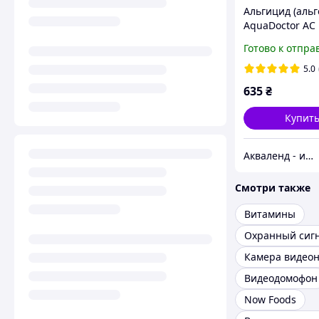
Альгицид (альг
AquaDoctor AC 
против водоро
Готово к отпра
зелени в басс
5.0
635
₴
Купит
Акваленд - интернет магазин
Смотри также
Витамины
Видеодомофон
Now Foods