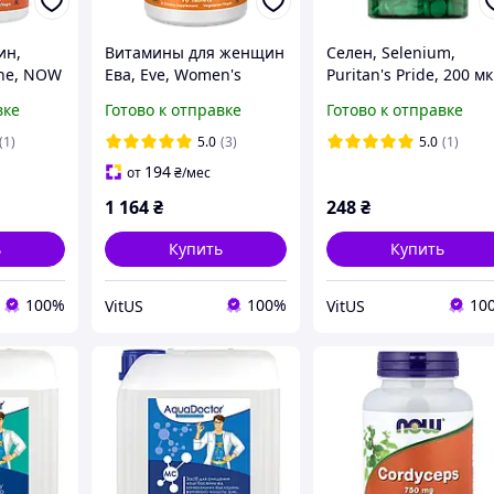
ин,
Витамины для женщин
Селен, Selenium,
ine, NOW
Ева, Eve, Women's
Puritan's Pride, 200 мк
100
Multi, Now Foods,
100 таблеток
вке
Готово к отправке
Готово к отправке
х капсул
превосходный
комплекс, 90 таблеток
(1)
5.0
(3)
5.0
(1)
194
от
₴
/мес
1 164
₴
248
₴
ь
Купить
Купить
100%
100%
10
VitUS
VitUS