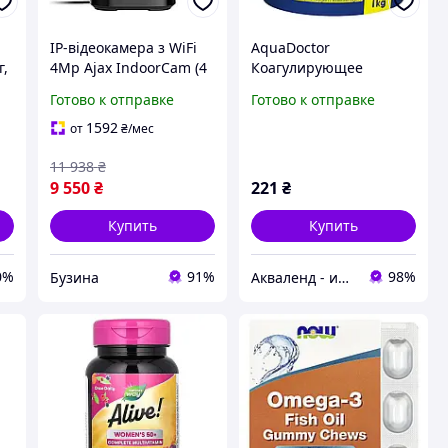
IP-відеокамера з WiFi
AquaDoctor
г,
4Mp Ajax IndoorCam (4
Коагулирующее
Mp) Black з мікрофоном
средство в гранулах
Готово к отправке
Готово к отправке
(26-00568)
AquaDoctor FL-1 кг
1592
от
₴
/мес
11 938
₴
9 550
₴
221
₴
Купить
Купить
0%
91%
98%
Бузина
Акваленд - интернет магазин