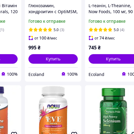
і Вітамін
Глюкозамин,
L-теанін, L-Theanine,
rals, 120
хондроитин с OptiMSM,
Now Foods, 100 мг, 90
Glucosamine
вегетаріанських капс
вке
Готово к отправке
Готово к отправке
Chondroitin MSM,
Doctor's Best, 120
(1)
5.0
(3)
5.0
(4)
вегетарианских капсул
100
74
от
₴
/мес
от
₴
/мес
995
₴
745
₴
ь
Купить
Купить
100%
100%
10
Ecoland
Ecoland