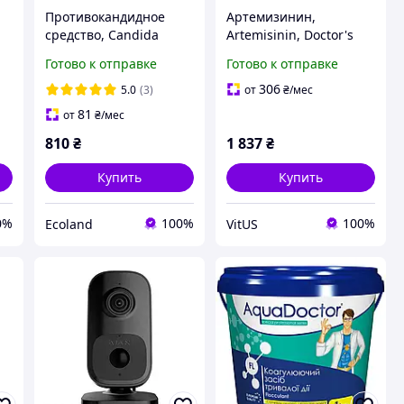
Противокандидное
Артемизинин,
средство, Candida
Artemisinin, Doctor's
ул
Support, Now Foods, 90
Best, 100 мг, 90 капсул
Готово к отправке
Готово к отправке
вегетарианских капсул
306
5.0
(3)
от
₴
/мес
81
от
₴
/мес
810
₴
1 837
₴
Купить
Купить
0%
100%
100%
Ecoland
VitUS