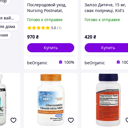
тор
Послеродовой уход,
Залізо Дитяче, 15 мг,
Nursing Postnatal,
смак полуниці, Kid's
Fairhaven Health,
Chewable Iron, Carlso
Камера уличная вайфай
Готово к отправке
Готово к отправке
Milkies, 60 капсул
60 жувальних таблет
ля дома
5.0
(1)
ения
970
₴
420
₴
Купить
Купить
100%
10
beOrganic
beOrganic