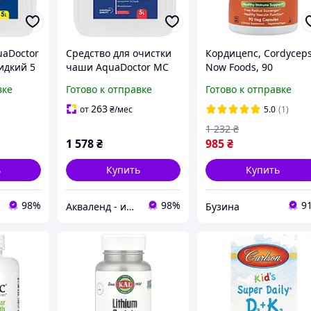
uaDoctor
Средство для очистки
Кордицепс, Cordyceps
идкий 5
чаши AquaDoctor MC
Now Foods, 90
MineralCleaner 5 л
вегетарианских капс
вке
Готово к отправке
Готово к отправке
(750 мг на капсулу)
263
от
₴
/мес
5.0
(1)
1 232
₴
1 578
₴
985
₴
ь
Купить
Купить
98%
98%
9
Акваленд - интернет магазин
Бузина