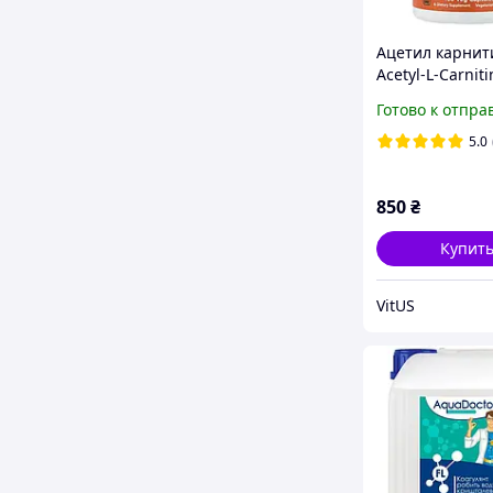
Ацетил карнит
Acetyl-L-Carnit
Foods, 500 мг, 
Готово к отпра
вегетариански
5.0
850
₴
Купит
VitUS