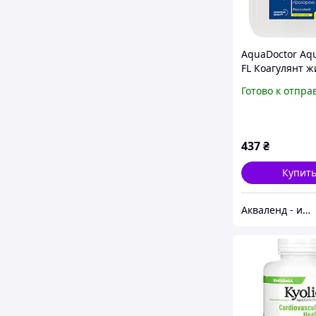
AquaDoctor Aq
FL Коагулянт ж
л
Готово к отпра
437
₴
Купит
Акваленд - интернет магазин