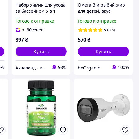
Набор химии для ухода
Омега-3 и рыбий жир
за бассейном 5 в 1
для детей, вкус
-
Комплексная химия
клубники, Kid's Omega-
Готово к отправке
Готово к отправке
для бассейна
3 Fish Oil, California
,
Gold Nutrition, 60
90
от
₴
/мес
5.0
(5)
желатиновых капсул
897
₴
570
₴
Купить
Купить
6%
98%
100%
Акваленд - интернет магазин
beOrganic