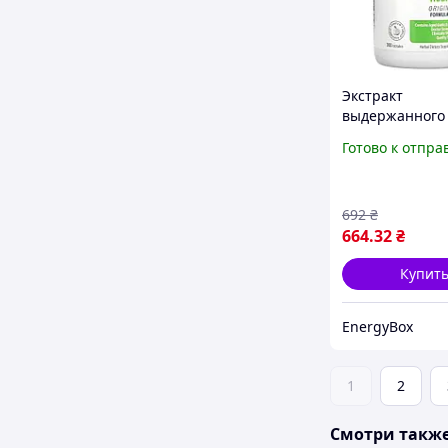
Экстракт
выдержанного
чеснока, форму
Готово к отпра
Aged Garlic Extr
Cardiovascular,
100, Kyolic, 300
692
₴
664
.32
₴
Купит
EnergyBox
1
2
Смотри такж