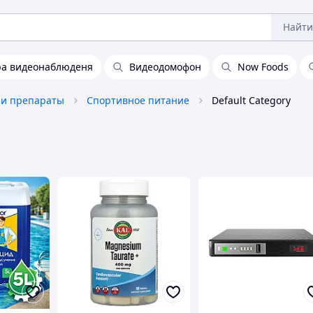
Найти
а видеонаблюденя
Видеодомофон
Now Foods
 и препараты
Спортивное питание
Default Category