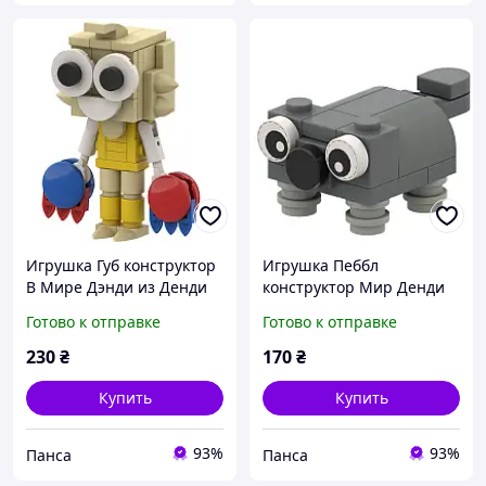
Игрушка Губ конструктор
Игрушка Пеббл
В Мире Дэнди из Денди
конструктор Мир Денди
Ворлд для детей (l_13849)
из Dandy World для детей
Готово к отправке
Готово к отправке
(l_13850)
230
₴
170
₴
Купить
Купить
93%
93%
Панса
Панса