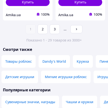
Купить
Купить
100%
100%
Amika.ua
Amika.ua
1
2
3
...
Показано 1 - 29 товаров из 3000+
Смотри также
Товары роблокс
Dandy's World
Кружка
Пин
Детские игрушки
Мягкие игрушки роблокс
Игруш
Популярные категории
Сувенирные значки, награды
Чашки и кружки
Де