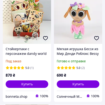
Стойкерпаки с
Мягкая игрушка Бесси из
персонажем dandy world
Мир Денди Роблокс Bessy
Dandy's World Roblox
Под заказ
Готово к отправке
5.0
(1)
5.0
(2)
870
₴
690
₴
Купить
Купить
100%
100%
bonneta.shop
Солнечный Магазин