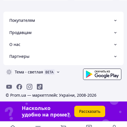
Покупателям
Продавцам
О нас
Партнеры
Тема
-
светлая
BETA
© Prom.ua — маркетплейс України, 2008-2026
Насколько
Рассказать
удобно на проме?