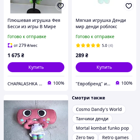
Плюшевая игрушка Фея
Мягкая игрушка Денди
Бесси из игры В Мире
мир денди роблокс
Денди Роблокс / Bassie
dandy's world roblox
Готово к отправке
Готово к отправке
Deluxe Dandy's World
Roblox, 35 см НОВИНКА
279
от
₴
/мес
5.0
(4)
2026!
1 675
₴
289
₴
Купить
Купить
100%
100%
CHAPALASHKA / ЧАПАЛАШКА - магазин актуальных вещей
"Евробренд" интернет-магазин
Смотри также
Cosmo Dandy's World
Танчики денди
Mortal kombat funko pop
Zero two
Retro games