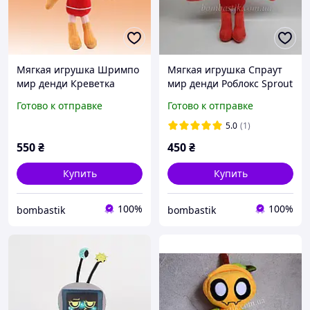
Мягкая игрушка Шримпо
Мягкая игрушка Спраут
мир денди Креветка
мир денди Роблокс Sprout
Shrimp Dandy's World
Dandy's World Roblox
Готово к отправке
Готово к отправке
Roblox
5.0
(1)
550
₴
450
₴
Купить
Купить
100%
100%
bombastik
bombastik