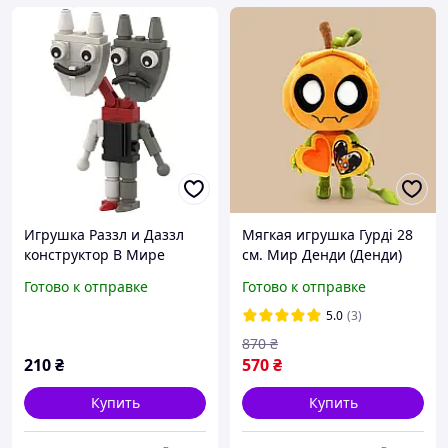
Игрушка Раззл и Даззл
Мягкая игрушка Гурді 28
конструктор В Мире
см. Мир Денди (Денди)
Дэнди из Dandy World для
Gurdi Dandy's World
Готово к отправке
Готово к отправке
детей (l_13851)
Roblox
5.0
(3)
870
₴
210
₴
570
₴
Купить
Купить