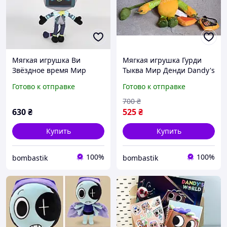
Мягкая игрушка Ви
Мягкая игрушка Гурди
Звёздное время Мир
Тыква Мир Денди Dandy's
Денди Vi с Dandy's World
World Roblox
Готово к отправке
Готово к отправке
Roblox
700
₴
630
₴
525
₴
Купить
Купить
100%
100%
bombastik
bombastik