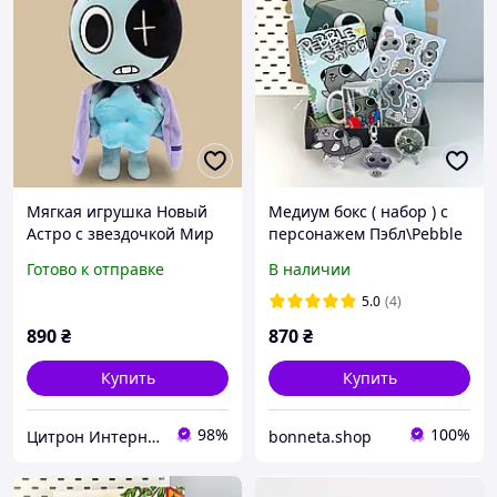
Мягкая игрушка Новый
Медиум бокс ( набор ) с
Астро с звездочкой Мир
персонажем Пэбл\Pebble
Денди Astro Dandy's
по игре Dandy's
Готово к отправке
В наличии
World Roblox
world\Свит денди
5.0
(4)
890
₴
870
₴
Купить
Купить
98%
100%
Цитрон Интернет-магазин
bonneta.shop