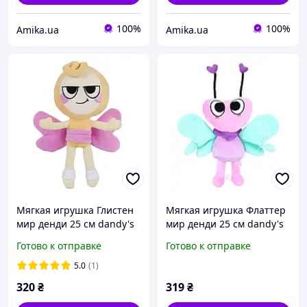
100%
100%
Amika.ua
Amika.ua
Мягкая игрушка Глистен
Мягкая игрушка Флаттер
мир денди 25 см dandy's
мир денди 25 см dandy's
world glisten
world glisten flatter
Готово к отправке
Готово к отправке
5.0
(1)
320
₴
319
₴