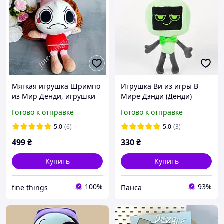
Мягкая игрушка Шримпо
Игрушка Ви из игры В
из Мир Денди, игрушки
Мире Дэнди (Денди)
Shrimpo в Мире Дэнди
мягкая игрушка из Dandy
Готово к отправке
Готово к отправке
(Денди) из Dandy's World
World для детей (l_13306)
Roblox
5.0
(6)
5.0
(3)
499
₴
330
₴
Купить
Купить
100%
93%
fine things
Панса