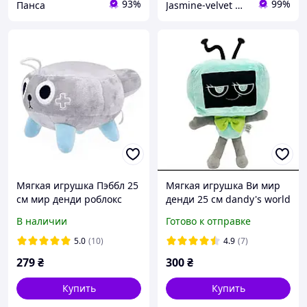
93%
99%
Панса
Jasmine-velvet Интернет-магазин
Мягкая игрушка Пэббл 25
Мягкая игрушка Ви мир
см мир денди роблокс
денди 25 см dandy's world
dandy's world roblox
vie
В наличии
Готово к отправке
серый
5.0
(10)
4.9
(7)
279
₴
300
₴
Купить
Купить