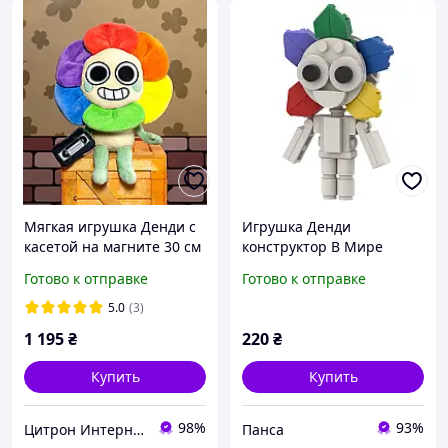
Мягкая игрушка Денди с
Игрушка Денди
касетой на магните 30 см
конструктор В Мире
с игры Мир Денди
Дэнди из Dandy World для
Готово к отправке
Готово к отправке
(Денди) Dandy's World
детей (l_13848)
Roblox
5.0
(3)
1 195
₴
220
₴
Купить
Купить
98%
93%
Цитрон Интернет-магазин
Панса