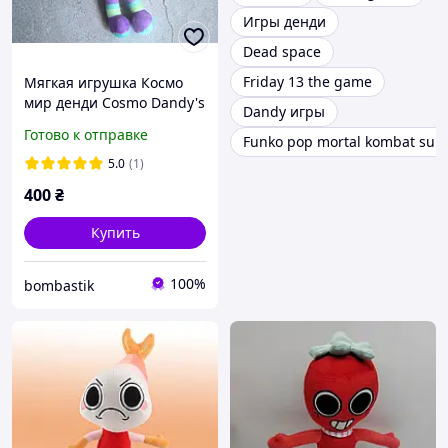
Игры денди
Dead space
Friday 13 the game
Мягкая игрушка Космо
мир денди Cosmo Dandy's
Dandy игры
World Roblox
Готово к отправке
Funko pop mortal kombat sub
5.0
(1)
400
₴
Купить
100%
bombastik