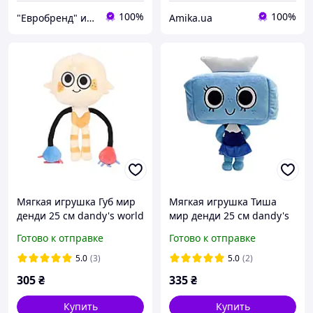
100%
100%
"Евробренд" интернет-магазин
Amika.ua
Мягкая игрушка Губ мир
Мягкая игрушка Тиша
денди 25 см dandy's world
мир денди 25 см dandy's
world tisha
Готово к отправке
Готово к отправке
5.0
(3)
5.0
(2)
305
₴
335
₴
Купить
Купить