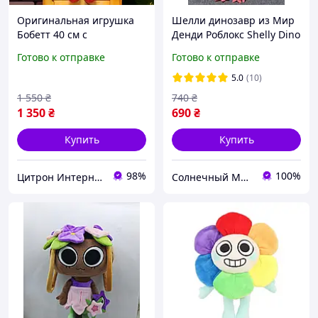
Оригинальная игрушка
Шелли динозавр из Мир
Бобетт 40 см с
Денди Роблокс Shelly Dino
подарочком на магнитах
Dandy's World Roblox
Готово к отправке
Готово к отправке
Мир Денди Dandy's World
мягкая детская игрушка
Roblox
5.0
(10)
1 550
₴
740
₴
1 350
₴
690
₴
Купить
Купить
98%
100%
Цитрон Интернет-магазин
Солнечный Магазин