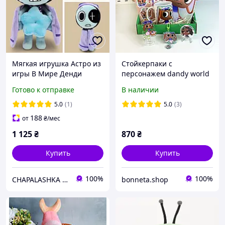
Мягкая игрушка Астро из
Стойкерпаки с
игры В Мире Денди
персонажем dandy world
(Dandy's World) Roblox, 35
Готово к отправке
В наличии
см Плюшевый персонаж
Astro Роблокс
5.0
(1)
5.0
(3)
188
от
₴
/мес
1 125
₴
870
₴
Купить
Купить
100%
100%
CHAPALASHKA / ЧАПАЛАШКА - магазин актуальных вещей
bonneta.shop