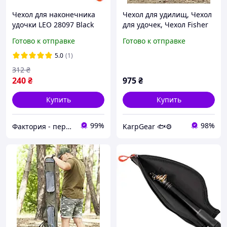
Чехол для наконечника
Чехол для удилищ, Чехол
удочки LEO 28097 Black
для удочек, Чехол Fisher
защитный рыбацкий
150 см
Готово к отправке
Готово к отправке
5.0
(1)
312
₴
240
₴
975
₴
Купить
Купить
99%
98%
Фактория - персональная техника
KarpGear 🐟⚙️