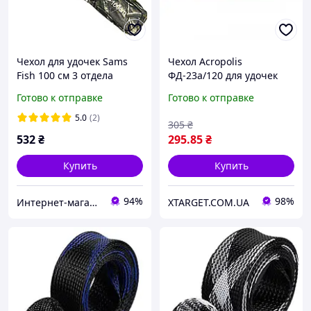
Чехол для удочек Sams
Чехол Acropolis
Fish 100 см 3 отдела
ФД-23а/120 для удочек
Готово к отправке
Готово к отправке
5.0
(2)
305
₴
532
₴
295
.85
₴
Купить
Купить
94%
98%
Интернет-магазин рыболовных товаров "Планета рыбака"
XTARGET.COM.UA