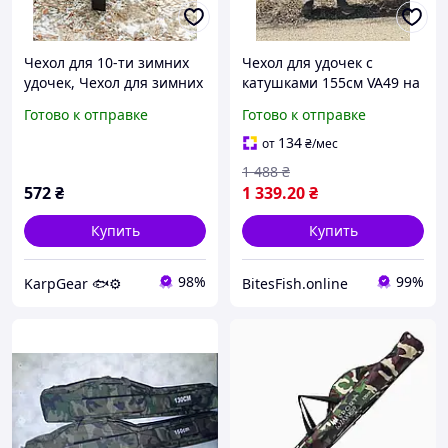
Чехол для 10-ти зимних
Чехол для удочек с
удочек, Чехол для зимних
катушками 155см VA49 на
удочек, Чехол Fisher
три секции
Готово к отправке
Готово к отправке
134
от
₴
/мес
1 488
₴
572
₴
1 339
.20
₴
Купить
Купить
98%
99%
KarpGear 🐟⚙️
BitesFish.online