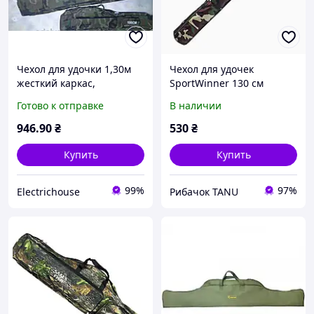
Чехол для удочки 1,30м
Чехол для удочек
жесткий каркас,
SportWinner 130 см
отделение под катушку, 3
Камуфляж
Готово к отправке
В наличии
секции, 2 кармана
946
.90
₴
530
₴
Купить
Купить
99%
97%
Electrichouse
Рибачок TANU