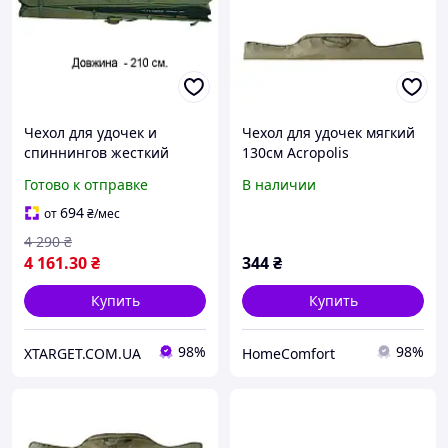
Чехол для удочек и
Чехол для удочек мягкий
спиннингов жесткий
130см Acropolis
КВ-12в, длина 210 см
ФД-23б/130
Готово к отправке
В наличии
694
от
₴
/мес
4 290
₴
4 161
.30
₴
344
₴
Купить
Купить
98%
98%
XTARGET.COM.UA
HomeComfort