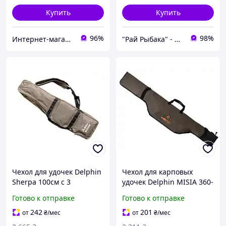
Купить
Купить
96%
98%
Интернет-магазин "Campstyle"
"Рай Рыбака" - Интернет-магазин
Чехол для удочек Delphin
Чехол для карповых
Sherpa 100см с 3
удочек Delphin MISIA 360-
отделениями для
2 200см
Готово к отправке
Готово к отправке
рыболовных аксессуаров
водонепроницаемый с
прочный и удобный для
амортизацией и
242
201
от
₴
/мес
от
₴
/мес
рыбалки
прочными молниями для