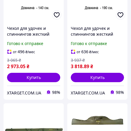
Чехол для удочек и
Чехол для удочек и
спиннингов жесткий
спиннингов жесткий
КВ-12, длина 140 см
КВ-12б, длина 190 см
Готово к отправке
Готово к отправке
496
636
от
₴
/мес
от
₴
/мес
3 065
₴
3 937
₴
2 973
.05
₴
3 818
.89
₴
Купить
Купить
98%
98%
XTARGET.COM.UA
XTARGET.COM.UA