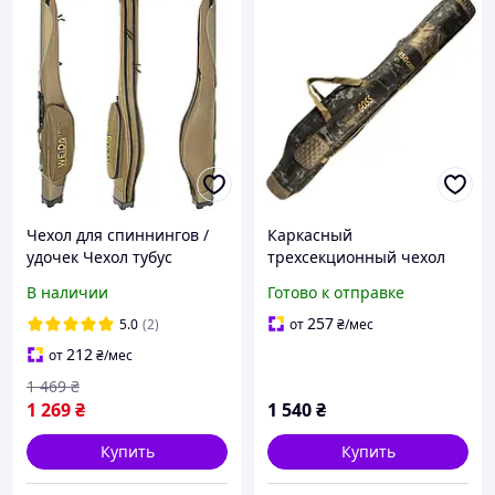
Чехол для спиннингов /
Каркасный
удочек Чехол тубус
трехсекционный чехол
полужесткий Feima 135см
для удочек и спиннингов
В наличии
Готово к отправке
2 секции
GOSS Dark Forest 150 см
257
5.0
(2)
от
₴
/мес
212
от
₴
/мес
1 469
₴
1 269
₴
1 540
₴
Купить
Купить