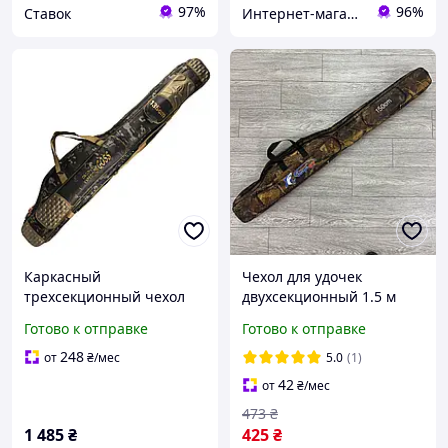
97%
96%
Ставок
Интернет-магазин "Campstyle"
Каркасный
Чехол для удочек
трехсекционный чехол
двухсекционный 1.5 м
для удочек и спиннингов
(мягкий, с ручкой)
Готово к отправке
Готово к отправке
GOSS Dark Forest 135 см
248
от
₴
/мес
5.0
(1)
42
от
₴
/мес
473
₴
1 485
₴
425
₴