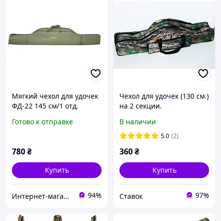
Мягкий чехол для удочек
Чехол для удочек (130 см.)
ФД-22 145 см/1 отд.
на 2 секции.
Акрополис
Готово к отправке
В наличии
5.0
(2)
780
₴
360
₴
Купить
Купить
94%
97%
Интернет-магазин рыболовных товаров "Планета рыбака"
Ставок