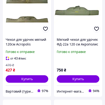
Чехол для удочек мягкий
Мягкий чехол для удочек
120см Acropolis
ФД-22а 120 см Акрополис
ФД-23а/120 (ФД-2-vart)
Готово к отправке
Готово к отправке
43
от
₴
/мес
470
₴
427
₴
750
₴
Купить
Купить
97%
94%
Вартовий (туризм, охота и рыбалка)
Интернет-магазин рыболовных товаров "Планета рыбака"