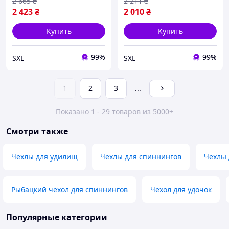
2 665
₴
2 211
₴
2 423
₴
2 010
₴
Купить
Купить
99%
99%
SXL
SXL
1
2
3
...
Показано 1 - 29 товаров из 5000+
Смотри также
Чехлы для удилищ
Чехлы для спиннингов
Чехлы 
Рыбацкий чехол для спиннингов
Чехол для удочок
Популярные категории