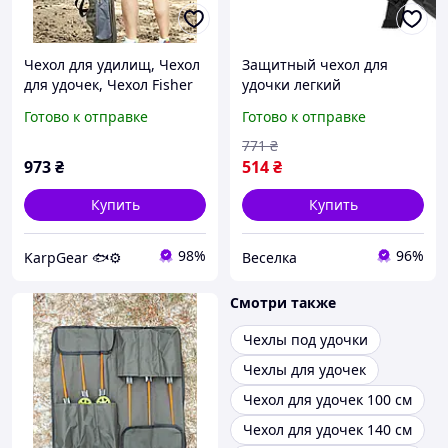
Чехол для удилищ, Чехол
Защитный чехол для
для удочек, Чехол Fisher
удочки легкий
130 см
универсальный
Готово к отправке
Готово к отправке
компактный 315х100 мм
для рыбаков FLAME
771
₴
973
₴
514
₴
Купить
Купить
98%
96%
KarpGear 🐟⚙️
Веселка
Смотри также
Чехлы под удочки
Чехлы для удочек
Чехол для удочек 100 см
Чехол для удочек 140 см