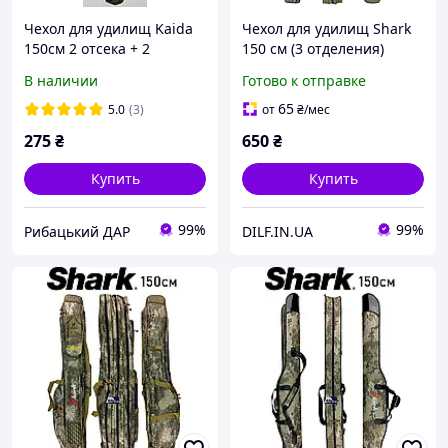
Чехол для удилищ Kaida
Чехол для удилищ Shark
150см 2 отсека + 2
150 см (3 отделения)
кармана
жёсткий каркас
В наличии
Готово к отправке
65
5.0
(3)
от
₴
/мес
275
₴
650
₴
Купить
Купить
99%
99%
Рибацький ДАР
DILF.IN.UA