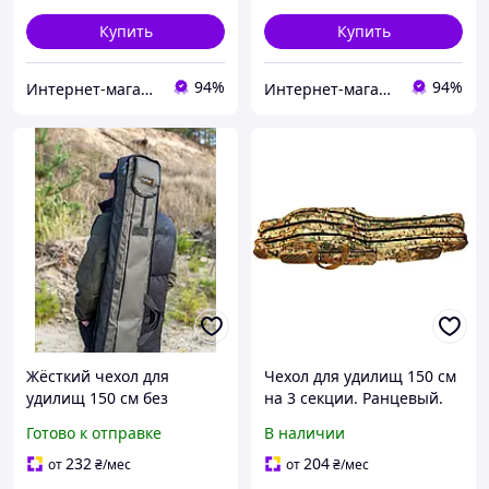
Купить
Купить
94%
94%
Интернет-магазин рыболовных товаров "Планета рыбака"
Интернет-магазин рыболовных товаров "Планета рыбака"
Жёсткий чехол для
Чехол для удилищ 150 см
удилищ 150 см без
на 3 секции. Ранцевый.
катушек с каркасом и
(полужесткий)
Готово к отправке
В наличии
карманом Оксфорд Д600
для транспортировки и
232
204
от
₴
/мес
от
₴
/мес
хранения