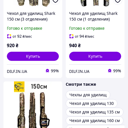
Чехол для удилищ Shark
Чехол для удилищ Shark
150 см (3 отделения)
150 см (1 отделения)
жёсткий каркас
полужесткий
Готово к отправке
Готово к отправке
92
94
от
₴
/мес
от
₴
/мес
920
₴
940
₴
Купить
Купить
99%
99%
DILF.IN.UA
DILF.IN.UA
Смотри также
Чехлы для удилищ
Чехол для удилищ 130
Чехол для удилищ 135 см
Чехол для удилищ 160 см