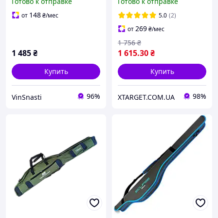
Готово к отправке
Готово к отправке
удочек
148
от
₴
/мес
5.0
(2)
269
от
₴
/мес
1 756
₴
1 485
₴
1 615
.30
₴
Купить
Купить
96%
98%
VinSnasti
XTARGET.COM.UA