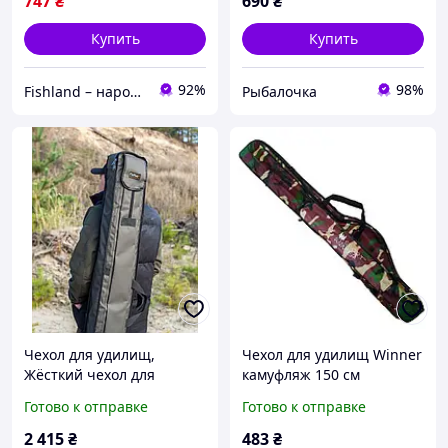
747
₴
690
₴
Купить
Купить
92%
98%
Fishland – народный рыболовный магазин. Здесь пахнет рыбаком и хорошим отдыхом
Рыбалочка
Чехол для удилищ,
Чехол для удилищ Winner
Жёсткий чехол для
камуфляж 150 см
удилищ, 150 см , Fisher
Готово к отправке
Готово к отправке
2 415
₴
483
₴