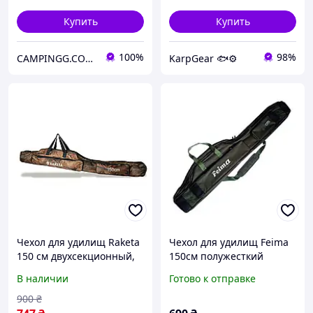
Купить
Купить
100%
98%
CAMPINGG.COM.UA
KarpGear 🐟⚙️
Чехол для удилищ Raketa
Чехол для удилищ Feima
150 см двухсекционный,
150см полужесткий
цвет камуфляж светлый,
В наличии
Готово к отправке
водостойкий для рыбалки
900
₴