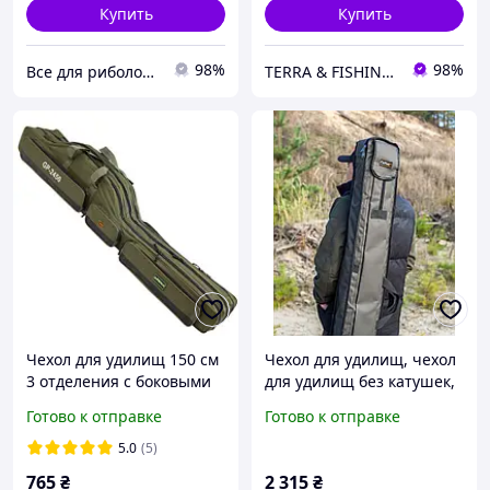
Купить
Купить
98%
98%
Все для риболовлі
TERRA & FISHING SHOP
Чехол для удилищ 150 см
Чехол для удилищ, чехол
3 отделения с боковыми
для удилищ без катушек,
карманами
жёсткий чехол для
Готово к отправке
Готово к отправке
удилищ К077 150 см
5.0
(5)
765
₴
2 315
₴