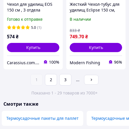
Чехол для удилищ EOS
Жесткий Чехол-тубус для
150 см , 3 отдела
удилищ Eclipse 150 см,
каркасный, с карманом
Готово к отправке
В наличии
под катушку, серый.
5.0
(1)
833
₴
574
₴
749
.70
₴
Купить
Купить
100%
96%
Carassius.com.ua - все для рыбалки
Modern Fishing
1
2
3
...
Показано 1 - 29 товаров из 7000+
Смотри также
Термоусадочные пакеты для паллет
Термоусадочные м