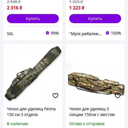
2 548
₴
1 323
₴
2 316
₴
1 223
₴
Купить
Купить
99%
100%
SXL
"Мрія рибалки" Магазин рибальських снастей
Чехол для удилищ Feima
Чехол для удилищ 3
150 см 3 отдела
секции 150см с местом
полужесткий
для катушек мягкий
В наличии
Готово к отправке