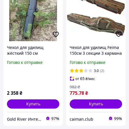
Чехол для удилищ
Чехол для удилищ Feima
жёсткий 150 см
150см 3 секции 3 кармана
полужесткий
Готово к отправке
Готово к отправке
3.0
(2)
65
от
₴
/мес
982
₴
2 358
₴
775
.78
₴
Купить
Купить
97%
99%
Gold River Интернет магазин
caiman.club