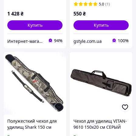
5.0
(1)
1 428
₴
550
₴
Купить
Купить
94%
100%
Интернет-магазин рыболовных товаров "Планета рыбака"
gstyle.com.ua
Полужесткий чехол для
Чехол для удилищ VITAN-
удилищ Shark 150 см
9610 150x20 см СЕРЫЙ
компактный чехол для