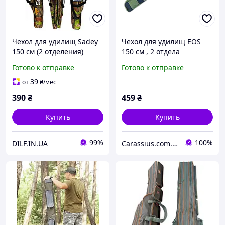
Чехол для удилищ Sadey
Чехол для удилищ EOS
150 см (2 отделения)
150 см , 2 отдела
мягкий 022
Готово к отправке
Готово к отправке
39
от
₴
/мес
390
₴
459
₴
Купить
Купить
99%
100%
DILF.IN.UA
Carassius.com.ua - все для рыбалки