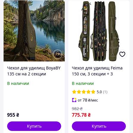
Чехол для удилищ BoyaBY
Чехол для удилищ Feima
135 см на 2 секции
150 см, 3 секции + 3
полужесткая сумка для
кармана, полужёсткий,
В наличии
В наличии
спиннинга и фидера (988)
хаки
5.0
(1)
78
от
₴
/мес
982
₴
955
₴
775
.78
₴
Купить
Купить