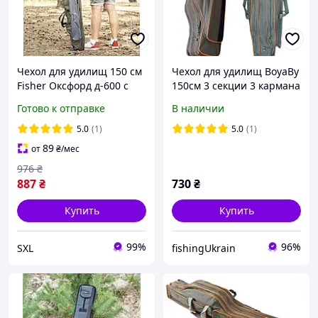
Чехол для удилищ 150 см
Чехол для удилищ BoyaBy
Fisher Оксфорд д-600 с
150см 3 секции 3 кармана
карманами для катушек и
полужесткий
Готово к отправке
В наличии
аксессуаров надежная
фурнитура и ремень
5.0
(1)
5.0
(1)
89
от
₴
/мес
976
₴
887
₴
730
₴
Купить
Купить
99%
96%
SXL
fishingUkrain