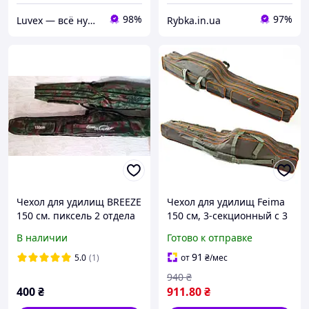
98%
97%
Luvex — всё нужное в одном месте
Rybka.in.ua
Чехол для удилищ BREEZE
Чехол для удилищ Feima
150 см. пиксель 2 отдела
150 см, 3-секционный с 3
для удочек с катушкой.
карманами
В наличии
Готово к отправке
91
5.0
(1)
от
₴
/мес
940
₴
400
₴
911
.80
₴