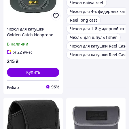
Чехол daiwa reel
Чехол для 4-х фидерных кат
Reel long cast
Чехол для 1-й фидерной кат
Чехол для катушки
Golden Catch Neoprene
Чехлы для шпуль fisher
Reel Bag L (4000-
В наличии
Чехол для катушки Reel Case
6000),7020316
22
от
₴
/мес
Чехол для катушки Reel Case 
215
₴
Купить
96%
Рибар