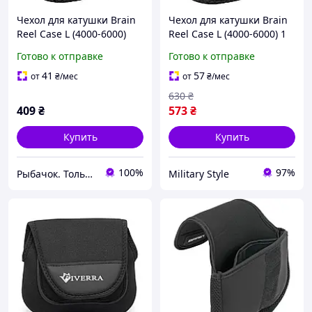
Чехол для катушки Brain
Чехол для катушки Brain
Reel Case L (4000-6000)
Reel Case L (4000-6000) 1
неопрен 195х170мм
Готово к отправке
Готово к отправке
41
57
от
₴
/мес
от
₴
/мес
630
₴
409
₴
573
₴
Купить
Купить
100%
97%
Рыбачок. Только проверенные снасти.
Military Style