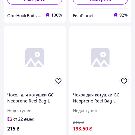
100%
92%
One Hook Baits – риболовні насадки та прикормки для коропа |Товари для риболовлі| Ветеранський бренд
FishPlanet
Чохол для котушки GC
Чохол для котушки GC
Neoprene Reel Bag L
Neoprene Reel Bag L
(4000-6000)
(4000-6000)
Недоступен
Недоступен
22
от
₴
/мес
215
₴
215
₴
193
.50
₴