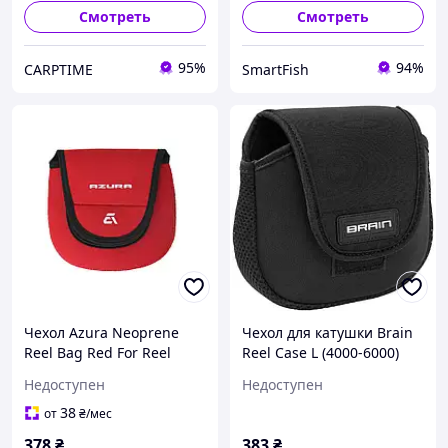
Смотреть
Смотреть
95%
94%
CARPTIME
SmartFish
Чехол Azura Neoprene
Чехол для катушки Brain
Reel Bag Red For Reel
Reel Case L (4000-6000)
4000
Недоступен
Недоступен
38
от
₴
/мес
378
₴
383
₴