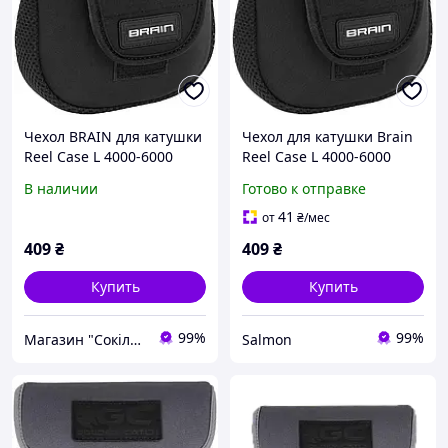
Чехол BRAIN для катушки
Чехол для катушки Brain
Reel Case L 4000-6000
Reel Case L 4000-6000
195х170 мм (00-00015128)
(18585472)
В наличии
Готово к отправке
41
от
₴
/мес
409
₴
409
₴
Купить
Купить
99%
99%
Магазин "Сокіл". Зброя та рибальство.
Salmon