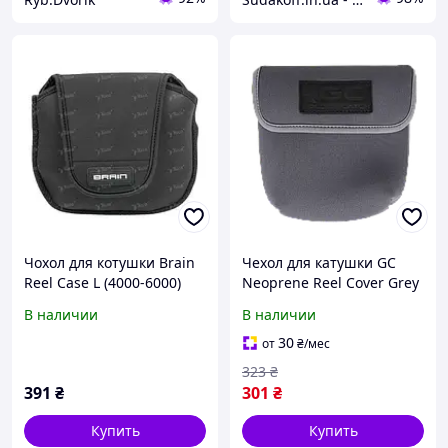
Чохол для котушки Brain
Чехол для катушки GC
Reel Case L (4000-6000)
Neoprene Reel Cover Grey
(3000-4000)
В наличии
В наличии
30
от
₴
/мес
323
₴
391
₴
301
₴
Купить
Купить