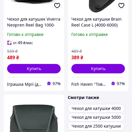
Чехол для катушек Viverra
Чехол для катушки Brain
Neopren Reel Bag 1000-
Reel Case L (4000-6000)
4000 size VREE-TD
Готово к отправке
Готово к отправке
49
от
₴
/мес
539
₴
489
₴
489
₴
389
₴
Купить
Купить
97%
97%
Іграшка Мрії (дитячі, авто, туризм)
Fish Haven "Товари для туризму та активного відпочинку"
Смотри также
Чехол для катушки 4000
Чехол для катушки 5000
Чехол для 2500 катушки