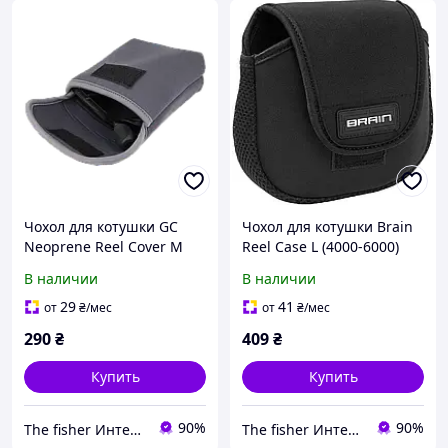
Чохол для котушки GC
Чохол для котушки Brain
Neoprene Reel Cover M
Reel Case L (4000-6000)
Grey (3000-4000) (158446)
(170570) 1858.54.72
В наличии
В наличии
7020311
29
41
от
₴
/мес
от
₴
/мес
290
₴
409
₴
Купить
Купить
90%
90%
The fisher Интернет магазин
The fisher Интернет магазин