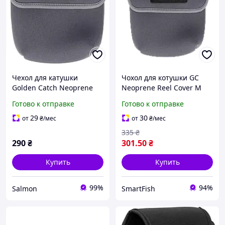
Чехол для катушки
Чохол для котушки GC
Golden Catch Neoprene
Neoprene Reel Cover M
Reel Cover M 3000-4000
Grey (3000-4000)
Готово к отправке
Готово к отправке
Grey (7020311)
29
30
от
₴
/мес
от
₴
/мес
335
₴
290
₴
301
.50
₴
Купить
Купить
99%
94%
Salmon
SmartFish