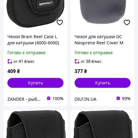
Чехол Brain Reel Case L
Чехол для катушки GC
для катушки (4000-6000)
Neoprene Reel Cover M
Grey (3000-4000)
Готово к отправке
Готово к отправке
41
38
от
₴
/мес
от
₴
/мес
409
₴
377
₴
Купить
Купить
100%
99%
ZANDER - рыболовный интернет-магазин
DILF.IN.UA