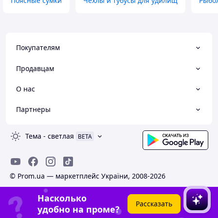
Поясные сумки
Чехлы и тубусы для удилищ
Рыбо
Покупателям
Продавцам
О нас
Партнеры
Тема
-
светлая
BETA
© Prom.ua — маркетплейс України, 2008-2026
Насколько
Рассказать
удобно на проме?