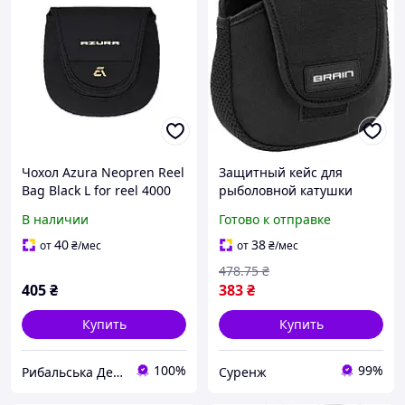
Чохол Azura Neopren Reel
Защитный кейс для
Bag Black L for reel 4000
рыболовной катушки
Brain Reel Case L 4000-
В наличии
Готово к отправке
6000, неопрен черный
40
38
от
₴
/мес
от
₴
/мес
478
.75
₴
405
₴
383
₴
Купить
Купить
100%
99%
Рибальська Дельта
Суренж