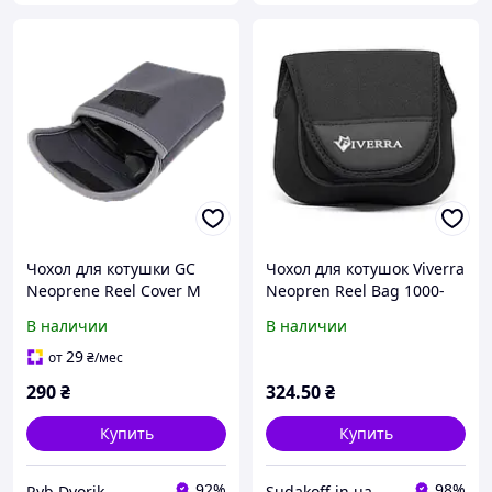
Чохол для котушки GC
Чохол для котушок Viverra
Neoprene Reel Cover M
Neopren Reel Bag 1000-
Grey (3000-4000) (158446)
4000
В наличии
В наличии
7020311
29
от
₴
/мес
290
₴
324
.50
₴
Купить
Купить
92%
98%
Ryb.Dvorik
Sudakoff.in.ua - Інтернет-магазин рибальських товарів