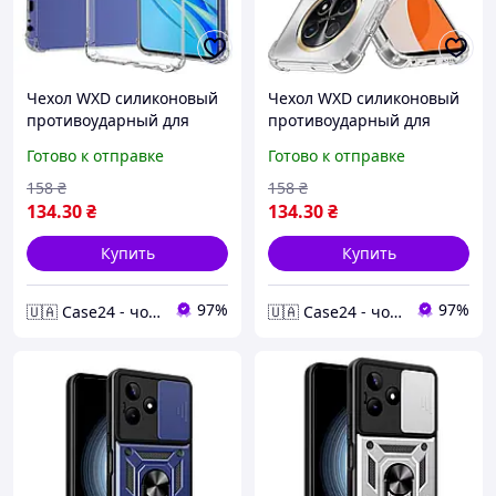
Чехол WXD силиконовый
Чехол WXD силиконовый
противоударный для
противоударный для
Huawei Nova Y71 /
Huawei Nova Y91 /
Готово к отправке
Готово к отправке
прозрачный
прозрачный
158
₴
158
₴
134
.30
₴
134
.30
₴
Купить
Купить
97%
97%
🇺🇦 Case24 - чохли та аксесуари для смартфонів та планшетів
🇺🇦 Case24 - чохли та аксесуари для смартфонів та планшетів