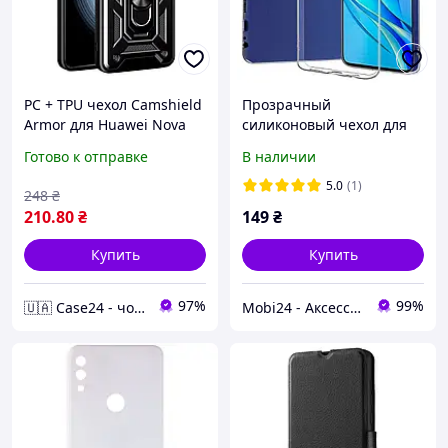
PC + TPU чехол Camshield
Прозрачный
Armor для Huawei Nova
силиконовый чехол для
Y61 / черный
Huawei Nova Y70
Готово к отправке
В наличии
5.0
(1)
248
₴
210
.80
₴
149
₴
Купить
Купить
97%
99%
🇺🇦 Case24 - чохли та аксесуари для смартфонів та планшетів
Mobi24 - Аксессуары для смартфонов