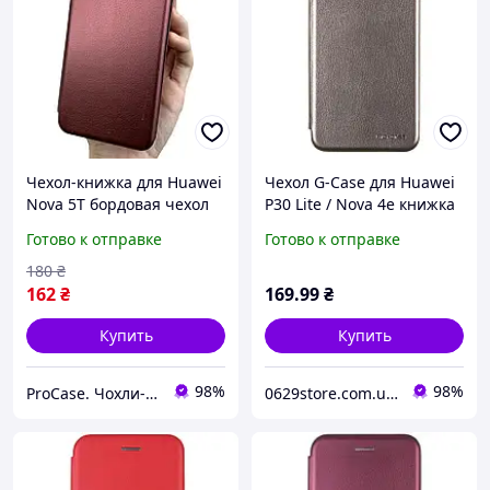
Чехол-книжка для Huawei
Чехол G-Case для Huawei
Nova 5T бордовая чехол
P30 Lite / Nova 4e книжка
книга с карманом для
Ranger Series магнитная
Готово к отправке
Готово к отправке
карт
Grey
180
₴
162
₴
169
.99
₴
Купить
Купить
98%
98%
ProCase. Чохли-книжки
0629store.com.ua - Интернет магазин чехлов и защитных стекол для смартфонов