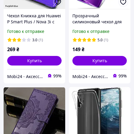
Чехол Книжка для Huawei
Прозрачный
P Smart Plus / Nova 3i с
силиконовый чехол для
зеркальной
Huawei P Smart Plus /
Готово к отправке
Готово к отправке
поверхностью (5 Цветов)
Nova 3i
3.0
(1)
5.0
(1)
269
₴
149
₴
Купить
Купить
99%
99%
Mobi24 - Аксессуары для смартфонов
Mobi24 - Аксессуары для смартфонов