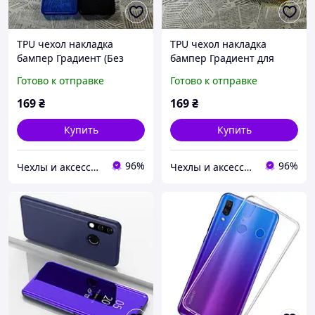
TPU чехол накладка
TPU чехол накладка
бампер Градиент (Без
бампер Градиент для
блесток) для Huawei
Huawei (Хуавей) P Smart
Готово к отправке
Готово к отправке
(Хуавей) P Smart Plus /
Plus / Nova 3i
Nova 3i
169
₴
169
₴
Купить
Купить
96%
96%
Чехлы и аксессуары | Mob4
Чехлы и аксессуары | Mob4