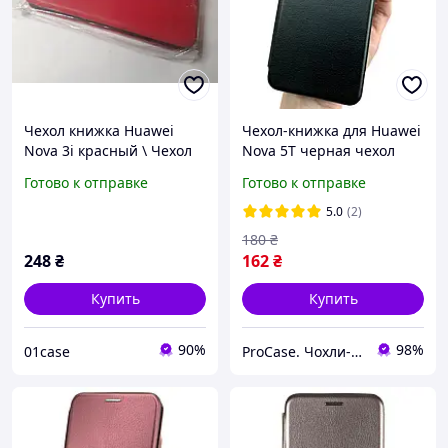
Чехол книжка Huawei
Чехол-книжка для Huawei
Nova 3i красный \ Чехол
Nova 5T черная чехол
книжка для Huawei Nova
книга с карманом для
Готово к отправке
Готово к отправке
3i красная (книга чехол
карт
на магните)
5.0
(2)
180
₴
248
₴
162
₴
Купить
Купить
90%
98%
01case
ProCase. Чохли-книжки