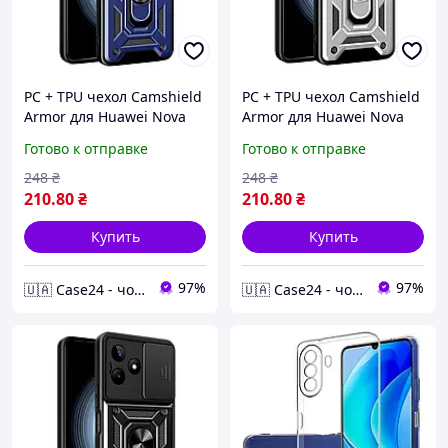
PC + TPU чехол Camshield
PC + TPU чехол Camshield
Armor для Huawei Nova
Armor для Huawei Nova
Y61 / синий
Y61 / серебристый
Готово к отправке
Готово к отправке
248
₴
248
₴
210
.80
₴
210
.80
₴
Купить
Купить
97%
97%
🇺🇦 Case24 - чохли та аксесуари для смартфонів та планшетів
🇺🇦 Case24 - чохли та аксесуари для смартфонів та планшетів