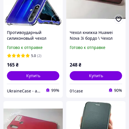
Противоударный
Чехол книжка Huawei
силиконовый чехол
Nova 3i бордо \ Чехол
бампер с усиленными
книжка для Huawei Nova
Готово к отправке
Готово к отправке
углами для Huawei Nova
3i бордовый (книга чехол
5T прозрачный
на магните)
5.0
(2)
165
₴
248
₴
Купить
Купить
99%
90%
UkraineCase - аксесуари для Huawei, Xiaomi, Meizu, Samsung, Nokia
01case