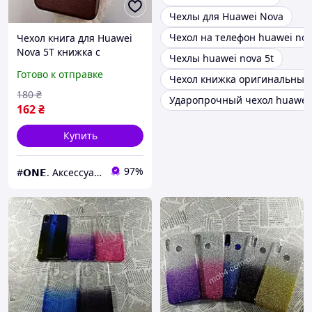
Чехлы для Huawei Nova
Чехол на телефон huawei no
Чехол книга для Huawei
Nova 5T книжка с
Чехлы huawei nova 5t
подставкой на телефон
Готово к отправке
Чехол книжка оригинальный 
хуавей нова 5т бордовая
stn
180
₴
Ударопрочный чехол huawei 
162
₴
Купить
97%
#𝗢𝗡𝗘. Аксессуары к смартфонам