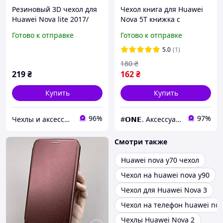
Резиновый 3D чехол для
Чехол книга для Huawei
Huawei Nova lite 2017/
Nova 5T книжка с
Y6Pro 2017 Пони
подставкой на телефон
Готово к отправке
Готово к отправке
Единорог
хуавей нова 5т черная
stn
5.0
(1)
180
₴
219
₴
162
₴
Купить
Купить
96%
97%
Чехлы и аксессуары | Mob4
#𝗢𝗡𝗘. Аксессуары к смартфонам
Смотри также
Huawei nova y70 чехол
Чехол на huawei nova y90
Чехол для Huawei Nova 3
Чехол на телефон huawei nov
Чехлы Huawei Nova 2