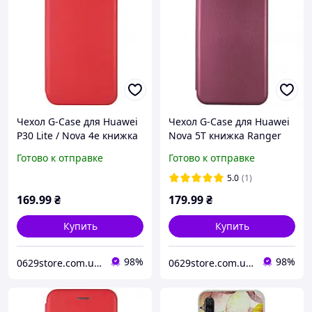
Чехол G-Case для Huawei
Чехол G-Case для Huawei
P30 Lite / Nova 4e книжка
Nova 5T книжка Ranger
Ranger Series магнитная
Series магнитная Bordo
Готово к отправке
Готово к отправке
Red
5.0
(1)
169
.99
₴
179
.99
₴
Купить
Купить
98%
98%
0629store.com.ua - Интернет магазин чехлов и защитных стекол для смартфонов
0629store.com.ua - Интернет магазин чехлов и защитных стекол для смартфонов