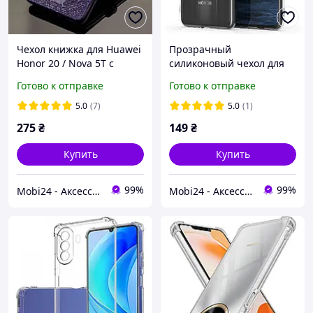
Чехол книжка для Huawei
Прозрачный
Honor 20 / Nova 5T с
силиконовый чехол для
визитницей (Разные
Huawei Honor 20 / Nova 5T
Готово к отправке
Готово к отправке
цвета)
5.0
(7)
5.0
(1)
275
₴
149
₴
Купить
Купить
99%
99%
Mobi24 - Аксессуары для смартфонов
Mobi24 - Аксессуары для смартфонов