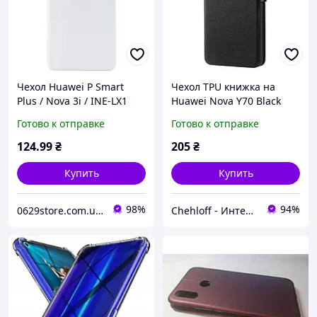
Чехол Huawei P Smart
Чехол TPU книжка на
Plus / Nova 3i / INE-LX1
Huawei Nova Y70 Black
силикон soft touch
Готово к отправке
Готово к отправке
бампер белый
124
.99
₴
205
₴
Купить
Купить
98%
94%
0629store.com.ua - Интернет магазин чехлов и защитных стекол для смартфонов
Chehloff - Интернет магазин