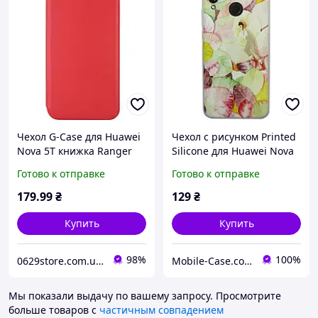
Чехол G-Case для Huawei
Чехол с рисунком Printed
Nova 5T книжка Ranger
Silicone для Huawei Nova
Series магнитная Red
3 Листья
Готово к отправке
Готово к отправке
179
.99
₴
129
₴
Купить
Купить
98%
100%
0629store.com.ua - Интернет магазин чехлов и защитных стекол для смартфонов
Mobile-Case.com.ua
Мы показали выдачу по вашему запросу.
Просмотрите
больше товаров с
частичным совпадением