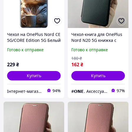
Чехол на OnePlus Nord CE
Чехол-книга для OnePlus
5G/CORE Edition 5G Белый
Nord N20 5G книжка с
кот "5646u-3484-43756"
подставкой на телефон
Готово к отправке
Готово к отправке
ван плюс норд н20 5г
черная stn
180
₴
229
₴
162
₴
Купить
Купить
94%
97%
Інтернет-магазин "Easy shopping"
#𝗢𝗡𝗘. Аксессуары к смартфонам