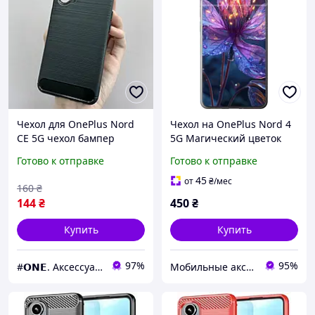
Чехол для OnePlus Nord
Чехол на OnePlus Nord 4
CE 5G чехол бампер
5G Магический цветок
карбон на телефон
6038u-3790
Готово к отправке
Готово к отправке
ванплас норд се 5г
черный pls
45
от
₴
/мес
160
₴
144
₴
450
₴
Купить
Купить
97%
95%
#𝗢𝗡𝗘. Аксессуары к смартфонам
Мобильные аксессуары