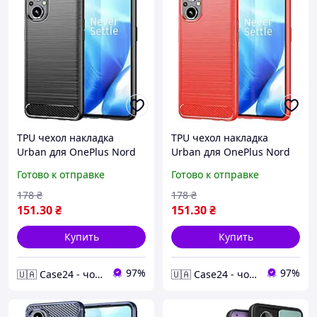
TPU чехол накладка
TPU чехол накладка
Urban для OnePlus Nord
Urban для OnePlus Nord
N20 (5G) / черный
N20 (5G) / красный
Готово к отправке
Готово к отправке
178
₴
178
₴
151
.30
₴
151
.30
₴
Купить
Купить
97%
97%
🇺🇦 Case24 - чохли та аксесуари для смартфонів та планшетів
🇺🇦 Case24 - чохли та аксесуари для смартфонів та планшетів