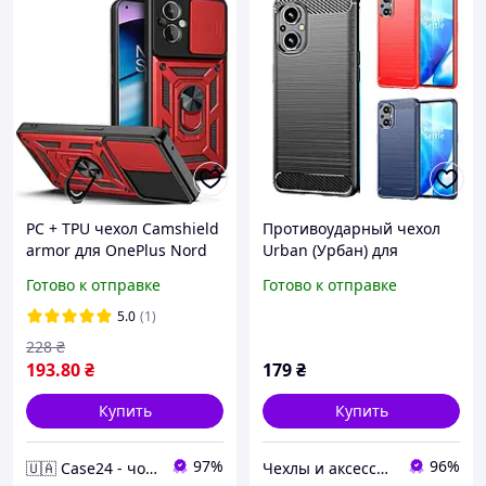
PC + TPU чехол Camshield
Противоударный чехол
armor для OnePlus Nord
Urban (Урбан) для
N20 (5G) / красный
OnePlus Nord N20 5G
Готово к отправке
Готово к отправке
5.0
(1)
228
₴
193
.80
₴
179
₴
Купить
Купить
97%
96%
🇺🇦 Case24 - чохли та аксесуари для смартфонів та планшетів
Чехлы и аксессуары | Mob4