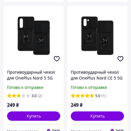
Противоударный чехол
Противоударный чехол
для OnePlus Nord 5 5G
для OnePlus Nord CE 5 5G
Антишок Шторка кольцо
Антишок Шторка кольцо
Готово к отправке
Готово к отправке
Черный
Черный
3.0
(2)
5.0
(1)
249
₴
249
₴
Купить
Купить
96%
96%