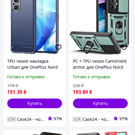
TPU чехол накладка
PC + TPU чехол Camshield
Urban для OnePlus Nord
armor для OnePlus Nord
N20 (5G) / синий
N20 (5G) / зеленый
Готово к отправке
Готово к отправке
178
₴
228
₴
151
.30
₴
193
.80
₴
Купить
Купить
97%
97%
🇺🇦 Case24 - чохли та аксесуари для смартфонів та планшетів
🇺🇦 Case24 - чохли та аксесуари для смартфонів та планшетів