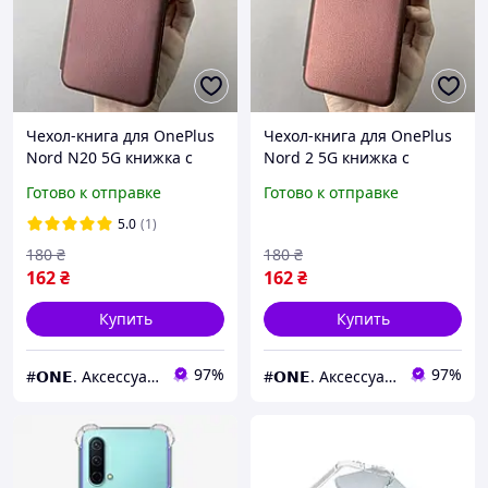
Чехол-книга для OnePlus
Чехол-книга для OnePlus
Nord N20 5G книжка с
Nord 2 5G книжка с
подставкой на телефон
подставкой на телефон
Готово к отправке
Готово к отправке
ван плюс норд н20 5г
ван плюс норд 2 5г
бордовая stn
бордовая stn
5.0
(1)
180
₴
180
₴
162
₴
162
₴
Купить
Купить
97%
97%
#𝗢𝗡𝗘. Аксессуары к смартфонам
#𝗢𝗡𝗘. Аксессуары к смартфонам