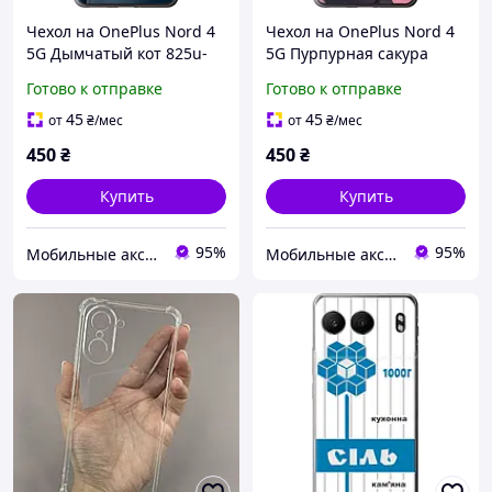
Чехол на OnePlus Nord 4
Чехол на OnePlus Nord 4
5G Дымчатый кот 825u-
5G Пурпурная сакура
3790
6075u-3790
Готово к отправке
Готово к отправке
45
45
от
₴
/мес
от
₴
/мес
450
₴
450
₴
Купить
Купить
95%
95%
Мобильные аксессуары
Мобильные аксессуары