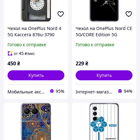
Чехол на OnePlus Nord 4
Чехол на OnePlus Nord CE
5G Кассета 876u-3790
5G/CORE Edition 5G
Гарант v3 "5226u-3484-
Готово к отправке
Готово к отправке
43756"
45
от
₴
/мес
450
₴
229
₴
Купить
Купить
95%
94%
Мобильные аксессуары
Інтернет-магазин "Easy shopping"