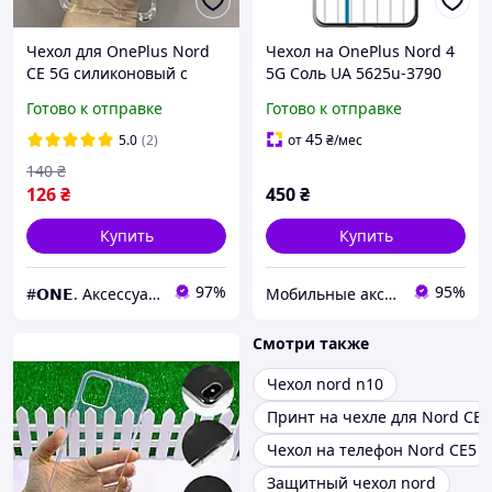
Чехол для OnePlus Nord
Чехол на OnePlus Nord 4
CE 5G силиконовый с
5G Соль UA 5625u-3790
бронь углами чехол на
Готово к отправке
Готово к отправке
ванплас норд се 5г
прозрачный ttp
45
5.0
(2)
от
₴
/мес
140
₴
126
₴
450
₴
Купить
Купить
97%
95%
#𝗢𝗡𝗘. Аксессуары к смартфонам
Мобильные аксессуары
Смотри также
Чехол nord n10
Принт на чехле для Nord CE4 
Чехол на телефон Nord CE5
Защитный чехол nord