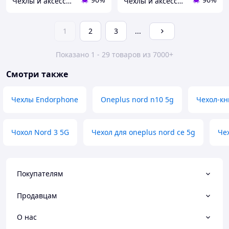
Чехлы и аксессуары | Mob4
Чехлы и аксессуары | Mob4
1
2
3
...
Показано 1 - 29 товаров из 7000+
Смотри также
Чехлы Endorphone
Oneplus nord n10 5g
Чехол-к
Чохол Nord 3 5G
Чехол для oneplus nord ce 5g
Че
Покупателям
Продавцам
О нас