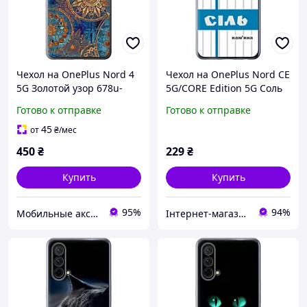
Чехол на OnePlus Nord 4
Чехол на OnePlus Nord CE
5G Золотой узор 678u-
5G/CORE Edition 5G Соль
3790
UA "5625u-3484-43756"
Готово к отправке
Готово к отправке
45
от
₴
/мес
450
₴
229
₴
Купить
Купить
95%
94%
Мобильные аксессуары
Інтернет-магазин "Easy shopping"