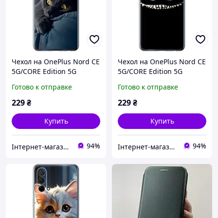
Чехол на OnePlus Nord CE
Чехол на OnePlus Nord CE
5G/CORE Edition 5G
5G/CORE Edition 5G
Дымчатый кот "825u-
Чеширский кот "689u-
Готово к отправке
Готово к отправке
3484-43756"
3484-43756"
229
₴
229
₴
Купить
Купить
94%
94%
Інтернет-магазин "Easy shopping"
Інтернет-магазин "Easy shopping"