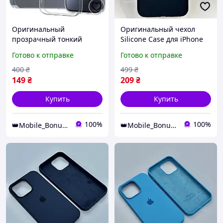
Оригинальный
Оригинальный чехол
прозрачный тонкий
Silicone Case для iPhone
чехол для IPhone 7+/8+
7+/8+ (Black)
Готово к отправке
Готово к отправке
400
₴
499
₴
149
₴
209
₴
Купить
Купить
100%
100%
👑Mobile_Bonus👑
👑Mobile_Bonus👑