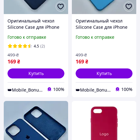
Оригинальный чехол
Оригинальный чехол
Silicone Case для iPhone
Silicone Case для iPhone
7+/8+ (Midnight Blue)
7+/8+ (Blue)
Готово к отправке
Готово к отправке
4.5
(2)
499
₴
499
₴
169
₴
169
₴
Купить
Купить
100%
100%
👑Mobile_Bonus👑
👑Mobile_Bonus👑