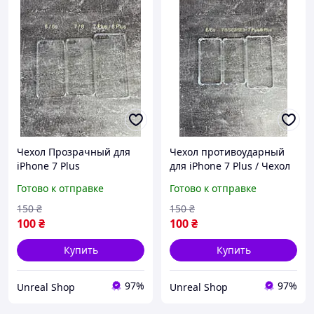
Чехол Прозрачный для
Чехол противоударный
iPhone 7 Plus
для iPhone 7 Plus / Чехол
Силиконовый
противоударный для
Готово к отправке
Готово к отправке
Айфон/ Прозрачный /
Высокое качество
150
₴
150
₴
100
₴
100
₴
Купить
Купить
97%
97%
Unreal Shop
Unreal Shop