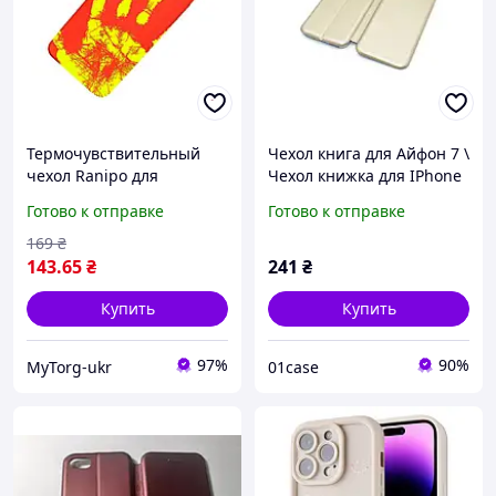
Термочувствительный
Чехол книга для Айфон 7 \
чехол Ranipo для
Чехол книжка для IPhone
смартфона iPhone 7 Plus
7 \ Чехол - книжка для
Готово к отправке
Готово к отправке
Красный
IPhone 7 золотой
169
₴
143
.65
₴
241
₴
Купить
Купить
97%
90%
MyTorg-ukr
01case