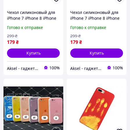
Чехол силиконовый для
Чехол силиконовый для
iPhone 7 iPhone 8 iPhone
iPhone 7 iPhone 8 iPhone
SE(2020/2022), матовый, с
SE(2020/2022), матовый, с
Готово к отправке
Готово к отправке
микрофиброй, разные
микрофиброй, разные
цвета
цвета
299
₴
299
₴
179
₴
179
₴
Купить
Купить
100%
100%
Aksel - гаджети та мобільні аксесуари
Aksel - гаджети та мобільні аксесуари