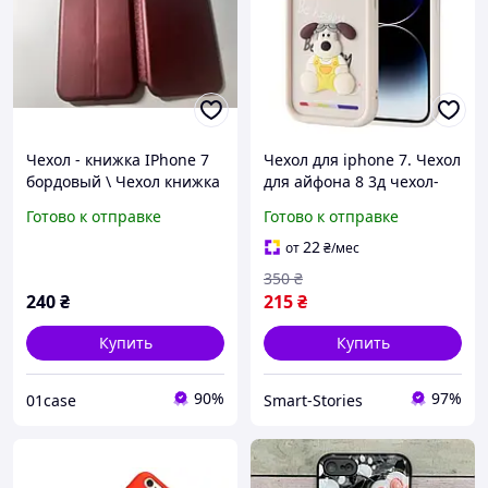
Чехол - книжка IPhone 7
Чехол для iphone 7. Чехол
бордовый \ Чехол книжка
для айфона 8 3д чехол-
для телефона Айфон 7
накладка. Силиконовый
Готово к отправке
Готово к отправке
(магнитная есть отдел
чехол на айфон 7 и 8.
для карты)
22
от
₴
/мес
350
₴
240
₴
215
₴
Купить
Купить
90%
97%
01case
Smart-Stories