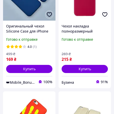
Оригинальный чехол
Чехол накладка
Silicone Case для iPhone
полноразмерный
7+/8+ (Ocean Blue)
силиконовый чехол для
Готово к отправке
Готово к отправке
Iphone 7 8 Se2 garnet
buzyna
4.0
(1)
499
₴
269
₴
169
₴
215
₴
Купить
Купить
100%
91%
👑Mobile_Bonus👑
Бузина