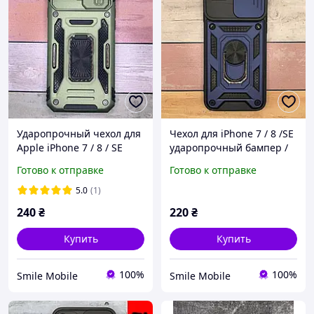
Ударопрочный чехол для
Чехол для iPhone 7 / 8 /SE
Apple iPhone 7 / 8 / SE
ударопрочный бампер /
полная защита, с
Camshield Serge Ring / с
Готово к отправке
Готово к отправке
подставкой. Camshield
кольцом-подставкой /
Army Ring. Зелёный
Синий цвет /
5.0
(1)
240
₴
220
₴
Купить
Купить
100%
100%
Smile Mobile
Smile Mobile