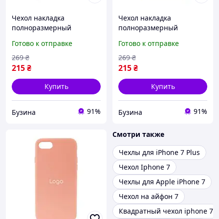
Чехол накладка
Чехол накладка
полноразмерный
полноразмерный
силиконовый чехол для
силиконовый чехол для
Готово к отправке
Готово к отправке
Iphone 7 plus 8 plus
Iphone 7 plus 8 plus gold
papaya buzyna
buzyna
269
₴
269
₴
215
₴
215
₴
Купить
Купить
91%
91%
Бузина
Бузина
Смотри также
Чехлы для iPhone 7 Plus
Чехол Iphone 7
Чехлы для Apple iPhone 7
Чехол на айфон 7
Квадратный чехол iphone 7