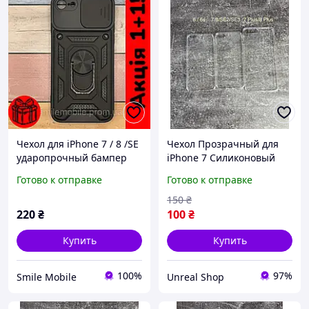
Чехол для iPhone 7 / 8 /SE
Чехол Прозрачный для
ударопрочный бампер
iPhone 7 Силиконовый
Camshield Serge Ring, с
Готово к отправке
Готово к отправке
кольцом-подставкой.
Черный цвет /
150
₴
220
₴
100
₴
Купить
Купить
100%
97%
Smile Mobile
Unreal Shop