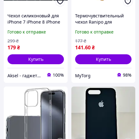
Чехол силиконовый для
Термочувствительный
iPhone 7 iPhone 8 iPhone
чехол Ranipo для
SE(2020/2022), матовый, с
смартфона iPhone 7 Plus
Готово к отправке
Готово к отправке
микрофиброй, разные
Красный
цвета
299
₴
177
₴
179
₴
141
.60
₴
Купить
Купить
100%
98%
Aksel - гаджети та мобільні аксесуари
MyTorg