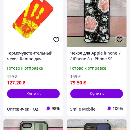
Термочувствительный
Чехол для Apple iPhone 7
чехол Ranipo для
/ iPhone 8 / iPhone SE
смартфона iPhone 7 Plus
Prisma Plushie, TPU+PC,
Готово к отправке
Готово к отправке
Красный Хіт продажу!
пластиковый акрил, с
принтом "Лапки"
159
₴
159
₴
127
.20
₴
79
.50
₴
Купить
Купить
98%
100%
Оптовичек - Одесса
Smile Mobile