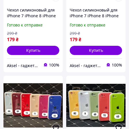
Чехол силиконовый для
Чехол силиконовый для
iPhone 7 iPhone 8 iPhone
iPhone 7 iPhone 8 iPhone
SE(2020/2022), матовый, с
SE(2020/2022), матовый, с
Готово к отправке
Готово к отправке
микрофиброй, разные
микрофиброй, разные
цвета
цвета
299
₴
299
₴
179
₴
179
₴
Купить
Купить
100%
100%
Aksel - гаджети та мобільні аксесуари
Aksel - гаджети та мобільні аксесуари