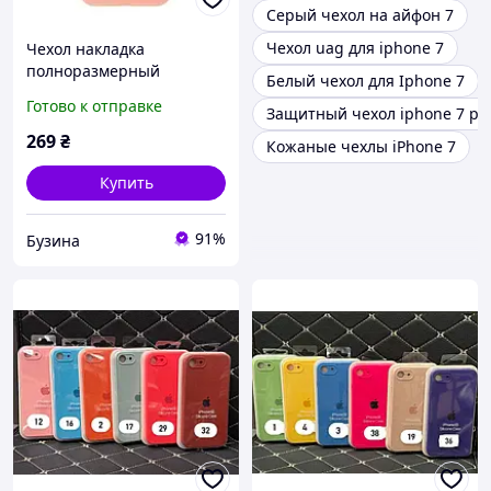
Серый чехол на айфон 7
Чехол uag для iphone 7
Чехол накладка
полноразмерный
Белый чехол для Iphone 7
силиконовый чехол для
Готово к отправке
Защитный чехол iphone 7 pl
Iphone 7 8 Se2 peach
buzyna
269
₴
Кожаные чехлы iPhone 7
Купить
91%
Бузина