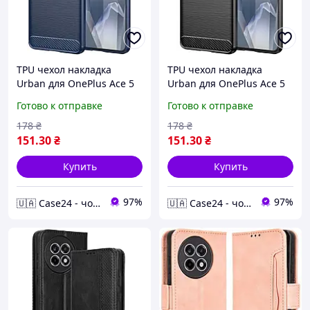
TPU чехол накладка
TPU чехол накладка
Urban для OnePlus Ace 5
Urban для OnePlus Ace 5
Pro / синий
Pro / черный
Готово к отправке
Готово к отправке
178
₴
178
₴
151
.30
₴
151
.30
₴
Купить
Купить
97%
97%
🇺🇦 Case24 - чохли та аксесуари для смартфонів та планшетів
🇺🇦 Case24 - чохли та аксесуари для смартфонів та планшетів