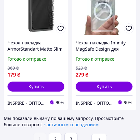
Чехол-накладка
Чехол-накладка Infinity
ArmorStandart Matte Slim
MagSafe Design для
Fit Camera cover для
OnePlus 13R/OnePlus Ace
Готово к отправке
Готово к отправке
OnePlus 13R/OnePlus Ace
5/OnePlus Ace 5 Pro White
5/OnePlus Ace 5 Pro Black
369
₴
529
₴
(ARM83509)
179
₴
279
₴
Купить
Купить
90%
90%
INSPIRE - ОПТОВІ ПРОДАЖІ ТА БЕЗГОТІВКА ДЛЯ БІЗНЕСУ
INSPIRE - ОПТОВІ ПРОДАЖІ ТА БЕЗГОТІВКА ДЛЯ БІЗНЕСУ
Мы показали выдачу по вашему запросу.
Просмотрите
больше товаров с
частичным совпадением
1
2
3
...