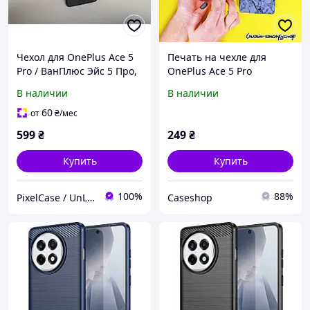
Чехол для OnePlus Ace 5
Печать на чехле для
Pro / ВанПлюс Эйс 5 Про,
OnePlus Ace 5 Pro
Textile Magnetic Ring,
В наличии
В наличии
Magsafe, черный
60
от
₴
/мес
599
₴
249
₴
Купить
Купить
100%
88%
PixelCase / UnLockService
Caseshop