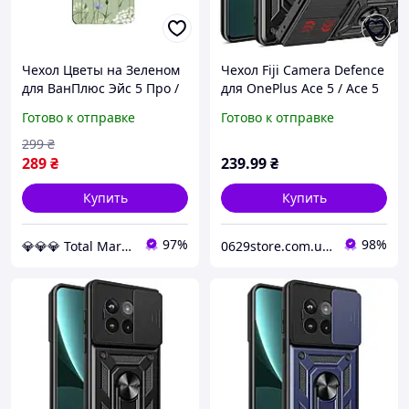
Чехол Цветы на Зеленом
Чехол Fiji Camera Defence
для ВанПлюс Эйс 5 Про /
для OnePlus Ace 5 / Ace 5
Зеленый чехол на
Pro бампер с защитой
Готово к отправке
Готово к отправке
OnePlus Ace 5 Pro
камеры и подставкой
Black
299
₴
289
₴
239
.99
₴
Купить
Купить
97%
98%
💎💎💎 Total Market
0629store.com.ua - Интернет магазин чехлов и защитных стекол для смартфонов