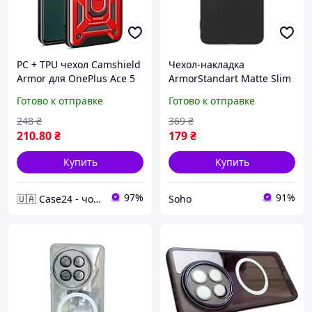
PC + TPU чехол Camshield
Чехол-накладка
Armor для OnePlus Ace 5
ArmorStandart Matte Slim
Pro / красный
Fit Camera cover для
Готово к отправке
Готово к отправке
OnePlus 13R/OnePlus Ace
5/OnePlus Ace 5 Pro Black
248
₴
369
₴
(ARM83509)
210
.80
₴
179
₴
Купить
Купить
97%
91%
🇺🇦 Case24 - чохли та аксесуари для смартфонів та планшетів
Soho