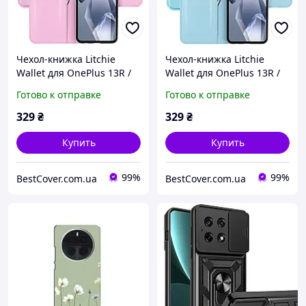
Чехол-книжка Litchie
Чехол-книжка Litchie
Wallet для OnePlus 13R /
Wallet для OnePlus 13R /
Ace 5 / Ace 5 Pro Light Pink
Ace 5 / Ace 5 Pro Light
Готово к отправке
Готово к отправке
Blue
329
₴
329
₴
Купить
Купить
99%
99%
BestCover.com.ua
BestCover.com.ua