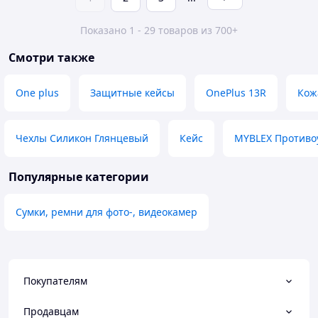
Показано 1 - 29 товаров из 700+
Смотри также
One plus
Защитные кейсы
OnePlus 13R
Кож
Чехлы Силикон Глянцевый
Кейс
MYBLEX Противо
Популярные категории
Сумки, ремни для фото-, видеокамер
Покупателям
Продавцам