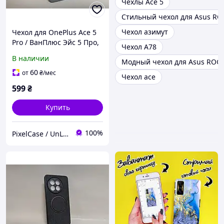
Чехлы Ace 5
Стильный чехол для Asus RO
Чехол азимут
Чехол для OnePlus Ace 5
Pro / ВанПлюс Эйс 5 Про,
Чехол A78
WAVE, Soft Touch,
В наличии
Модный чехол для Asus ROG 
противоударный, серый
60
от
₴
/мес
Чехол ace
599
₴
Купить
100%
PixelCase / UnLockService