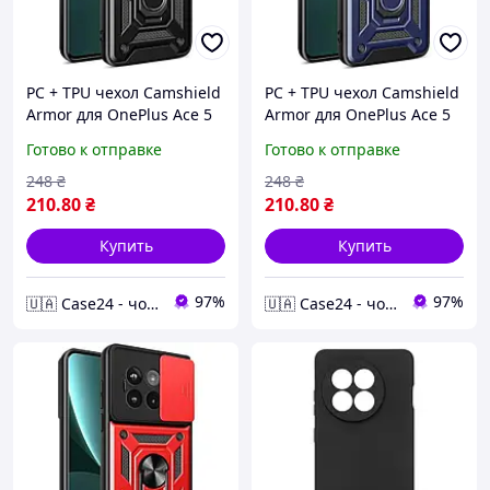
PC + TPU чехол Camshield
PC + TPU чехол Camshield
Armor для OnePlus Ace 5
Armor для OnePlus Ace 5
Pro / черный
Pro / синий
Готово к отправке
Готово к отправке
248
₴
248
₴
210
.80
₴
210
.80
₴
Купить
Купить
97%
97%
🇺🇦 Case24 - чохли та аксесуари для смартфонів та планшетів
🇺🇦 Case24 - чохли та аксесуари для смартфонів та планшетів