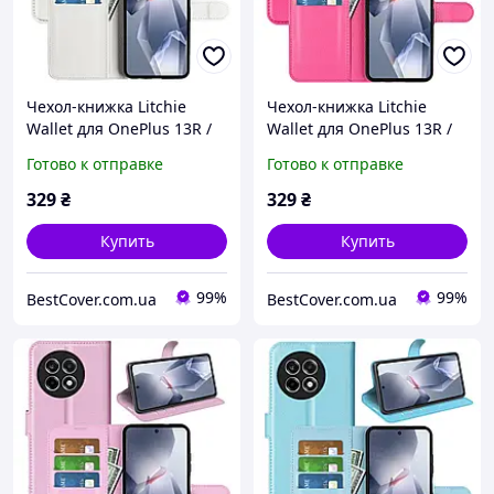
Чехол-книжка Litchie
Чехол-книжка Litchie
Wallet для OnePlus 13R /
Wallet для OnePlus 13R /
Ace 5 / Ace 5 Pro White
Ace 5 / Ace 5 Pro Rose
Готово к отправке
Готово к отправке
329
₴
329
₴
Купить
Купить
99%
99%
BestCover.com.ua
BestCover.com.ua