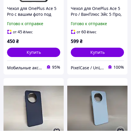
Чехол для OnePlus Ace 5
Чехол для OnePlus Ace 5
Pro с вашим фото под
Pro / ВанПлюс Эйс 5 Про,
заказ
WAVE, Soft Touch,
Готово к отправке
Готово к отправке
противоударный, белый
45
60
от
₴
/мес
от
₴
/мес
450
₴
599
₴
Купить
Купить
95%
100%
Мобильные аксессуары
PixelCase / UnLockService