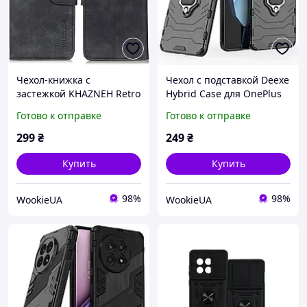
Чехол-книжка с
Чехол с подставкой Deexe
застежкой KHAZNEH Retro
Hybrid Case для OnePlus
Wallet для OnePlus 13R /
13R / Ace 5 / Ace 5 Pro -
Готово к отправке
Готово к отправке
Ace 5 / Ace 5 Pro - Black
Black
299
₴
249
₴
Купить
Купить
98%
98%
WookieUA
WookieUA