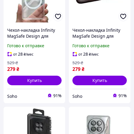
Чехол-накладка Infinity
Чехол-накладка Infinity
MagSafe Design для
MagSafe Design для
OnePlus 13R/OnePlus Ace
OnePlus 13R/OnePlus Ace
Готово к отправке
Готово к отправке
5/OnePlus Ace 5 Pro White
5/OnePlus Ace 5 Pro
Purple
28
28
от
₴
/мес
от
₴
/мес
529
₴
529
₴
279
₴
279
₴
Купить
Купить
91%
91%
Soho
Soho