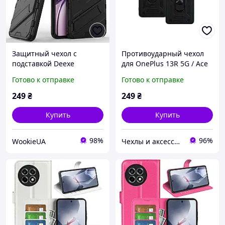
Защитный чехол с
Противоударный чехол
подставкой Deexe
для OnePlus 13R 5G / Ace
Bibercas для OnePlus 13R
5 5G / Ace 5 Pro 5G
Готово к отправке
Готово к отправке
/ Ace 5 / Ace 5 Pro - Black
Антишок Шторка кольцо
Черный
249
₴
249
₴
Купить
Купить
98%
96%
WookieUA
Чехлы и аксессуары | Mob4