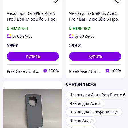
Чехол для OnePlus Ace 5
Чехол для OnePlus Ace 5
Pro / ВанПлюс Эйс 5 Про,
Pro / ВанПлюс Эйс 5 Про,
WAVE, Soft Touch,
WAVE, Soft Touch,
В наличии
В наличии
противоударный, синий
противоударный, голубой
60
60
от
₴
/мес
от
₴
/мес
599
₴
599
₴
Купить
Купить
100%
100%
PixelCase / UnLockService
PixelCase / UnLockService
Смотри также
Чехлы для Asus Rog Phone 6
Чехол для Ace 3
Чехол для телефона асус
Чехол Ace 2