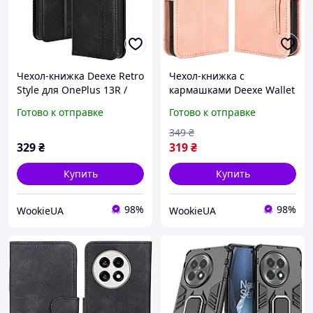
Чехол-книжка Deexe Retro
Чехол-книжка с
Style для OnePlus 13R /
кармашками Deexe Wallet
Ace 5 / Ace 5 Pro - Black
Stand для OnePlus 13R /
Готово к отправке
Готово к отправке
Ace 5 / Ace 5 Pro - Pink
349
₴
329
₴
319
₴
Купить
Купить
98%
98%
WookieUA
WookieUA