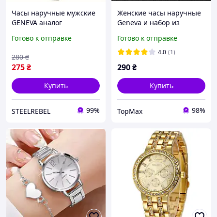
Часы наручные мужские
Женские часы наручные
GENEVA аналог
Geneva и набор из
кварцевые
браслета, цепочки,
Готово к отправке
Готово к отправке
кольца и сережек
4.0
(1)
280
₴
275
₴
290
₴
Купить
Купить
99%
98%
STEELREBEL
TopMax