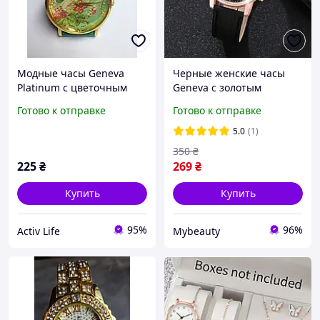
Модные часы Geneva
Черные женские часы
Platinum с цветочным
Geneva с золотым
букетом
оформлением
Готово к отправке
Готово к отправке
5.0
(1)
350
₴
225
₴
269
₴
Купить
Купить
95%
96%
Activ Life
Mybeauty