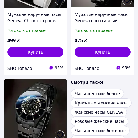
Мужские наручные часы
Мужские наручные часы
Geneva Chrono строгая
Geneva спортивный
элегантность и
стиль с металлическим
Готово к отправке
Готово к отправке
уверенность в каждой
браслетом (Ø 4.2 см)
секунде
499
₴
475
₴
Купить
Купить
95%
95%
SHOПопало
SHOПопало
Смотри также
Часы женские белые
Красивые женские часы
Женские часы GENEVA
Розовые женские часы
Часы женские бежевые