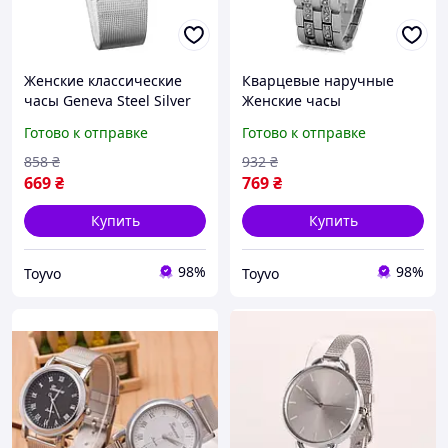
Женские классические
Кварцевые наручные
часы Geneva Steel Silver
Женские часы
серебряные Geneva Silver
Готово к отправке
Готово к отправке
BUYT Кварцевий
наручний Жіночий
858
₴
932
₴
годинник срібний Geneva
669
₴
769
₴
Silver
Купить
Купить
98%
98%
Toyvo
Toyvo