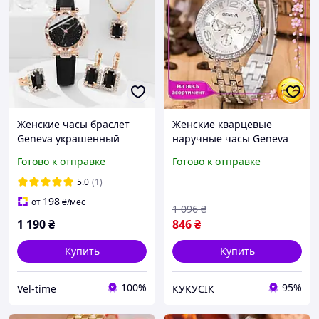
Женские часы браслет
Женские кварцевые
Geneva украшенный
наручные часы Geneva
стразами + набор
Silver стальные 42 мм
Готово к отправке
Готово к отправке
украшений Черный
минеральное стекло
браслет 22 см
5.0
(1)
серебряный CI-88
198
от
₴
/мес
1 096
₴
1 190
₴
846
₴
Купить
Купить
100%
95%
Vel-time
КУКУСІК