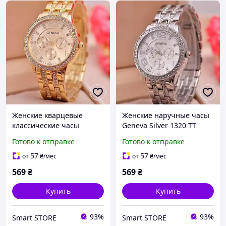
Женские кварцевые
Женские наручные часы
классические часы
Geneva Silver 1320 TT
Geneva Gold
Готово к отправке
Готово к отправке
57
57
от
₴
/мес
от
₴
/мес
569
₴
569
₴
Купить
Купить
93%
93%
Smart STORE
Smart STORE