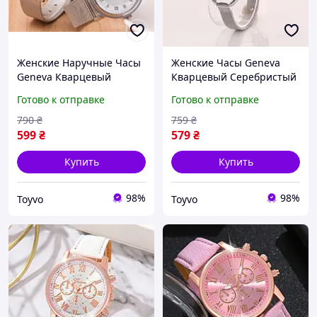
Женские Наручные Часы
Женские Часы Geneva
Geneva Кварцевый
Кварцевый Серебристый
Женевая Ador Жіночий
Стальной Браслет DBUY
Готово к отправке
Готово к отправке
Наручний Годинник
Жіночий Годинник
Geneva Кварцевий
Geneva Кварцевий
790
₴
759
₴
Женева
Сріблястий Сталевий
599
₴
579
₴
Браслет
Купить
Купить
98%
98%
Toyvo
Toyvo