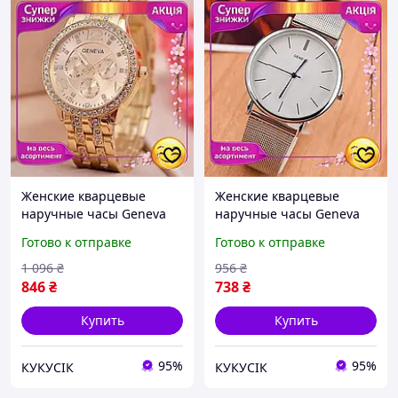
Женские кварцевые
Женские кварцевые
наручные часы Geneva
наручные часы Geneva
Gold аналоговые золотые
Steel Silver 38 мм
Готово к отправке
Готово к отправке
42х11 мм стальной
серебряный стальной
браслет классический CI-
браслет минеральное
1 096
₴
956
₴
88
стекло CI-88
846
₴
738
₴
Купить
Купить
95%
95%
КУКУСІК
КУКУСІК