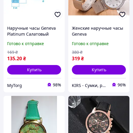
Наручные часы Geneva
Женские наручные часы
Рlatinum Салатовый
Geneva
Готово к отправке
Готово к отправке
169
₴
380
₴
135
.20
₴
319
₴
Купить
Купить
98%
96%
MyTorg
KIRS - Сумки, рюкзаки, портфели, клатчи, наручные часы оптом и в розницу