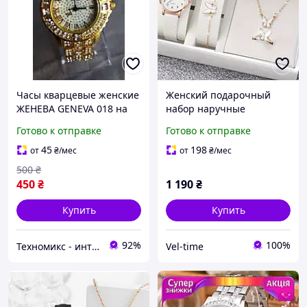
Часы кварцевые женские
Женский подарочный
ЖЕНЕВА GENEVA 018 на
набор наручные
металлическом браслете
кварцевые часы Geneva
Готово к отправке
Готово к отправке
с камешками
Quartz Butterfly белые
часики + украшения
45
198
от
₴
/мес
от
₴
/мес
бабочки
500
₴
450
₴
1 190
₴
Купить
Купить
92%
100%
Техномикс - интернет - магазин качественной техники, электроники и других товаров для дома и работы
Vel-time