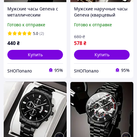
Мужские часы Geneva с
Мужские наручные часы
металлическим
Geneva (кварцевый
браслетом
механизм)
Готово к отправке
Готово к отправке
5.0
(2)
680
₴
440
₴
578
₴
Купить
Купить
95%
95%
SHOПопало
SHOПопало