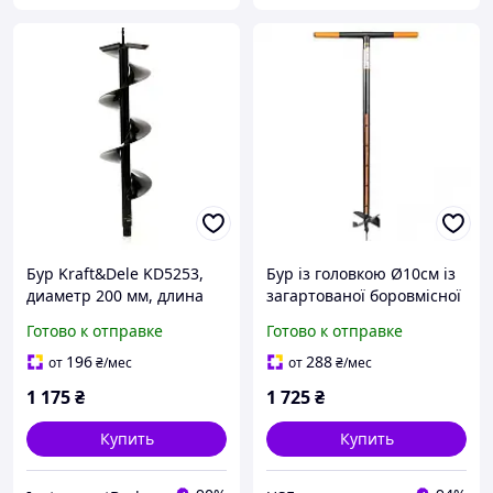
Бур Kraft&Dele KD5253,
Бур із головкою Ø10см із
диаметр 200 мм, длина
загартованої боровмісної
800 мм
сталі, KT-V2050 USE
Готово к отправке
Готово к отправке
196
288
от
₴
/мес
от
₴
/мес
1 175
₴
1 725
₴
Купить
Купить