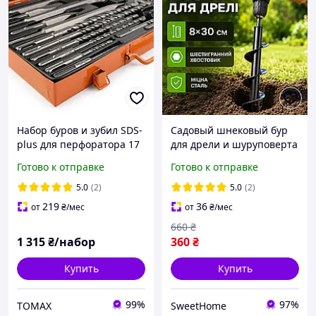
Набор буров и зубил SDS-
Садовый шнековый бур
plus для перфоратора 17
для дрели и шуруповерта
штук в кейсе
8×30 см, из углеродистой
Готово к отправке
Готово к отправке
стали, шестигранный
хвостовик
5.0
(2)
5.0
(2)
219
36
от
₴
/мес
от
₴
/мес
660
₴
1 315
₴/набор
360
₴
Купить
Купить
99%
97%
TOMAX
SweetHome