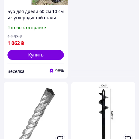
Бур для дрели 60 см 10 см
из углеродистой стали
для высадки растений и
Готово к отправке
деревьев в плотной
почве FLAME
1 593
₴
1 062
₴
Купить
96%
Веселка