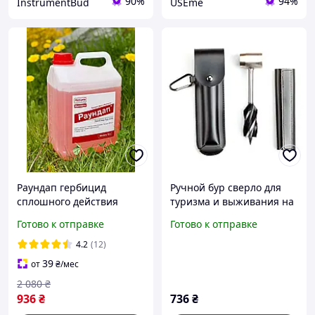
90%
94%
InstrumentBud
USEme
Раундап гербицид
Ручной бур сверло для
сплошного действия
туризма и выживания на
Moncanto для
природе №2130
Готово к отправке
Готово к отправке
уничтожения сорняков
на основе глифосата 480
4.2
(12)
г/л 5л
39
от
₴
/мес
2 080
₴
936
₴
736
₴