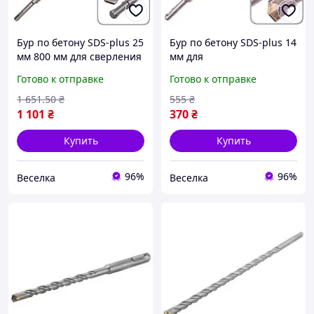
Бур по бетону SDS-plus 25
Бур по бетону SDS-plus 14
мм 800 мм для сверления
мм для
дюбелей и анкеров для
профессиональных
Готово к отправке
Готово к отправке
профессионалов и
строителей и домашних
домашних мастеров
мастеров для быстрого
1 651
.50
₴
555
₴
FLAME
бурения в бетоне FLAME
1 101
₴
370
₴
Купить
Купить
96%
96%
Веселка
Веселка