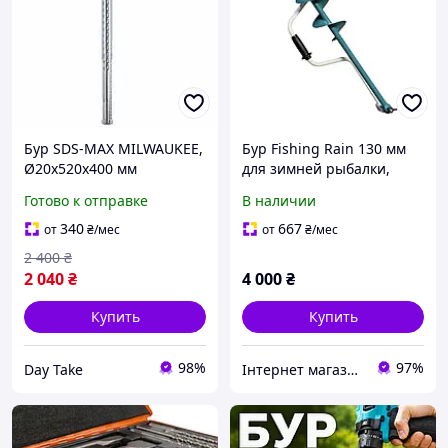
Бур SDS-MAX MILWAUKEE,
Бур Fishing Rain 130 мм
Ø20x520x400 мм
для зимней рыбалки,
спиральный,
Готово к отправке
В наличии
высококачественная
сталь, эффективное
340
667
от
₴
/мес
от
₴
/мес
бурение льда и отвод
2 400
₴
стружки
2 040
₴
4 000
₴
Купить
Купить
98%
97%
Day Take
Інтернет магазин товарів для риболовлі Fishermen