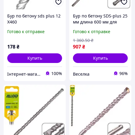
Бур по бетону sds plus 12
Бур по бетону SDS-plus 25
Х460
мм длина 600 мм для
сверления в бетоне
Готово к отправке
Готово к отправке
кирпиче и твердых
материалах FLAME
1 360
.50
₴
178
₴
907
₴
Купить
Купить
100%
96%
Інтернет-магазин ПЛАНЕТА TOOLS
Веселка