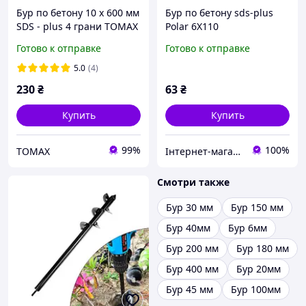
Бур по бетону 10 х 600 мм
Бур по бетону sds-plus
SDS - plus 4 грани TOMAX
Polar 6Х110
Готово к отправке
Готово к отправке
5.0
(4)
230
₴
63
₴
Купить
Купить
99%
100%
TOMAX
Інтернет-магазин ПЛАНЕТА TOOLS
Смотри также
Бур 30 мм
Бур 150 мм
Бур 40мм
Бур 6мм
Бур 200 мм
Бур 180 мм
Бур 400 мм
Бур 20мм
Бур 45 мм
Бур 100мм