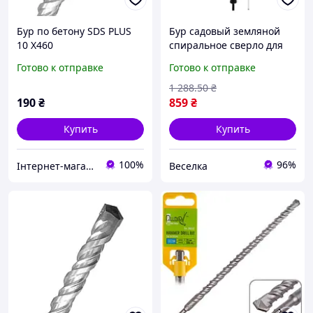
Бур по бетону SDS PLUS
Бур садовый земляной
10 Х460
спиральное сверло для
дрели для высадки
Готово к отправке
Готово к отправке
растений и деревьев 8 см
45 см FLAME
1 288
.50
₴
190
₴
859
₴
Купить
Купить
100%
96%
Інтернет-магазин ПЛАНЕТА TOOLS
Веселка