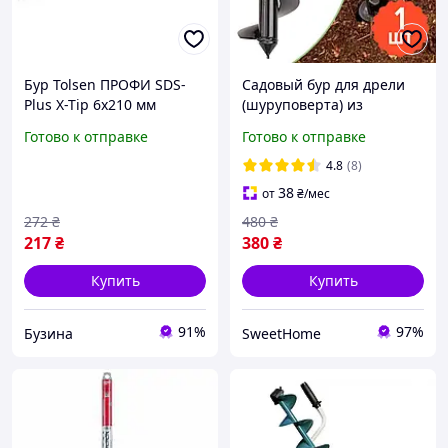
Бур Tolsen ПРОФИ SDS-
Садовый бур для дрели
Plus X-Tip 6х210 мм
(шуруповерта) из
buzyna
углеродистой стали 30 см,
Готово к отправке
Готово к отправке
диаметр 8 см
4.8
(8)
38
от
₴
/мес
272
₴
480
₴
217
₴
380
₴
Купить
Купить
91%
97%
Бузина
SweetHome