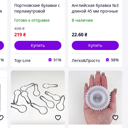
Портновские булавки с
Английская булавка №3
ля
перламутровой
длиной 45 мм прочные
32
головкой 12 пластин по
универсальные
Готово к отправке
В наличии
40шт для шитья и
булавки для шитья и
рукоделия белые
рукоделия
438
₴
219
₴
22
.60
₴
Купить
Купить
1%
91%
98%
Top-Line
Легко&Просто