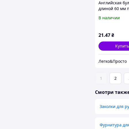
Английская бу
длиной 60 мм 
и универсальн
В наличии
булавки для ш
рукоделия
21
.47
₴
Купит
Легко&Просто
1
2
Смотри такж
Заколки для р
Фурнитура для