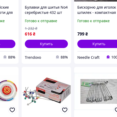
йские
Булавки для шитья No4
Бискорню для иголок
рти для
серебристые 432 шт
шпилек - компактная
елия
для рукоделия и
подушечка для шить
вке
Готово к отправке
Готово к отправке
удобные
творчества длина 5.5
и рукоделия
ии
см
1 232
₴
616
₴
799
₴
ь
Купить
Купить
88%
88%
10
Trendovo
Needle Craft