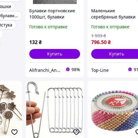
рошки
Булавки портновские
Маленькие
Декоративные булавки для одежды
1000шт, булавки
серебряные булавки
швейные, булавки для
2000 штук для
лстука
Готово к отправке
Готово к отправке
шитья и рукоделия
рукоделия и шитья
надежное крепление
1 593
₴
для тканей
132
₴
796
.50
₴
Купить
Купить
98%
9
Alifranchi_Anna
Top-Line