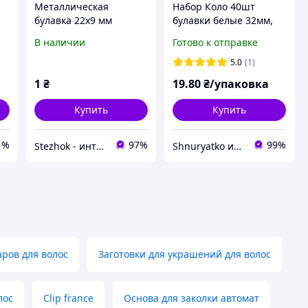
Металлическая
Набор Коло 40шт
булавка 22х9 мм
булавки белые 32мм,
маркер для вязания
швейная заколка для
В наличии
Готово к отправке
е
для рукоделия цвет
рукоделия, вязки,
платина
бисероплетения,
5.0
(1)
макрай
1
₴
19
.80
₴/упаковка
Купить
Купить
1%
97%
99%
Stezhok - интернет-магазин товаров для творчества и рукоделия
Shnuryatko интернет-магазин
аров для волос
Заготовки для украшений для волос
лос
Clip france
Основа для заколки автомат