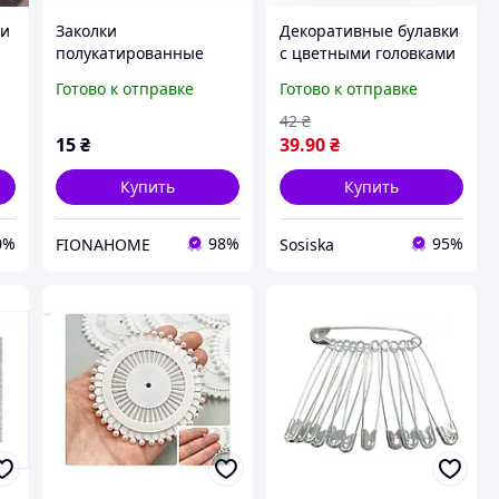
 и
Заколки
Декоративные булавки
полукатированные
с цветными головками
я
металлические для
H057 Chen`s для
Готово к отправке
Готово к отправке
шитья и рукоделия,
рукоделия и шитья
набор 10 шт
42
₴
15
₴
39
.90
₴
Купить
Купить
0%
98%
95%
FIONAHOME
Sosiska