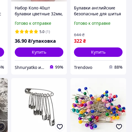
Набор Коло 40шт
Булавки английские
с
булавки цветные 32мм,
безопасные для шитья
и
швейная заколка для
и рукоделия 432 шт
Готово к отправке
Готово к отправке
рукоделия, вязки,
ассорти 4 5 см ТМ
бисероплетения,
ХАРКІВ
5.0
(1)
644
₴
макраме
36
.90
₴/упаковка
322
₴
Купить
Купить
6%
99%
88%
Shnuryatko интернет-магазин
Trendovo