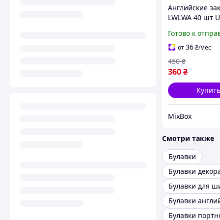
Английские за
LWLWA 40 шт U
образные
Готово к отпра
металлические
мм, большие 
36
от
₴
/мес
для одеял, кви
450
₴
одежды и руко
360
₴
Купит
MixBox
Смотри также
Булавки
Булавки декор
Булавки для ш
Булавки англи