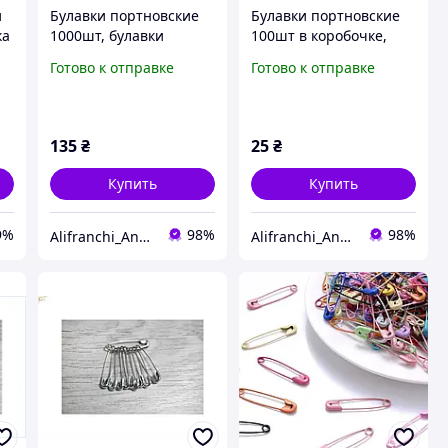
и
Булавки портновские
Булавки портновские
ка
1000шт, булавки
100шт в коробочке,
швейные, булавки для
булавки швейные,
Готово к отправке
Готово к отправке
шитья и рукоделия
булавки для шитья и
рукоделия
135
₴
25
₴
Купить
Купить
9%
98%
98%
Alifranchi_Anna
Alifranchi_Anna