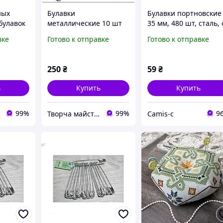
ных
Булавки
Булавки портновские
булавок
металлические 10 шт
35 мм, 480 шт, сталь, 
89 мм серебристые для
шариком, для шитья 
вке
Готово к отправке
Готово к отправке
s для
одежды и рукоделия
рукоделия
делия
250
₴
59
₴
ь
Купить
Купить
99%
99%
9
Творча майстерня "WoollyFox"
Camis-c