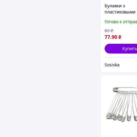
Булавки з
пластиковыми
цветными гол
Готово к отпра
0,55×3,6 мм №4
для шитья и р
82
₴
77
.90
₴
Купит
Sosiska