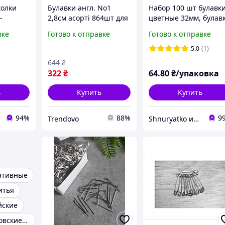
колки
Булавки англ. No1
Набор 100 шт булавк
-
2,8см асорті 864шт для
цветные 32мм, булав
шиття та фіксації
швейная для
вке
Готово к отправке
Готово к отправке
 50 75
безпечні шпильки для
рукоделия, вязания,
шпильки
одягу та рукоділля
бисероплетения,
5.0
(1)
лтинга,
макраме
644
₴
делия
322
₴
64
.80
₴/упаковка
ь
Купить
Купить
94%
88%
9
Trendovo
Shnuryatko интернет-магазин
ативные
итья
йские
Булавки портновские 1000 шт