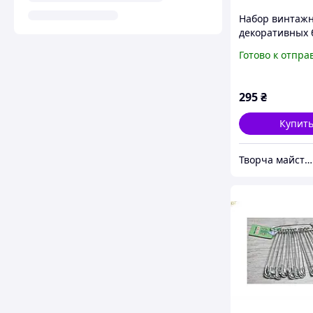
Набор винтаж
декоративных 
брошей 5 шт
Готово к отпра
бронзовые pin
одежды и руко
295
₴
Купит
Творча майстерня "WoollyFox"