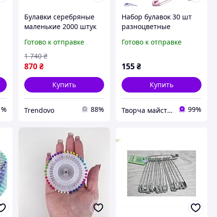
Булавки серебряные
Набор булавок 30 шт
маленькие 2000 штук
разноцветные
для рукоделия и шитья
металлические
Готово к отправке
Готово к отправке
надежные крепления
маленькие для
для тканей
рукоделия
1 740
₴
870
₴
155
₴
Купить
Купить
1%
88%
99%
Trendovo
Творча майстерня "WoollyFox"