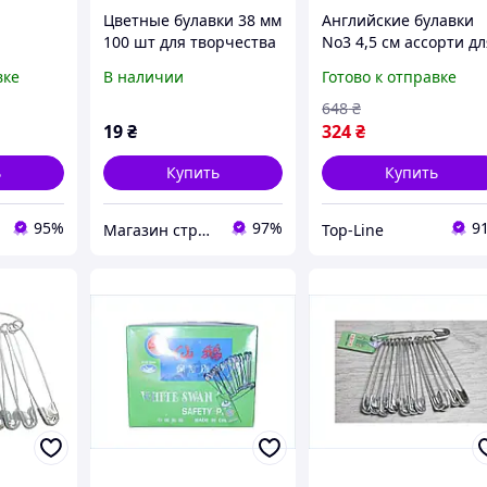
Цветные булавки 38 мм
Английские булавки
100 шт для творчества
No3 4,5 см ассорти д
овками
и рукоделия надежные
шитья и рукоделия 4
вке
В наличии
Готово к отправке
0-12-2
крепления
шт в упаковке ТМ
укоделия
ХАРКІВ
648
₴
19
₴
324
₴
ь
Купить
Купить
95%
97%
9
Магазин строительных материалов "СТРОИМ ВМЕСТЕ"
Top-Line