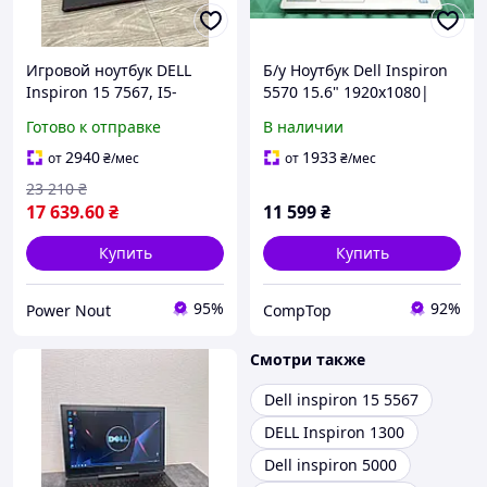
Игровой ноутбук DELL
Б/у Ноутбук Dell Inspiron
Inspiron 15 7567, I5-
5570 15.6" 1920x1080|
7300HQ, 16Gb, SSD 256Gb
Core i5-8250U| 8 GB RAM|
Готово к отправке
В наличии
+ HDD 500 + Nvidia
256 GB SSD| UHD 620
GeForce GTX 1050Ti б/у
2940
1933
от
₴
/мес
от
₴
/мес
23 210
₴
17 639
.60
₴
11 599
₴
Купить
Купить
95%
92%
Power Nout
CompTop
Смотри также
Dell inspiron 15 5567
DELL Inspiron 1300
Dell inspiron 5000