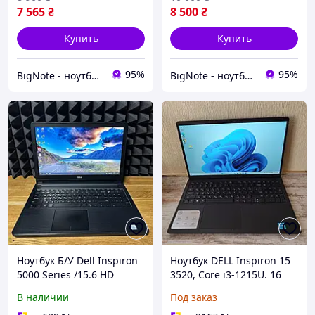
7 565
₴
8 500
₴
Купить
Купить
95%
95%
BigNote - ноутбуки для каждого
BigNote - ноутбуки для каждого
Ноутбук Б/У Dell Inspiron
Ноутбук DELL Inspiron 15
5000 Series /15.6 HD
3520, Core i3-1215U. 16
(1366x768) /i5-6200U/ 8 GB
Gb/256 Gb б\в
В наличии
Под заказ
DDR3 /Intel Graphics 520 /