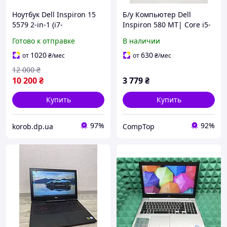
Ноутбук Dell Inspiron 15
Б/у Компьютер Dell
5579 2-in-1 (i7-
Inspiron 580 MT| Core i5-
8550U/8/256SSD) - Class B
650| 8 GB RAM| 250 GB
Готово к отправке
В наличии
"Б/У"
HDD| GeForce GT 420 1GB
1020
630
от
₴
/мес
от
₴
/мес
12 000
₴
10 200
₴
3 779
₴
Купить
Купить
97%
92%
korob.dp.ua
CompTop