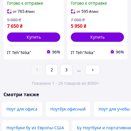
Готово к отправке
Готово к отправке
525M 2Gb SSD256G
820M 2Gb,SSD 128Gb
765
595
от
₴
/мес
от
₴
/мес
9 000
₴
7 000
₴
7 650
₴
5 950
₴
Купить
Купить
96%
96%
IT Teh"Nika"
IT Teh"Nika"
1
2
3
...
Показано 1 - 29 товаров из 8000+
Смотри также
Ноут для офиса
Ноутбук офисный
Ноут для учебы
Ноутбуки бу из Европы-США
Бу Ноутбуки и портативна