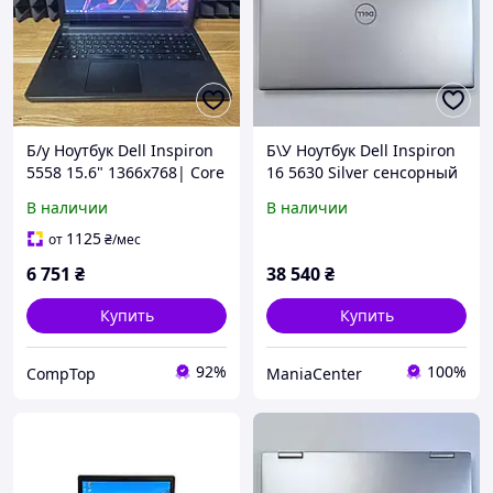
Б/у Ноутбук Dell Inspiron
Б\У Ноутбук Dell Inspiron
5558 15.6" 1366x768| Core
16 5630 Silver сенсорный
i5-5200U| 8 GB RAM| 128
1 TB | АКБ 100%
В наличии
В наличии
GB SSD| HD 5500
1125
от
₴
/мес
6 751
₴
38 540
₴
Купить
Купить
92%
100%
CompTop
ManiaCenter