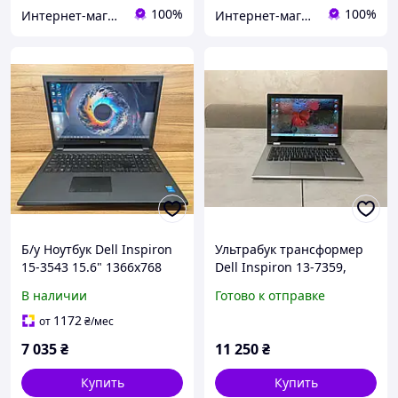
100%
100%
Интернет-магазин DS-Port
Интернет-магазин DS-Port
Б/у Ноутбук Dell Inspiron
Ультрабук трансформер
15-3543 15.6" 1366x768
Dell Inspiron 13-7359,
Сенсорный| Core i3-
13,3" FHD IPS сенсорний,
В наличии
Готово к отправке
5005U| 8 GB RAM| 240 GB
i7-6500U, 8GB, 250GB SSD
SSD| HD 5500
1172
от
₴
/мес
7 035
₴
11 250
₴
Купить
Купить