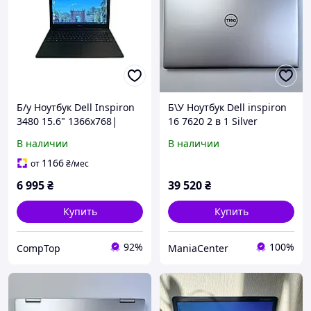
Б/у Ноутбук Dell Inspiron
Б\У Ноутбук Dell inspiron
3480 15.6" 1366x768|
16 7620 2 в 1 Silver
Celeron 4205U| 8 GB
сенсорний 512gb | АКБ
В наличии
В наличии
RAM| 256 GB SSD| UHD
98%
610
1166
от
₴
/мес
6 995
₴
39 520
₴
Купить
Купить
92%
100%
CompTop
ManiaCenter