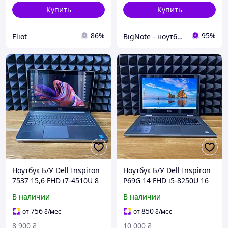
Купить
Купить
86%
95%
Eliot
BigNote - ноутбуки для каждого
Ноутбук Б/У Dell Inspiron
Ноутбук Б/У Dell Inspiron
7537 15,6 FHD i7-4510U 8
P69G 14 FHD i5-8250U 16
GB Intel HD Graphics 4400
GB Intel HD Graphics 620
В наличии
В наличии
SSD 128 GB
SSD 256 GB
756
850
от
₴
/мес
от
₴
/мес
8 900
₴
10 000
₴