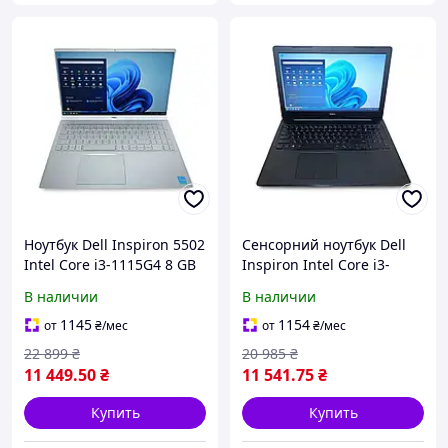
Ноутбук Dell Inspiron 5502
Cенсорний ноутбук Dell
Intel Core i3-1115G4 8 GB
Inspiron Intel Core i3-
RAM 256 GB SSD [15.6"] -
1005G1 8 GB RAM 256 GB
В наличии
В наличии
Б/У
SSD [15.6" FullHD] - Б/У
1145
1154
от
₴
/мес
от
₴
/мес
22 899
₴
20 985
₴
11 449
.50
₴
11 541
.75
₴
Купить
Купить