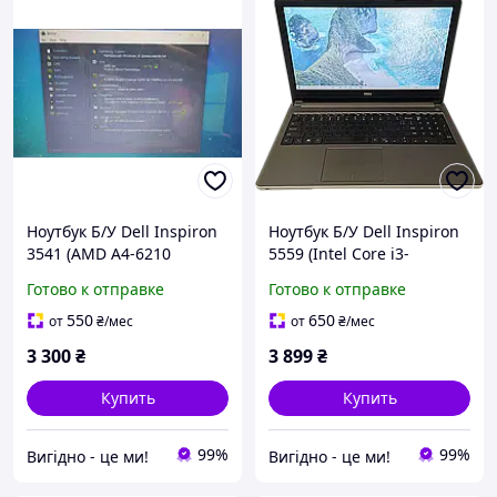
Ноутбук Б/У Dell Inspiron
Ноутбук Б/У Dell Inspiron
3541 (AMD A4-6210
5559 (Intel Core i3-
1.8GHz/Ram 4Gb/HDD
6100U/Ram 8Gb/HDD
Готово к отправке
Готово к отправке
500Gb/AMD Radeon R3
320Gb/Intel HD Graphics
Graphics)
520)
550
650
от
₴
/мес
от
₴
/мес
3 300
₴
3 899
₴
Купить
Купить
99%
99%
Вигiдно - це ми!
Вигiдно - це ми!