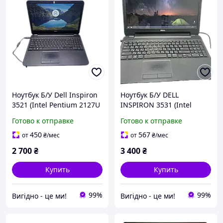
Ноутбук Б/У Dell Inspiron
Ноутбук Б/У DELL
3521 (Intel Pentium 2127U
INSPIRON 3531 (Intel
@ 1.9GHz/Ram 4GB/HDD
Celeron N2830 2.16Ghz,
Готово к отправке
Готово к отправке
500GB/Intel HD Graphics)
Ram 4Gb, SSD 240Gb, Intel
HD)
450
567
от
₴
/мес
от
₴
/мес
2 700
₴
3 400
₴
Купить
Купить
99%
99%
Вигiдно - це ми!
Вигiдно - це ми!