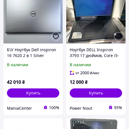
Б\У Ноутбук Dell inspiron
Ноутбук DELL Inspiron
16 7620 2 в 1 Silver
3793 17 дюймов, Core i5-
сенсорний 1Tb | АКБ
1035G1. 8 Gb/256 Gb б\у
В наличии
В наличии
100%
2000
от
₴
/мес
42 010
₴
12 000
₴
Купить
Купить
100%
95%
ManiaCenter
Power Nout