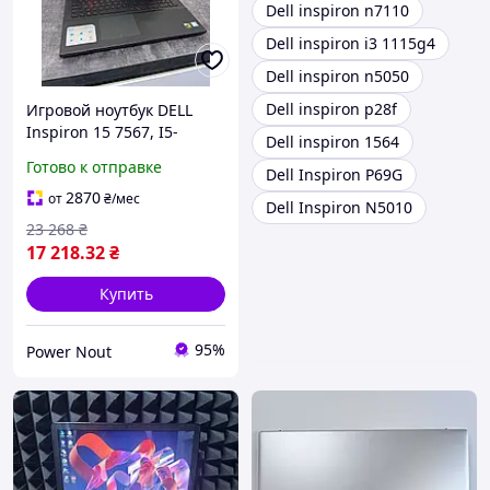
Dell inspiron n7110
Dell inspiron i3 1115g4
Dell inspiron n5050
Dell inspiron p28f
Игровой ноутбук DELL
Inspiron 15 7567, I5-
Dell inspiron 1564
7300HQ, 16Gb, SSD 128Gb
Готово к отправке
Dell Inspiron P69G
+ HDD 1000 + Nvidia
GeForce GTX 1050Ti, б/у
2870
от
₴
/мес
Dell Inspiron N5010
23 268
₴
17 218
.32
₴
Купить
95%
Power Nout