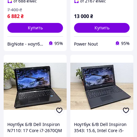
SSD 128GB
688
2167
от
₴
/мес
от
₴
/мес
7 400
₴
6 882
₴
13 000
₴
Купить
Купить
95%
95%
BigNote - ноутбуки для каждого
Power Nout
Ноутбук Б/В Dell Inspiron
Ноутбук Б/В Dell Inspiron
N7110: 17 Core i7-2670QM
3543: 15.6, Intel Core i5-
8 GB DDR3 GeForce GT
5200U, 8 GB DDR3,GeForce