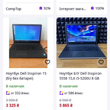
92%
100%
CompTop
Інтернет магазин 24time
Ноутбук Dell Inspiron 15
Ноутбук Б/У Dell Inspiron
(б/у без батареї)
5558 15,6 i5-5200U 8 GB
Intel HD Graphics 5500
В наличии
В наличии
SSD 128 GB
332
586
от
₴
/мес
от
₴
/мес
3 500
₴
6 900
₴
3 325
₴
5 865
₴