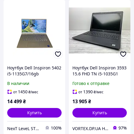
Ноутбук Dell Inspiron 5402
Ноутбук Dell Inspiron 3593
i5-1135G7/16gb
15.6 FHD TN i5-1035G1
ddr4/256gb/14 0 Full HD -
GeForce MX230 2GB 8GB
В наличии
Готово к отправке
Б/У
SSD 240GB Б/У А-
1450
1390
от
₴
/мес
от
₴
/мес
14 499
₴
13 905
₴
Купить
Купить
100%
97%
NexT LeveL STORE
VORTEX.DP.UA Ноутбуки, компьютеры, запчасти, сервис