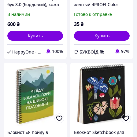
бук 8.0 (бордовый), кожа
жёлтый 4PROFI Color
Krast
office обложка с
В наличии
Готово к отправке
глянцевой ламинацией
70г
600
₴
35
₴
Купить
Купить
100%
97%
✅ HappyOne - интернет-магазин оригинальных и полезных товаров
📑 БУКВОЇД 📚
Блокнот «Я пойду в
Блокнот Sketchbook для