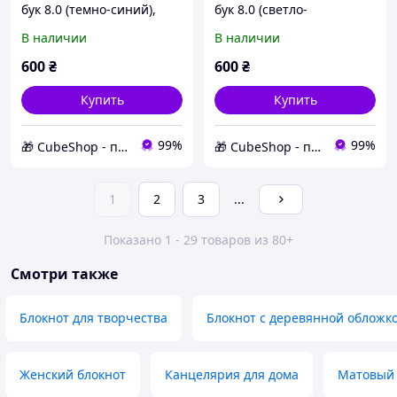
бук 8.0 (темно-синий),
бук 8.0 (светло-
кожа Crazy Horse
коричневый), кожа Krast
В наличии
В наличии
600
₴
600
₴
Купить
Купить
99%
99%
🎁 CubeShop - подарки и подарочная упаковка
🎁 CubeShop - подарки и подарочная упаковка
1
2
3
...
Показано 1 - 29 товаров из 80+
Смотри также
Блокнот для творчества
Блокнот с деревянной обложк
Женский блокнот
Канцелярия для дома
Матовый 