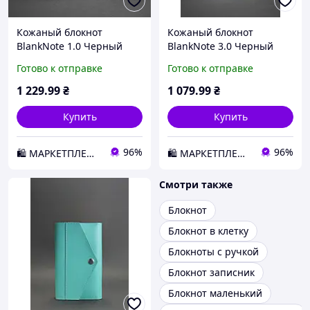
Кожаный блокнот
Кожаный блокнот
BlankNote 1.0 Черный
BlankNote 3.0 Черный
(BN-SB-1-st-g) D1-2026
(BN-SB-3-mi-g) D1-2026
Готово к отправке
Готово к отправке
1 229
.99
₴
1 079
.99
₴
Купить
Купить
96%
96%
🛍️ МАРКЕТПЛЕЙС DMD
🛍️ МАРКЕТПЛЕЙС DMD
Смотри также
Блокнот
Блокнот в клетку
Блокноты с ручкой
Блокнот записник
Блокнот маленький