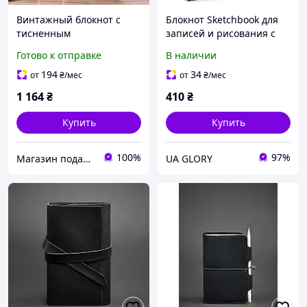
Винтажный блокнот с
Блокнот Sketchbook для
тисненным
записей и рисования с
изображением
деревянной обложкой 3
Готово к отправке
В наличии
языческого волхва, А5
мм, дизайнерский
скетчбук для художника,
194
34
от
₴
/мес
от
₴
/мес
писателя
1 164
₴
410
₴
Купить
Купить
100%
97%
Магазин подарков DmD Box
UA GLORY