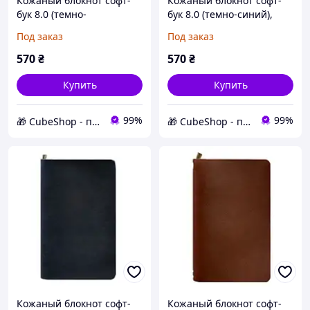
Кожаный блокнот софт-
Кожаный блокнот софт-
бук 8.0 (темно-
бук 8.0 (темно-синий),
коричневый), кожа Crazy
кожа Krast
Под заказ
Под заказ
Horse
570
₴
570
₴
Купить
Купить
99%
99%
🎁 CubeShop - подарки и подарочная упаковка
🎁 CubeShop - подарки и подарочная упаковка
Кожаный блокнот софт-
Кожаный блокнот софт-