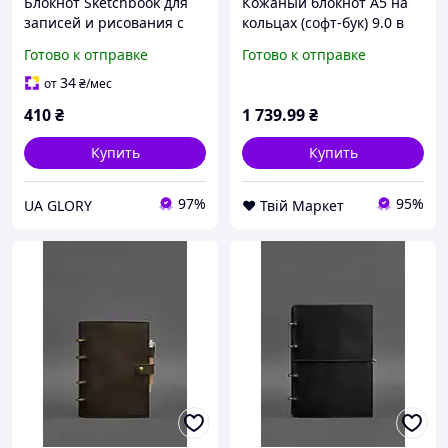
Блокнот Sketchbook для
Кожаный блокнот А5 на
записей и рисования с
кольцах (софт-бук) 9.0 в
деревянной обложкой 3
мягкой черной обложке
Готово к отправке
Готово к отправке
мм, дизайнерский арт
BlankNote D7-2026
скетчбук с оленем в
34
от
₴
/мес
зимнем лесу
410
₴
1 739
.99
₴
Купить
Купить
97%
95%
UA GLORY
❤️ Твій Маркет