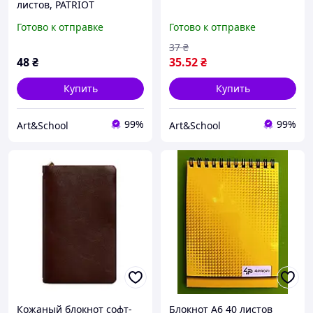
листов, PATRIOT
"NATIONAL", ячейка,
Готово к отправке
Готово к отправке
картонная обложка,
(BM.24545115)
37
₴
48
₴
35
.52
₴
Купить
Купить
99%
99%
Art&School
Art&School
Кожаный блокнот софт-
Блокнот A6 40 листов