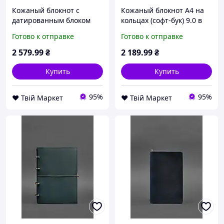
Кожаный блокнот с
Кожаный блокнот А4 на
датированным блоком
кольцах (софт-бук) 9.0 в
(Софт-бук) 9.1 темно-
мягкой обложке черный
Готово к отправке
Готово к отправке
коричневый Crazy Horse
Crazy Horse BlankNote D7-
BlankNote D7-2026
2026
2 579
.99
₴
2 189
.99
₴
Купить
Купить
95%
95%
❤️ Твій Маркет
❤️ Твій Маркет