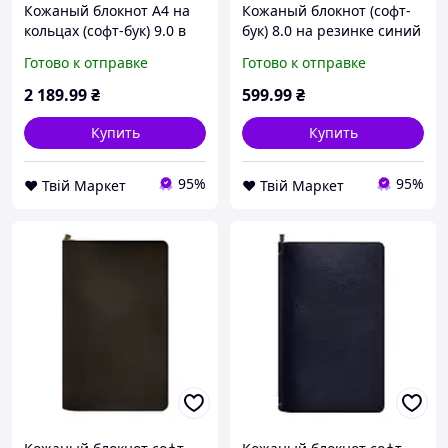
Кожаный блокнот А4 на
Кожаный блокнот (софт-
кольцах (софт-бук) 9.0 в
бук) 8.0 на резинке синий
мягкой обложке зеленый
Crazy Horse BlankNote D7-
Готово к отправке
Готово к отправке
Краст BlankNote D7-2026
2026
2 189
.99
₴
599
.99
₴
Купить
Купить
95%
95%
❤️ Твій Маркет
❤️ Твій Маркет