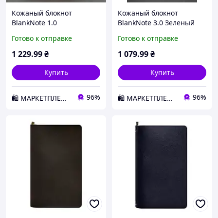
Кожаный блокнот
Кожаный блокнот
BlankNote 1.0
BlankNote 3.0 Зеленый
Коричневый (BN-SB-1-st-
(BN-SB-3-mi-iz) D1-2026
Готово к отправке
Готово к отправке
k) D1-2026
1 229
.99
₴
1 079
.99
₴
Купить
Купить
96%
96%
🛍️ МАРКЕТПЛЕЙС DMD
🛍️ МАРКЕТПЛЕЙС DMD