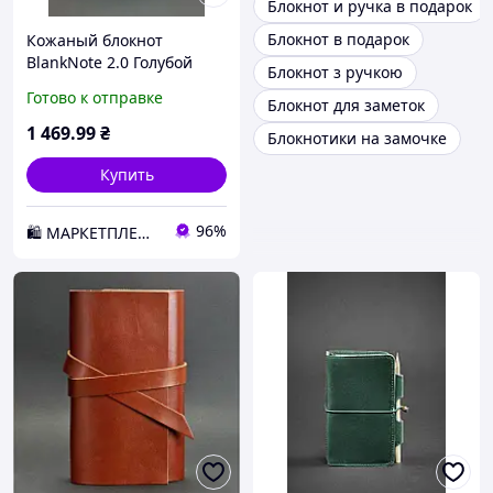
Блокнот и ручка в подарок
Блокнот в подарок
Кожаный блокнот
BlankNote 2.0 Голубой
Блокнот з ручкою
(BN-SB-2-st-tiffany) D1-
Готово к отправке
Блокнот для заметок
2026
1 469
.99
₴
Блокнотики на замочке
Купить
96%
🛍️ МАРКЕТПЛЕЙС DMD