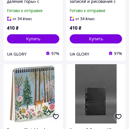
далекие горы» с
записей и рисования с
деревянной обложкой
деревянной обложкой 3
Готово к отправке
Готово к отправке
14,7×21 см
мм, дизайнерский
вдохновляющий
скетчбук с этно арт
34
34
от
₴
/мес
от
₴
/мес
украинский скетчбук
иллюстрацией птицы
410
₴
410
₴
Купить
Купить
97%
97%
UA GLORY
UA GLORY