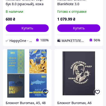
бук 8.0 (красный), кожа
BlankNote 3.0
Krast
Коричневый (BN-SB-3-mi-
В наличии
Готово к отправке
o) D1-2026
600
₴
1 079
.99
₴
Купить
Купить
100%
96%
✅ HappyOne - интернет-магазин оригинальных и полезных товаров
🛍️ МАРКЕТПЛЕЙС DMD
Блокнот Buromax, А5, 48
Блокнот Buromax, А6