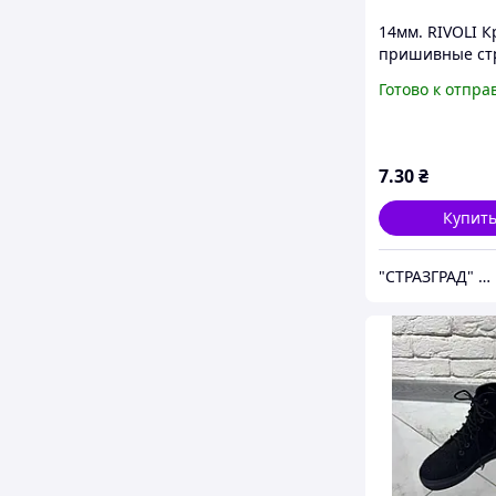
14мм. RIVOLI К
пришивные ст
BLACK. Стекло.
Готово к отпра
7
.30
₴
Купит
"СТРАЗГРАД" Интернет-магазин страз и декора