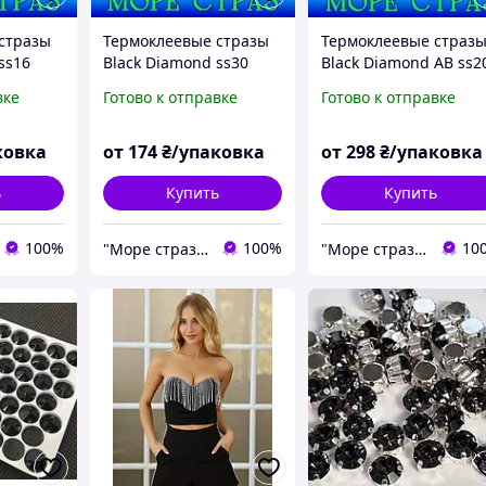
стразы
Термоклеевые стразы
Термоклеевые страз
ss16
Black Diamond ss30
Black Diamond AB ss2
кло
уп-288шт стекло
уп-1440шт стекло
вке
Готово к отправке
Готово к отправке
4,0мм
премиум сс30=6,5мм
премиум сс20=4,8мм
ковка
от
174
₴/упаковка
от
298
₴/упаковка
ь
Купить
Купить
100%
100%
10
"Море страз" интернет-магазин
"Море страз" интернет-магазин