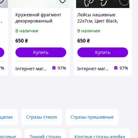
Кружевной фрагмент
Лейсы нашивные
 ,
декорированный
22х7см, Цвет Black,
стразами 23х10см,
стразы Crystal AB 1
В наличии
В наличии
Цвет Black стразы
пара
Crystal AB, 1 пара
650
₴
650
₴
Купить
Купить
7%
97%
97%
Інтернет-магазин "Glamora"
Інтернет-магазин "Glamora"
 цапах
Стразы стекло
Стразы пришивные
матовые
Тонкий стразы
Круглые стразы идейка