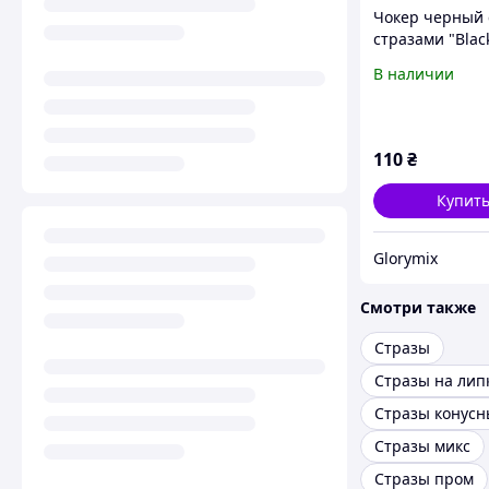
Чокер черный 
стразами "Black
черный
В наличии
110
₴
Купит
Glorymix
Смотри также
Стразы
Стразы конусн
Стразы микс
Стразы пром