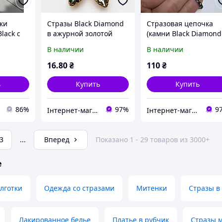
ки
Стразы Black Diamond
Стразовая цепочка
lack с
в ажурной золотой
(камни Black Diamond
ами на
оправе Маркизы
основа черная),
В наличии
В наличии
Размер 7х15мм
размер камня ss16
(4мм) 1м
16
.80
₴
110
₴
ь
Купить
Купить
86%
97%
9
Інтернет-магазин "Glamora"
Інтернет-магазин "Glamora"
3
...
Вперед
Показано 1 - 29 товаров из 3000+
е
лготки
Одежда со стразами
Митенки
Стразы в
Лакированное белье
Платье в рубчик
Стразы 