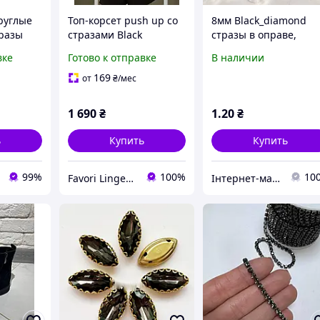
руглые
Топ-корсет push up со
8мм Black_diamond
разы
стразами Black
стразы в оправе,
стекло, 1шт
вке
Готово к отправке
В наличии
169
от
₴
/мес
1 690
₴
1
.20
₴
ь
Купить
Купить
99%
100%
10
Favori Lingerie - магазин женского белья и одежды для дома
Інтернет-магазин "СТРАЗІКІ_DMC_Store"