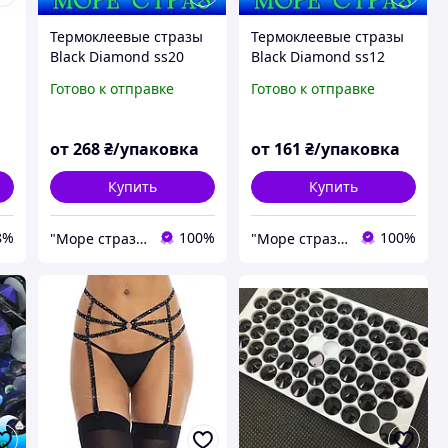
Термоклеевые стразы
Термоклеевые стразы
Black Diamond ss20
Black Diamond ss12
уп-1440шт стекло
уп-1440шт стекло
Готово к отправке
Готово к отправке
премиум сс20=4,8мм
премиум сс12=3,2мм
от
268
₴/упаковка
от
161
₴/упаковка
Купить
Купить
8%
100%
100%
"Море страз" интернет-магазин
"Море страз" интернет-магазин