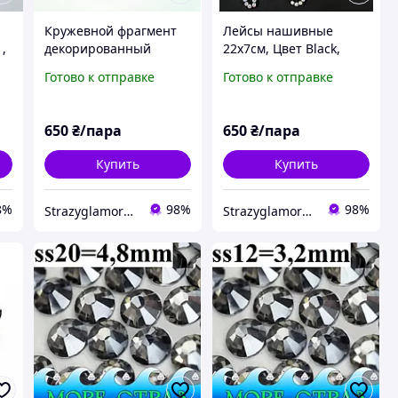
Кружевной фрагмент
Лейсы нашивные
 ,
декорированный
22х7см, Цвет Black,
стразами 23х10см,
стразы Crystal AB 1
Готово к отправке
Готово к отправке
Цвет Black стразы
пара
Crystal AB, 1 пара
650
₴/пара
650
₴/пара
Купить
Купить
8%
98%
98%
Strazyglamora.com.ua
Strazyglamora.com.ua