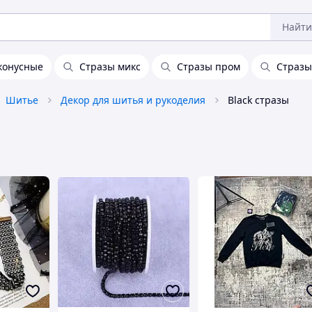
Найти
конусные
Стразы микс
Стразы пром
Стразы
Шитье
Декор для шитья и рукоделия
Black стразы