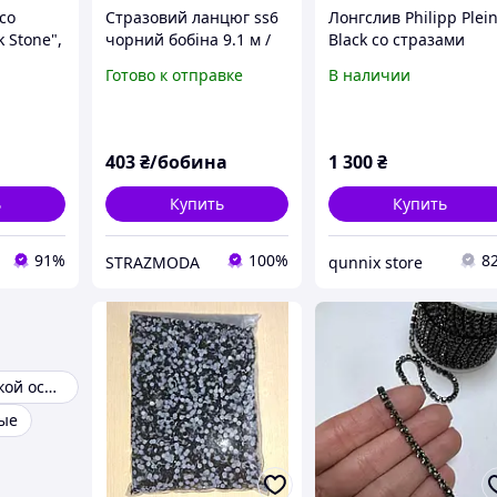
со
Стразовий ланцюг ss6
Лонгслив Philipp Plei
 Stone",
чорний бобіна 9.1 м /
Black со стразами
цепь со стразами black
(Унисекс) M |
Готово к отправке
В наличии
jet
Брендовая кофта
Филипп Плейн с
Пегасом
403
₴/бобина
1 300
₴
ь
Купить
Купить
91%
100%
8
STRAZMODA
qunnix store
Стразы на липкой основе
ые