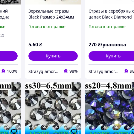
рний
Зеркальные стразы
Стразы в серебряных
лодна
Black Размер 24х34мм
цапах Black Diamond
ы 2 мм
*50 шт
вке
Готово к отправке
Готово к отправке
t fix
(2)
5
.60
₴
270
₴/упаковка
ь
Купить
Купить
100%
98%
9
Strazyglamora.com.ua
Strazyglamora.com.ua