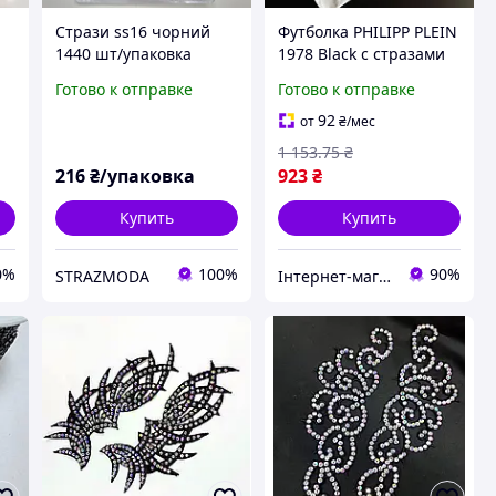
Стрази ss16 чорний
Футболка PHILIPP PLEIN
1440 шт/упаковка
1978 Black с стразами
холодна фіксація
приталенная 90%
Готово к отправке
Готово к отправке
хлопок 10% эластан
Турция качественные
92
от
₴
/мес
принты
1 153
.75
₴
216
₴/упаковка
923
₴
Купить
Купить
0%
100%
90%
STRAZMODA
Інтернет-магазин Clothes-Mall