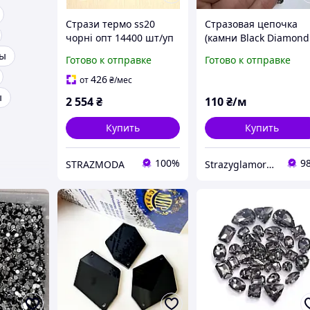
Стрази термо ss20
Стразовая цепочка
чорні опт 14400 шт/уп
(камни Black Diamond
Біг пак/стразы black jet
основа черная),
зы
Готово к отправке
Готово к отправке
hot fix 4.8 мм
размер камня ss16
(4мм) 1м
426
от
₴
/мес
ы
2 554
₴
110
₴/м
Купить
Купить
100%
9
STRAZMODA
Strazyglamora.com.ua