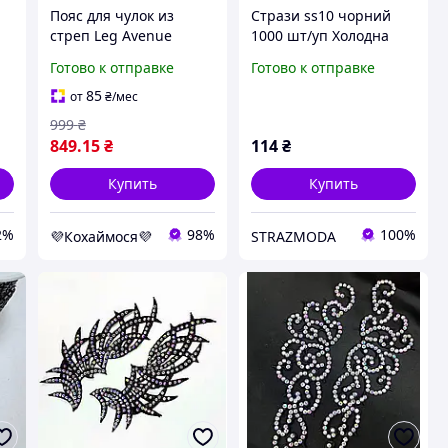
n
Пояс для чулок из
Стрази ss10 чорний
стреп Leg Avenue
1000 шт/уп Холодна
Strappy Rhinestone
фіксація/стразы black
Готово к отправке
Готово к отправке
Garterbelt Black One
jet non hot fix
Size, стразы
85
от
₴
/мес
999
₴
849
.15
₴
114
₴
Купить
Купить
2%
98%
100%
💜Кохаймося💜
STRAZMODA