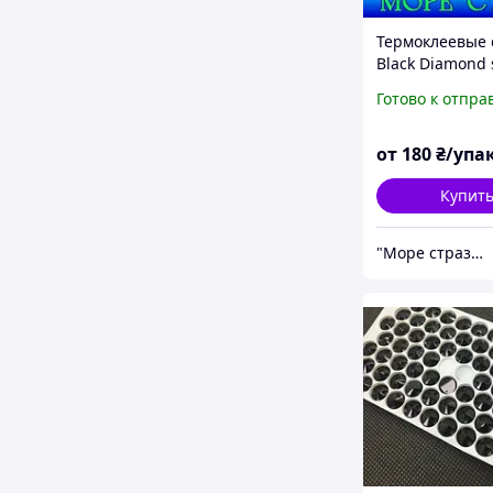
Термоклеевые 
Black Diamond 
уп-1440шт сте
Готово к отпра
премиум сс16=
от
180
₴/упа
Купит
"Море страз" интернет-магазин