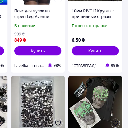
ы
Пояс для чулок из
10мм RIVOLI Круглые
0
стреп Leg Avenue
пришивные стразы
Strappy Rhinestone
BLACK Стекло
В наличии
Готово к отправке
Garterbelt Black One
Size, стразы
999
₴
849
₴
6
.50
₴
Купить
Купить
0%
98%
99%
Lavelka - товары для удовольствия
"СТРАЗГРАД" Интернет-магазин страз и декора