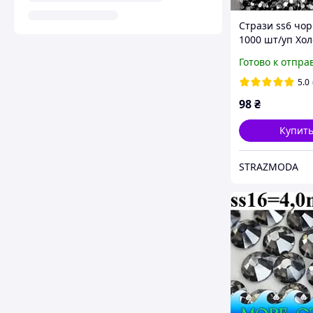
Стрази ss6 чо
1000 шт/уп Хо
фіксація/страз
Готово к отпра
black jet non ho
5.0
98
₴
Купит
STRAZMODA