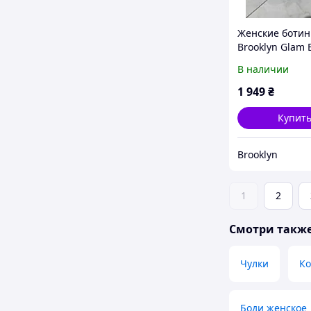
Женские ботин
Brooklyn Glam B
декором страз
В наличии
платформе
1 949
₴
Купит
Brooklyn
1
2
Смотри такж
Чулки
Ко
Боди женское