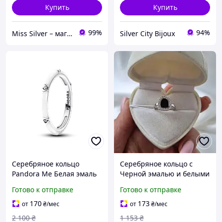
Купить
Купить
99%
94%
Miss Silver – магазин ювелирных украшений из серебра
Silver City Bijoux
Серебряное кольцо
Серебряное кольцо с
Pandora Me Белая эмаль
Черной эмалью и белыми
и камни 193089C01
камнями 16.5 размер
Готово к отправке
Готово к отправке
серебро 925 пробы
Родированное 1609к 1.73г
170
173
от
₴
/мес
от
₴
/мес
2 100
₴
1 153
₴