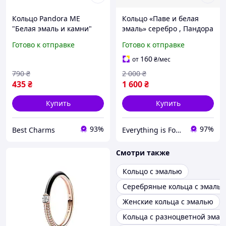
Кольцо Pandora ME
Кольцо «Паве и белая
"Белая эмаль и камни"
эмаль» серебро , Пандора
193089C01
Pandora Me
Готово к отправке
Готово к отправке
160
от
₴
/мес
790
₴
2 000
₴
435
₴
1 600
₴
Купить
Купить
93%
97%
Best Charms
Everything is For You
Смотри также
Кольцо с эмалью
Серебряные кольца с эмаль
Женские кольца с эмалью
Кольца с разноцветной эма