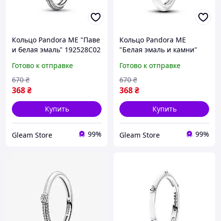
Кольцо Pandora ME "Паве
Кольцо Pandora ME
и белая эмаль" 192528C02
"Белая эмаль и камни"
193089C01
Готово к отправке
Готово к отправке
670
₴
670
₴
368
₴
368
₴
Купить
Купить
99%
99%
Gleam Store
Gleam Store