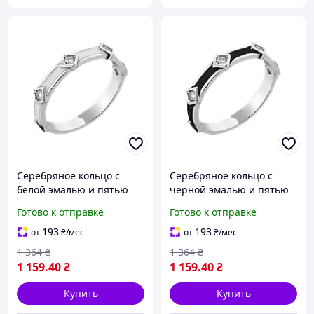
Серебряное кольцо с
Серебряное кольцо с
белой эмалью и пятью
черной эмалью и пятью
белыми фианитами в
белыми фианитами в
Готово к отправке
Готово к отправке
ромбах ZIPEXPERT
ромбах ZIPEXPERT
193
193
от
₴
/мес
от
₴
/мес
1 364
₴
1 364
₴
1 159
.40
₴
1 159
.40
₴
Купить
Купить