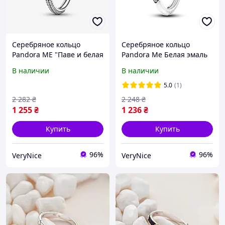
Серебряное кольцо
Серебряное кольцо
Pandora ME "Паве и белая
Pandora Me Белая эмаль
эмаль" 192528C02
и камни 193089C01
В наличии
В наличии
5.0
(1)
2 282
₴
2 248
₴
1 255
₴
1 236
₴
Купить
Купить
96%
96%
VeryNice
VeryNice