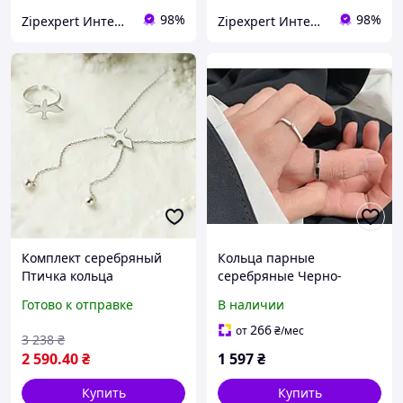
98%
98%
Zipexpert Интернет-магазин по продаже ювелирных украшений и всего еще
Zipexpert Интернет-магазин по продаже ювелирных украшений и всего еще
Комплект серебряный
Кольца парные
Птичка кольца
серебряные Черно-
необратима и колье с
белый, колечки с черной
Готово к отправке
В наличии
белой эмалью
и белой эмалью, серебро
925 пробы, размер
266
от
₴
/мес
3 238
₴
регулируемый
2 590
.40
₴
1 597
₴
Купить
Купить