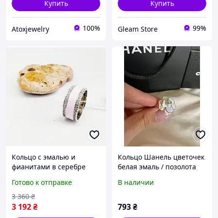
Купить
Купить
100%
99%
Atoxjewelry
Gleam Store
Кольцо с эмалью и
Кольцо Шанель цветочек
фианитами в серебре
белая эмаль / позолота
Эрика
18К
Готово к отправке
В наличии
3 360
₴
3 192
₴
793
₴