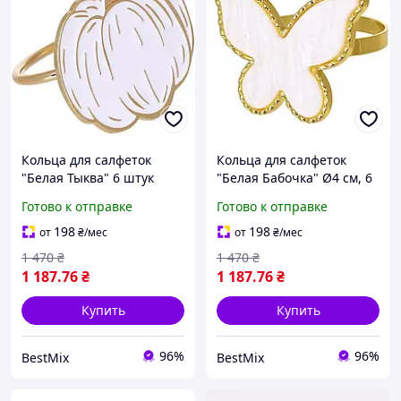
Кольца для салфеток
Кольца для салфеток
"Белая Тыква" 6 штук
"Белая Бабочка" Ø4 см, 6
бело-золотые Ø4 см
штук, металл с эмалью
Готово к отправке
Готово к отправке
металл с эмалью
198
198
от
₴
/мес
от
₴
/мес
1 470
₴
1 470
₴
1 187
.76
₴
1 187
.76
₴
Купить
Купить
96%
96%
BestMix
BestMix