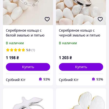
Серебряное кольцо с
Серебряное кольцо с
белой эмалью и пятью
черной эмалью и пятью
белыми фианитами в
белыми фианитами в
В наличии
В наличии
ромбах
ромбах
5.0
(1)
1 198
₴
1 203
₴
Купить
Купить
93%
93%
Срібний Кіт
Срібний Кіт