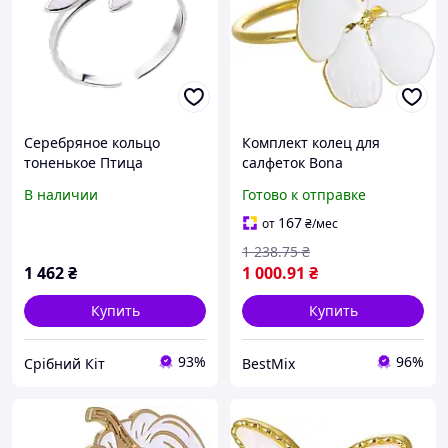
Серебряное кольцо
Комплект колец для
тоненькое Птица
салфеток Bona
объемная с белой эмалью
металлические 4 см
В наличии
Готово к отправке
золотые с белой эмалью
167
от
₴
/мес
1 238
.75
₴
1 462
₴
1 000
.91
₴
Купить
Купить
93%
96%
Срібний Кіт
BestMix