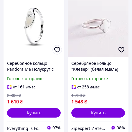
Серебряное кольцо
Серебряное кольцо
Pandora Ме Полукруг с
"Клевер" (белая эмаль)
эмалью Пандора
112622 ZIPEXPERT
Готово к отправке
Готово к отправке
161
258
от
₴
/мес
от
₴
/мес
2 300
₴
1 720
₴
1 610
₴
1 548
₴
Купить
Купить
97%
98%
Everything is For You
Zipexpert Интернет-магазин по продаже ювелирных украшений и всего еще