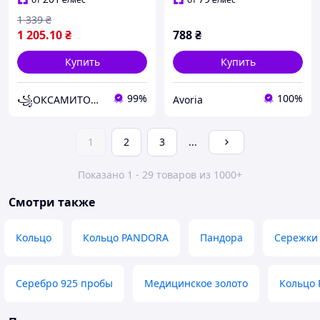
1 339
₴
1 205
.10
₴
788
₴
Купить
Купить
99%
100%
꧁ОКСАМИТОВА СКРИНЬКА ꧂
Avoria
1
2
3
...
Показано 1 - 29 товаров из 1000+
Смотри также
Кольцо
Кольцо PANDORA
Пандора
Сережки 
Серебро 925 пробы
Медицинское золото
Кольцо 