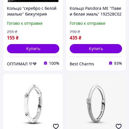
Кольцо "серебро с белой
Кольцо Pandora ME "Паве
эмалью" бижутерия
и белая эмаль" 192528C02
размер 17
Готово к отправке
Готово к отправке
255
₴
790
₴
155
₴
435
₴
Купить
Купить
100%
93%
ОПТИМАЛ 💛💙
Best Charms