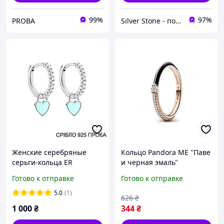
99%
97%
PROBA
Silver Stone - подарки для всех
Женские серебряные
Кольцо Pandora ME "Паве
серьги-кольца ER
и черная эмаль"
диаметр 13 мм. , сережки
182528C01
Готово к отправке
Готово к отправке
серебро 925 проба
,белый камень
5.0
(1)
626
₴
бирюзовая Эмаль
1 000
₴
344
₴