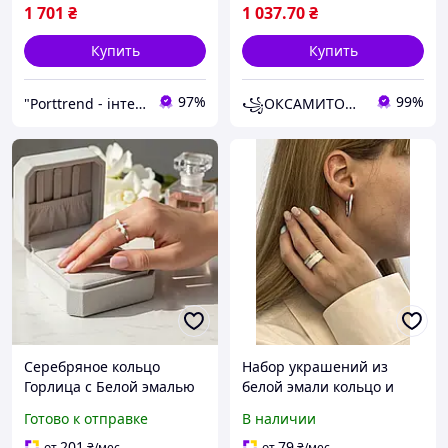
1 701
₴
1 037
.70
₴
Купить
Купить
97%
99%
"Porttrend - інтернет магазин приємних подарунків"
꧁ОКСАМИТОВА СКРИНЬКА ꧂
Серебряное кольцо
Набор украшений из
Горлица с Белой эмалью
белой эмали кольцо и
17 - 18 размер серебро
серьги
Готово к отправке
В наличии
925 пробы Родированное
вс608ер 1.49г
201
79
от
₴
/мес
от
₴
/мес