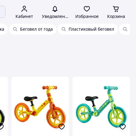
Кабинет
Уведомления
Избранное
Корзина
ка
Беговел от года
Пластиковый беговел
Бе