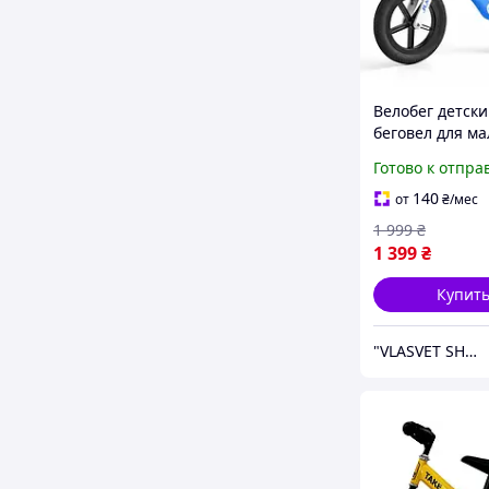
Велобег детск
беговел для м
от 2 лет Нейло
Готово к отпра
рама Надувные
и регулировка
140
от
₴
/мес
Детские велоб
1 999
₴
1 399
₴
Купит
"VLASVET SHOP"