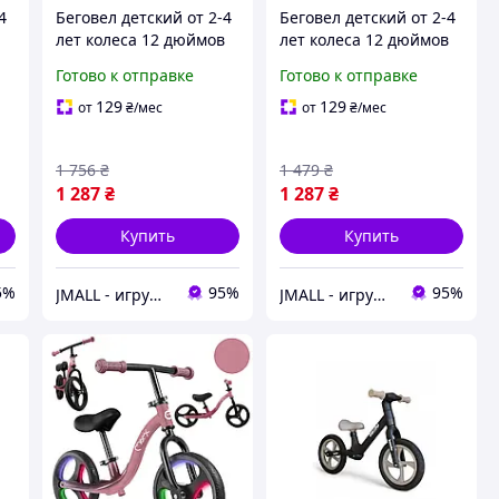
4
Беговел детский от 2-4
Беговел детский от 2-4
в
лет колеса 12 дюймов
лет колеса 12 дюймов
so
нейлоновая рама Corso
нейлоновая рама Corso
Готово к отправке
Готово к отправке
Желтый
Бирюзовый
129
129
от
₴
/мес
от
₴
/мес
1 756
₴
1 479
₴
1 287
₴
1 287
₴
Купить
Купить
5%
95%
95%
JMALL - игрушки и товары для детей
JMALL - игрушки и товары для детей