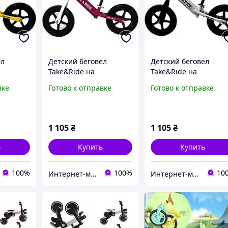
ел
Детский беговел
Детский беговел
Take&Ride на
Take&Ride на
ых
полиуретановых
полиуретановых
вке
Готово к отправке
Готово к отправке
-50
колесах EVA RB-50
колесах EVA RB-50 бел
т 2 лет.
розово-белый от 2 лет.
черный от 2 лет.
1 105
₴
1 105
₴
ь
Купить
Купить
100%
100%
10
Интернет-магазин "IgroShop"
Интернет-магазин "IgroShop"