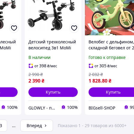
олесный
Детский трехколесный
Велобег с дельфином
 MoMi
велосипед 3в1 MoMi
складной беговел от 
тский от
Filo беговел детский от
до 5 лет, надувные
В наличии
Готово к отправке
каталка
2 лет беговел каталка
колеса 12", нагрузка 
бег для
от 18 мес велобег для
40 кг, ВА03 4 кг
398
305
от
₴
/мес
от
₴
/мес
ый
ребенка Серый
2 990
₴
2 032
₴
2 390
₴
1 828
.80
₴
ь
Купить
Купить
100%
100%
9
GLOWLY - пространство красоты, заботы и любви
BIGsell-SHOP
3
...
Вперед
Показано 1 - 29 товаров из 6000+