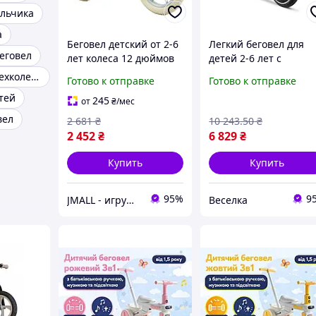
альчика
а
Беговел детский от 2-6
Легкий беговел для
еговел
лет колеса 12 дюймов
детей 2-6 лет с
Corso Kiddi Зеленый
пневматическими
Беговел четырехколесный
Готово к отправке
Готово к отправке
колесами для развит
тей
координации и
245
от
₴
/мес
баланса FLAME
вел
2 681
₴
10 243
.50
₴
2 452
₴
6 829
₴
Купить
Купить
95%
9
JMALL - игрушки и товары для детей
Веселка