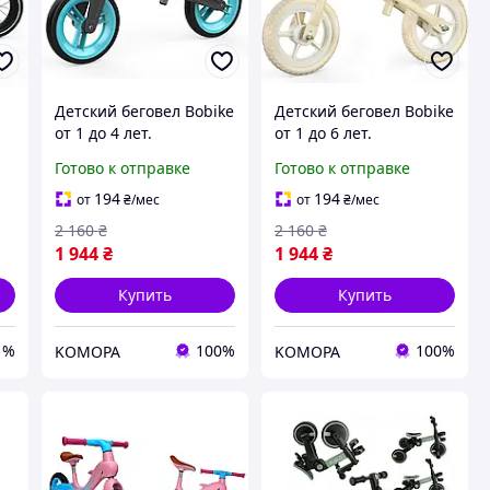
Детский беговел Bobike
Детский беговел Bobike
от 1 до 4 лет.
от 1 до 6 лет.
Регулируемое сиденье
Регулируемое сиденье
Готово к отправке
Готово к отправке
и руль, учебный
и закрытые
велосипед без педалей
нескользящие колеса.
194
194
от
₴
/мес
от
₴
/мес
Уценка
2 160
₴
2 160
₴
1 944
₴
1 944
₴
Купить
Купить
1%
100%
100%
KOMOPA
KOMOPA