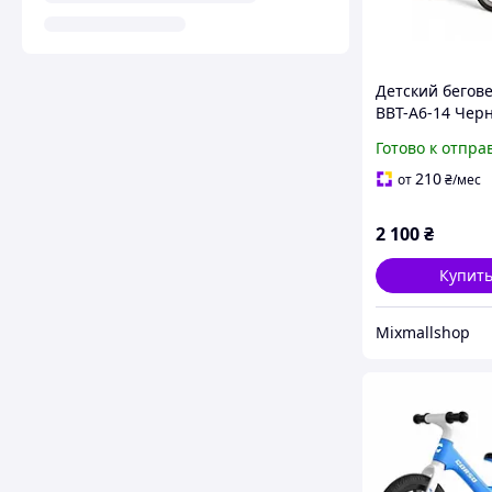
Детский бегове
BBT-A6-14 Черн
колесами 14", 
Готово к отпра
шины, поднож
легкий балансб
210
от
₴
/мес
лет
2 100
₴
Купит
Mixmallshop