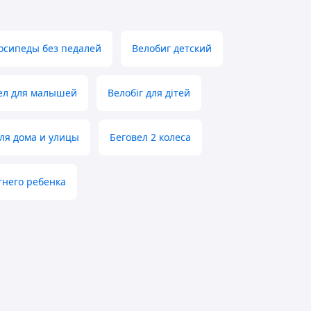
осипеды без педалей
Велобиг детский
ел для малышей
Велобіг для дітей
для дома и улицы
Беговел 2 колеса
тнего ребенка