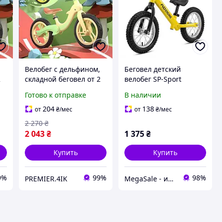
,
Велобег с дельфином,
Беговел детский
2
складной беговел от 2
велобег SP-Sport
до 5 лет, надувные
Nimble 557 с
Готово к отправке
В наличии
до
колеса 12", нагрузка до
звоночком и насосом
40 кг, ВА03 4 кг
Yellow-Black (от 1,5 лет)
204
138
от
₴
/мес
от
₴
/мес
2 270
₴
2 043
₴
1 375
₴
Купить
Купить
9%
99%
98%
PREMIER.4IK
MegaSale - интернет-супермаркет