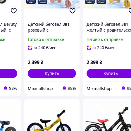
л Beruty
Детский беговел 3в1
Детский беговел 3в1
ый, с
розовый с
желтый с родительск
литые
родительской ручкой,
ручкой, музыкой и
вке
Готово к отправке
Готово к отправке
ки,
музыкой и подсветкой,
подсветкой, от 1,5 го
айк от 3
от 1,5 года
240
240
от
₴
/мес
от
₴
/мес
2 399
₴
2 399
₴
ь
Купить
Купить
98%
98%
9
Mixmallshop
Mixmallshop