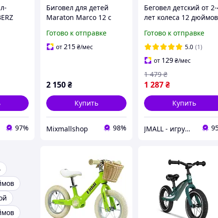
л-
Биговел для детей
Беговел детский от 2-
BERZ
Maraton Marco 12 с
лет колеса 12 дюймо
,
надувными колесами, с
нейлоновая рама Cor
Готово к отправке
Готово к отправке
дальным
регулируемым
Зеленый
ереднее
сиденьем идеален с 2
215
от
₴
/мес
5.0
(1)
ей от 2
лет Бежевый
129
от
₴
/мес
1 479
₴
2 150
₴
1 287
₴
ь
Купить
Купить
97%
98%
9
Mixmallshop
JMALL - игрушки и товары для детей
ь
ймов
ой
ймов