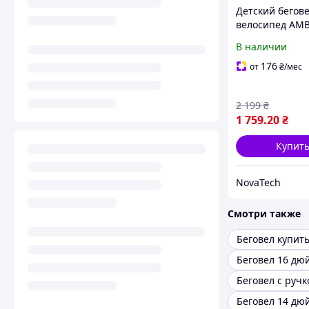
Детский бегове
велосипед AM
Black со светом
В наличии
музыкой и пе
приводом на п
176
от
₴
/мес
колесо, для дет
до 5 лет
2 199
₴
1 759
.20
₴
Купит
NovaTech
Смотри также
Беговел купит
Беговел 16 дю
Беговел с ручк
Беговел 14 дю