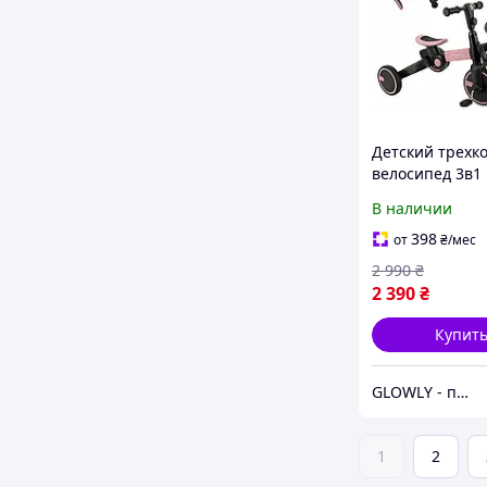
Детский трехк
велосипед 3в1
Filo беговел де
В наличии
2 лет беговел 
от 18 мес вело
398
от
₴
/мес
ребенка Розов
2 990
₴
2 390
₴
Купит
GLOWLY - пространство красоты, заботы и любви
1
2