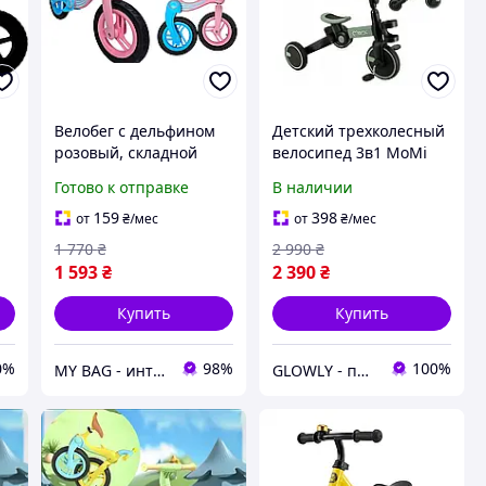
Велобег с дельфином
Детский трехколесный
розовый, складной
велосипед 3в1 MoMi
беговел от 2 до 5 лет,
Filo беговел детский от
Готово к отправке
В наличии
о-
надувные колеса,
2 лет беговел каталка
беговел для малышей,
от 18 мес велобег для
159
398
от
₴
/мес
от
₴
/мес
велосипед беговой
ребенка Зеленый
1 770
₴
2 990
₴
1 593
₴
2 390
₴
Купить
Купить
0%
98%
100%
MY BAG - интернет магазин сумок, чемоданов и аксессуаров
GLOWLY - пространство красоты, заботы и любви