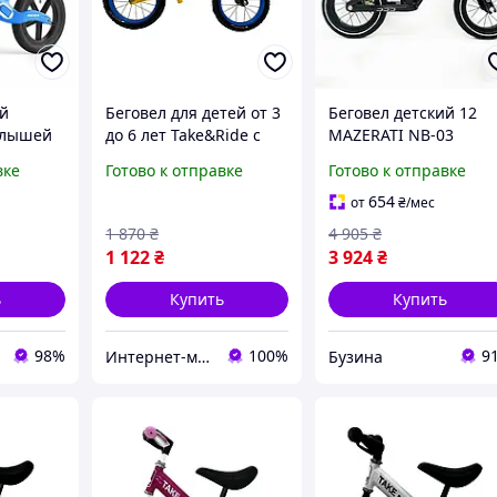
ий
Беговел для детей от 3
Беговел детский 12
алышей
до 6 лет Take&Ride с
MAZERATI NB-03
новая
рулем MTB на
магниевый. Цвет:
вке
Готово к отправке
Готово к отправке
 колеса
резиновых колесах 14
черный buzyna
 сиденья
дюймов multicolor.
654
от
₴
/мес
еги
1 870
₴
4 905
₴
1 122
₴
3 924
₴
ь
Купить
Купить
98%
100%
9
Интернет-магазин "IgroShop"
Бузина