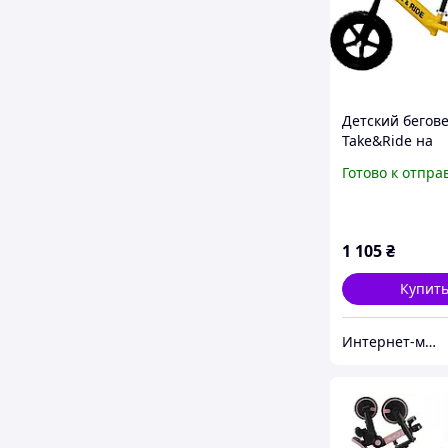
Детский бегов
Take&Ride на
полиуретанов
Готово к отпра
колесах EVA RB
желто-черный о
1 105
₴
Купит
Интернет-магазин "IgroShop"