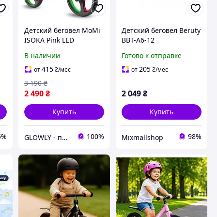
Детский беговел MoMi
Детский беговел Beruty
ISOKA Pink LED
BBT-A6-12
подсветка колес
12"Черный,легкий 3 кг,
В наличии
Готово к отправке
ия
Безопасный беговел
подножки,
для детей от 2 лет до
непробиваемые
415
205
от
₴
/мес
от
₴
/мес
35 кг
колеса, от 2 лет
3 190
₴
2 490
₴
2 049
₴
Купить
Купить
5%
100%
98%
GLOWLY - пространство красоты, заботы и любви
Mixmallshop