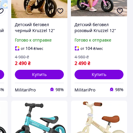
Детский беговел
Детский беговел
ой
черный Kruzzel 12"
розовый Kruzzel 12"
25767 с плечевым
25768 с плечевым
Готово к отправке
Готово к отправке
да
ремешком беговел
ремешком беговел
детский мир детский
детский мир детский
104
104
от
₴
/мес
от
₴
/мес
мотоцикл-каталка от 2
мотоцикл-каталка от 2
4 980
₴
4 980
₴
лет
лет
2 490
₴
2 490
₴
Купить
Купить
8%
98%
98%
MilitariPro
MilitariPro