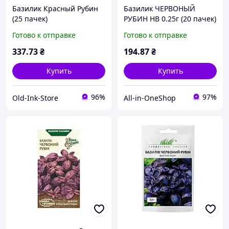
Базилик Красный Рубин
Базилик ЧЕРВОНЫЙ
(25 пачек)
РУБИН НВ 0.25г (20 пачек)
Инкрустировано 0.3г ТМ
ТМ НАСИТАНИЕ УКРАИНЫ
Готово к отправке
Готово к отправке
SEDOS
337
.73
₴
194
.87
₴
Купить
Купить
96%
97%
Old-Ink-Store
All-in-OneShop