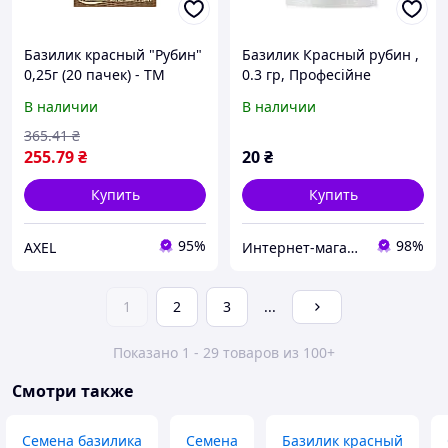
Базилик красный "Рубин"
Базилик Красный рубин ,
0,25г (20 пачек) - ТМ
0.3 гр, Професійне
насіння
В наличии
В наличии
365
.41
₴
255
.79
₴
20
₴
Купить
Купить
95%
98%
AXEL
Интернет-магазин "Лавка садовода"
1
2
3
...
Показано 1 - 29 товаров из 100+
Смотри также
Семена базилика
Семена
Базилик красный