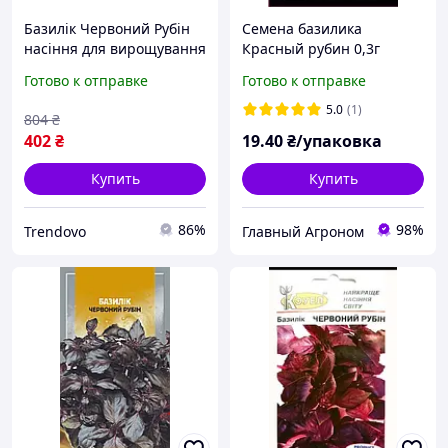
Базилік Червоний Рубін
Семена базилика
насіння для вирощування
Красный рубин 0,3г
на городі однорічна
"ЛедаАгро"
Готово к отправке
Готово к отправке
рослина 0,3г 25 пачок
5.0
(1)
804
₴
402
₴
19
.40
₴/упаковка
Купить
Купить
86%
98%
Trendovo
Главный Агроном