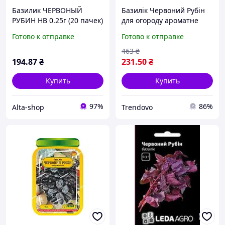
Базилик ЧЕРВОНЫЙ
Базилік Червоний Рубін
РУБИН НВ 0.25г (20 пачек)
для огороду ароматне
ТМ НАСИТАНИЕ УКРАИНЫ
листя середнього розміру
Готово к отправке
Готово к отправке
з високою врожайністю
463
₴
194
.87
₴
231
.50
₴
Купить
Купить
97%
86%
Alta-shop
Trendovo