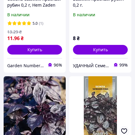
рубин 0,2 г, Hem Zaden
0,2 г.
В наличии
В наличии
5.0
(1)
13
.29
₴
11
.96
₴
8
₴
Купить
Купить
96%
99%
Garden Number One
УДАЧНЫЙ Семена - СЗР - Удобрения - Инвентарь