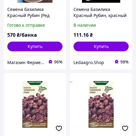
Семена базилика
Семена Базилика
Красный Рубин (Ред
Красный Рубин, красный
Рубин) 50 грамм SAIS
ароматный 5 г (LedaAgro)
Готово к отправке
В наличии
570
₴/банка
111
.16
₴
Купить
Купить
96%
98%
Магазин Фермер Професіонал
Ledaagro.Shop