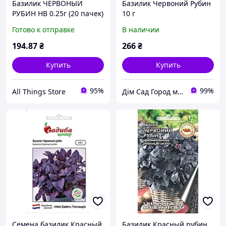
Базилик ЧЕРВОНЫЙ
Базилик Червоний Рубин
РУБИН НВ 0.25г (20 пачек)
10 г
ТМ НАСИТАНИЕ УКРАИНЫ
Готово к отправке
В наличии
194
.87
₴
266
₴
Купить
Купить
95%
99%
All Things Store
Дім Сад Город магазин для фермера та агронома
Семена базилик Красный
Базилик Красный рубин