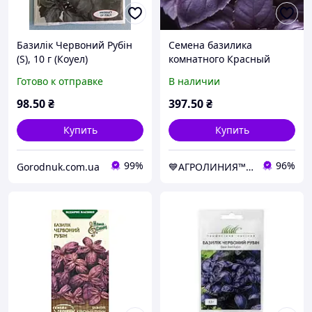
Базилік Червоний Рубін
Семена базилика
(S), 10 г (Коуел)
комнатного Красный
Рубин 10 г, Hem Zaden
Готово к отправке
В наличии
98
.50
₴
397
.50
₴
Купить
Купить
99%
96%
Gorodnuk.com.ua
💙АГРОЛИНИЯ™💛