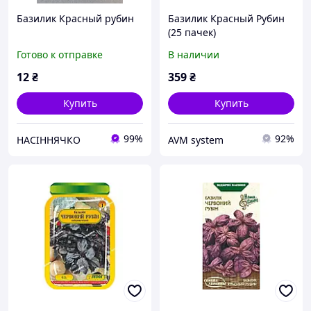
Базилик Красный рубин
Базилик Красный Рубин
(25 пачек)
Инкрустировано 0.3г ТМ
Готово к отправке
В наличии
SEDOS
12
₴
359
₴
Купить
Купить
99%
92%
НАСІННЯЧКО
AVM system