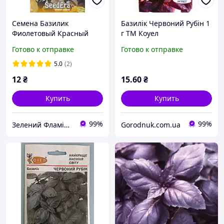
Семена Базилик
Базилік Червоний Рубін 1
Фиолетовый Красный
г ТМ Коуел
рубин, 0,3 г, Seedera
Готово к отправке
Готово к отправке
5.0
(2)
12
₴
15
.60
₴
Купить
Купить
99%
99%
Зелений Фламінго
Gorodnuk.com.ua