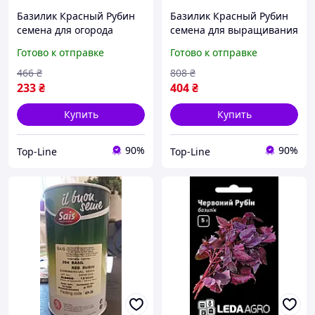
Базилик Красный Рубин
Базилик Красный Рубин
семена для огорода
семена для выращивания
ароматное растение с
в открытом грунте
Готово к отправке
Готово к отправке
высоким урожаем 200-
ароматное растение 0,3г
300г с куста
25 пачек
466
₴
808
₴
233
₴
404
₴
Купить
Купить
90%
90%
Top-Line
Top-Line