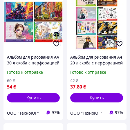
Альбом для рисования А4
Альбом для рисования А4
30 л скоба с перфорацией
20 л скоба с перфорацией
120 г/м2 Ассорти уни
120 г/м2 Ассорти уни
Готово к отправке
Готово к отправке
60
₴
42
₴
54
₴
37
.80
₴
Купить
Купить
97%
97%
ООО "ТехноЮГ"
ООО "ТехноЮГ"