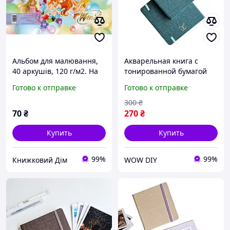
Альбом для малювання,
Акварельная книга с
40 аркушів, 120 г/м2. На
тонированной бумагой
пружині
14х14 | Зеленый альбом
Готово к отправке
Готово к отправке
для рисования
Акварелью
300
₴
70
₴
270
₴
Купить
Купить
99%
99%
Книжковий Дім
WOW DIY