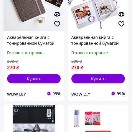
Акварельная книга с
Акварельная книга с
тонированной бумагой
тонированной бумагой
14х14 | Серый альбом
14х14 | Светлый альбом
Готово к отправке
Готово к отправке
для рисования
для рисования
Акварелью
Акварелью
300
₴
300
₴
270
₴
270
₴
Купить
Купить
99%
99%
WOW DIY
WOW DIY