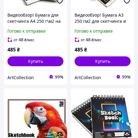
Видеообзор! Бумага для
Видеообзор! Бумага А3
скетчинга А4 250 г\м2 на
250 гм2 для скетчинга и
50 листов, альбом для
рисования, альбом для
Готово к отправке
Готово к отправке
рисования на спирали с
рисования на 30 листов
плотной бумагой
48
48
от
₴
/мес
от
₴
/мес
485
₴
485
₴
Купить
Купить
99%
99%
ArtСollection
ArtСollection