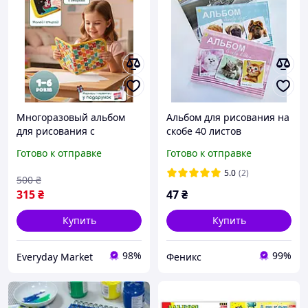
Многоразовый альбом
Альбом для рисования на
для рисования с
скобе 40 листов
маркерами и салфетками
Готово к отправке
Готово к отправке
5.0
(2)
500
₴
315
₴
47
₴
Купить
Купить
98%
99%
Everyday Market
Феникс