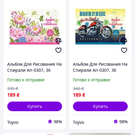
Альбом Для Рисования На
Альбом Для Рисования На
Спирали Ап-0307, 36
Спирали Ап-0307, 36
Листов (вид 2) Toyvoo
Листов (вид 1) Toyvoo
Готово к отправке
Готово к отправке
Альбом Для Малювання
Альбом Для Малювання
На Спіралі Ап-0307, 36
На Спіралі Ап-0307, 36
335
₴
340
₴
Аркушів (вид 2)
Аркушів (вид 1)
189
₴
189
₴
Купить
Купить
98%
98%
Toyvo
Toyvo