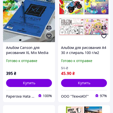
Альбом Canson для
Альбом для рисования А4
рисования XL Mix Media
30 л спираль 100 г/м2
Medium grain, 300г/кв.м,
Ассорти уни
Готово к отправке
Готово к отправке
A5, 15 листов
51
₴
395
₴
45
.90
₴
Купить
Купить
100%
97%
Paperova Hata интернет-магазин
ООО "ТехноЮГ"