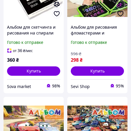
Альбом для скетчинга и
Альбом для рисования
рисования на спирали
фломастерами и
формат бумаги А5 250
маркерами
Готово к отправке
Готово к отправке
г\м2 для 50 листов,
многоразовый,
Видеообзор!
универсальный альбом-
36
от
₴
/мес
596
₴
раскраска для детей,
360
₴
298
₴
папка для творчества
Купить
Купить
98%
95%
Sova market
Sevi Shop