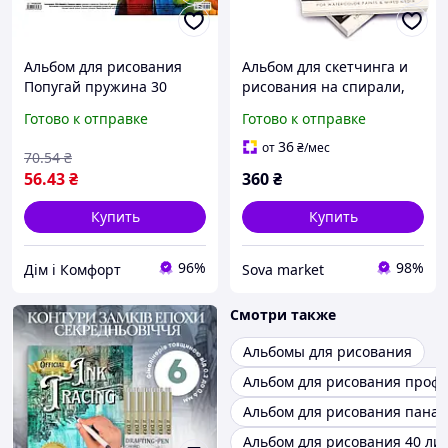
Альбом для рисования
Альбом для скетчинга и
Попугай пружина 30
рисования на спирали,
листов Хіт продажу!
формат А5 250 г\м2 50
Готово к отправке
Готово к отправке
листов (54875487)
Видеообзор!
36
от
₴
/мес
70
.54
₴
56
.43
₴
360
₴
Купить
Купить
96%
98%
Дім і Комфорт
Sova market
Смотри также
Альбомы для рисования
Альбом для рисования проф
Альбом для рисования пана
Альбом для рисования 40 ли