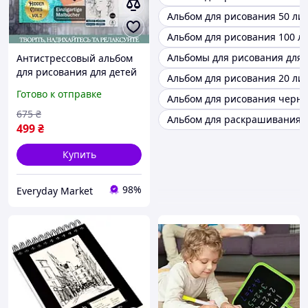
Альбом для рисования 50 ли
Альбом для рисования 100 л
Альбомы для рисования для 
Антистрессовый альбом
для рисования для детей
Альбом для рисования 20 ли
с цветными ручками
Готово к отправке
Альбом для рисования черн
набор для творчества
школьников девочек и
675
₴
Альбом для раскрашивания
мальчиков
499
₴
Купить
98%
Everyday Market