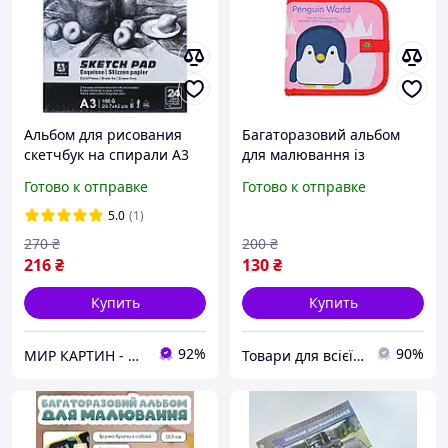
Альбом для рисования
Багаторазовий альбом
скетчбук на спирали А3
для малювання із
на 24 листа 160 г/м² (для
фломастерами Penguin
Готово к отправке
Готово к отправке
робот красками и
World
карандашами) 29.7x42 cm
5.0
(1)
270
₴
200
₴
216
₴
130
₴
Купить
Купить
92%
90%
МИР КАРТИН - Первый в Украине интернет-супермаркет картин по номерам.
Товари для всієї родини