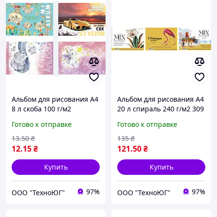
Альбом для рисования А4
Альбом для рисования А4
8 л скоба 100 г/м2
20 л спираль 240 г/м2 309
Ассорти уни
Mix Technique MUSE
Готово к отправке
Готово к отправке
Ассорти уни
13
.50
₴
135
₴
12
.15
₴
121
.50
₴
Купить
Купить
97%
97%
ООО "ТехноЮГ"
ООО "ТехноЮГ"