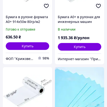
Бумага в рулоне формата
Бумага А0+ в рулонах для
А0+ 914х50м 80гр/м2
инженерных машин
DOVE 914 х175 (80 г/м2)
Готово к отправке
В наличии
636
.50
₴
1 935
.36
₴/рулон
Купить
Купить
98%
ФОП "Крижовець"
Интернет-магазин "Принтек"