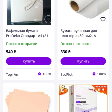
Вафельная бумага
Бумага рулонная для
ProDeko Стандарт А4 (21
плоттеров 80 г/м2, А1
см х 29,7 см Толст. 0,7мм)
(0,594 х 50 м)
Готово к отправке
Готово к отправке
25 листов, Нидерланды.
540
₴
330
₴
Купить
Купить
100%
100%
ТортАп
EcoPlot