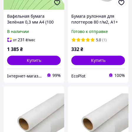
Вафельная бумага
Бумага рулонная для
Зелёная 0,3 мм А4 (100
плоттеров 80 г/м2, А1+
шт) ТМ Cit Company
24" (0,610 х 50 м)
В наличии
Готово к отправке
231
от
₴
/мес
5.0
(1)
1 385
₴
332
₴
Купить
Купить
99%
100%
Інтернет-магазин "УкрПласт"
EcoPlot