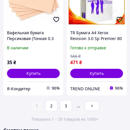
Вафельная бумага
TR Бумага А4 Xerox
Персиковая (Тонкая 0.3
Revision 3.0 Sp Premier 80
мм) А4 Modecor 1 шт
г/м2 500 л офисная
В наличии
Готово к отправке
бумага для печати
документов канцеляр
566
₴
SpeR-4N
35
₴
471
₴
Купить
Купить
96%
96%
Я-Кондитер
TREND ONLINE
1
2
3
...
Показано 1 - 29 товаров из 1000+