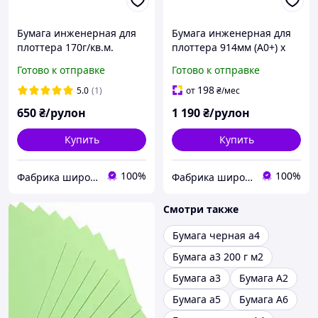
Бумага инженерная для
Бумага инженерная для
плоттера 170г/кв.м.
плоттера 914мм (А0+) х
914мм (А0+) х 30м
150м 80г/кв.м.
Готово к отправке
Готово к отправке
198
5.0
(1)
от
₴
/мес
650
₴/рулон
1 190
₴/рулон
Купить
Купить
100%
100%
Фабрика широкоформатной бумаги
Фабрика широкоформатной бумаги
Смотри также
Бумага черная а4
Бумага а3 200 г м2
Бумага а3
Бумага А2
Бумага а5
Бумага А6