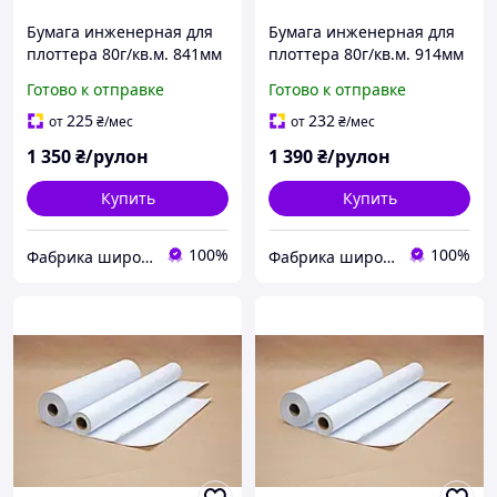
Бумага инженерная для
Бумага инженерная для
плоттера 80г/кв.м. 841мм
плоттера 80г/кв.м. 914мм
(А0) х 175м
(А0+) х 175м
Готово к отправке
Готово к отправке
225
232
от
₴
/мес
от
₴
/мес
1 350
₴/рулон
1 390
₴/рулон
Купить
Купить
100%
100%
Фабрика широкоформатной бумаги
Фабрика широкоформатной бумаги