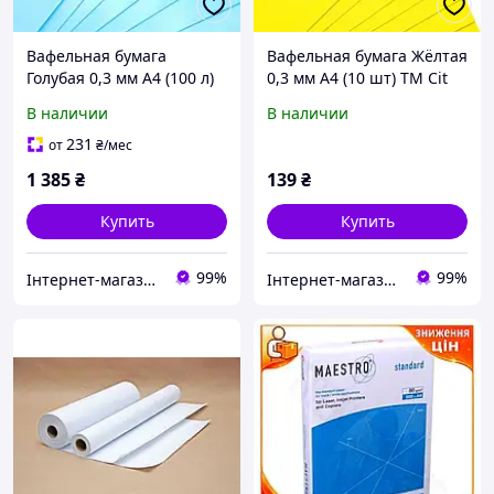
Вафельная бумага
Вафельная бумага Жёлтая
Голубая 0,3 мм А4 (100 л)
0,3 мм А4 (10 шт) ТМ Cit
ТМ Cit Company
Company
В наличии
В наличии
231
от
₴
/мес
1 385
₴
139
₴
Купить
Купить
99%
99%
Інтернет-магазин "УкрПласт"
Інтернет-магазин "УкрПласт"