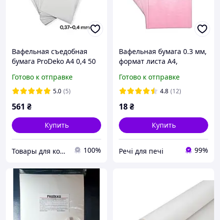
Вафельная съедобная
Вафельная бумага 0.3 мм,
бумага ProDeko А4 0,4 50
формат листа А4,
листов
Розовый
Готово к отправке
Готово к отправке
5.0
(5)
4.8
(12)
561
₴
18
₴
Купить
Купить
100%
99%
Товары для кондитера ProDeko
Речі для печі