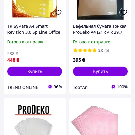
TR Бумага А4 Smart
Вафельная бумага Тонкая
Revision 3.0 Sp Line Office
ProDeko А4 (21 см х 29,7
80 г/м2 500 л офисная
см Толщ. 0,3мм) 25
Готово к отправке
Готово к отправке
бумага без покрытия для
листов, Германия.
печати и SpeR-4N
5.0
(5)
538
₴
448
₴
395
₴
Купить
Купить
96%
100%
TREND ONLINE
ТортАп