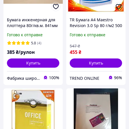
Бумага инженерная для
TR Бумага А4 Maestro
плоттера 80г/кв.м. 841мм
Revision 3.0 Sp 80 г/м2 500
(А0) х 50м
л офисная бумага для
Готово к отправке
Готово к отправке
печати и письма без
покрытия Cla SpeR-4N
5.0
(4)
547
₴
385
₴/рулон
455
₴
Купить
Купить
100%
96%
Фабрика широкоформатной бумаги
TREND ONLINE