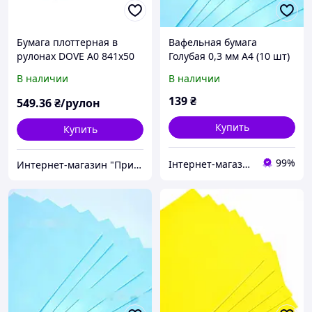
Бумага плоттерная в
Вафельная бумага
рулонах DOVE А0 841х50
Голубая 0,3 мм А4 (10 шт)
(80 г/м2)
ТМ Cit Company
В наличии
В наличии
139
₴
549
.36
₴/рулон
Купить
Купить
99%
Інтернет-магазин "УкрПласт"
Интернет-магазин "Принтек"