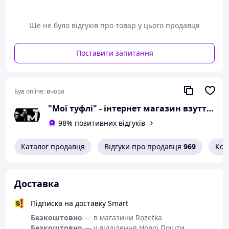
Можлива похибка вимірювань +/- 2мм.
Ще не було відгуків про товар у цього продавця
При оформленні замовлення
необхідний розмір вказуйте в
коментарях.
Поставити запитання
Вам сподобалася модель
і Ви вирішили купити?
Був online:
вчора
Зателефонуйте 067-9272731 / 050-
"Мої туфлі" - інтернет магазин взуття на всі випадки життя.
9336271 і уточніть наявність
98% позитивних відгуків
необхідного Вам розміру.
Або задайте запитання на
Каталог продавця
Відгуки про продавця
969
Кон
simashkevichr@ukr.net
Всі товари магазину -->
Доставка
Взуття від
українського
Підписка на доставку Smart
виробника
Безкоштовно
— в магазини Rozetka
Безкоштовно
— у відділення Нової Пошти