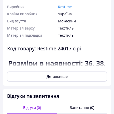
Виробник
Restime
Країна виробник
Україна
Вид взуття
Мокасини
Матеріал верху
Текстиль
Матеріал підкладки
Текстиль
Код товару: Restime 24017 сірі
Розміри в наявності: 36, 38,
40.
Детальніше
Відповідність розміру до
довжини устілки:
розмір 36 - 23 сантиметра;
Відгуки та запитання
розмір 38 - 24,6
сантиметра;
Відгуки (0)
Запитання (0)
розмір 40 - 26 сантиметрів.