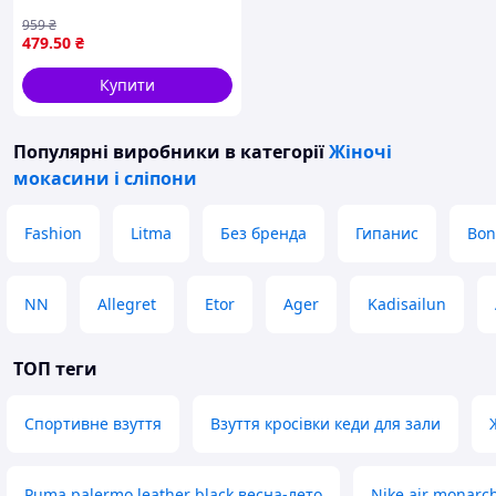
носіння стильне взуття ТМ
959
₴
GIPANIS
479
.50
₴
Купити
Популярні виробники
в категорії
Жіночі
мокасини і сліпони
Fashion
Litma
Без бренда
Гипанис
Bon
NN
Allegret
Etor
Ager
Kadisailun
ТОП теги
Спортивне взуття
Взуття кросівки кеди для зали
Puma palermo leather black весна-лето
Nike air monarc