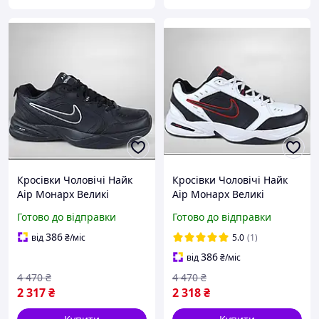
Кросівки Чоловічі Найк
Кросівки Чоловічі Найк
Аір Монарх Великі
Аір Монарх Великі
Розміри 47-50 Nike Air
Розміри 47-50 Nike Air
Готово до відправки
Готово до відправки
Monarch Натуральна
Monarch Натуральна
шкіра Осінь Весна Чорні
шкіра Осінні Весна Білі
386
від
₴
/міс
5.0
(1)
386
від
₴
/міс
4 470
₴
4 470
₴
2 317
₴
2 318
₴