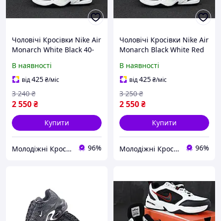
Чоловічі Кросівки Nike Air
Чоловічі Кросівки Nike Air
Monarch White Black 40-
Monarch Black White Red
41-42-43-44-45
40-41-42-43-44-45
В наявності
В наявності
425
425
від
₴
/міс
від
₴
/міс
3 240
₴
3 250
₴
2 550
₴
2 550
₴
Купити
Купити
96%
96%
Молодіжні Кросівки та Аксесуари
Молодіжні Кросівки та Аксесуари