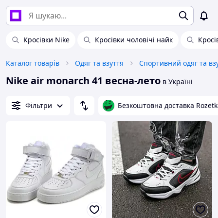
Кросівки Nike
Кросівки чоловічі найк
Кросі
Каталог товарів
Одяг та взуття
Спортивний одяг та вз
Nike air monarch 41 весна-лето
в Україні
Фільтри
Безкоштовна доставка Rozetk