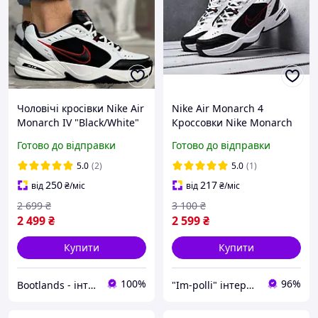
Чоловічі кросівки Nike Air
Nike Air Monarch 4
Monarch IV "Black/White"
Кроссовки Nike Monarch
весна-осінь білі з чорно-
чоловічі жіночі
Готово до відправки
Готово до відправки
червоним. Живе фото.
Топ
5.0
(2)
5.0
(1)
250
217
від
₴
/міс
від
₴
/міс
2 699
₴
3 100
₴
2 499
₴
2 599
₴
Купити
Купити
100%
96%
Bootlands - інтернет-магазин взуття та одягу
"Im-polli" інтернет-магазин