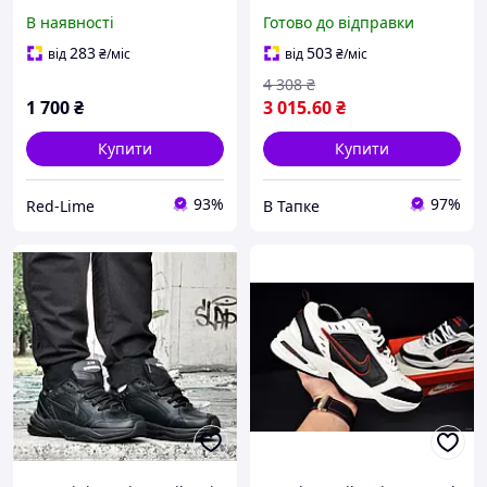
чорним та синім модні
Pippen (біло-чорні) з
В наявності
Готово до відправки
кросівки найк аір монарх
написом AIR сезон весна-
чудової якості
осінь Y11348
283
503
від
₴
/міс
від
₴
/міс
4 308
₴
1 700
₴
3 015
.60
₴
Купити
Купити
93%
97%
Red-Lime
В Тапке