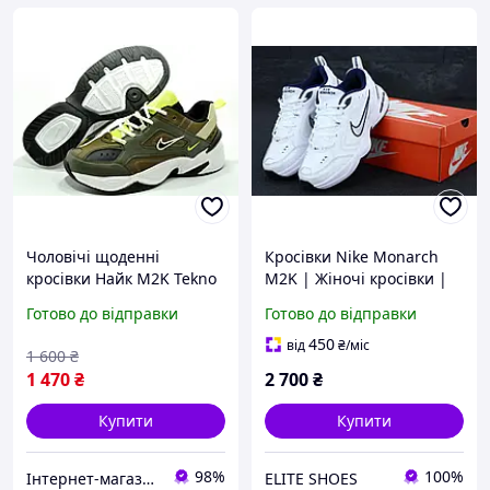
Чоловічі щоденні
Кросівки Nike Monarch
кросівки Найк M2K Tekno
M2K | Жіночі кросівки |
(Air Monarch)
Взуття на кожен день
Готово до відправки
Готово до відправки
найк
450
від
₴
/міс
1 600
₴
1 470
₴
2 700
₴
Купити
Купити
98%
100%
Інтернет-магазин "Streetmoda"
ELITE SHOES