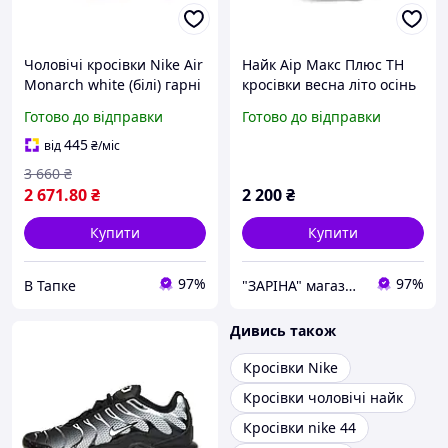
Чоловічі кросівки Nike Air
Найк Аір Макс Плюс ТН
Monarch white (білі) гарні
кросівки весна літо осінь
об'ємні весна-осінь
Nike Air Max Plus TN
Готово до відправки
Готово до відправки
Y11888М
кросівки унісексз 36 по
41р
445
від
₴
/міс
3 660
₴
2 671
.80
₴
2 200
₴
Купити
Купити
97%
97%
В Тапке
"ЗАРІНА" магазин спортивного взуття
Дивись також
Кросівки Nike
Кросівки чоловічі найк
Кросівки nike 44