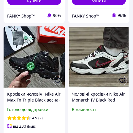
Купити
Купити
96%
96%
FANKY Shop™
FANKY Shop™
Кросівки чоловічі Nike Air
Чоловічі кросівки Nike Air
Max Tn Triple Black весна-
Monarch IV Black Red
осінь | Найк аір макс тн
White, чорно-білі шкіряні
Готово до відправки
В наявності
кросівки найк аір монарх
4 аїр
4.5
(2)
230
від
₴
/міс