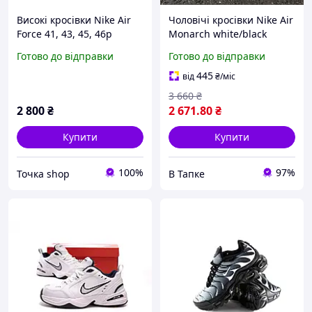
Високі кросівки Nike Air
Чоловічі кросівки Nike Air
Force 41, 43, 45, 46р
Monarch white/black
(чорно-білі) гарні об'ємні
Готово до відправки
Готово до відправки
весна-осінь Y11808М
445
від
₴
/міс
3 660
₴
2 800
₴
2 671
.80
₴
Купити
Купити
100%
97%
Точка shop
В Тапке