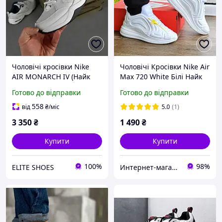
Чоловічі кросівки Nike
Чоловічі Кросівки Nike Air
AIR MONARCH IV (Найк
Max 720 White Білі Найк
Аір Монарх 4), шкіра,
720 Аїр Макс 40,41,42
Готово до відправки
Готово до відправки
білий, В'єтнам 42
розміри
558
від
₴
/міс
5.0
(1)
3 350
₴
1 490
₴
Купити
Купити
100%
98%
ELITE SHOES
Интернет-магазин Sneakers Boom