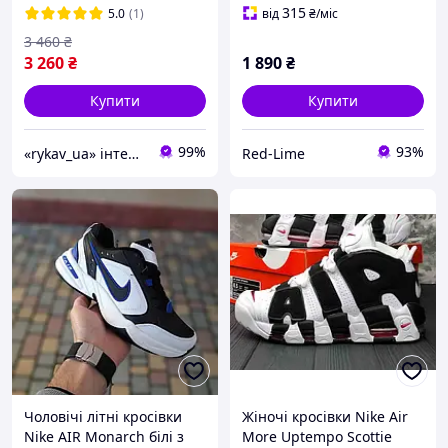
4 аїр
чудової якості
315
5.0
(1)
від
₴
/міс
3 460
₴
3 260
₴
1 890
₴
Купити
Купити
99%
93%
«rykav_ua» інтернет магазин взуття та одягу
Red-Lime
Чоловічі літні кросівки
Жіночі кросівки Nike Air
Nike AIR Monarch білі з
More Uptempo Scottie