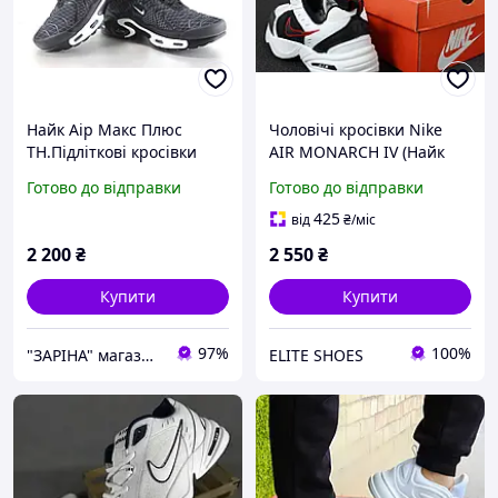
Найк Аір Макс Плюс
Чоловічі кросівки Nike
ТН.Підліткові кросівки
AIR MONARCH IV (Найк
весна літо осінь Nike Air
Аір Монарх 4), шкіра,
Готово до відправки
Готово до відправки
Max Plus TN кросівки
чорно-білий, В'єтнам 42
унісекс.
425
від
₴
/міс
2 200
₴
2 550
₴
Купити
Купити
97%
100%
"ЗАРІНА" магазин спортивного взуття
ELITE SHOES