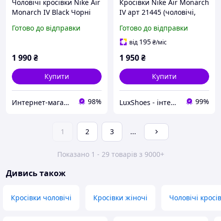
Чоловічі кросівки Nike Air
Кросівки Nike Air Monarch
Monarch IV Black Чорні
IV арт 21445 (чоловічі,
Термо взуття Найк
найк)
Готово до відправки
Готово до відправки
Монарх 41,42,43,46
розміри
195
від
₴
/міс
1 990
₴
1 950
₴
Купити
Купити
98%
99%
Интернет-магазин Sneakers Boom
LuxShoes - інтернет-магазин
1
2
3
...
Показано 1 - 29 товарів з 9000+
Дивись також
Кросівки чоловічі
Кросівки жіночі
Чоловічі кросі