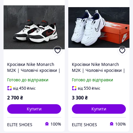
Кросівки Nike Monarch
Кросівки Nike Monarch
M2K | Чоловічі кросівки |
M2K | Чоловічі кросівки |
Взуття найк чоловічі
Взуття на кожен день
Готово до відправки
Готово до відправки
універсальні
Найк
450
550
від
₴
/міс
від
₴
/міс
2 700
₴
3 300
₴
Купити
Купити
100%
100%
ELITE SHOES
ELITE SHOES