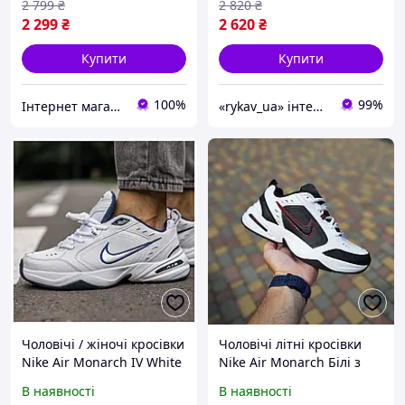
2 799
₴
2 820
₴
2 299
₴
2 620
₴
Купити
Купити
100%
99%
Інтернет магазин Soulmarket
«rykav_ua» інтернет магазин взуття та одягу
Чоловічі / жіночі кросівки
Чоловічі літні кросівки
Nike Air Monarch IV White
Nike Air Monarch Білі з
Blue, унісекс білі шкіряні
чорним з червним
В наявності
В наявності
кросівки найк аір монарх
кросівки найк аір монарх