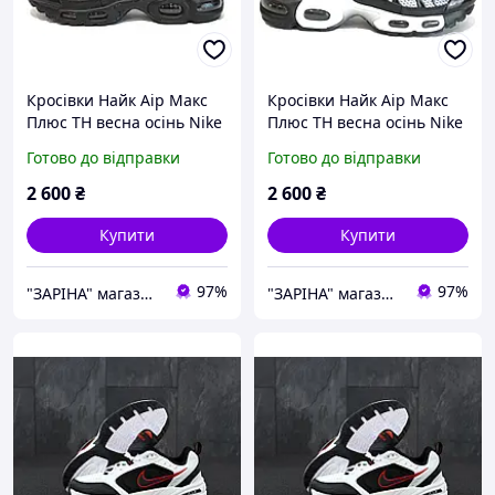
Кросівки Найк Аір Макс
Кросівки Найк Аір Макс
Плюс ТН весна осінь Nike
Плюс ТН весна осінь Nike
Air Max Plus TN кросівки
Air Max Plus TN кросівки
Готово до відправки
Готово до відправки
унісекс з 36 по 41р
унісекс з 36 по 41р
2 600
₴
2 600
₴
Купити
Купити
97%
97%
"ЗАРІНА" магазин спортивного взуття
"ЗАРІНА" магазин спортивного взуття