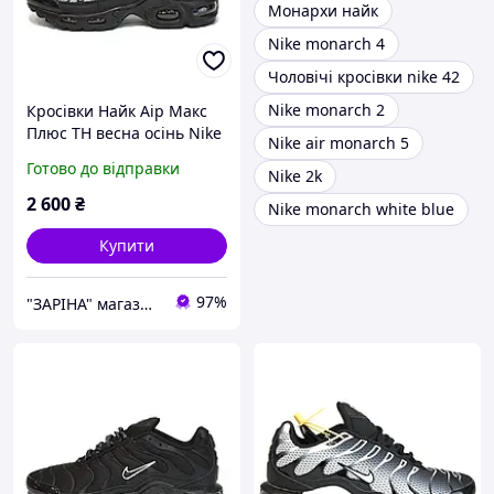
Монархи найк
Nike monarch 4
Чоловічі кросівки nike 42
Nike monarch 2
Кросівки Найк Аір Макс
Плюс ТН весна осінь Nike
Nike air monarch 5
Air Max Plus TN кросівки
Готово до відправки
Nike 2k
унісекс з 36 по 41р
2 600
₴
Nike monarch white blue
Купити
97%
"ЗАРІНА" магазин спортивного взуття