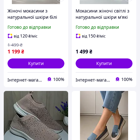
Жіночі мокасини з
Мокасини жіночі світлі з
натуральної шкіри білі
натуральної шкіри м'які
м'які легкі зручні шкіряні
легкі зручні шкіряні
Готово до відправки
Готово до відправки
мокасини білого кольору
мокасини для жінок літні
для жінок демісезонні
демісезонні осінні 36 23.0
120
150
від
₴
/міс
від
₴
/міс
осінні 36 23.5
1 499
₴
1 199
₴
1 499
₴
Купити
Купити
100%
100%
Інтернет-магазин №1 Взуття,одяг кожному
Інтернет-магазин №1 Взуття,одяг кожному