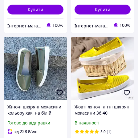
Купити
Купити
100%
100%
Інтернет-магазин взуття ALLEGRET
Інтернет-магазин взуття ALLEGRET
Жіночі шкіряні мокасини
Жовті жіночі літні шкіряні
кольору хакі на білій
мокасини 36,40
підошві 36 р-р
Готово до відправки
В наявності
228
від
₴
/міс
5.0
(1)