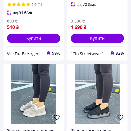
зимове взуття
70
5.0
(1)
від
₴
/міс
51
від
₴
/міс
600
₴
3 380
₴
510
₴
1 690
₴
Купити
Купити
99%
92%
Vse.Tut Все здесь Все тут
"Clo.Streetwear"
Жіночі зимові замшеві
Жіночі зимові чорні