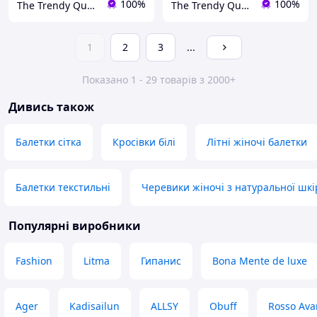
100%
100%
The Trendy Queen - інтернет-магазин
The Trendy Queen - інтернет-магазин
1
2
3
...
Показано 1 - 29 товарів з 2000+
Дивись також
Балетки сітка
Кросівки білі
Літні жіночі балетки
Балетки текстильні
Черевики жіночі з натуральної шкі
Популярні виробники
Fashion
Litma
Гипанис
Bona Mente de luxe
Ager
Kadisailun
ALLSY
Obuff
Rosso Av