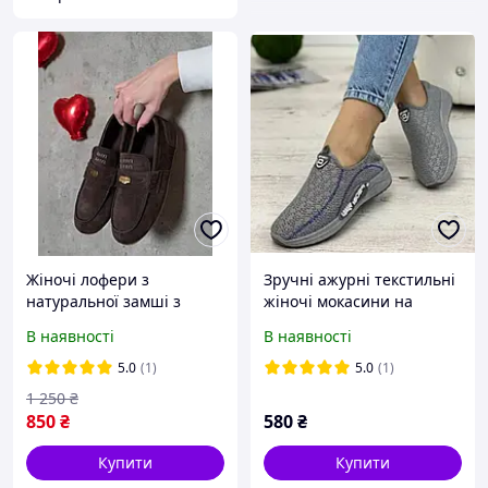
Жіночі лофери з
Зручні ажурні текстильні
натуральної замші з
жіночі мокасини на
плоскою підошвою на
середню стопу з гнучкою
В наявності
В наявності
середню ніжку Коричневі
підошвою Сірі
5.0
(1)
5.0
(1)
1 250
₴
850
₴
580
₴
Купити
Купити