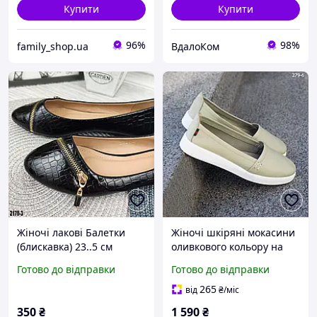
Купити
Купити
96%
98%
family_shop.ua
ВдалоКом
Жіночі лакові Балетки
Жіночі шкіряні мокасини
(блискавка) 23..5 см
оливкового кольору на
білій підошві 36-41
Готово до відправки
Готово до відправки
265
від
₴
/міс
350
₴
1 590
₴