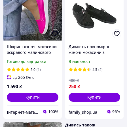
Шкіряні жіночі мокасини
Дихають повномірні
яскравого малинового
жіночі мокасини з
кольору 36-41
сіточкою на середню
Готово до відправки
В наявності
стопу для літа Чорні
5.0
(1)
4.5
(2)
265
від
₴
/міс
480
₴
1 590
₴
250
₴
Купити
Купити
100%
96%
Інтернет-магазин взуття ALLEGRET
family_shop.ua
Дивись також