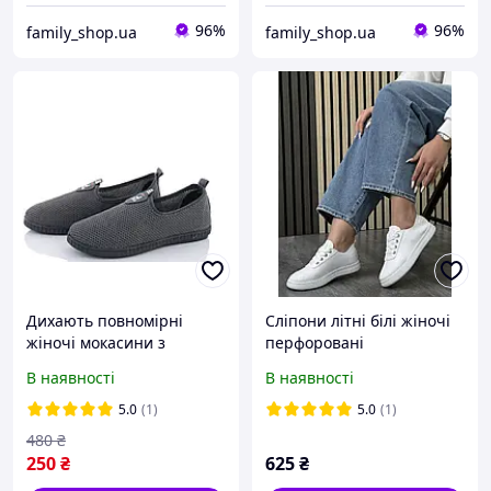
96%
96%
family_shop.ua
family_shop.ua
Дихають повномірні
Сліпони літні білі жіночі
жіночі мокасини з
перфоровані
сіточкою на середню
В наявності
В наявності
стопу для літа Темно-сірі
5.0
(1)
5.0
(1)
480
₴
250
₴
625
₴