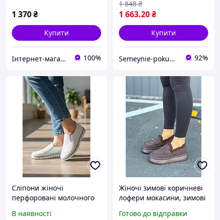
1 848
₴
1 370
₴
1 663
.20
₴
Купити
Купити
100%
92%
Інтернет-магазин взуття ALLEGRET
Semeynie-pokupki
Сліпони жіночі
Жіночі зимові коричневі
перфоровані молочного
лофери мокасини, зимові
кольору, що дихає,
стильні теплі замшеві
В наявності
Готово до відправки
екошкіра р 39 40
туфлі з хутром, жіноче