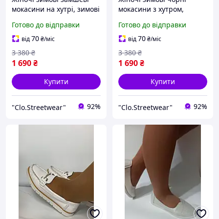
мокасини на хутрі, зимові
мокасини з хутром,
стильні теплі лофери для
зимові класичні лофери
Готово до відправки
Готово до відправки
дівчини, зимове взуття
для дівчат, теплі туфлі
для дівчат
для жінок
70
70
від
₴
/міс
від
₴
/міс
3 380
₴
3 380
₴
1 690
₴
1 690
₴
Купити
Купити
92%
92%
"Clo.Streetwear"
"Clo.Streetwear"