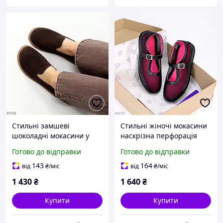
Стильні замшеві
Стильні жіночі мокасини
шоколадні мокасини у
наскрізна перфорація
стилі barefoot
натуральна шкіра
Готово до відправки
Готово до відправки
чорний малина колір
143
164
від
₴
/міс
від
₴
/міс
1 430
₴
1 640
₴
Купити
Купити