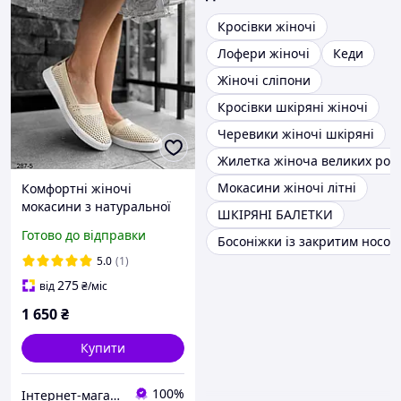
Кросівки жіночі
Лофери жіночі
Кеди
Жіночі сліпони
Кросівки шкіряні жіночі
Черевики жіночі шкіряні
Жилетка жіноча великих розм
Мокасини жіночі літні
Комфортні жіночі
мокасини з натуральної
ШКІРЯНІ БАЛЕТКИ
шкіри бежевого кольору
Готово до відправки
Босоніжки із закритим носом
36-41
5.0
(1)
275
від
₴
/міс
1 650
₴
Купити
100%
Інтернет-магазин взуття ALLEGRET