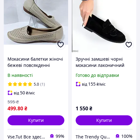
Мокасини балетки жіночі
Зручні замшеві чорні
бежеві повсякденні
мокасини лаконичний
розмір 38
дизайн
В наявності
Готово до відправки
155
5.0
(1)
від
₴
/міс
50
від
₴
/міс
595
₴
499
.80
₴
1 550
₴
Купити
Купити
99%
100%
Vse.Tut Все здесь Все тут
The Trendy Queen - інтернет-магазин