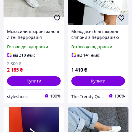
Мокасини шкіряні жіночі
Молодіжні білі шкіряні
літні перфорація
сліпони з перфорацією
Туреччина білі 41р
на платформі
Готово до відправки
Готово до відправки
218
141
від
₴
/міс
від
₴
/міс
2 300
₴
2 185
₴
1 410
₴
Купити
Купити
100%
100%
styleshoes
The Trendy Queen - інтернет-магазин