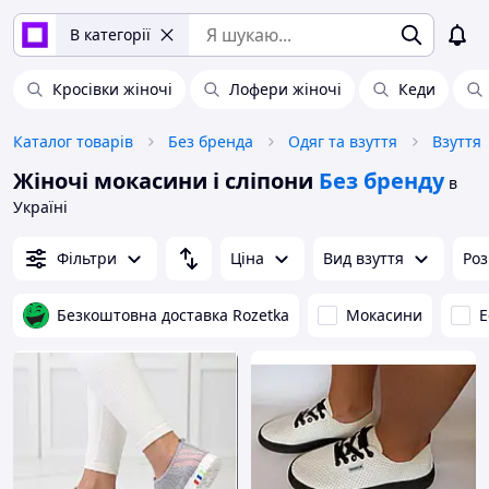
В категорії
Кросівки жіночі
Лофери жіночі
Кеди
Каталог товарів
Без бренда
Одяг та взуття
Взуття
Жіночі мокасини і сліпони
Без бренду
в
Україні
Фільтри
Ціна
Вид взуття
Роз
Безкоштовна доставка Rozetka
Мокасини
Е