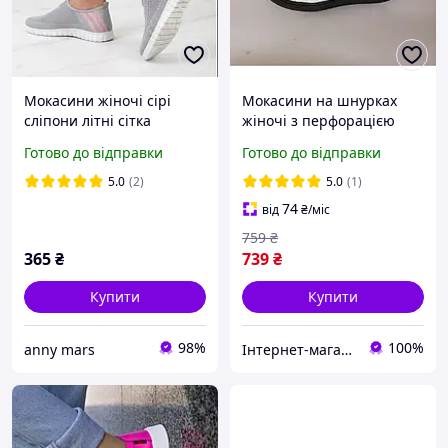
Мокасини жіночі сірі
Мокасини на шнурках
сліпони літні сітка
жіночі з перфорацією
кеди білі чорна підошва
Готово до відправки
Готово до відправки
літні легкі зручні 36 23.0
5.0
(2)
5.0
(1)
74
від
₴
/міс
759
₴
365
₴
739
₴
Купити
Купити
98%
100%
anny mars
Інтернет-магазин №1 Взуття,одяг кожному