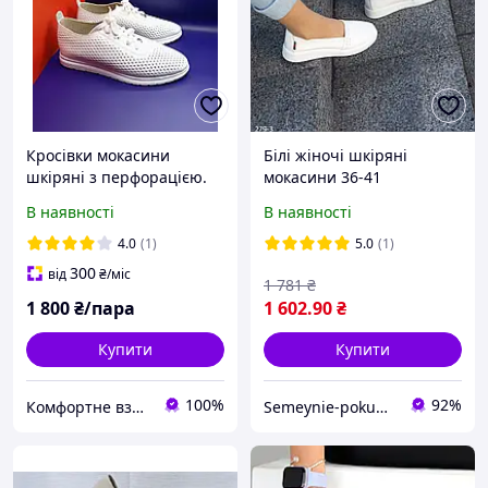
Кросівки мокасини
Білі жіночі шкіряні
шкіряні з перфорацією.
мокасини 36-41
В наявності
В наявності
4.0
(1)
5.0
(1)
300
від
₴
/міс
1 781
₴
1 800
₴/пара
1 602
.90
₴
Купити
Купити
100%
92%
Комфортне взуття
Semeynie-pokupki