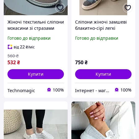
Жіночі текстильні сліпони
Сліпони жіночі замшеві
мокасини зі стразами
блакитно-сірі легкі
пудрові розмір 39 устілка
стильні мокасини на
Готово до відправки
Готово до відправки
24 см Сток в ідеалі
платформі 37-38 розмір
(24 см)
22
від
₴
/міс
560
₴
532
₴
750
₴
Купити
Купити
100%
100%
Technomagic
Інтернет - магазин дитячого одягу "Junior"