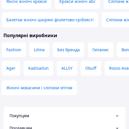
Якісні жіночі крокси
Крокси жіночі abc
Сліпони ж
Балетки жіночі шкіряні фіолетово-сріблясті
Сліпони жін
Популярні виробники
Fashion
Litma
Без бренда
Гипанис
Bon
Ager
Kadisailun
ALLSY
Obuff
Rosso Av
Жіночі мокасини і сліпони оптом
Покупцям
Продавцям