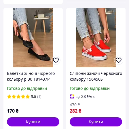
Балетки жіночі чорного
Сліпони жіночі червоного
кольору р.36 181437P
кольору 156450S
Готово до відправки
Готово до відправки
28
5.0
(1)
від
₴
/міс
470
₴
170
₴
282
₴
Купити
Купити