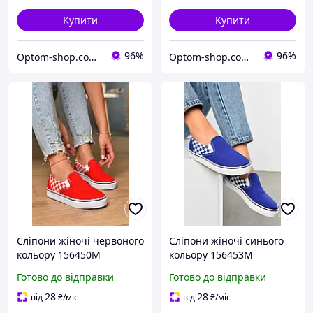
Купити
Купити
96%
96%
Optom-shop.com.ua - Оптовий інтернет-магазин: Одежа та взуття оптом, спідня білизна недорого
Optom-shop.com.ua - Оптовий інтернет-магазин: Одежа та взуття оптом, спідня білизна недорого
Сліпони жіночі червоного
Сліпони жіночі синього
кольору 156450M
кольору 156453M
Готово до відправки
Готово до відправки
28
28
від
₴
/міс
від
₴
/міс