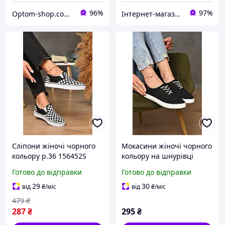
96%
97%
Optom-shop.com.ua - Оптовий інтернет-магазин: Одежа та взуття оптом, спідня білизна недорого
Інтернет-магазин Soloveiko.com.ua - одяг та взуття для всієї сім’ї, Україна
Сліпони жіночі чорного
Мокасини жіночі чорного
кольору р.36 156452S
кольору на шнурівці
текстиль р.36 172738P
Готово до відправки
Готово до відправки
29
30
від
₴
/міс
від
₴
/міс
479
₴
287
₴
295
₴