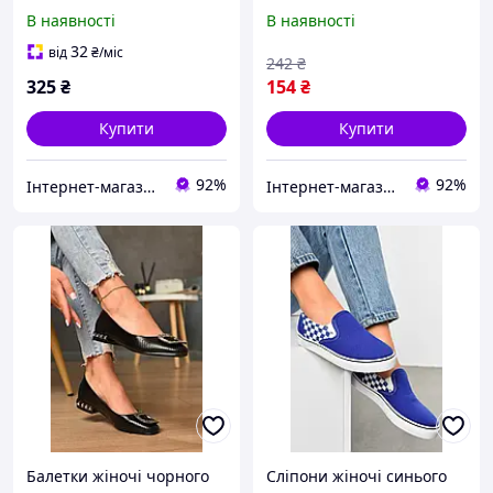
текстиль р.36 172738T
Безкоштовна доставка
В наявності
В наявності
Безкоштовна доставка
32
від
₴
/міс
242
₴
325
₴
154
₴
Купити
Купити
92%
92%
Інтернет-магазин Optom7km.net - опт та роздріб товарів Одесса, ринок 7км
Інтернет-магазин Optom7km.net - опт та роздріб товарів Одесса, ринок 7км
Балетки жіночі чорного
Сліпони жіночі синього