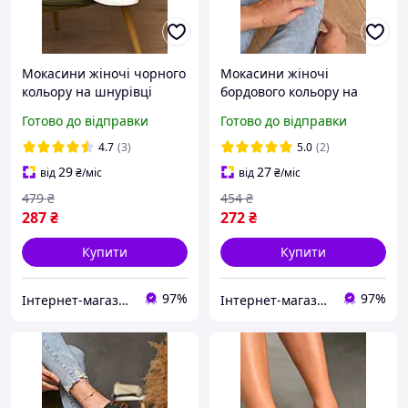
Мокасини жіночі чорного
Мокасини жіночі
кольору на шнурівці
бордового кольору на
текстиль р.36 172738S
шнурівці текстиль
Готово до відправки
Готово до відправки
172719S
4.7
(3)
5.0
(2)
29
27
від
₴
/міс
від
₴
/міс
479
₴
454
₴
287
₴
272
₴
Купити
Купити
97%
97%
Інтернет-магазин Soloveiko.com.ua - одяг та взуття для всієї сім’ї, Україна
Інтернет-магазин Soloveiko.com.ua - одяг та взуття для всієї сім’ї, Україна