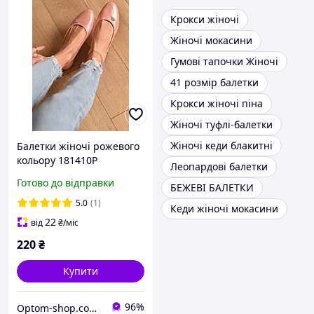
Крокси жіночі
Жіночі мокасини
Гумові тапочки Жіночі
41 розмір балетки
Крокси жіночі піна
Жіночі туфлі-балетки
Жіночі кеди блакитні
Балетки жіночі рожевого
кольору 181410P
Леопардові балетки
Готово до відправки
БЕЖЕВІ БАЛЕТКИ
5.0
(1)
Кеди жіночі мокасини
22
від
₴
/міс
220
₴
Купити
96%
Optom-shop.com.ua - Оптовий інтернет-магазин: Одежа та взуття оптом, спідня білизна недорого