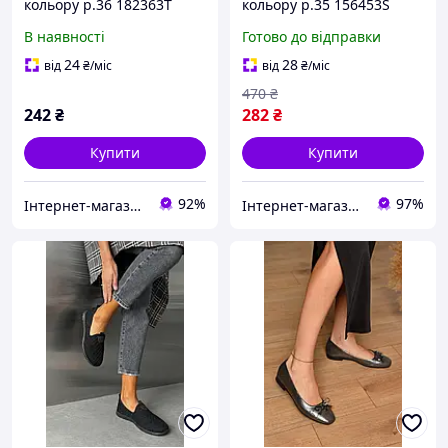
кольору р.36 182363T
кольору р.35 156453S
Безкоштовна доставка
В наявності
Готово до відправки
24
28
від
₴
/міс
від
₴
/міс
470
₴
242
₴
282
₴
Купити
Купити
92%
97%
Інтернет-магазин Optom7km.net - опт та роздріб товарів Одесса, ринок 7км
Інтернет-магазин Soloveiko.com.ua - одяг та взуття для всієї сім’ї, Україна