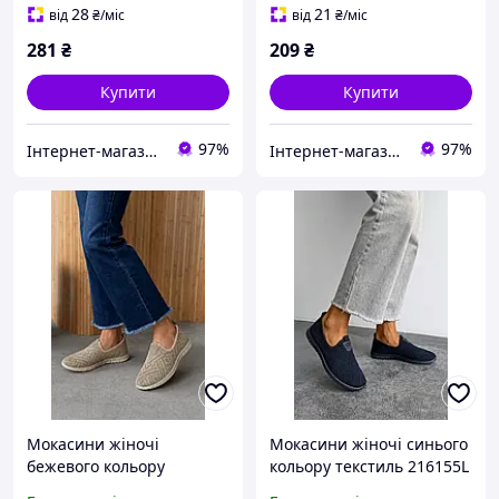
28
21
від
₴
/міс
від
₴
/міс
281
₴
209
₴
Купити
Купити
97%
97%
Інтернет-магазин Minimalka.com - мінімальні ціни на одяг та взуття, спідню білизну та інші товари
Інтернет-магазин Minimalka.com - мінімальні ціни на одяг та взуття, спідню білизну та інші товари
Мокасини жіночі
Мокасини жіночі синього
бежевого кольору
кольору текстиль 216155L
текстиль 216153L