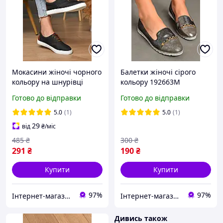
Мокасини жіночі чорного
Балетки жіночі сірого
кольору на шнурівці
кольору 192663M
текстиль 172722S
Готово до відправки
Готово до відправки
5.0
(1)
5.0
(1)
29
від
₴
/міс
485
₴
300
₴
291
₴
190
₴
Купити
Купити
97%
97%
Інтернет-магазин Soloveiko.com.ua - одяг та взуття для всієї сім’ї, Україна
Інтернет-магазин Minimalka.com - мінімальні ціни на одяг та взуття, спідню білизну та інші товари
Дивись також