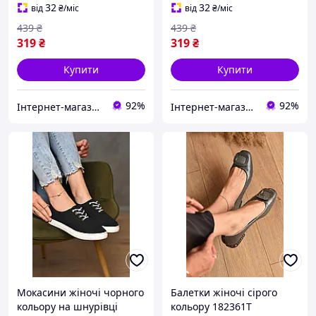
32
32
від
₴
/міс
від
₴
/міс
439
₴
439
₴
319
₴
319
₴
Купити
Купити
92%
92%
Інтернет-магазин Optom7km.net - опт та роздріб товарів Одесса, ринок 7км
Інтернет-магазин Optom7km.net - опт та роздріб товарів Одесса, ринок 7км
Мокасини жіночі чорного
Балетки жіночі сірого
кольору на шнурівці
кольору 182361T