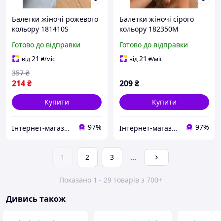
Балетки жіночі рожевого
Балетки жіночі сірого
кольору 181410S
кольору 182350M
Готово до відправки
Готово до відправки
21
21
від
₴
/міс
від
₴
/міс
357
₴
214
₴
209
₴
Купити
Купити
97%
97%
Інтернет-магазин Soloveiko.com.ua - одяг та взуття для всієї сім’ї, Україна
Інтернет-магазин Minimalka.com - мінімальні ціни на одяг та взуття, спідню білизну та інші товари
1
2
3
...
Показано 1 - 29 товарів з 700+
Дивись також