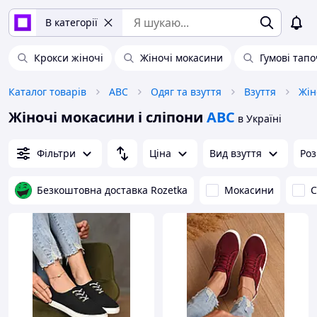
В категорії
Крокси жіночі
Жіночі мокасини
Гумові тапо
Каталог товарів
ABC
Одяг та взуття
Взуття
Жін
Жіночі мокасини і сліпони
ABC
в Україні
Фільтри
Ціна
Вид взуття
Роз
Безкоштовна доставка Rozetka
Мокасини
С