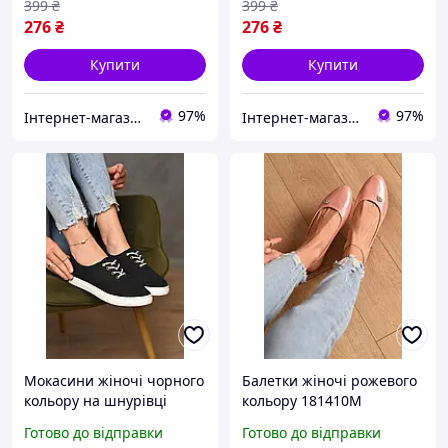
399
₴
399
₴
276
₴
276
₴
Купити
Купити
97%
97%
Інтернет-магазин Minimalka.com - мінімальні ціни на одяг та взуття, спідню білизну та інші товари
Інтернет-магазин Minimalka.com - мінімальні ціни на одяг та взуття, спідню білизну та інші товари
Мокасини жіночі чорного
Балетки жіночі рожевого
кольору на шнурівці
кольору 181410M
текстиль 172738M
Готово до відправки
Готово до відправки