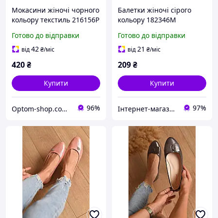
Мокасини жіночі чорного
Балетки жіночі сірого
кольору текстиль 216156P
кольору 182346M
Готово до відправки
Готово до відправки
42
21
від
₴
/міс
від
₴
/міс
420
₴
209
₴
Купити
Купити
96%
97%
Optom-shop.com.ua - Оптовий інтернет-магазин: Одежа та взуття оптом, спідня білизна недорого
Інтернет-магазин Minimalka.com - мінімальні ціни на одяг та взуття, спідню білизну та інші товари