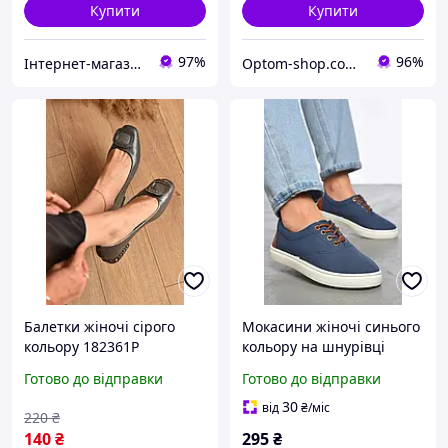
Купити
Купити
97%
96%
Інтернет-магазин Soloveiko.com.ua - одяг та взуття для всієї сім’ї, Україна
Optom-shop.com.ua - Оптовий інтернет-магазин: Одежа та взуття оптом, спідня білизна недорого
Балетки жіночі сірого
Мокасини жіночі синього
кольору 182361P
кольору на шнурівці
текстиль 187146P
Готово до відправки
Готово до відправки
30
від
₴
/міс
220
₴
140
₴
295
₴